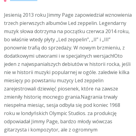
Jesienią 2013 roku Jimmy Page zapowiedział wznowienia
trzech pierwszych albumów Led zeppelin. Legendarny
muzyk słowa dotrzyma na początku czerwca 2014 roku,
bo właśnie wtedy płyty „Led zeppelin”, „II” i „III”
ponownie trafią do sprzedaży. W nowym brzmieniu, z
dodatkowymi utworami i w specjalnych wersjach!Oto
jeden z najwspanialszych debiutów w historii rocka, jeśli
nie w historii muzyki popularnej w ogóle. zaledwie kilka
miesięcy po powstaniu muzycy Led zeppelin
zarejestrowali dziewięć piosenek, które na zawsze
zmieniły historię mocnego grania.Nagrania trwały
niespełna miesiąc, sesja odbyła się pod koniec 1968
roku w londyńskich Olympic Studios. za produkcję
odpowiadał Jimmy Page, bardzo młody wówczas
gitarzysta i kompozytor, ale z ogromnym