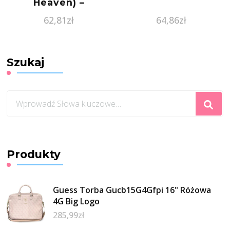
Heaven) –
Soundtrack
62,81
zł
64,86
zł
Szukaj
Szukasz
czegoś?
Produkty
Guess Torba Gucb15G4Gfpi 16" Różowa
4G Big Logo
285,99
zł