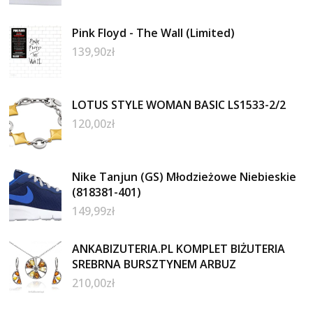
Pink Floyd - The Wall (Limited)
139,90
zł
LOTUS STYLE WOMAN BASIC LS1533-2/2
120,00
zł
Nike Tanjun (GS) Młodzieżowe Niebieskie
(818381-401)
149,99
zł
ANKABIZUTERIA.PL KOMPLET BIŻUTERIA
SREBRNA BURSZTYNEM ARBUZ
210,00
zł