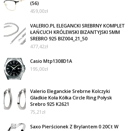
(56)
459,00
zł
VALERIO.PL ELEGANCKI SREBRNY KOMPLET
ŁAŃCUCH KRÓLEWSKI BIZANTYJSKI 5MM
SREBRO 925 BIZ004_21_50
477,42
zł
Casio Mtp1308D1A
195,00
zł
Valerio Eleganckie Srebrne Kolczyki
Gładkie Koła Kółka Circle Ring Połysk
Srebro 925 K2621
75,21
zł
Saxo Pierścionek Z Brylantem 0 20Ct W