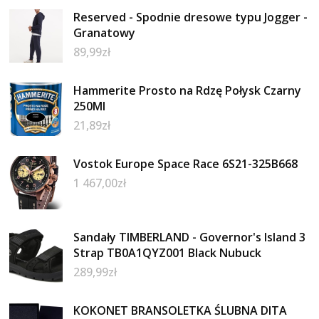
Reserved - Spodnie dresowe typu Jogger -
Granatowy
89,99
zł
Hammerite Prosto na Rdzę Połysk Czarny
250Ml
21,89
zł
Vostok Europe Space Race 6S21-325B668
1 467,00
zł
Sandały TIMBERLAND - Governor's Island 3
Strap TB0A1QYZ001 Black Nubuck
289,99
zł
KOKONET BRANSOLETKA ŚLUBNA DITA