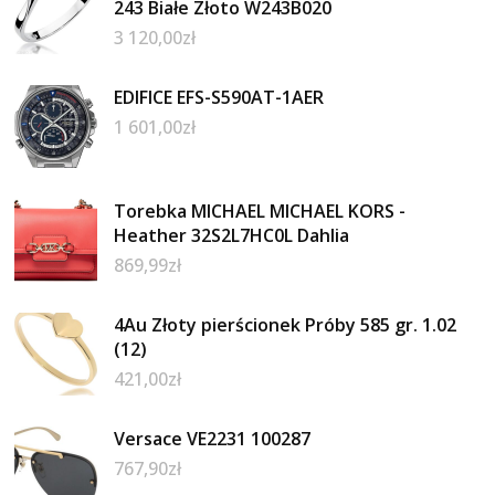
243 Białe Złoto W243B020
3 120,00
zł
EDIFICE EFS-S590AT-1AER
1 601,00
zł
Torebka MICHAEL MICHAEL KORS -
Heather 32S2L7HC0L Dahlia
869,99
zł
4Au Złoty pierścionek Próby 585 gr. 1.02
(12)
421,00
zł
Versace VE2231 100287
767,90
zł