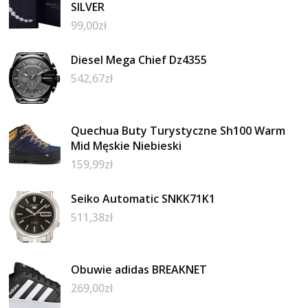
SILVER
99,00
zł
Diesel Mega Chief Dz4355
542,67
zł
Quechua Buty Turystyczne Sh100 Warm
Mid Męskie Niebieski
159,99
zł
Seiko Automatic SNKK71K1
511,38
zł
Obuwie adidas BREAKNET
269,00
zł