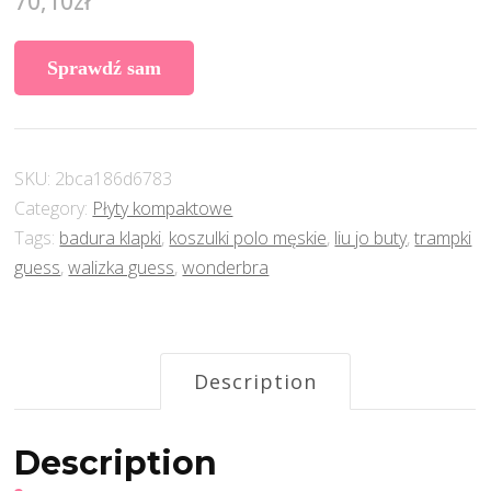
70,10
zł
Sprawdź sam
SKU:
2bca186d6783
Category:
Płyty kompaktowe
Tags:
badura klapki
,
koszulki polo męskie
,
liu jo buty
,
trampki
guess
,
walizka guess
,
wonderbra
Description
Description