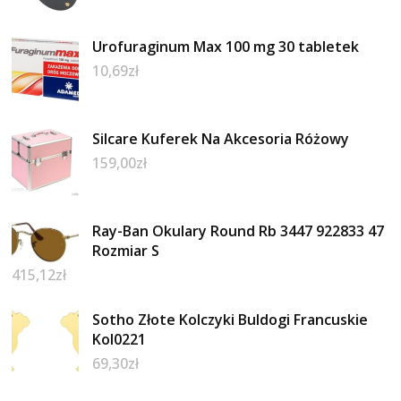
Urofuraginum Max 100 mg 30 tabletek
10,69
zł
Silcare Kuferek Na Akcesoria Różowy
159,00
zł
Ray-Ban Okulary Round Rb 3447 922833 47
Rozmiar S
415,12
zł
Sotho Złote Kolczyki Buldogi Francuskie
Kol0221
69,30
zł