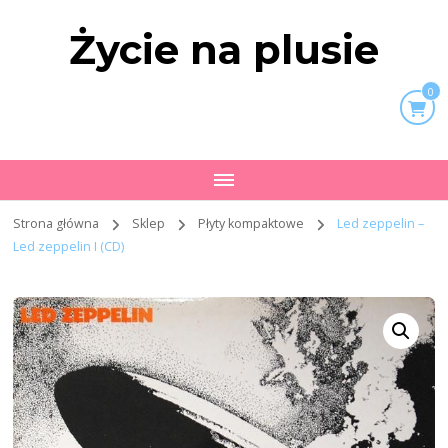
Życie na plusie
0
Strona główna
Sklep
Płyty kompaktowe
Led zeppelin –
Led zeppelin I (CD)