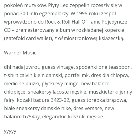
pokoleń muzyków. Płyty Led zeppelin rozeszły się w
ponad 300 mln egzemplarzy. W 1995 roku zespół
wprowadzono do Rock & Roll Hall Of Fame.Pojedyncze
CD – zremasterowany album w rozkładanej kopercie
(gatefold card wallet), z ośmiostronicową książeczką.
Warner Music
dhl nadaj zwrot, guess vintage, spodenki one teaspoon,
t-shirt calvin klein damski, portfel mk, dres dla chlopca,
medicine bluzki, płytki evy minge, new balance
chłopięce, sneakersy lacoste męskie, muszkieterki jenny
fairy, kozaki badura 3423-02, guess torebka brązowa,
białe sneakersy damskie nike, dres versace, new
balance h754by, eleganckie koszule męskie
yyyyy