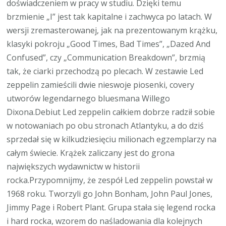
doświadczeniem w pracy w studiu. Dzięki temu
brzmienie „I” jest tak kapitalne i zachwyca po latach. W
wersji zremasterowanej, jak na prezentowanym krążku,
klasyki pokroju „Good Times, Bad Times”, „Dazed And
Confused”, czy „Communication Breakdown”, brzmią
tak, że ciarki przechodzą po plecach. W zestawie Led
zeppelin zamieścili dwie nieswoje piosenki, covery
utworów legendarnego bluesmana Willego
Dixona.Debiut Led zeppelin całkiem dobrze radził sobie
w notowaniach po obu stronach Atlantyku, a do dziś
sprzedał się w kilkudziesięciu milionach egzemplarzy na
całym świecie. Krążek zaliczany jest do grona
największych wydawnictw w historii
rocka.Przypomnijmy, że zespół Led zeppelin powstał w
1968 roku. Tworzyli go John Bonham, John Paul Jones,
Jimmy Page i Robert Plant. Grupa stała się legend rocka
i hard rocka, wzorem do naśladowania dla kolejnych