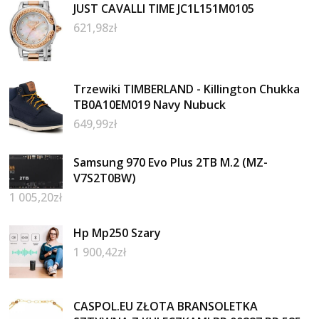
JUST CAVALLI TIME JC1L151M0105
621,98
zł
Trzewiki TIMBERLAND - Killington Chukka
TB0A10EM019 Navy Nubuck
649,99
zł
Samsung 970 Evo Plus 2TB M.2 (MZ-
V7S2T0BW)
1 005,20
zł
Hp Mp250 Szary
1 900,42
zł
CASPOL.EU ZŁOTA BRANSOLETKA