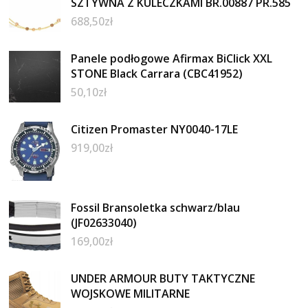
SZTYWNA Z KULECZKAMI BR.00887 PR.585
688,50
zł
Panele podłogowe Afirmax BiClick XXL
STONE Black Carrara (CBC41952)
50,10
zł
Citizen Promaster NY0040-17LE
919,00
zł
Fossil Bransoletka schwarz/blau
(JF02633040)
169,00
zł
UNDER ARMOUR BUTY TAKTYCZNE
WOJSKOWE MILITARNE