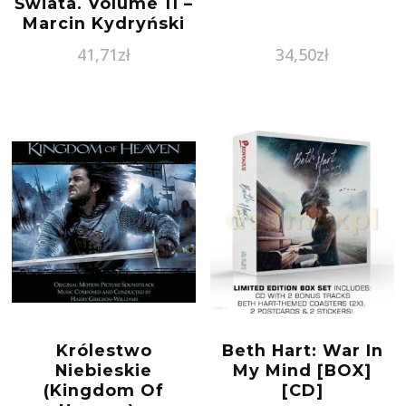
Świata. Volume 11 –
Marcin Kydryński
Prezentuje (CD)
41,71
zł
34,50
zł
Królestwo
Beth Hart: War In
Niebieskie
My Mind [BOX]
(Kingdom Of
[CD]