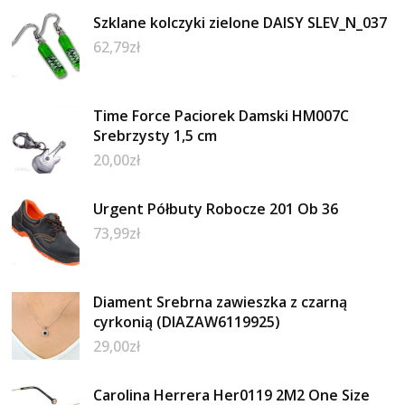
Szklane kolczyki zielone DAISY SLEV_N_037
62,79
zł
Time Force Paciorek Damski HM007C
Srebrzysty 1,5 cm
20,00
zł
Urgent Półbuty Robocze 201 Ob 36
73,99
zł
Diament Srebrna zawieszka z czarną
cyrkonią (DIAZAW6119925)
29,00
zł
Carolina Herrera Her0119 2M2 One Size