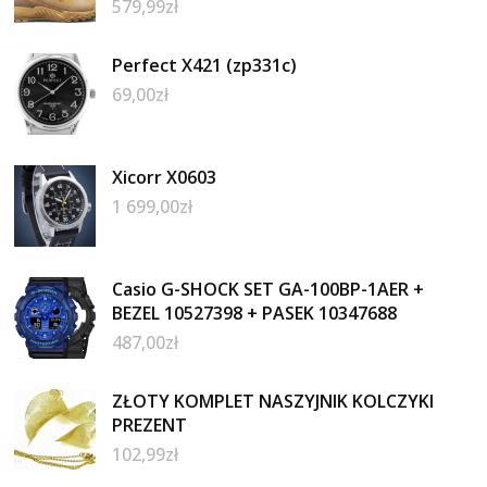
579,99
zł
Perfect X421 (zp331c)
69,00
zł
Xicorr X0603
1 699,00
zł
Casio G-SHOCK SET GA-100BP-1AER +
BEZEL 10527398 + PASEK 10347688
487,00
zł
ZŁOTY KOMPLET NASZYJNIK KOLCZYKI
PREZENT
102,99
zł