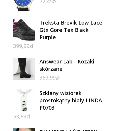
72,45
zł
Treksta Brevik Low Lace
Gtx Gore Tex Black
Purple
399,99
zł
Answear Lab - Kozaki
skórzane
359,99
zł
Szklany wisiorek
prostokątny biały LINDA
P0703
53,69
zł