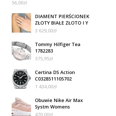
56,00
zł
DIAMENT PIERŚCIONEK
ZŁOTY BIAŁE ZŁOTO I Y
3 629,00
zł
Tommy Hilfiger Tea
1782283
375,95
zł
Certina DS Action
C0328511105702
1 434,00
zł
Obuwie Nike Air Max
Systm Womens
470,00
zł