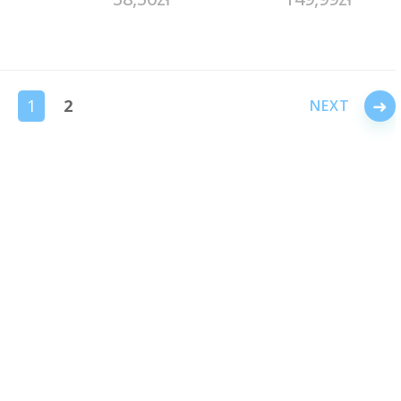
→
1
2