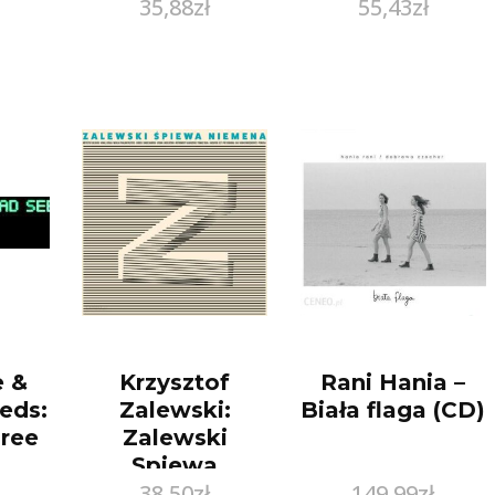
35,88
zł
55,43
zł
e &
Krzysztof
Rani Hania –
eds:
Zalewski:
Biała flaga (CD)
Tree
Zalewski
Spiewa
38,50
zł
149,99
zł
Niemena [CD]