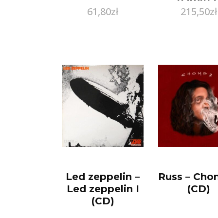
61,80
zł
215,50
zł
Edition
Tankard
darmow
dostawa
Led zeppelin –
Russ – Cho
Led zeppelin I
(CD)
(CD)