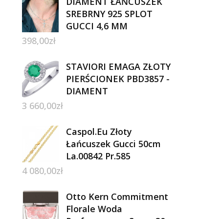
DIAMENT ŁAŃCUSZEK
SREBRNY 925 SPLOT
GUCCI 4,6 MM
398,00
zł
STAVIORI EMAGA ZŁOTY
PIERŚCIONEK PBD3857 -
DIAMENT
3 660,00
zł
Caspol.Eu Złoty
Łańcuszek Gucci 50cm
La.00842 Pr.585
4 080,00
zł
Otto Kern Commitment
Florale Woda