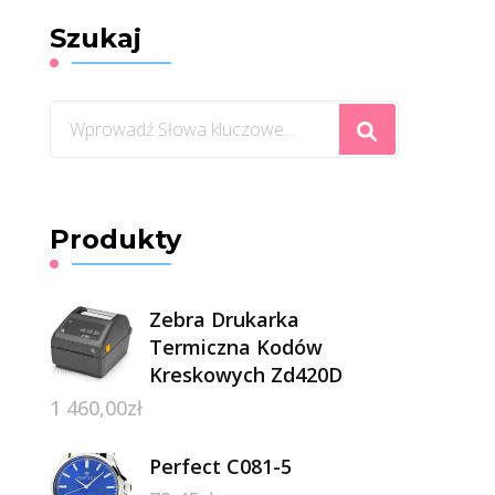
Szukaj
Szukasz
czegoś?
Produkty
Zebra Drukarka
Termiczna Kodów
Kreskowych Zd420D
1 460,00
zł
Perfect C081-5