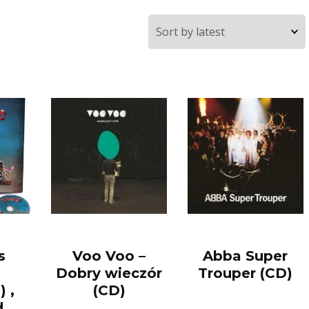
s
Voo Voo –
Abba Super
Dobry wieczór
Trouper (CD)
 ,
(CD)
d