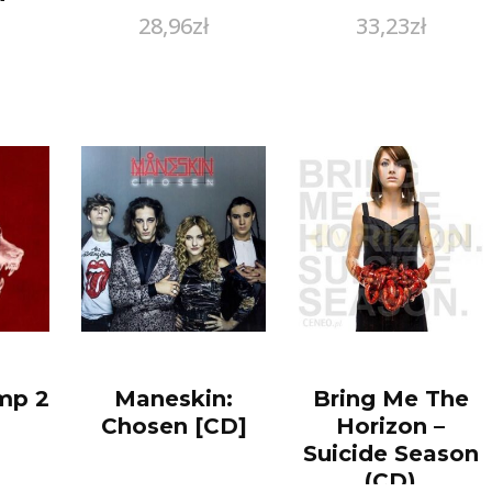
28,96
zł
33,23
zł
)
 –
a
!
mp 2
Maneskin:
Bring Me The
Chosen [CD]
Horizon –
Suicide Season
(CD)