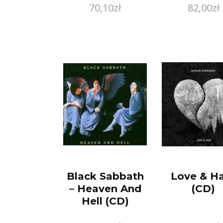
70,10
zł
82,00
zł
Black Sabbath
Love & H
– Heaven And
(CD)
Hell (CD)