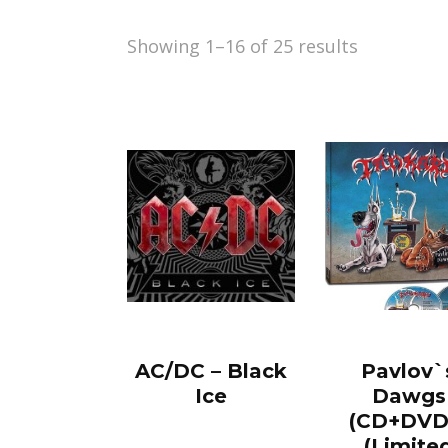
Showing 1–16 of 25 results
AC/DC – Black
Pavlov`
Ice
Dawgs
(CD+DVD)
(Limite