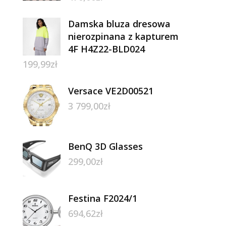
Damska bluza dresowa
nierozpinana z kapturem
4F H4Z22-BLD024
199,99
zł
Versace VE2D00521
3 799,00
zł
BenQ 3D Glasses
299,00
zł
Festina F2024/1
694,62
zł