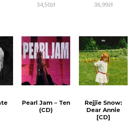
34,50
zł
36,99
zł
ate
Pearl Jam – Ten
Rejjie Snow:
(CD)
Dear Annie
[CD]