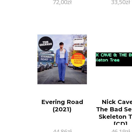
72,00
zł
33,50
zł
Evering Road
Nick Cav
(2021)
The Bad Se
Skeleton 
[CD]
44,86
zł
46,19
zł