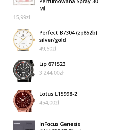
Perfumowana Spray 30
Ml
15,99
zł
Perfect B7304 (zp852b)
silver/gold
49,50
zł
Lip 671523
3 244,00
zł
Lotus L15998-2
454,00
zł
InFocus Genesis