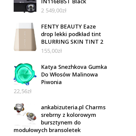
IN116BBST Black
2 549,00
zł
FENTY BEAUTY Eaze
drop lekki podkład tint
BLURRING SKIN TINT 2
155,00
zł
Katya Snezhkova Gumka
Do Włosów Malinowa
Piwonia
22,56
zł
ankabizuteria.pl Charms
srebrny z kolorowym
bursztynem do
modułowych bransoletek