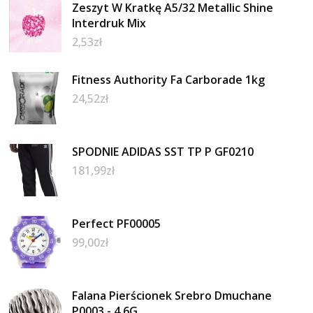
Zeszyt W Kratkę A5/32 Metallic Shine
Interdruk Mix
2,53
zł
Fitness Authority Fa Carborade 1kg
24,52
zł
SPODNIE ADIDAS SST TP P GF0210
181,99
zł
Perfect PF00005
99,00
zł
Falana Pierścionek Srebro Dmuchane
P0003 - 4,6G.