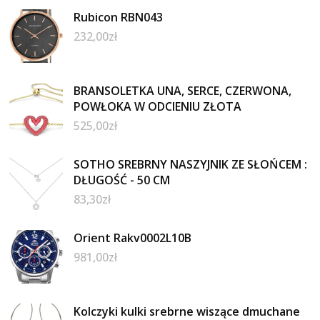
Rubicon RBN043
232,00
zł
BRANSOLETKA UNA, SERCE, CZERWONA,
POWŁOKA W ODCIENIU ZŁOTA
525,00
zł
SOTHO SREBRNY NASZYJNIK ZE SŁOŃCEM :
DŁUGOŚĆ - 50 CM
83,30
zł
Orient Rakv0002L10B
981,00
zł
Kolczyki kulki srebrne wiszące dmuchane