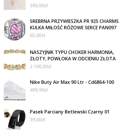
300,00
zł
SREBRNA PRZYWIESZKA PR 925 CHARMS
KULKA MIŁOŚĆ RÓŻOWE SERCE PAN097
65,00
zł
NASZYJNIK TYPU CHOKER HARMONIA,
ZŁOTY, POWŁOKA W ODCIENIU ZŁOTA
2 100,00
zł
Nike Buty Air Max 90 Ltr - Cd6864-100
499,99
zł
Pasek Parciany Betlewski Czarny 01
39,00
zł