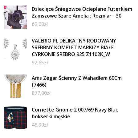
Dziecięce Śniegowce Ocieplane Futerkiem
Zamszowe Szare Amelia : Rozmiar - 30
69,00
zł
VALERIO.PL DELIKATNY RODOWANY
SREBRNY KOMPLET MARKIZY BIAŁE
CYRKONIE SREBRO 925 Z1102K_W
92,65
zł
Ams Zegar Ścienny Z Wahadłem 60Cm
(7466)
877,00
zł
Cornette Gnome 2 007/69 Navy Blue
bokserki męskie
48,90
zł