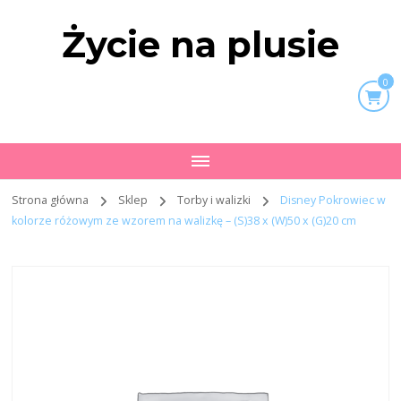
Życie na plusie
0
Strona główna
Sklep
Torby i walizki
Disney Pokrowiec w
kolorze różowym ze wzorem na walizkę – (S)38 x (W)50 x (G)20 cm