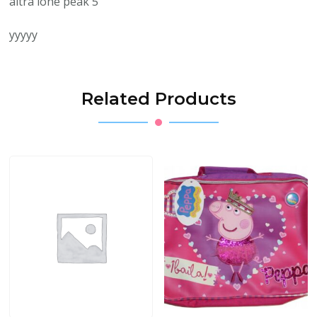
altra lone peak 5
yyyyy
Related Products