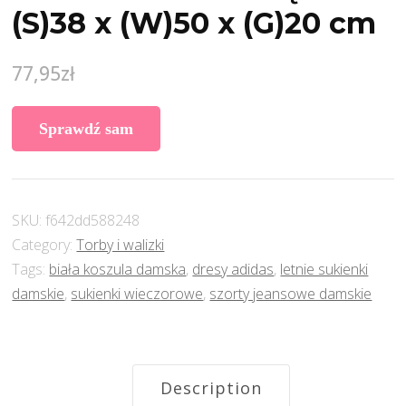
(S)38 x (W)50 x (G)20 cm
77,95
zł
Sprawdź sam
SKU:
f642dd588248
Category:
Torby i walizki
Tags:
biała koszula damska
,
dresy adidas
,
letnie sukienki
damskie
,
sukienki wieczorowe
,
szorty jeansowe damskie
Description