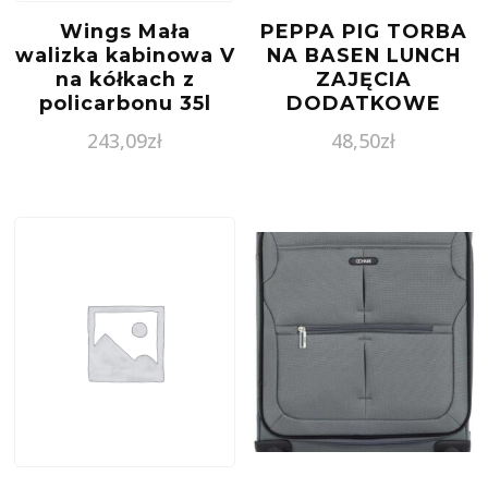
Wings Mała
PEPPA PIG TORBA
walizka kabinowa V
NA BASEN LUNCH
na kółkach z
ZAJĘCIA
policarbonu 35l
DODATKOWE
czarna
18960
243,09
zł
48,50
zł