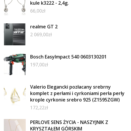
kule k3222 - 2,4g.
66,00
zł
realme GT 2
2 069,00
zł
Bosch EasyImpact 540 0603130201
197,00
zł
Valerio Elegancki pozłacany srebrny
komplet z perłami i cyrkoniami perła perły
krople cyrkonie srebro 925 (Z1595ZGW)
172,22
zł
PERLOVE SENS ŻYCIA - NASZYJNIK Z
KRYSZTAŁEM GÓRSKIM