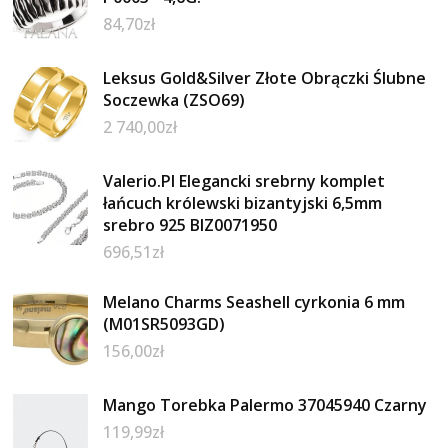
84,70
zł
Leksus Gold&Silver Złote Obrączki Ślubne
Soczewka (ZSO69)
2 740,00
zł
Valerio.Pl Elegancki srebrny komplet
łańcuch królewski bizantyjski 6,5mm
srebro 925 BIZ0071950
696,51
zł
Melano Charms Seashell cyrkonia 6 mm
(M01SR5093GD)
156,00
zł
Mango Torebka Palermo 37045940 Czarny
119,99
zł