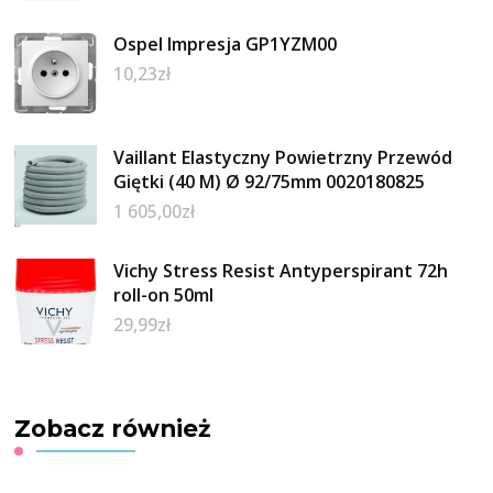
Ospel Impresja GP1YZM00
10,23
zł
Vaillant Elastyczny Powietrzny Przewód
Giętki (40 M) Ø 92/75mm 0020180825
1 605,00
zł
Vichy Stress Resist Antyperspirant 72h
roll-on 50ml
29,99
zł
Zobacz również