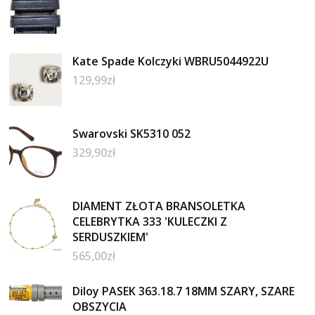
Kate Spade Kolczyki WBRU5044922U
129,99
zł
Swarovski SK5310 052
329,90
zł
DIAMENT ZŁOTA BRANSOLETKA
CELEBRYTKA 333 'KULECZKI Z
SERDUSZKIEM'
565,00
zł
Diloy PASEK 363.18.7 18MM SZARY, SZARE
OBSZYCIA