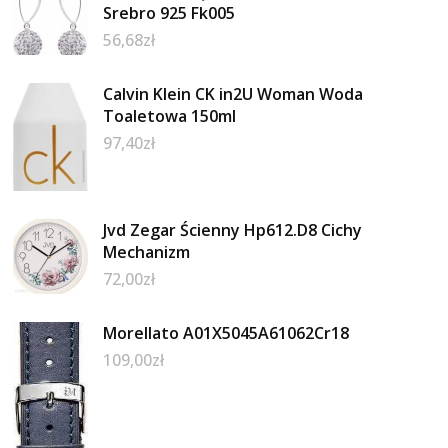
Srebro 925 Fk005
56,68
zł
Calvin Klein CK in2U Woman Woda
Toaletowa 150ml
97,40
zł
Jvd Zegar Ścienny Hp612.D8 Cichy
Mechanizm
72,00
zł
Morellato A01X5045A61062Cr18
109,00
zł