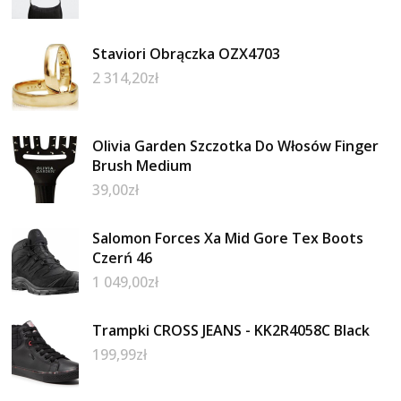
Staviori Obrączka OZX4703
2 314,20
zł
Olivia Garden Szczotka Do Włosów Finger
Brush Medium
39,00
zł
Salomon Forces Xa Mid Gore Tex Boots
Czerń 46
1 049,00
zł
Trampki CROSS JEANS - KK2R4058C Black
199,99
zł