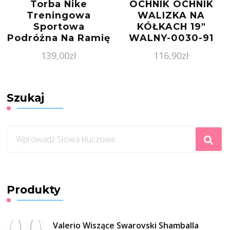
Torba Nike
OCHNIK OCHNIK
Treningowa
WALIZKA NA
Sportowa
KÓŁKACH 19″
Podróżna Na Ramię
WALNY-0030-91
WALNY003091
139,00
zł
116,90
zł
Szukaj
Szukasz
czegoś?
Produkty
Valerio Wiszące Swarovski Shamballa