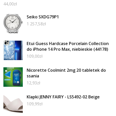
44,00
zł
Seiko SXDG79P1
1 257,58
zł
Etui Guess Hardcase Porcelain Collection
do iPhone 14 Pro Max, niebieskie (44178)
109,00
zł
Nicorette Coolmint 2mg 20 tabletek do
ssania
12,93
zł
Klapki JENNY FAIRY - LS5492-02 Beige
109,99
zł