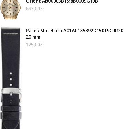
Orient Ab00003B Raab0009G19B
693,00
zł
Pasek Morellato A01A01X5392D15019CRR20
20 mm
125,00
zł