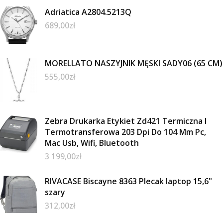
Adriatica A2804.5213Q
689,00
zł
MORELLATO NASZYJNIK MĘSKI SADY06 (65 CM)
555,00
zł
Zebra Drukarka Etykiet Zd421 Termiczna I
Termotransferowa 203 Dpi Do 104 Mm Pc,
Mac Usb, Wifi, Bluetooth
3 199,00
zł
RIVACASE Biscayne 8363 Plecak laptop 15,6"
szary
312,00
zł