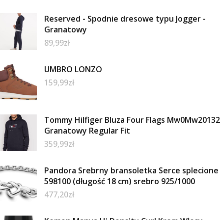
Reserved - Spodnie dresowe typu Jogger -
Granatowy
89,99
zł
UMBRO LONZO
159,99
zł
Tommy Hilfiger Bluza Four Flags Mw0Mw20132
Granatowy Regular Fit
359,99
zł
Pandora Srebrny bransoletka Serce splecione
598100 (długość 18 cm) srebro 925/1000
477,20
zł