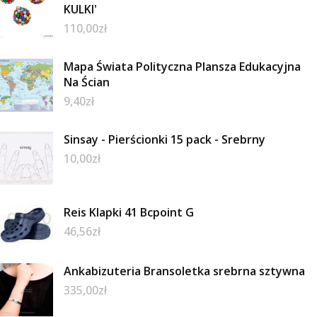
KULKI'
110,00
zł
Mapa Świata Polityczna Plansza Edukacyjna
Na Ścian
9,40
zł
Sinsay - Pierścionki 15 pack - Srebrny
10,00
zł
Reis Klapki 41 Bcpoint G
46,56
zł
Ankabizuteria Bransoletka srebrna sztywna
335,00
zł