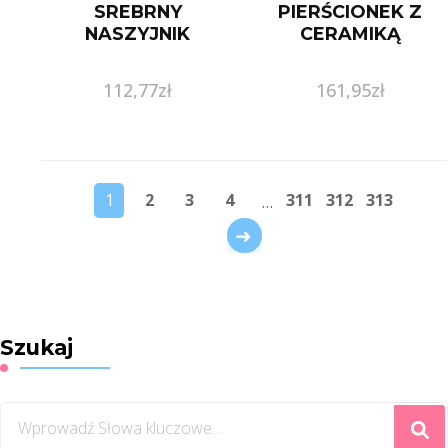
SREBRNY
PIERŚCIONEK Z
NASZYJNIK
CERAMIKĄ
112,77
zł
161,95
zł
1
2
3
4
311
312
313
…
→
Szukaj
Szukasz
czegoś?