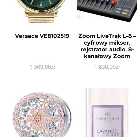
Versace VE8102519
Zoom LiveTrak L-8 –
cyfrowy mikser,
rejstrator audio, 8-
kanałowy Zoom
LiveTrak L-8
1 509,00
zł
1 830,00
zł