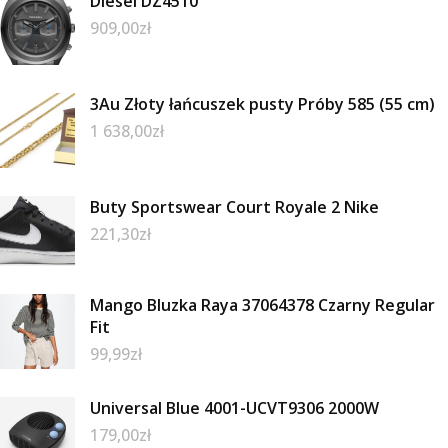
Diesel DZ4510
909,00
zł
3Au Złoty łańcuszek pusty Próby 585 (55 cm)
1 638,00
zł
Buty Sportswear Court Royale 2 Nike
221,30
zł
Mango Bluzka Raya 37064378 Czarny Regular
Fit
99,99
zł
Universal Blue 4001-UCVT9306 2000W
179,00
zł