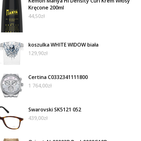
Kemon Manya Hi Density Curl Krem Włosy
Kręcone 200ml
44,50
zł
koszulka WHITE WIDOW biała
129,90
zł
Certina C0332341111800
1 764,00
zł
Swarovski SK5121 052
439,00
zł