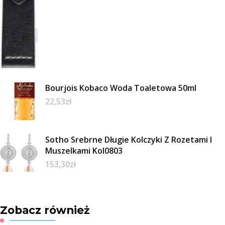
Bourjois Kobaco Woda Toaletowa 50ml
22,53
zł
Sotho Srebrne Długie Kolczyki Z Rozetami I
Muszelkami Kol0803
153,30
zł
Zobacz również