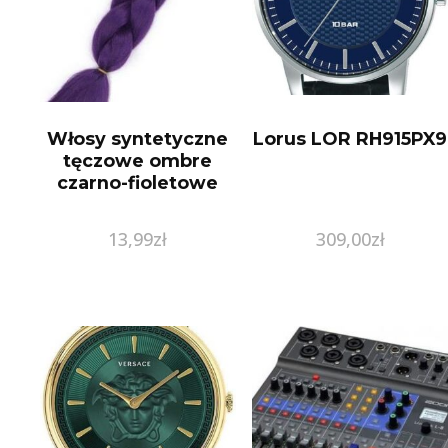
Włosy syntetyczne
Lorus LOR RH915PX9
tęczowe ombre
czarno-fioletowe
13,99
zł
309,00
zł