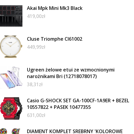
Akai Mpk Mini Mk3 Black
419,00
zł
Cluse Triomphe Cl61002
449,99
zł
Ugreen żelowe etui ze wzmocnionymi
narożnikami Bri (12718078017)
38,31
zł
Casio G-SHOCK SET GA-100CF-1A9ER + BEZEL
10557822 + PASEK 10477355
631,00
zł
DIAMENT KOMPLET SREBRNY 'KOLOROWE