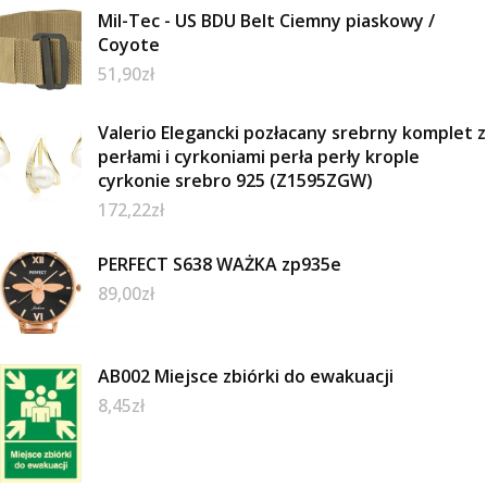
Mil-Tec - US BDU Belt Ciemny piaskowy /
Coyote
51,90
zł
Valerio Elegancki pozłacany srebrny komplet z
perłami i cyrkoniami perła perły krople
cyrkonie srebro 925 (Z1595ZGW)
172,22
zł
PERFECT S638 WAŻKA zp935e
89,00
zł
AB002 Miejsce zbiórki do ewakuacji
8,45
zł