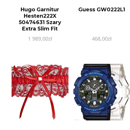
Hugo Garnitur
Guess GW0222L1
Hesten222X
50474631 Szary
Extra Slim Fit
1 989,00
zł
468,00
zł