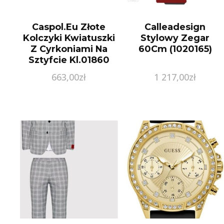
Caspol.Eu Złote
Calleadesign
Kolczyki Kwiatuszki
Stylowy Zegar
Z Cyrkoniami Na
60Cm (1020165)
Sztyfcie Kl.01860
Pr.585
663,00
zł
1 217,00
zł