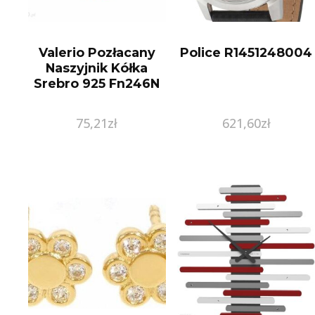
Valerio Pozłacany
Police R1451248004
Naszyjnik Kółka
Srebro 925 Fn246N
75,21
zł
621,60
zł