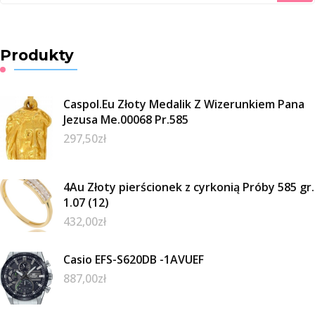
Produkty
Caspol.Eu Złoty Medalik Z Wizerunkiem Pana
Jezusa Me.00068 Pr.585
297,50
zł
4Au Złoty pierścionek z cyrkonią Próby 585 gr.
1.07 (12)
432,00
zł
Casio EFS-S620DB -1AVUEF
887,00
zł