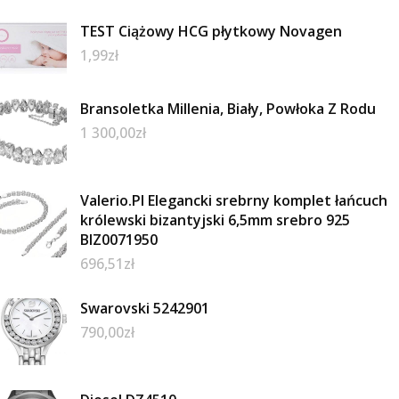
TEST Ciążowy HCG płytkowy Novagen
1,99
zł
Bransoletka Millenia, Biały, Powłoka Z Rodu
1 300,00
zł
Valerio.Pl Elegancki srebrny komplet łańcuch
królewski bizantyjski 6,5mm srebro 925
BIZ0071950
696,51
zł
Swarovski 5242901
790,00
zł