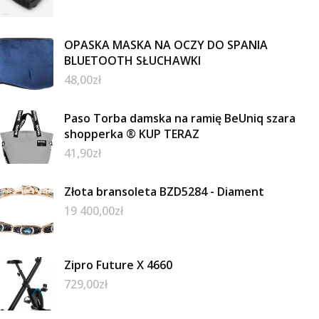
OPASKA MASKA NA OCZY DO SPANIA
BLUETOOTH SŁUCHAWKI
48,00
zł
Paso Torba damska na ramię BeUniq szara
shopperka ® KUP TERAZ
41,90
zł
Złota bransoleta BZD5284 - Diament
19 400,00
zł
Zipro Future X 4660
729,00
zł