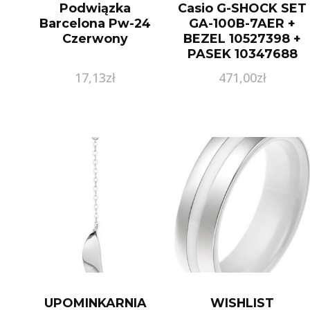
Podwiązka
Casio G-SHOCK SET
Barcelona Pw-24
GA-100B-7AER +
Czerwony
BEZEL 10527398 +
PASEK 10347688
17,13
zł
471,00
zł
UPOMINKARNIA
WISHLIST