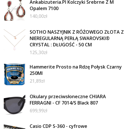
Ankabizuteria.Pl Kolczyki Srebrne Z M
Opalem 7100
140,00
zł
SOTHO NASZYJNIK Z RÓŻOWEGO ZŁOTA Z
NIEREGULARNĄ PERŁĄ SWAROVSKI®
CRYSTAL : DŁUGOŚĆ - 50 CM
125,30
zł
Hammerite Prosto na Rdzę Połysk Czarny
250Ml
21,89
zł
Okulary przeciwsłoneczne CHIARA
FERRAGNI - CF 7014/S Black 807
699,99
zł
Casio CDP S-360 - cyfrowe