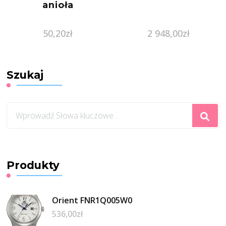
anioła
50,20
zł
2 948,00
zł
Szukaj
Szukasz
czegoś?
Produkty
Orient FNR1Q005W0
536,00
zł