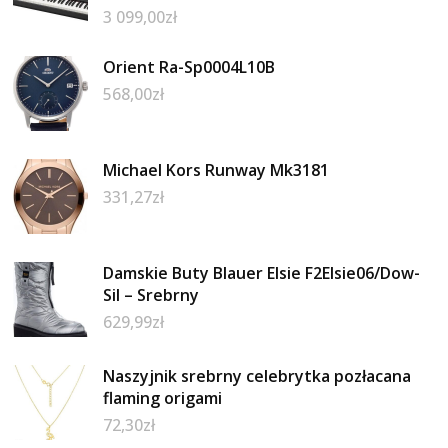
3 099,00
zł
Orient Ra-Sp0004L10B
568,00
zł
Michael Kors Runway Mk3181
331,27
zł
Damskie Buty Blauer Elsie F2Elsie06/Dow-
Sil – Srebrny
629,99
zł
Naszyjnik srebrny celebrytka pozłacana
flaming origami
72,30
zł