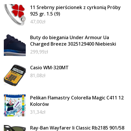
11 Srebrny pierścionek z cyrkonią Próby
925 gr. 1.5 (9)
47,00
zł
Buty do biegania Under Armour Ua
Charged Breeze 3025129400 Niebieski
299,99
zł
Casio WM-320MT
81,08
zł
Pelikan Flamastry Colorella Magic C411 12
Kolorów
31,34
zł
Ray-Ban Wayfarer Ii Classic Rb2185 901/58