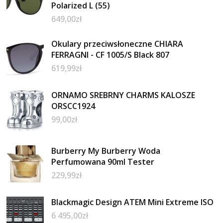
Polarized L (55)
649,00
zł
Okulary przeciwsłoneczne CHIARA
FERRAGNI - CF 1005/S Black 807
619,99
zł
ORNAMO SREBRNY CHARMS KALOSZE
ORSCC1924
99,00
zł
Burberry My Burberry Woda
Perfumowana 90ml Tester
229,99
zł
Blackmagic Design ATEM Mini Extreme ISO
6 495,00
zł