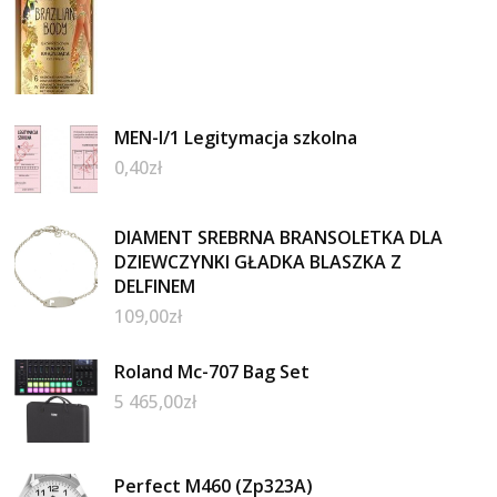
MEN-I/1 Legitymacja szkolna
0,40
zł
DIAMENT SREBRNA BRANSOLETKA DLA
DZIEWCZYNKI GŁADKA BLASZKA Z
DELFINEM
109,00
zł
Roland Mc-707 Bag Set
5 465,00
zł
Perfect M460 (Zp323A)