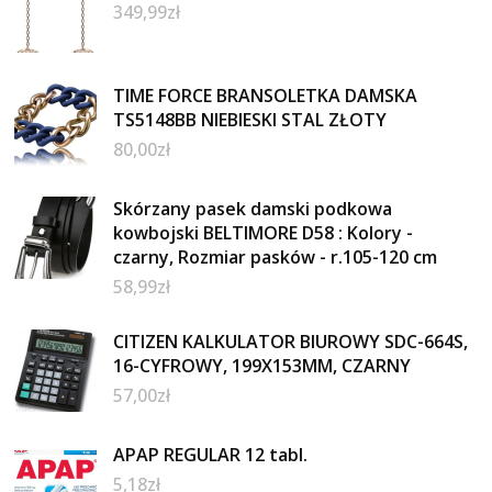
349,99
zł
TIME FORCE BRANSOLETKA DAMSKA
TS5148BB NIEBIESKI STAL ZŁOTY
80,00
zł
Skórzany pasek damski podkowa
kowbojski BELTIMORE D58 : Kolory -
czarny, Rozmiar pasków - r.105-120 cm
58,99
zł
CITIZEN KALKULATOR BIUROWY SDC-664S,
16-CYFROWY, 199X153MM, CZARNY
57,00
zł
APAP REGULAR 12 tabl.
5,18
zł