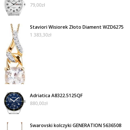
79,00
zł
Staviori Wisiorek Złoto Diament WZD6275
1 383,30
zł
Adriatica A8322.5125QF
880,00
zł
Swarovski kolczyki GENERATION 5636508