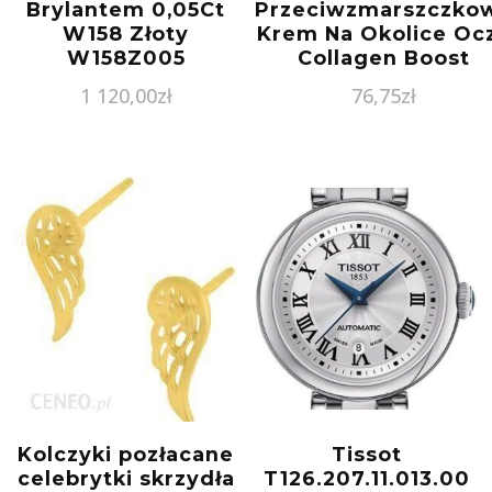
Brylantem 0,05Ct
Przeciwzmarszczko
W158 Złoty
Krem Na Okolice Oc
W158Z005
Collagen Boost
Perfecting Eye Cre
1 120,00
zł
76,75
zł
30 Ml
Kolczyki pozłacane
Tissot
celebrytki skrzydła
T126.207.11.013.00