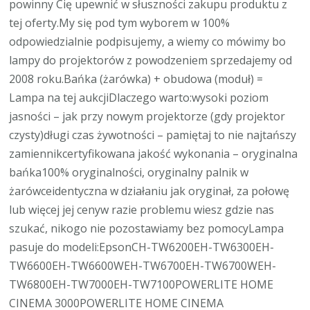
powinny Cię upewnić w słuszności zakupu produktu z
tej oferty.My się pod tym wyborem w 100%
odpowiedzialnie podpisujemy, a wiemy co mówimy bo
lampy do projektorów z powodzeniem sprzedajemy od
2008 roku.Bańka (żarówka) + obudowa (moduł) =
Lampa na tej aukcjiDlaczego warto:wysoki poziom
jasności – jak przy nowym projektorze (gdy projektor
czysty)długi czas żywotności – pamiętaj to nie najtańszy
zamiennikcertyfikowana jakość wykonania – oryginalna
bańka100% oryginalności, oryginalny palnik w
żarówceidentyczna w działaniu jak oryginał, za połowę
lub więcej jej cenyw razie problemu wiesz gdzie nas
szukać, nikogo nie pozostawiamy bez pomocyLampa
pasuje do modeli:EpsonCH-TW6200EH-TW6300EH-
TW6600EH-TW6600WEH-TW6700EH-TW6700WEH-
TW6800EH-TW7000EH-TW7100POWERLITE HOME
CINEMA 3000POWERLITE HOME CINEMA