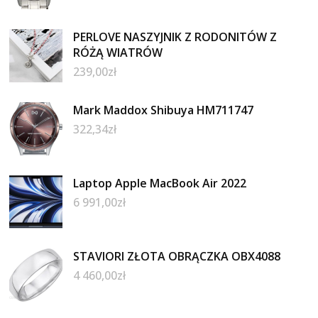
PERLOVE NASZYJNIK Z RODONITÓW Z
RÓŻĄ WIATRÓW
239,00
zł
Mark Maddox Shibuya HM711747
322,34
zł
Laptop Apple MacBook Air 2022
6 991,00
zł
STAVIORI ZŁOTA OBRĄCZKA OBX4088
4 460,00
zł