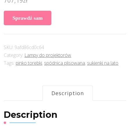
707,19
zł
Sprawdź sam
SKU:
9afd86cd0c64
Category:
Lampy do projektorów
Tags:
pinko torebki
,
spódnica plisowana
,
sukienki na lato
Description
Description