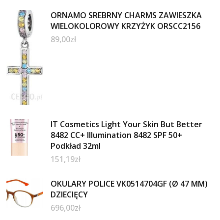
ORNAMO SREBRNY CHARMS ZAWIESZKA
WIELOKOLOROWY KRZYŻYK ORSCC2156
89,00
zł
IT Cosmetics Light Your Skin But Better
8482 CC+ Illumination 8482 SPF 50+
Podkład 32ml
151,19
zł
OKULARY POLICE VK0514704GF (Ø 47 MM)
DZIECIĘCY
696,00
zł