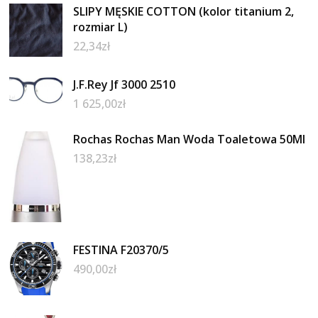
SLIPY MĘSKIE COTTON (kolor titanium 2,
rozmiar L)
22,34
zł
J.F.Rey Jf 3000 2510
1 625,00
zł
Rochas Rochas Man Woda Toaletowa 50Ml
138,23
zł
FESTINA F20370/5
490,00
zł