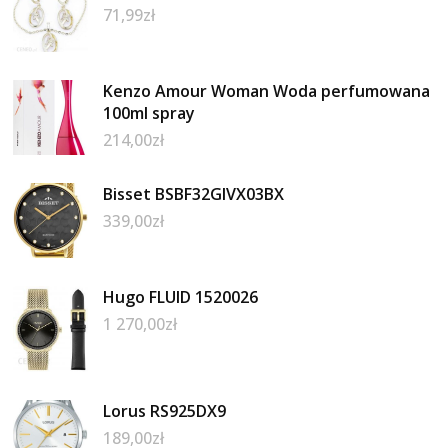
71,99
zł
Kenzo Amour Woman Woda perfumowana
100ml spray
214,00
zł
Bisset BSBF32GIVX03BX
339,00
zł
Hugo FLUID 1520026
1 270,00
zł
Lorus RS925DX9
189,00
zł