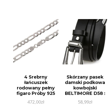
4 Srebrny
Skórzany pasek
łańcuszek
damski podkowa
rodowany pełny
kowbojski
figaro Próby 925
BELTIMORE D58 :
gr. 20.49 (60 cm)
Kolory – czarny,
472,00
zł
58,99
zł
Rozmiar pasków –
r.105-120 cm