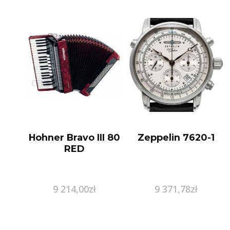
Hohner Bravo III 80
Zeppelin 7620-1
RED
9 214,00
zł
9 371,78
zł