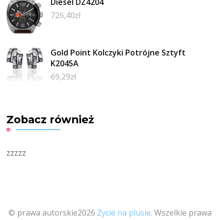
Diesel DZ4204
726,40
zł
Gold Point Kolczyki Potrójne Sztyft
K2045A
69,29
zł
Zobacz również
zzzzz
© prawa autorskie2026
Życie na plusie
. Wszelkie prawa