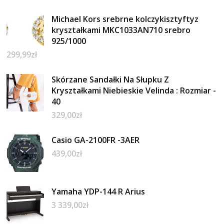
Michael Kors srebrne kolczykisztyftyz
kryształkami MKC1033AN710 srebro
925/1000
299,99
zł
Skórzane Sandałki Na Słupku Z
Kryształkami Niebieskie Velinda : Rozmiar -
40
329,00
zł
Casio GA-2100FR -3AER
439,00
zł
Yamaha YDP-144 R Arius
3 339,00
zł