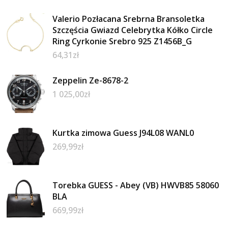
Valerio Pozłacana Srebrna Bransoletka
Szczęścia Gwiazd Celebrytka Kółko Circle
Ring Cyrkonie Srebro 925 Z1456B_G
64,31
zł
Zeppelin Ze-8678-2
1 025,00
zł
Kurtka zimowa Guess J94L08 WANL0
269,99
zł
Torebka GUESS - Abey (VB) HWVB85 58060
BLA
669,99
zł