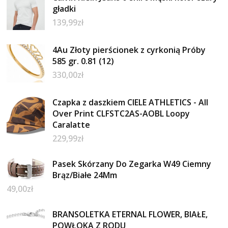
gładki
139,99
zł
4Au Złoty pierścionek z cyrkonią Próby
585 gr. 0.81 (12)
330,00
zł
Czapka z daszkiem CIELE ATHLETICS - All
Over Print CLFSTC2AS-AOBL Loopy
Caralatte
229,99
zł
Pasek Skórzany Do Zegarka W49 Ciemny
Brąz/Białe 24Mm
49,00
zł
BRANSOLETKA ETERNAL FLOWER, BIAŁE,
POWŁOKA Z RODU