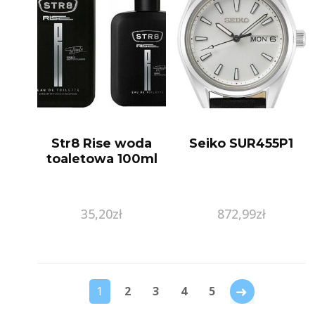
Str8 Rise woda
Seiko SUR455P1
toaletowa 100ml
35,20
zł
872,99
zł
→
1
2
3
4
5