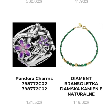
500,00
zł
41,90
zł
Pandora Charms
DIAMENT
798772C02
BRANSOLETKA
798772C02
DAMSKA KAMIENIE
NATURALNE
MALACHIT,
131,50
zł
119,00
zł
HAMETYT