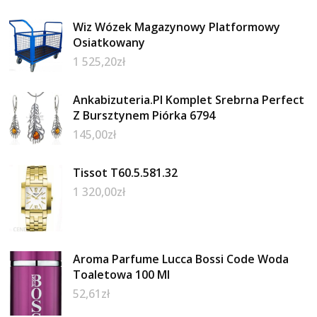
Wiz Wózek Magazynowy Platformowy
Osiatkowany
1 525,20
zł
Ankabizuteria.Pl Komplet Srebrna Perfect
Z Bursztynem Piórka 6794
145,00
zł
Tissot T60.5.581.32
1 320,00
zł
Aroma Parfume Lucca Bossi Code Woda
Toaletowa 100 Ml
52,61
zł