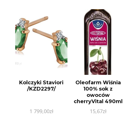
Kolczyki Staviori
Oleofarm Wiśnia
/KZD2297/
100% sok z
owoców
cherryVital 490ml
1 799,00
zł
15,67
zł