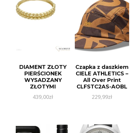
DIAMENT ZŁOTY
Czapka z daszkiem
PIERŚCIONEK
CIELE ATHLETICS –
WYSADZANY
All Over Print
ZŁOTYMI
CLFSTC2AS-AOBL
CYRKONIAMI
Loopy Caralatte
439,00
zł
229,99
zł