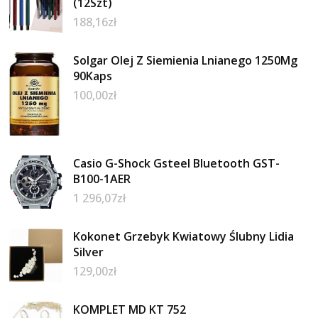
(12Szt)
188,16
zł
Solgar Olej Z Siemienia Lnianego 1250Mg
90Kaps
100,00
zł
Casio G-Shock Gsteel Bluetooth GST-
B100-1AER
1 296,07
zł
Kokonet Grzebyk Kwiatowy Ślubny Lidia
Silver
129,00
zł
KOMPLET MD KT 752