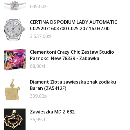
645,00
zł
CERTINA DS PODIUM LADY AUTOMATIC
C0252071603700 C025.207.16.037.00
2 537,00
zł
Clementoni Crazy Chic Zestaw Studio
Paznokci New 78339 - Zabawka
68,00
zł
Diament Złota zawieszka znak zodiaku
Baran (ZA5412F)
339,00
zł
Zawieszka MD Z 682
36,99
zł