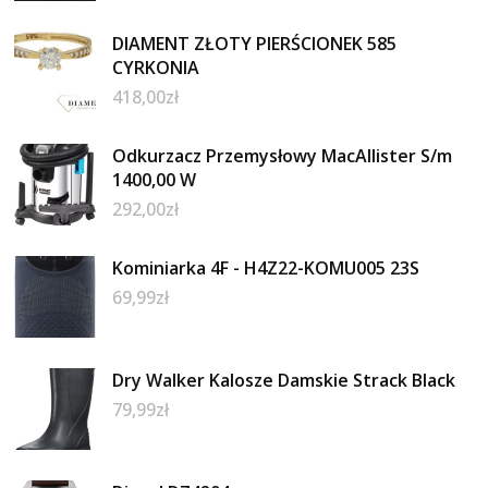
DIAMENT ZŁOTY PIERŚCIONEK 585
CYRKONIA
418,00
zł
Odkurzacz Przemysłowy MacAllister S/m
1400,00 W
292,00
zł
Kominiarka 4F - H4Z22-KOMU005 23S
69,99
zł
Dry Walker Kalosze Damskie Strack Black
79,99
zł