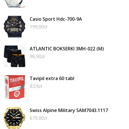
Casio Sport Hdc-700-9A
199,00
zł
ATLANTIC BOKSERKI 3MH-022 (M)
96,90
zł
Tavipil extra 60 tabl
8,59
zł
Swiss Alpine Military SAM7043.1117
679,00
zł