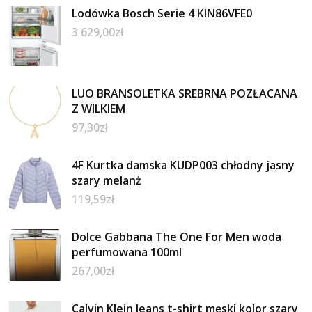
Lodówka Bosch Serie 4 KIN86VFE0
3 629,00
zł
LUO BRANSOLETKA SREBRNA POZŁACANA
Z WILKIEM
97,30
zł
4F Kurtka damska KUDP003 chłodny jasny
szary melanż
119,59
zł
Dolce Gabbana The One For Men woda
perfumowana 100ml
267,00
zł
Calvin Klein Jeans t-shirt męski kolor szary