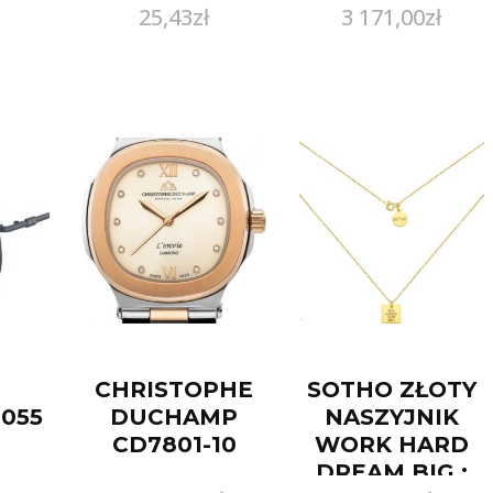
25,43
zł
3 171,00
zł
do pilarek
ręcznych (D-
03333)
CHRISTOPHE
SOTHO ZŁOTY
1055
DUCHAMP
NASZYJNIK
8
CD7801-10
WORK HARD
DREAM BIG :