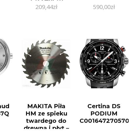
209,44
zł
590,00
zł
aud
MAKITA Piła
Certina DS
47Q
HM ze spieku
PODIUM
twardego do
C001647270570
drewna i płyt –