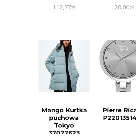
112,77
zł
20,00
zł
Mango Kurtka
Pierre Ric
puchowa
P2201351
Tokyo
37077623