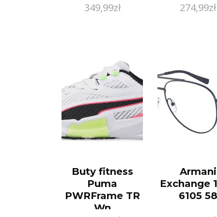
349,99
zł
274,99
zł
Niebieski
Reglan Fit
Buty fitness
Armani
Puma
Exchange 
PWRFrame TR
6105 5
Wn