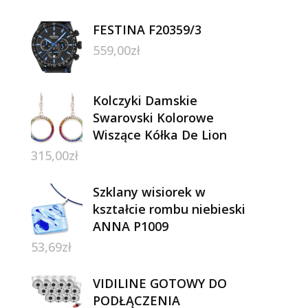
FESTINA F20359/3
559,00
zł
Kolczyki Damskie
Swarovski Kolorowe
Wiszące Kółka De Lion
315,00
zł
Szklany wisiorek w
kształcie rombu niebieski
ANNA P1009
53,69
zł
VIDILINE GOTOWY DO
PODŁĄCZENIA