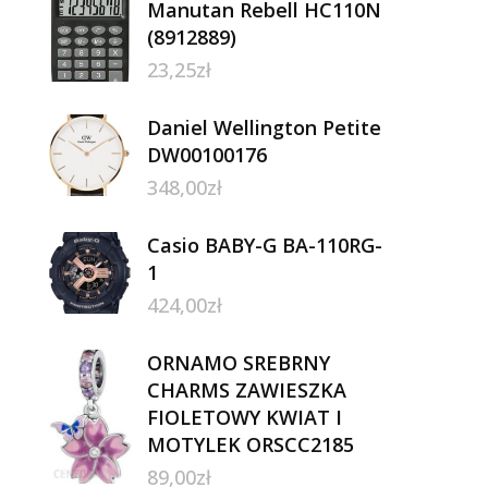
Manutan Rebell HC110N
(8912889)
23,25
zł
Daniel Wellington Petite
DW00100176
348,00
zł
Casio BABY-G BA-110RG-
1
424,00
zł
ORNAMO SREBRNY
CHARMS ZAWIESZKA
FIOLETOWY KWIAT I
MOTYLEK ORSCC2185
89,00
zł