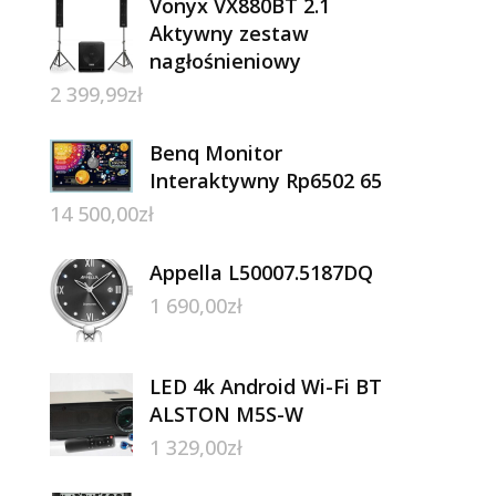
Vonyx VX880BT 2.1
Aktywny zestaw
nagłośnieniowy
2 399,99
zł
Benq Monitor
Interaktywny Rp6502 65
14 500,00
zł
Appella L50007.5187DQ
1 690,00
zł
LED 4k Android Wi-Fi BT
ALSTON M5S-W
1 329,00
zł