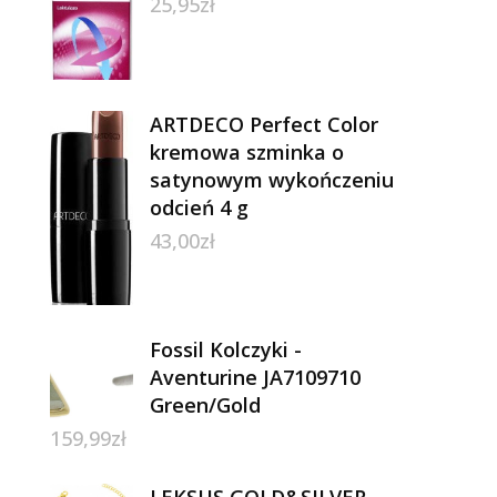
25,95
zł
ARTDECO Perfect Color
kremowa szminka o
satynowym wykończeniu
odcień 4 g
43,00
zł
Fossil Kolczyki -
Aventurine JA7109710
Green/Gold
159,99
zł
0