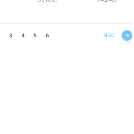
z ramką srebrny
(WP3JWSSR)
→
3
4
5
6