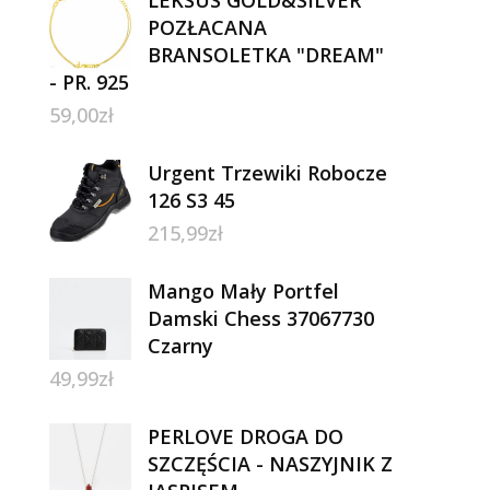
LEKSUS GOLD&SILVER
POZŁACANA
BRANSOLETKA "DREAM"
- PR. 925
59,00
zł
Urgent Trzewiki Robocze
126 S3 45
215,99
zł
Mango Mały Portfel
Damski Chess 37067730
Czarny
49,99
zł
PERLOVE DROGA DO
SZCZĘŚCIA - NASZYJNIK Z