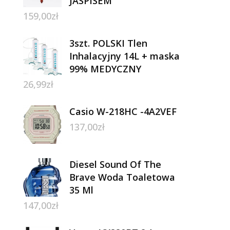
JASPISEM
159,00
zł
3szt. POLSKI Tlen
Inhalacyjny 14L + maska
99% MEDYCZNY
26,99
zł
Casio W-218HC -4A2VEF
137,00
zł
Diesel Sound Of The
Brave Woda Toaletowa
35 Ml
147,00
zł