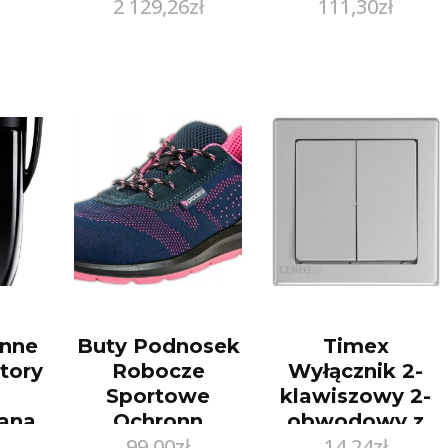
2 129,26
zł
111,30
zł
DŁUGOŚĆ – 38
CM
nne
Buty Podnosek
Timex
ctory
Robocze
Wyłącznik 2-
Sportowe
klawiszowy 2-
ana
Ochronn
obwodowy z
99,00
zł
14,24
zł
Damskie Bhp
podświetleniem