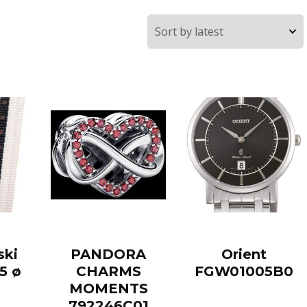
ski
PANDORA
Orient
5 ø
CHARMS
FGW01005B0
MOMENTS
792246C01