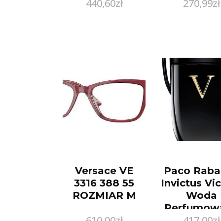
440,60
zł
270,99
zł
Versace VE
Paco Raba
3316 388 55
Invictus Vi
ROZMIAR M
Woda
Perfumow
610,00
zł
417,00
zł
200Ml