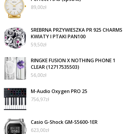
89,00
zł
SREBRNA PRZYWIESZKA PR 925 CHARMS
KWIATY I PTAKI PAN100
59,50
zł
RINGKE FUSION X NOTHING PHONE 1
CLEAR (12717535503)
56,00
zł
M-Audio Oxygen PRO 25
756,97
zł
Casio G-Shock GM-S5600-1ER
623,00
zł