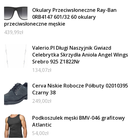
Okulary Przeciwsłoneczne Ray-Ban
0RB4147 601/32 60 okulary
przeciwsłoneczne męskie
439,99
zł
Valerio.Pl Długi Naszyjnik Gwiazd
Celebrytka Skrzydła Anioła Angel Wings
Srebro 925 Z1822Nr
134,07
zł
Cerva Niskie Robocze Półbuty 02010395
Czarny 38
249,00
zł
Podkoszulek męski BMV-046 grafitowy
Atlantic
54,00
zł