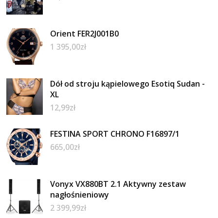
Orient FER2J001B0
1 395,00
zł
Dół od stroju kąpielowego Esotiq Sudan -
XL
12,99
zł
FESTINA SPORT CHRONO F16897/1
665,00
zł
Vonyx VX880BT 2.1 Aktywny zestaw
nagłośnieniowy
2 399,99
zł