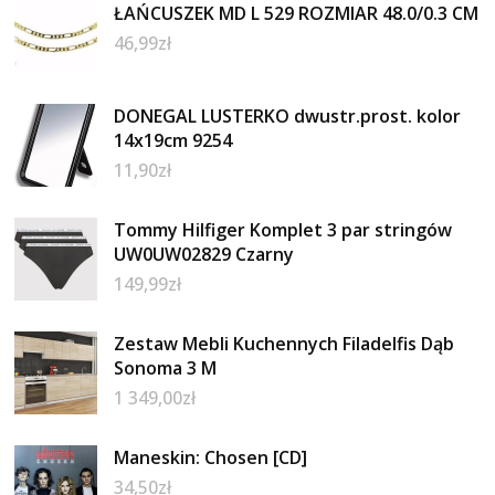
ŁAŃCUSZEK MD L 529 ROZMIAR 48.0/0.3 CM
46,99
zł
DONEGAL LUSTERKO dwustr.prost. kolor
14x19cm 9254
11,90
zł
Tommy Hilfiger Komplet 3 par stringów
UW0UW02829 Czarny
149,99
zł
Zestaw Mebli Kuchennych Filadelfis Dąb
Sonoma 3 M
1 349,00
zł
Maneskin: Chosen [CD]
34,50
zł