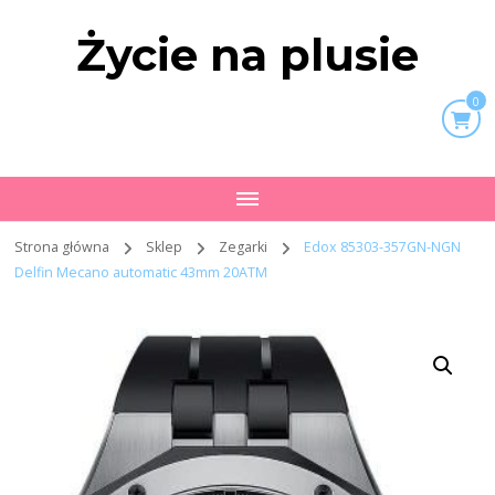
Życie na plusie
0
Strona główna
Sklep
Zegarki
Edox 85303-357GN-NGN
Delfin Mecano automatic 43mm 20ATM