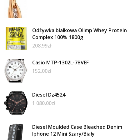
Odżywka białkowa Olimp Whey Protein
Complex 100% 1800g
208,99
zł
Casio MTP-1302L-7BVEF
152,00
zł
Diesel Dz4524
1 080,00
zł
Diesel Moulded Case Bleached Denim
Iphone 12 Mini Szary/Biały