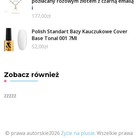
pozłacany różowym złotem z czarną emalią
i
177,00
zł
Polish Standart Bazy Kauczukowe Cover
Base Tonal 001 7Ml
52,00
zł
Zobacz również
zzzzz
© prawa autorskie2026
Życie na plusie
. Wszelkie prawa