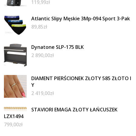
119,99
zł
Atlantic Slipy Męskie 3Mp-094 Sport 3-Pak
89,85
zł
Dynatone SLP-175 BLK
2 890,00
zł
DIAMENT PIERŚCIONEK ZŁOTY 585 ZŁOTO I
Y
2 419,00
zł
STAVIORI EMAGA ZŁOTY ŁAŃCUSZEK
LZX1494
799,00
zł