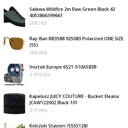
Salewa Wildfire 2m Raw Green Black 43
4053866399661
509,18
zł
Ray-Ban RB3588 925083 Polarized ONE SIZE
(55)
569,00
zł
Vostok Europe 6S21-510A583B
3 474,00
zł
Kapelusz JUICY COUTURE - Bucket Eleana
JCAW122002 Black 101
219,99
zł
Kolczyki Staviori /SSS5128/