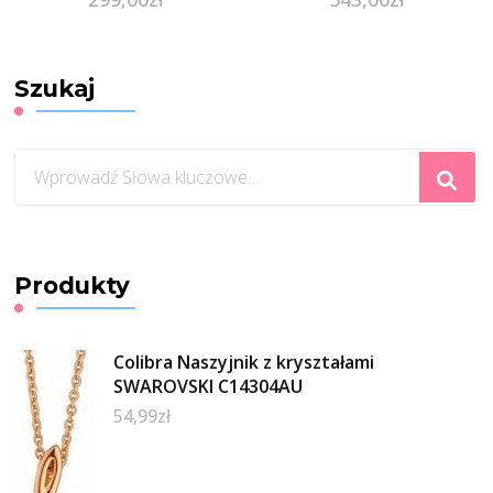
Szukaj
Szukasz
czegoś?
Produkty
Colibra Naszyjnik z kryształami
SWAROVSKI C14304AU
54,99
zł