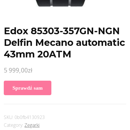
Edox 85303-357GN-NGN
Delfin Mecano automatic
43mm 20ATM
5 999,00
zł
Sprawdź sam
SKU:
0b0fb4130923
Category:
Zegarki