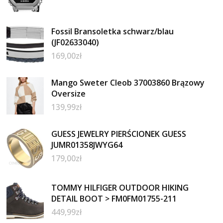
Fossil Bransoletka schwarz/blau
(JF02633040)
169,00
zł
Mango Sweter Cleob 37003860 Brązowy
Oversize
139,99
zł
GUESS JEWELRY PIERŚCIONEK GUESS
JUMR01358JWYG64
179,00
zł
TOMMY HILFIGER OUTDOOR HIKING
DETAIL BOOT > FM0FM01755-211
449,99
zł