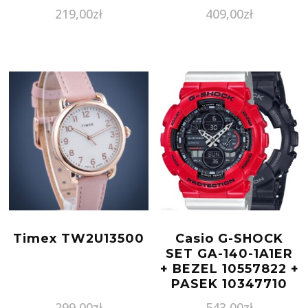
219,00
zł
409,00
zł
Timex TW2U13500
Casio G-SHOCK
SET GA-140-1A1ER
+ BEZEL 10557822 +
PASEK 10347710
299,00
zł
543,00
zł