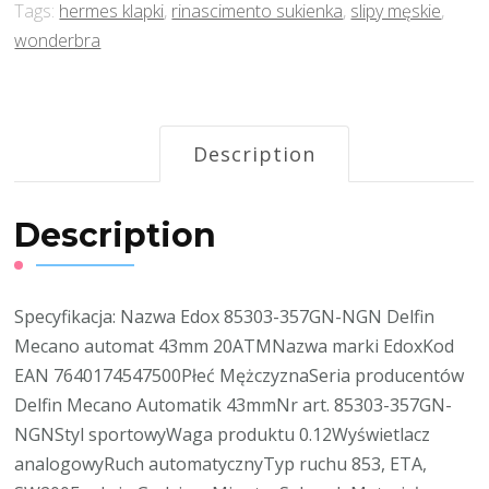
Tags:
hermes klapki
,
rinascimento sukienka
,
slipy męskie
,
wonderbra
Description
Description
Specyfikacja: Nazwa Edox 85303-357GN-NGN Delfin
Mecano automat 43mm 20ATMNazwa marki EdoxKod
EAN 7640174547500Płeć MężczyznaSeria producentów
Delfin Mecano Automatik 43mmNr art. 85303-357GN-
NGNStyl sportowyWaga produktu 0.12Wyświetlacz
analogowyRuch automatycznyTyp ruchu 853, ETA,