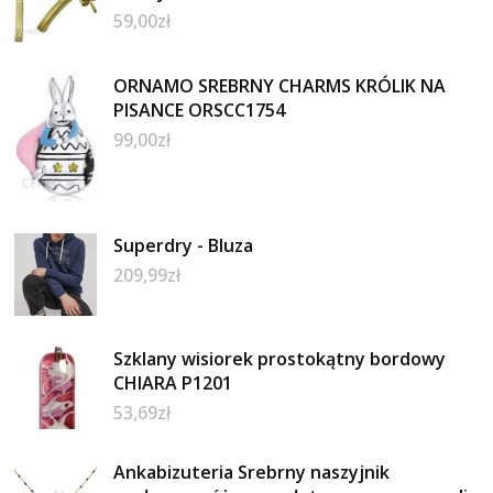
59,00
zł
ORNAMO SREBRNY CHARMS KRÓLIK NA
PISANCE ORSCC1754
99,00
zł
Superdry - Bluza
209,99
zł
Szklany wisiorek prostokątny bordowy
CHIARA P1201
53,69
zł
Ankabizuteria Srebrny naszyjnik