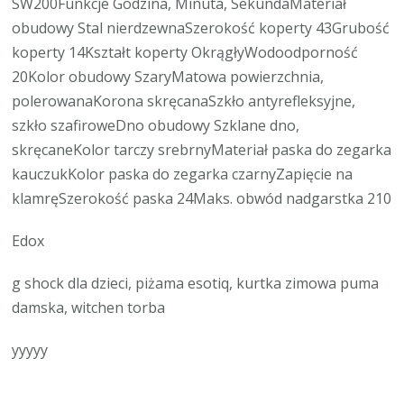
SW200Funkcje Godzina, Minuta, SekundaMateriał
obudowy Stal nierdzewnaSzerokość koperty 43Grubość
koperty 14Kształt koperty OkrągłyWodoodporność
20Kolor obudowy SzaryMatowa powierzchnia,
polerowanaKorona skręcanaSzkło antyrefleksyjne,
szkło szafiroweDno obudowy Szklane dno,
skręcaneKolor tarczy srebrnyMateriał paska do zegarka
kauczukKolor paska do zegarka czarnyZapięcie na
klamręSzerokość paska 24Maks. obwód nadgarstka 210
Edox
g shock dla dzieci, piżama esotiq, kurtka zimowa puma
damska, witchen torba
yyyyy