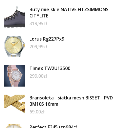
Buty miejskie NATIVE FITZSIMMONS
CITYLITE
319,95
zł
Lorus Rg227Px9
209,99
zł
Timex TW2U13500
299,00
zł
Bransoleta - siatka mesh BISSET - PVD
BM105 16mm
69,00
zł
Perfect F345 (zp984c)