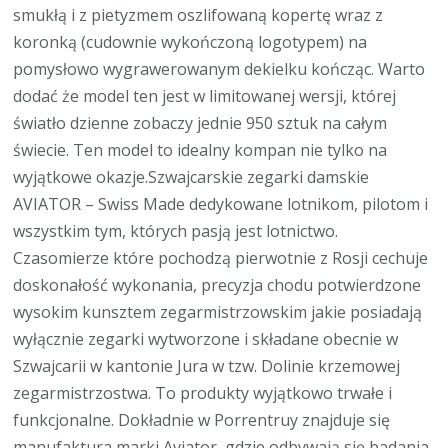
smukłą i z pietyzmem oszlifowaną kopertę wraz z
koronką (cudownie wykończoną logotypem) na
pomysłowo wygrawerowanym dekielku kończąc. Warto
dodać że model ten jest w limitowanej wersji, której
światło dzienne zobaczy jednie 950 sztuk na całym
świecie. Ten model to idealny kompan nie tylko na
wyjątkowe okazje.Szwajcarskie zegarki damskie
AVIATOR – Swiss Made dedykowane lotnikom, pilotom i
wszystkim tym, których pasją jest lotnictwo.
Czasomierze które pochodzą pierwotnie z Rosji cechuje
doskonałość wykonania, precyzja chodu potwierdzone
wysokim kunsztem zegarmistrzowskim jakie posiadają
wyłącznie zegarki wytworzone i składane obecnie w
Szwajcarii w kantonie Jura w tzw. Dolinie krzemowej
zegarmistrzostwa. To produkty wyjątkowo trwałe i
funkcjonalne. Dokładnie w Porrentruy znajduje się
manufaktura marki Aviator, gdzie odbywają się badania