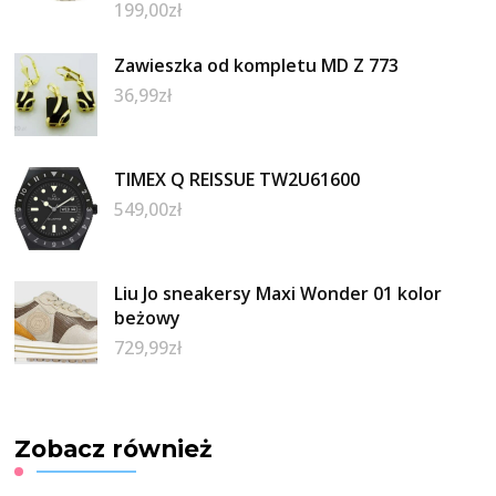
199,00
zł
Zawieszka od kompletu MD Z 773
36,99
zł
TIMEX Q REISSUE TW2U61600
549,00
zł
Liu Jo sneakersy Maxi Wonder 01 kolor
beżowy
729,99
zł
Zobacz również