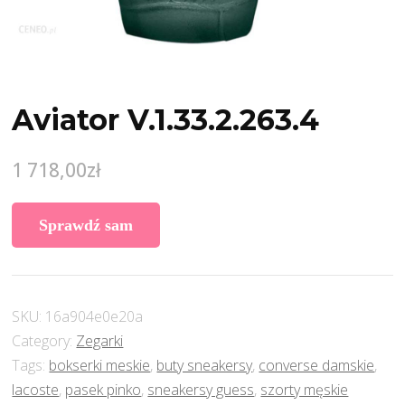
Aviator V.1.33.2.263.4
1 718,00
zł
Sprawdź sam
SKU:
16a904e0e20a
Category:
Zegarki
Tags:
bokserki meskie
,
buty sneakersy
,
converse damskie
,
lacoste
,
pasek pinko
,
sneakersy guess
,
szorty męskie