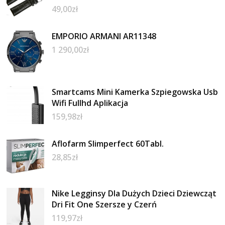
49,00
zł
EMPORIO ARMANI AR11348
1 290,00
zł
Smartcams Mini Kamerka Szpiegowska Usb
Wifi Fullhd Aplikacja
159,98
zł
Aflofarm Slimperfect 60Tabl.
28,85
zł
Nike Legginsy Dla Dużych Dzieci Dziewcząt
Dri Fit One Szersze y Czerń
119,97
zł