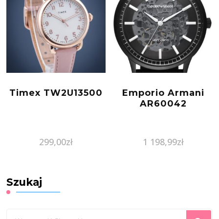
Timex TW2U13500
Emporio Armani
AR60042
299,00
zł
1 198,99
zł
Szukaj
Szukasz