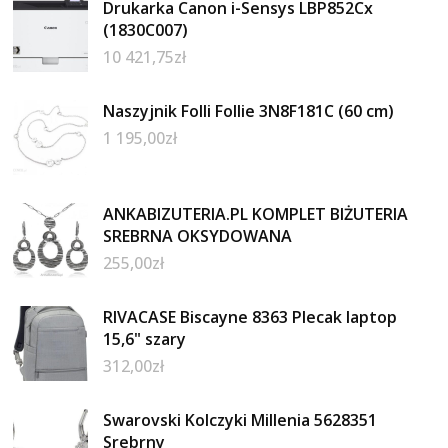
Drukarka Canon i-Sensys LBP852Cx
(1830C007)
10 421,75
zł
Naszyjnik Folli Follie 3N8F181C (60 cm)
1 195,00
zł
ANKABIZUTERIA.PL KOMPLET BIŻUTERIA
SREBRNA OKSYDOWANA
255,00
zł
RIVACASE Biscayne 8363 Plecak laptop
15,6" szary
312,00
zł
Swarovski Kolczyki Millenia 5628351
Srebrny