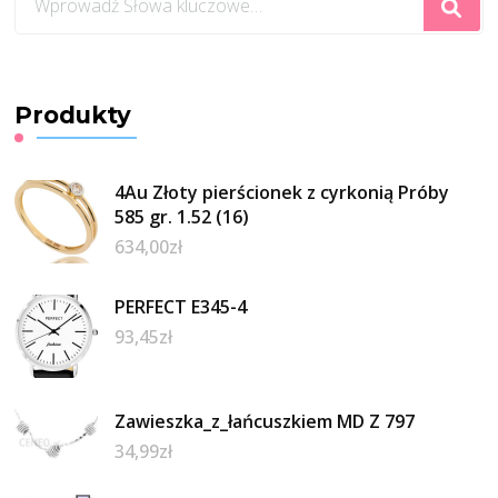
czegoś?
Produkty
4Au Złoty pierścionek z cyrkonią Próby
585 gr. 1.52 (16)
634,00
zł
PERFECT E345-4
93,45
zł
Zawieszka_z_łańcuszkiem MD Z 797
34,99
zł