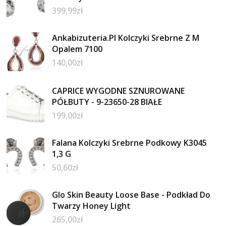
399,99
zł
Ankabizuteria.Pl Kolczyki Srebrne Z M
Opalem 7100
140,00
zł
CAPRICE WYGODNE SZNUROWANE
PÓŁBUTY - 9-23650-28 BIAŁE
199,00
zł
Falana Kolczyki Srebrne Podkowy K3045
1,3 G
50,60
zł
Glo Skin Beauty Loose Base - Podkład Do
Twarzy Honey Light
265,00
zł