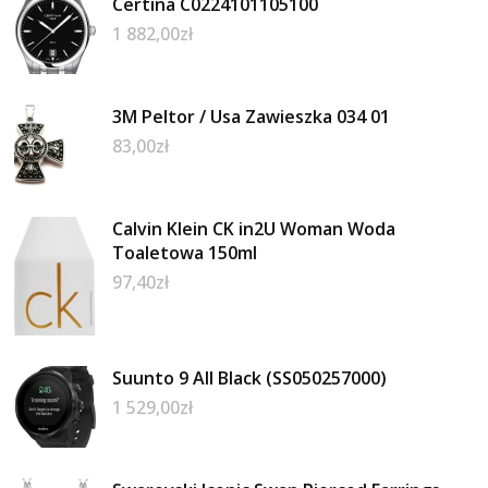
Certina C0224101105100
1 882,00
zł
3M Peltor / Usa Zawieszka 034 01
83,00
zł
Calvin Klein CK in2U Woman Woda
Toaletowa 150ml
97,40
zł
Suunto 9 All Black (SS050257000)
1 529,00
zł