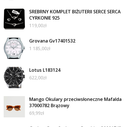
SREBRNY KOMPLET BIŻUTERII SERCE SERCA
CYRKONIE 925
119,00
zł
Grovana Gv17401532
1 185,00
zł
Lotus L183124
622,00
zł
Mango Okulary przeciwsłoneczne Mafalda
37000782 Brązowy
69,99
zł