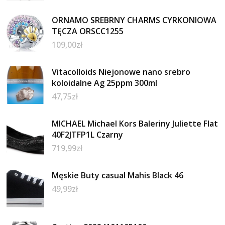
ORNAMO SREBRNY CHARMS CYRKONIOWA
TĘCZA ORSCC1255
109,00
zł
Vitacolloids Niejonowe nano srebro
koloidalne Ag 25ppm 300ml
47,75
zł
MICHAEL Michael Kors Baleriny Juliette Flat
40F2JTFP1L Czarny
719,99
zł
Męskie Buty casual Mahis Black 46
49,99
zł