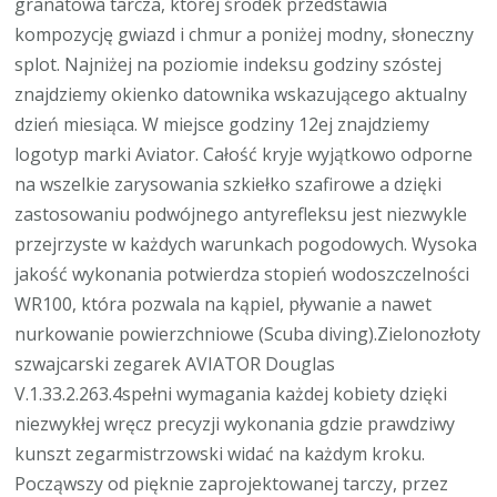
granatowa tarcza, której środek przedstawia
kompozycję gwiazd i chmur a poniżej modny, słoneczny
splot. Najniżej na poziomie indeksu godziny szóstej
znajdziemy okienko datownika wskazującego aktualny
dzień miesiąca. W miejsce godziny 12ej znajdziemy
logotyp marki Aviator. Całość kryje wyjątkowo odporne
na wszelkie zarysowania szkiełko szafirowe a dzięki
zastosowaniu podwójnego antyrefleksu jest niezwykle
przejrzyste w każdych warunkach pogodowych. Wysoka
jakość wykonania potwierdza stopień wodoszczelności
WR100, która pozwala na kąpiel, pływanie a nawet
nurkowanie powierzchniowe (Scuba diving).Zielonozłoty
szwajcarski zegarek AVIATOR Douglas
V.1.33.2.263.4spełni wymagania każdej kobiety dzięki
niezwykłej wręcz precyzji wykonania gdzie prawdziwy
kunszt zegarmistrzowski widać na każdym kroku.
Począwszy od pięknie zaprojektowanej tarczy, przez