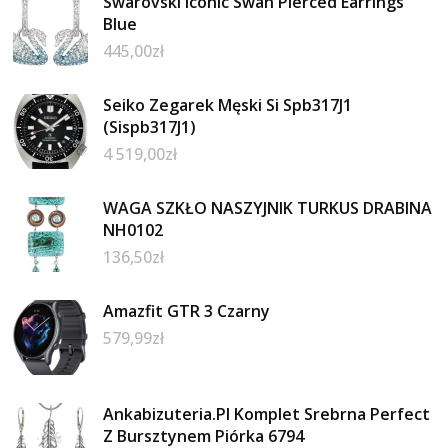
Swarovski Iconic Swan Pierced Earrings
Blue
445,00
zł
Seiko Zegarek Męski Si Spb317J1
(Sispb317J1)
4 519,00
zł
WAGA SZKŁO NASZYJNIK TURKUS DRABINA
NH0102
136,50
zł
Amazfit GTR 3 Czarny
579,99
zł
Ankabizuteria.Pl Komplet Srebrna Perfect
Z Bursztynem Piórka 6794