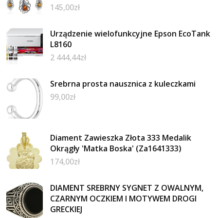
145,00
zł
Urządzenie wielofunkcyjne Epson EcoTank
L8160
2 444,44
zł
Srebrna prosta nausznica z kuleczkami
99,00
zł
Diament Zawieszka Złota 333 Medalik
Okrągły 'Matka Boska' (Za1641333)
174,00
zł
DIAMENT SREBRNY SYGNET Z OWALNYM,
CZARNYM OCZKIEM I MOTYWEM DROGI
GRECKIEJ