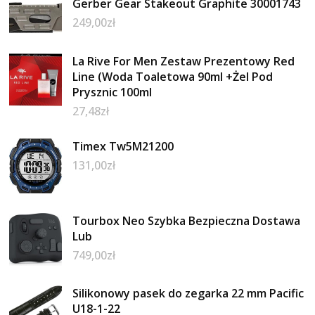
Gerber Gear Stakeout Graphite 30001743
249,00
zł
La Rive For Men Zestaw Prezentowy Red
Line (Woda Toaletowa 90ml +Żel Pod
Prysznic 100ml
27,48
zł
Timex Tw5M21200
131,00
zł
Tourbox Neo Szybka Bezpieczna Dostawa
Lub
749,00
zł
Silikonowy pasek do zegarka 22 mm Pacific
U18-1-22