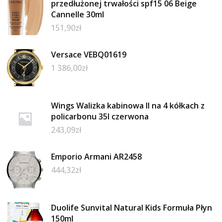
przedłużonej trwałości spf15 06 Beige
Cannelle 30ml
151,90
zł
Versace VEBQ01619
1 386,00
zł
Wings Walizka kabinowa II na 4 kółkach z
policarbonu 35l czerwona
243,09
zł
Emporio Armani AR2458
444,32
zł
Duolife Sunvital Natural Kids Formuła Płyn
150ml