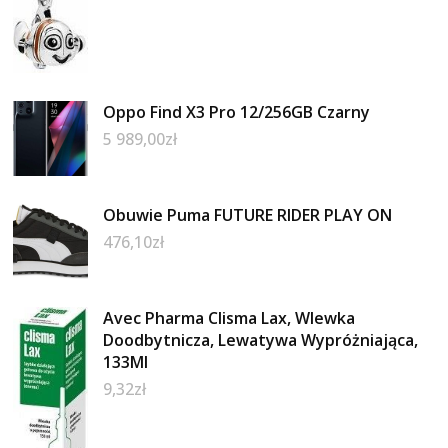
Oppo Find X3 Pro 12/256GB Czarny
5 989,00
zł
Obuwie Puma FUTURE RIDER PLAY ON
476,10
zł
Avec Pharma Clisma Lax, Wlewka
Doodbytnicza, Lewatywa Wypróżniająca,
133Ml
9,32
zł