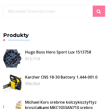
Szukasz
czegoś?
Produkty
Hugo Boss Hero Sport Lux 1513758
612,11
zł
Karcher CNS 18-30 Battery 1.444-001.0
996,00
zł
Michael Kors srebrne kolczykisztyftyz
kryształkami MKC1033AN710 srebro