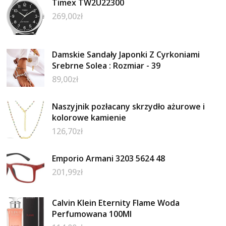
Timex TW2U22300
269,00
zł
Damskie Sandały Japonki Z Cyrkoniami
Srebrne Solea : Rozmiar - 39
89,00
zł
Naszyjnik pozłacany skrzydło ażurowe i
kolorowe kamienie
126,70
zł
Emporio Armani 3203 5624 48
201,99
zł
Calvin Klein Eternity Flame Woda
Perfumowana 100Ml