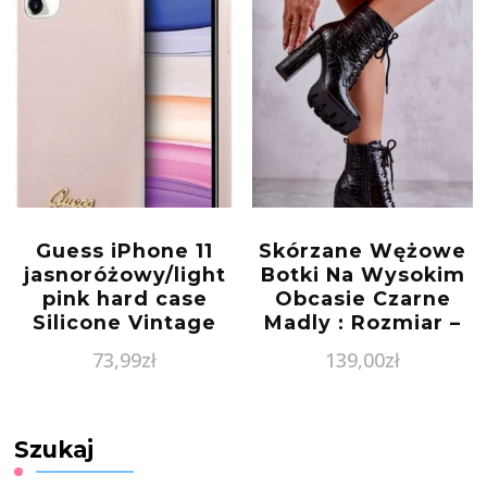
Guess iPhone 11
Skórzane Wężowe
jasnoróżowy/light
Botki Na Wysokim
pink hard case
Obcasie Czarne
Silicone Vintage
Madly : Rozmiar –
Gold LogoGuess
37
73,99
zł
139,00
zł
(GUHCN61LSLMGLP)
Szukaj