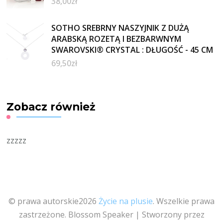
38,00
zł
SOTHO SREBRNY NASZYJNIK Z DUŻĄ
ARABSKĄ ROZETĄ I BEZBARWNYM
SWAROVSKI® CRYSTAL : DŁUGOŚĆ - 45 CM
69,50
zł
Zobacz również
zzzzz
© prawa autorskie2026
Życie na plusie
. Wszelkie prawa
zastrzeżone.
Blossom Speaker | Stworzony przez