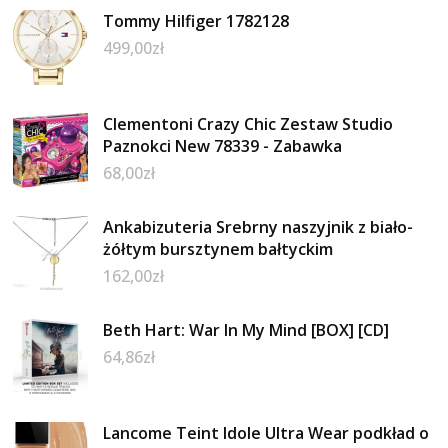
Tommy Hilfiger 1782128
499,00
zł
Clementoni Crazy Chic Zestaw Studio
Paznokci New 78339 - Zabawka
68,00
zł
Ankabizuteria Srebrny naszyjnik z biało-
żółtym bursztynem bałtyckim
162,00
zł
Beth Hart: War In My Mind [BOX] [CD]
64,86
zł
Lancome Teint Idole Ultra Wear podkład o