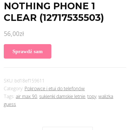
NOTHING PHONE 1
CLEAR (12717535503)
56,00
zł
Sprawdź sam
SKU:
bd18ef159611
Category:
Pokrowce i etui do telefonów
Tags:
air max 90
,
sukienki damskie letnie
,
topy
,
walizka
guess