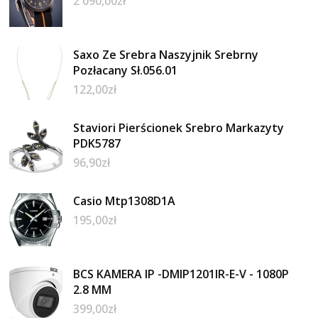
2 090,00
zł
Saxo Ze Srebra Naszyjnik Srebrny
Pozłacany Sł.056.01
122,00
zł
Staviori Pierścionek Srebro Markazyty
PDK5787
96,90
zł
Casio Mtp1308D1A
195,00
zł
BCS KAMERA IP -DMIP1201IR-E-V - 1080P
2.8 MM
399,00
zł