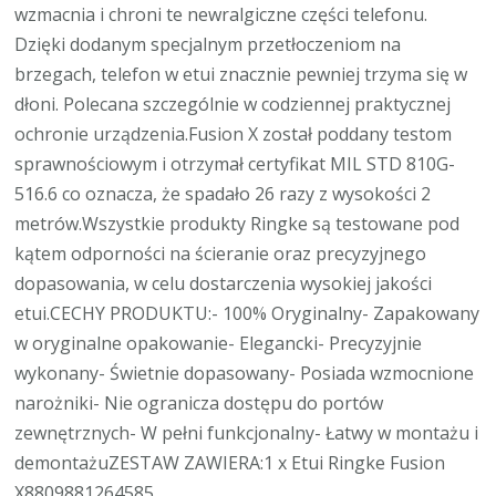
wzmacnia i chroni te newralgiczne części telefonu.
Dzięki dodanym specjalnym przetłoczeniom na
brzegach, telefon w etui znacznie pewniej trzyma się w
dłoni. Polecana szczególnie w codziennej praktycznej
ochronie urządzenia.Fusion X został poddany testom
sprawnościowym i otrzymał certyfikat MIL STD 810G-
516.6 co oznacza, że spadało 26 razy z wysokości 2
metrów.Wszystkie produkty Ringke są testowane pod
kątem odporności na ścieranie oraz precyzyjnego
dopasowania, w celu dostarczenia wysokiej jakości
etui.CECHY PRODUKTU:- 100% Oryginalny- Zapakowany
w oryginalne opakowanie- Elegancki- Precyzyjnie
wykonany- Świetnie dopasowany- Posiada wzmocnione
narożniki- Nie ogranicza dostępu do portów
zewnętrznych- W pełni funkcjonalny- Łatwy w montażu i
demontażuZESTAW ZAWIERA:1 x Etui Ringke Fusion
X8809881264585