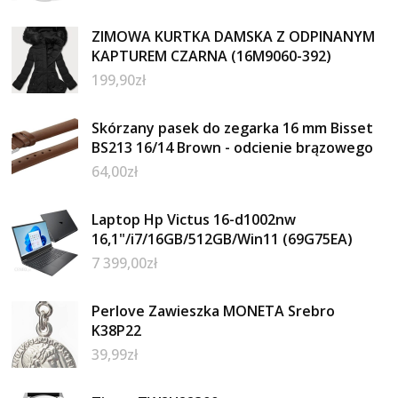
ZIMOWA KURTKA DAMSKA Z ODPINANYM
KAPTUREM CZARNA (16M9060-392)
199,90
zł
Skórzany pasek do zegarka 16 mm Bisset
BS213 16/14 Brown - odcienie brązowego
64,00
zł
Laptop Hp Victus 16-d1002nw
16,1"/i7/16GB/512GB/Win11 (69G75EA)
7 399,00
zł
Perlove Zawieszka MONETA Srebro
K38P22
39,99
zł