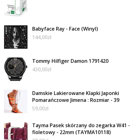
Babyface Ray - Face (Winyl)
144,00
zł
Tommy Hilfiger Damon 1791420
430,00
zł
Damskie Lakierowane Klapki Japonki
Pomarańczowe Jimena : Rozmiar - 39
59,00
zł
Tayma Pasek skórzany do zegarka W41 -
fioletowy - 22mm (TAYMA10118)