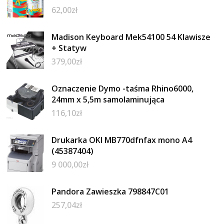
62,00
zł
Madison Keyboard Mek54100 54 Klawisze
+ Statyw
379,00
zł
Oznaczenie Dymo -taśma Rhino6000,
24mm x 5,5m samolaminująca
116,10
zł
Drukarka OKI MB770dfnfax mono A4
(45387404)
9 000,00
zł
Pandora Zawieszka 798847C01
257,04
zł