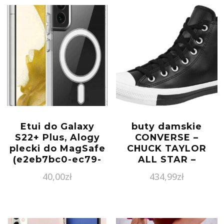
Etui do Galaxy
buty damskie
S22+ Plus, Alogy
CONVERSE –
plecki do MagSafe
CHUCK TAYLOR
(e2eb7bc0-ec79-
ALL STAR –
4dc5-b2ce-
570314C
40,00
zł
434,99
zł
a45cf2e5eb79)