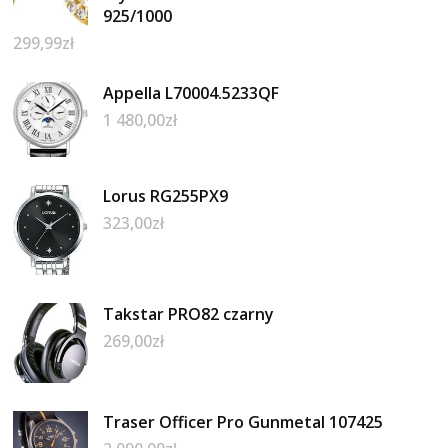
925/1000
299,99
zł
Appella L70004.5233QF
1 480,00
zł
Lorus RG255PX9
323,00
zł
Takstar PRO82 czarny
269,00
zł
Traser Officer Pro Gunmetal 107425