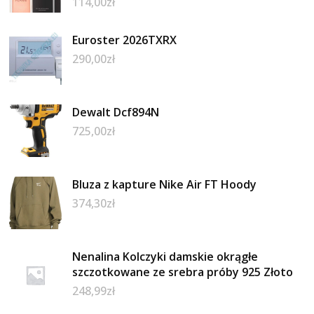
114,00
zł
Euroster 2026TXRX
290,00
zł
Dewalt Dcf894N
725,00
zł
Bluza z kapture Nike Air FT Hoody
374,30
zł
Nenalina Kolczyki damskie okrągłe
szczotkowane ze srebra próby 925 Złoto
248,99
zł