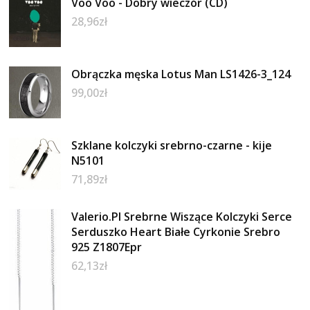
Voo Voo - Dobry wieczór (CD)
28,96
zł
Obrączka męska Lotus Man LS1426-3_124
99,00
zł
Szklane kolczyki srebrno-czarne - kije
N5101
71,89
zł
Valerio.Pl Srebrne Wiszące Kolczyki Serce
Serduszko Heart Białe Cyrkonie Srebro
925 Z1807Epr
62,13
zł