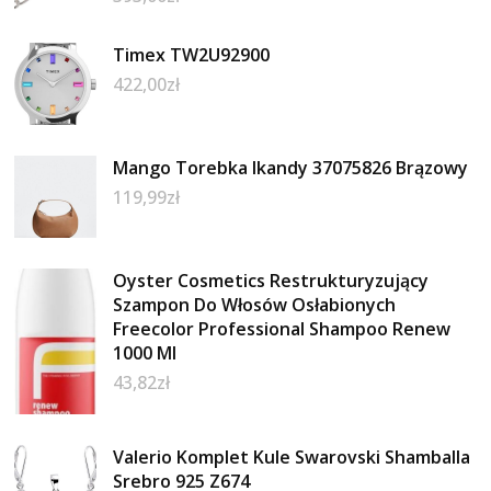
Timex TW2U92900
422,00
zł
Mango Torebka Ikandy 37075826 Brązowy
119,99
zł
Oyster Cosmetics Restrukturyzujący
Szampon Do Włosów Osłabionych
Freecolor Professional Shampoo Renew
1000 Ml
43,82
zł
Valerio Komplet Kule Swarovski Shamballa
Srebro 925 Z674