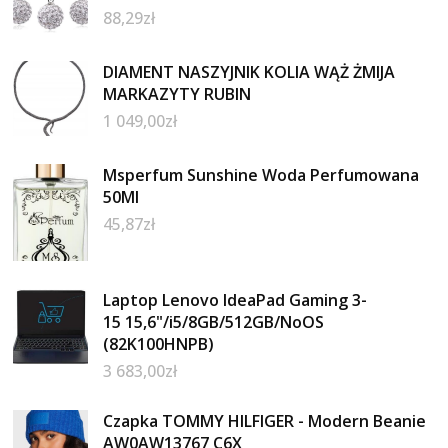
88,29
zł
DIAMENT NASZYJNIK KOLIA WĄŻ ŻMIJA
MARKAZYTY RUBIN
1 049,00
zł
Msperfum Sunshine Woda Perfumowana
50Ml
45,87
zł
Laptop Lenovo IdeaPad Gaming 3-
15 15,6"/i5/8GB/512GB/NoOS
(82K100HNPB)
3 683,00
zł
Czapka TOMMY HILFIGER - Modern Beanie
AW0AW13767 C6X