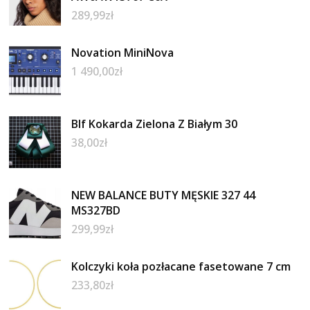
289,99
zł
Novation MiniNova
1 490,00
zł
Blf Kokarda Zielona Z Białym 30
38,00
zł
NEW BALANCE BUTY MĘSKIE 327 44
MS327BD
299,99
zł
Kolczyki koła pozłacane fasetowane 7 cm
233,80
zł