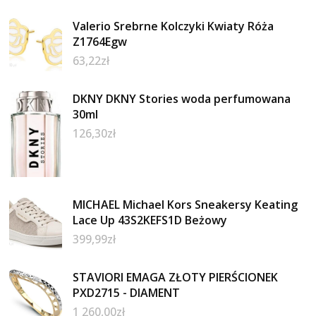
Valerio Srebrne Kolczyki Kwiaty Róża
Z1764Egw
63,22
zł
DKNY DKNY Stories woda perfumowana
30ml
126,30
zł
MICHAEL Michael Kors Sneakersy Keating
Lace Up 43S2KEFS1D Beżowy
399,99
zł
STAVIORI EMAGA ZŁOTY PIERŚCIONEK
PXD2715 - DIAMENT
1 260,00
zł