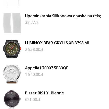
Upominkarnia Silikonowa opaska na rękę
38,77
zł
LUMINOX BEAR GRYLLS XB.3798.MI
2 538,00
zł
Appella L70007.5B33QF
1 540,00
zł
Bisset BIS101 Bienne
621,00
zł