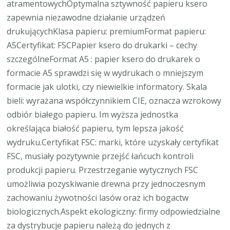
atramentowychOptymalna sztywność papieru ksero
zapewnia niezawodne działanie urządzeń
drukującychKlasa papieru: premiumFormat papieru:
A5Certyfikat: FSCPapier ksero do drukarki – cechy
szczególneFormat A5 : papier ksero do drukarek o
formacie A5 sprawdzi się w wydrukach o mniejszym
formacie jak ulotki, czy niewielkie informatory. Skala
bieli: wyrażana współczynnikiem CIE, oznacza wzrokowy
odbiór białego papieru. Im wyższa jednostka
określająca białość papieru, tym lepsza jakość
wydruku.Certyfikat FSC: marki, które uzyskały certyfikat
FSC, musiały pozytywnie przejść łańcuch kontroli
produkcji papieru. Przestrzeganie wytycznych FSC
umożliwia pozyskiwanie drewna przy jednoczesnym
zachowaniu żywotności lasów oraz ich bogactw
biologicznych.Aspekt ekologiczny: firmy odpowiedzialne
za dystrybucje papieru należą do jednych z