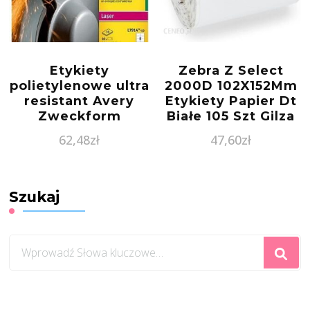
Etykiety
Zebra Z Select
polietylenowe ultra
2000D 102X152Mm
resistant Avery
Etykiety Papier Dt
Zweckform
Białe 105 Szt Gilza
99,1×67,7 mm
Fi 19 Czarny
62,48
zł
47,60
zł
L7914-10 białe
Znacznik
Szukaj
Szukasz
czegoś?