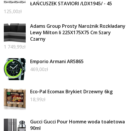
ŁAŃCUSZEK STAVIORI /LDX1945/ - 45
125,00
zł
Adams Group Prosty Narożnik Rozkładany
Lewy Milton Ii 225X175X75 Cm Szary
Czarny
1 749,99
zł
Emporio Armani AR5865
469,00
zł
Eco-Pal Ecomax Brykiet Drzewny 6kg
18,99
zł
Gucci Gucci Pour Homme woda toaletowa
90ml