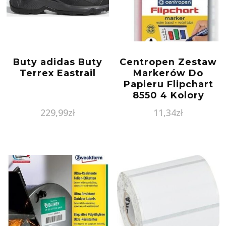
Buty adidas Buty
Centropen Zestaw
Terrex Eastrail
Markerów Do
Papieru Flipchart
8550 4 Kolory
Centropen
229,99
zł
11,34
zł