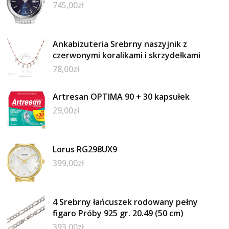
745,00
zł
Ankabizuteria Srebrny naszyjnik z
czerwonymi koralikami i skrzydełkami
78,00
zł
Artresan OPTIMA 90 + 30 kapsułek
29,00
zł
Lorus RG298UX9
399,00
zł
4 Srebrny łańcuszek rodowany pełny
figaro Próby 925 gr. 20.49 (50 cm)
393,00
zł