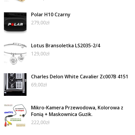
Polar H10 Czarny
279,00
zł
Lotus Bransoletka LS2035-2/4
129,00
zł
Charles Delon White Cavalier Zc007B 4151
69,00
zł
Mikro-Kamera Przewodowa, Kolorowa z
Fonią + Maskownica Guzik.
222,00
zł