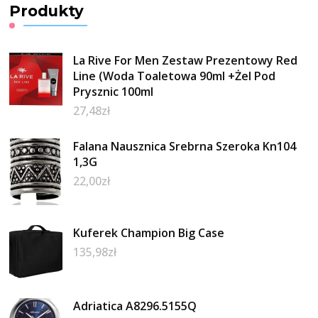
Produkty
La Rive For Men Zestaw Prezentowy Red
Line (Woda Toaletowa 90ml +Żel Pod
Prysznic 100ml
27,48
zł
Falana Nausznica Srebrna Szeroka Kn104
1,3G
22,00
zł
Kuferek Champion Big Case
135,98
zł
Adriatica A8296.5155Q