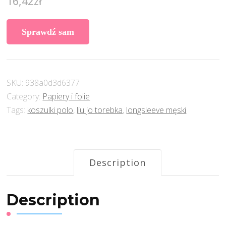
16,42
zł
Sprawdź sam
SKU:
938a0d3d6377
Category:
Papiery i folie
Tags:
koszulki polo
,
liu jo torebka
,
longsleeve męski
Description
Description