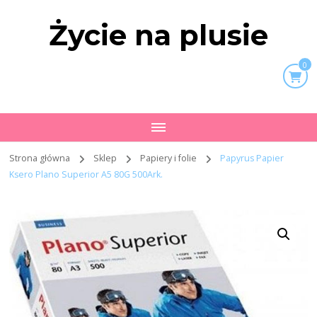
Życie na plusie
0
Strona główna
Sklep
Papiery i folie
Papyrus Papier
Ksero Plano Superior A5 80G 500Ark.