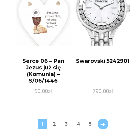
Serce 06 – Pan
Swarovski 5242901
Jezus już się
(Komunia) –
S/06/1446
50,00
zł
790,00
zł
→
1
2
3
4
5