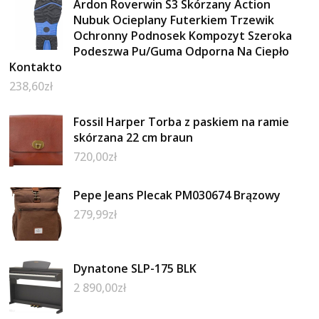
Ardon Roverwin S3 Skórzany Action
Nubuk Ocieplany Futerkiem Trzewik
Ochronny Podnosek Kompozyt Szeroka
Podeszwa Pu/Guma Odporna Na Ciepło
Kontakto
238,60
zł
Fossil Harper Torba z paskiem na ramie
skórzana 22 cm braun
720,00
zł
Pepe Jeans Plecak PM030674 Brązowy
279,99
zł
Dynatone SLP-175 BLK
2 890,00
zł