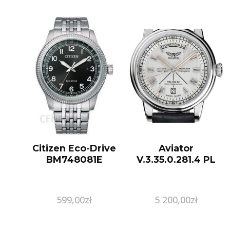
Citizen Eco-Drive
Aviator
BM748081E
V.3.35.0.281.4 PL
599,00
zł
5 200,00
zł