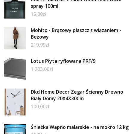
spray 100ml
15,00
zł
Mohito - Brązowy płaszcz z wiązaniem -
Beżowy
219,99
zł
Lotus Płyta ryflowana PRF/9
1 203,00
zł
Dkd Home Decor Zegar Ścienny Drewno
Biały Domy 20X4X30Cm
100,00
zł
Śnieżka Wapno malarskie - na mokro 12 kg