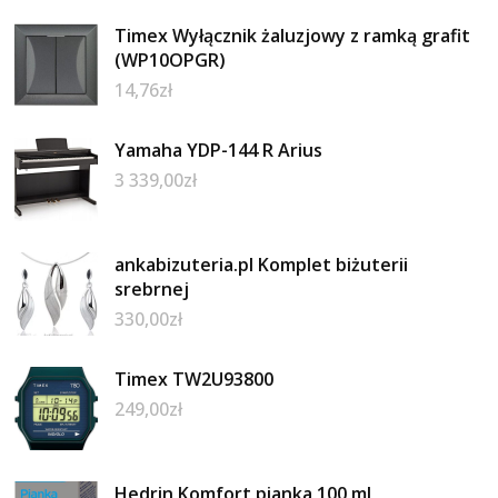
Timex Wyłącznik żaluzjowy z ramką grafit
(WP10OPGR)
14,76
zł
Yamaha YDP-144 R Arius
3 339,00
zł
ankabizuteria.pl Komplet biżuterii
srebrnej
330,00
zł
Timex TW2U93800
249,00
zł
Hedrin Komfort pianka 100 ml