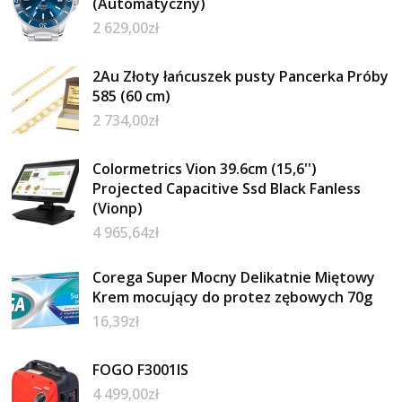
(Automatyczny)
2 629,00
zł
2Au Złoty łańcuszek pusty Pancerka Próby
585 (60 cm)
2 734,00
zł
Colormetrics Vion 39.6cm (15,6'')
Projected Capacitive Ssd Black Fanless
(Vionp)
4 965,64
zł
Corega Super Mocny Delikatnie Miętowy
Krem mocujący do protez zębowych 70g
16,39
zł
FOGO F3001IS
4 499,00
zł