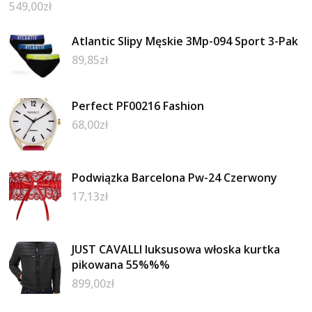
549,00
zł
Atlantic Slipy Męskie 3Mp-094 Sport 3-Pak
89,85
zł
Perfect PF00216 Fashion
68,00
zł
Podwiązka Barcelona Pw-24 Czerwony
17,13
zł
JUST CAVALLI luksusowa włoska kurtka
pikowana 55%%%
899,00
zł