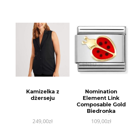
Kamizelka z
Nomination
dżerseju
Element Link
Composable Gold
Biedronka
030272/69
249,00
zł
109,00
zł
(3027269)