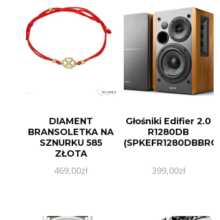
DIAMENT
Głośniki Edifier 2.0
BRANSOLETKA NA
R1280DB
SZNURKU 585
(SPKEFR1280DBBRO
ZŁOTA
KONICZYNKA
469,00
zł
399,00
zł