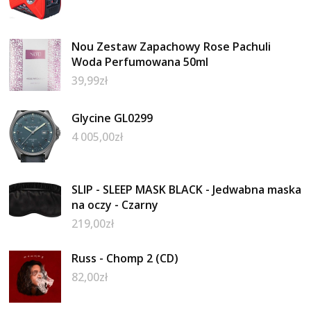
Nou Zestaw Zapachowy Rose Pachuli
Woda Perfumowana 50ml
39,99
zł
Glycine GL0299
4 005,00
zł
SLIP - SLEEP MASK BLACK - Jedwabna maska
na oczy - Czarny
219,00
zł
Russ - Chomp 2 (CD)
82,00
zł