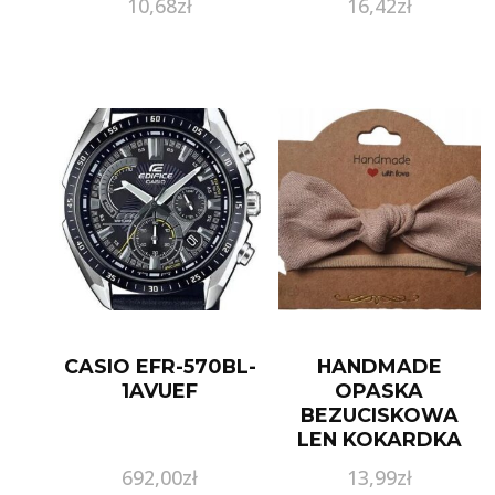
10,68
zł
16,42
zł
CASIO EFR-570BL-
HANDMADE
1AVUEF
OPASKA
BEZUCISKOWA
LEN KOKARDKA
HANDMADE
692,00
zł
13,99
zł
BEŻOWY