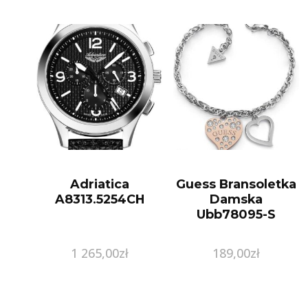
Adriatica
Guess Bransoletka
A8313.5254CH
Damska
Ubb78095-S
1 265,00
zł
189,00
zł