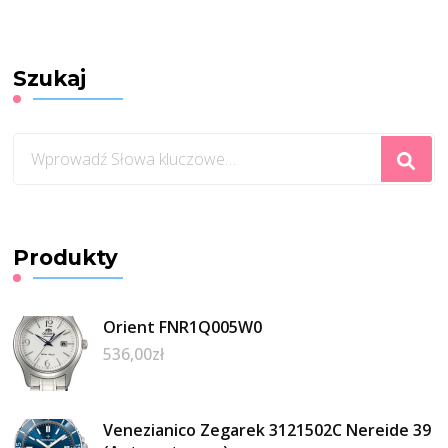
Szukaj
Szukasz
czegoś?
Produkty
Orient FNR1Q005W0
536,00
zł
Venezianico Zegarek 3121502C Nereide 39