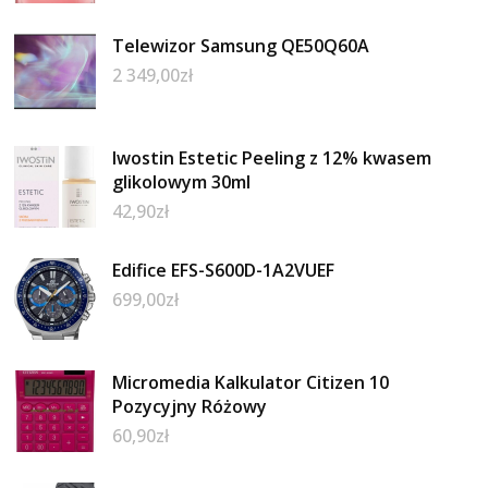
Telewizor Samsung QE50Q60A
2 349,00
zł
Iwostin Estetic Peeling z 12% kwasem
glikolowym 30ml
42,90
zł
Edifice EFS-S600D-1A2VUEF
699,00
zł
Micromedia Kalkulator Citizen 10
Pozycyjny Różowy
60,90
zł