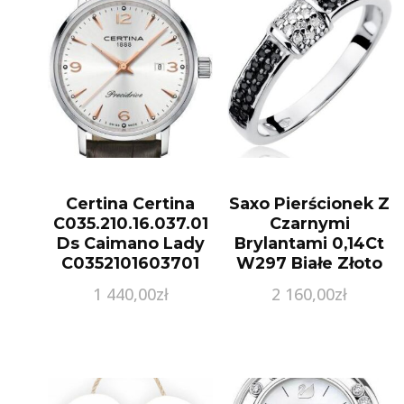
Certina Certina
Saxo Pierścionek Z
C035.210.16.037.01
Czarnymi
Ds Caimano Lady
Brylantami 0,14Ct
C0352101603701
W297 Białe Złoto
W298B014C
1 440,00
zł
2 160,00
zł