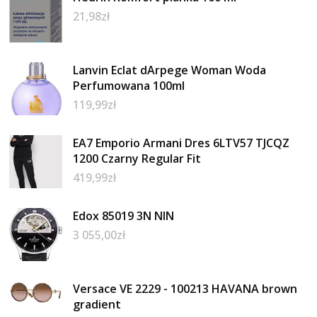
21,98
zł
Lanvin Eclat dArpege Woman Woda
Perfumowana 100ml
119,99
zł
EA7 Emporio Armani Dres 6LTV57 TJCQZ
1200 Czarny Regular Fit
419,99
zł
Edox 85019 3N NIN
3 055,00
zł
Versace VE 2229 - 100213 HAVANA brown
gradient