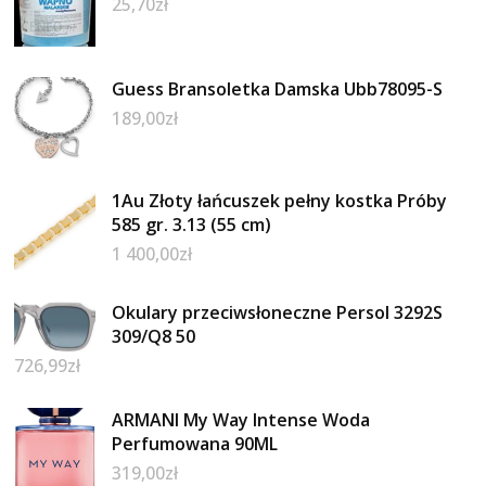
25,70
zł
Guess Bransoletka Damska Ubb78095-S
189,00
zł
1Au Złoty łańcuszek pełny kostka Próby
585 gr. 3.13 (55 cm)
1 400,00
zł
Okulary przeciwsłoneczne Persol 3292S
309/Q8 50
726,99
zł
ARMANI My Way Intense Woda
Perfumowana 90ML
319,00
zł