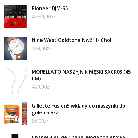
Pioneer DJM-S5
4 389,00
zł
Nine West Goldtone Nw2114Chol
149,00
zł
MORELLATO NASZYJNIK MĘSKI SACR03 (45
CM)
450,00
zł
Gillette Fusion5 wkłady do maszynki do
golenia 8szt
85,00
zł
Chanel Bleu de Chanel woda toaletowa