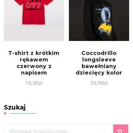
T-shirt z krótkim
Coccodrillo
rękawem
longsleeve
czerwony z
bawełniany
napisem
dziecięcy kolor
czarny z
19,90
zł
59,99
zł
nadrukiem
Szukaj
Szukasz