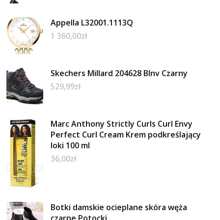
Appella L32001.1113Q
1 360,00
zł
Skechers Millard 204628 Blnv Czarny
529,99
zł
Marc Anthony Strictly Curls Curl Envy
Perfect Curl Cream Krem podkreślający
loki 100 ml
36,00
zł
Botki damskie ocieplane skóra węża
czarne Potocki