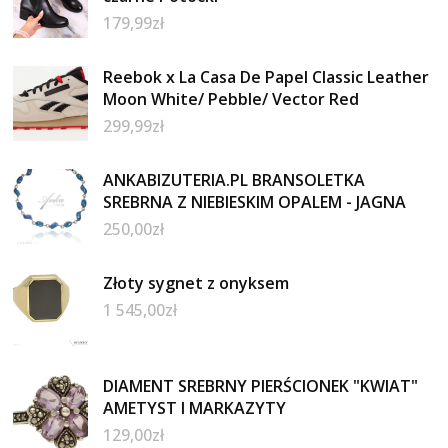
179,99
zł
Reebok x La Casa De Papel Classic Leather
Moon White/ Pebble/ Vector Red
299,99
zł
ANKABIZUTERIA.PL BRANSOLETKA
SREBRNA Z NIEBIESKIM OPALEM - JAGNA
250,00
zł
Złoty sygnet z onyksem
1 545,00
zł
DIAMENT SREBRNY PIERŚCIONEK "KWIAT"
AMETYST I MARKAZYTY
129,00
zł