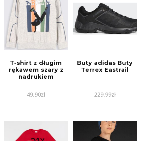
T-shirt z długim
Buty adidas Buty
rękawem szary z
Terrex Eastrail
nadrukiem
49,90
zł
229,99
zł