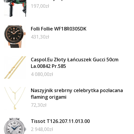
197,00
zł
Folli Follie WF18R030SDK
431,30
zł
Caspol.Eu Złoty Łańcuszek Gucci 50cm
La.00842 Pr.585
4 080,00
zł
Naszyjnik srebrny celebrytka pozłacana
flaming origami
72,30
zł
Tissot T126.207.11.013.00
2 948,00
zł