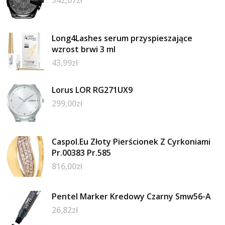
Long4Lashes serum przyspieszające
wzrost brwi 3 ml
43,99
zł
Lorus LOR RG271UX9
299,00
zł
Caspol.Eu Złoty Pierścionek Z Cyrkoniami
Pr.00383 Pr.585
816,00
zł
Pentel Marker Kredowy Czarny Smw56-A
26,82
zł