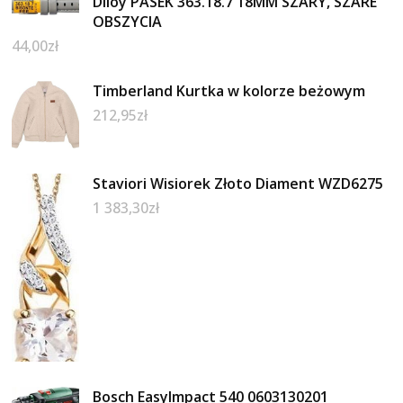
Diloy PASEK 363.18.7 18MM SZARY, SZARE
OBSZYCIA
44,00
zł
Timberland Kurtka w kolorze beżowym
212,95
zł
Staviori Wisiorek Złoto Diament WZD6275
1 383,30
zł
Bosch EasyImpact 540 0603130201