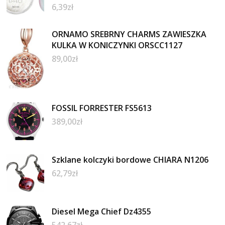
6,39
zł
ORNAMO SREBRNY CHARMS ZAWIESZKA
KULKA W KONICZYNKI ORSCC1127
89,00
zł
FOSSIL FORRESTER FS5613
389,00
zł
Szklane kolczyki bordowe CHIARA N1206
62,79
zł
Diesel Mega Chief Dz4355
542,67
zł