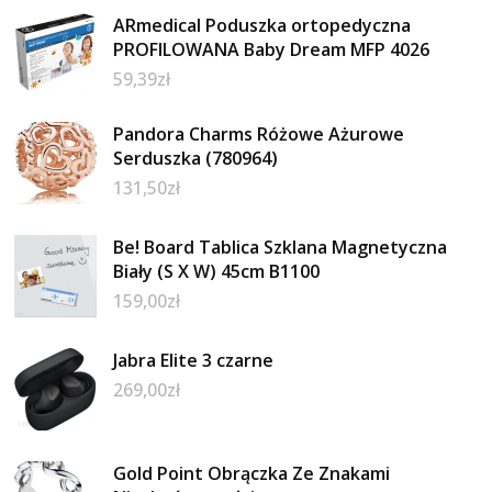
ARmedical Poduszka ortopedyczna
PROFILOWANA Baby Dream MFP 4026
59,39
zł
Pandora Charms Różowe Ażurowe
Serduszka (780964)
131,50
zł
Be! Board Tablica Szklana Magnetyczna
Biały (S X W) 45cm B1100
159,00
zł
Jabra Elite 3 czarne
269,00
zł
Gold Point Obrączka Ze Znakami