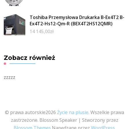
Toshiba Przemysłowa Drukarka B-Ex4T2 B-
Ex4T2-Hs12-Qm-R (BEX4T2HS12QMR)
14 145,00
zł
Zobacz również
zzzzz
© prawa autorskie2026
Życie na plusie
. Wszelkie prawa
zastrzeżone.
Blossom Speaker | Stworzony przez
Blossom Themes
.Napędzane przez
WordPress
.