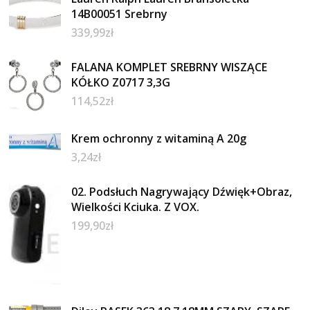
14B00051 Srebrny
339,99
zł
FALANA KOMPLET SREBRNY WISZĄCE
KÓŁKO Z0717 3,3G
114,52
zł
Krem ochronny z witaminą A 20g
3,24
zł
02. Podsłuch Nagrywający Dźwięk+Obraz,
Wielkości Kciuka. Z VOX.
199,90
zł