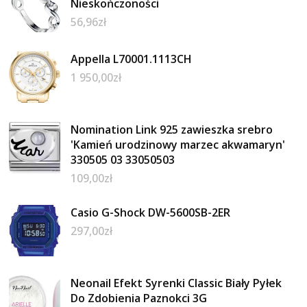
Nieskończoności
56,96
zł
Appella L70001.1113CH
1 950,00
zł
Nomination Link 925 zawieszka srebro
'Kamień urodzinowy marzec akwamaryn'
330505 03 33050503
109,00
zł
Casio G-Shock DW-5600SB-2ER
297,00
zł
Neonail Efekt Syrenki Classic Biały Pyłek
Do Zdobienia Paznokci 3G