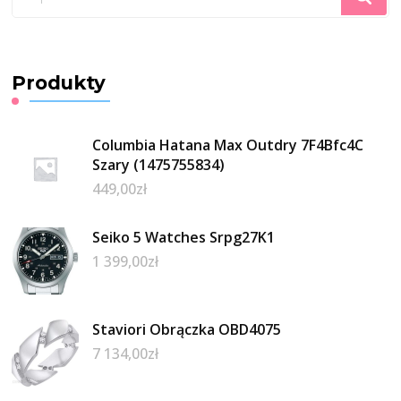
czegoś?
Produkty
Columbia Hatana Max Outdry 7F4Bfc4C
Szary (1475755834)
449,00
zł
Seiko 5 Watches Srpg27K1
1 399,00
zł
Staviori Obrączka OBD4075
7 134,00
zł