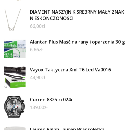
DIAMENT NASZYJNIK SREBRNY MAŁY ZNAK
NIESKOŃCZONOŚCI
66,00
zł
Alantan Plus Maść na rany i oparzenia 30 g
6,66
zł
Vayox Taktyczna Xml T6 Led Va0016
44,90
zł
Curren 8325 zc024c
139,00
zł
Lauren Ralph Lauren Bransoletka