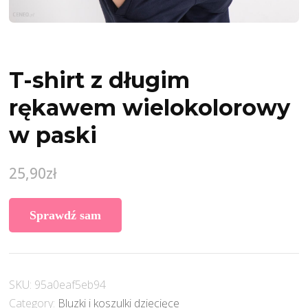
T-shirt z długim
rękawem wielokolorowy
w paski
25,90
zł
Sprawdź sam
SKU:
95a0eaf5eb94
Category:
Bluzki i koszulki dziecięce