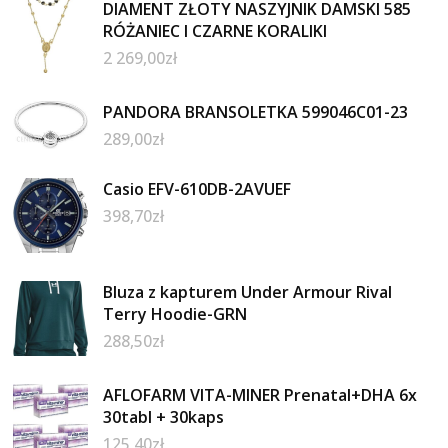
DIAMENT ZŁOTY NASZYJNIK DAMSKI 585
RÓŻANIEC I CZARNE KORALIKI
2 269,00
zł
PANDORA BRANSOLETKA 599046C01-23
289,00
zł
Casio EFV-610DB-2AVUEF
398,70
zł
Bluza z kapturem Under Armour Rival
Terry Hoodie-GRN
288,50
zł
AFLOFARM VITA-MINER Prenatal+DHA 6x
30tabl + 30kaps
125,40
zł