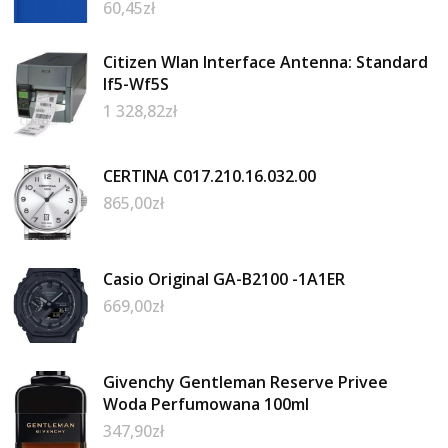
60,45
zł
Citizen Wlan Interface Antenna: Standard
If5-Wf5S
1 328,82
zł
CERTINA C017.210.16.032.00
865,00
zł
Casio Original GA-B2100 -1A1ER
669,00
zł
Givenchy Gentleman Reserve Privee
Woda Perfumowana 100ml
347,90
zł