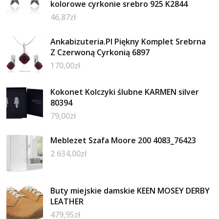
kolorowe cyrkonie srebro 925 K2844
46,87
zł
Ankabizuteria.Pl Piękny Komplet Srebrna
Z Czerwoną Cyrkonią 6897
170,00
zł
Kokonet Kolczyki ślubne KARMEN silver
80394
79,00
zł
Meblezet Szafa Moore 200 4083_76423
2 634,00
zł
Buty miejskie damskie KEEN MOSEY DERBY
LEATHER
479,95
zł