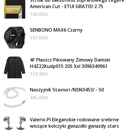
Stroik do saksofonu sopranowego Legere
American Cut - ETUI GRATIS! 2.75
160,00
zł
SENBONO MAX6 Czarny
187,00
zł
4F Płaszcz Pikowany Zimowy Damski
H4Z22Kudp015 20S Xxl 3096349961
319,99
zł
Naszyjnik Staviori /NSN3453/ - 50
445,00
zł
Valerio.Pl Eleganckie rodowane srebrne
wiszące kolczyki gwiazdki gwiazdy stars