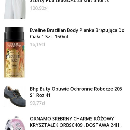
Szorty Pua teaGOAL 23 knit Shorts
100,90
zł
Eveline Brazilian Body Pianka Brązująca Do
Ciała 1 Szt. 150ml
16,19
zł
Bhp Buty Obuwie Ochronne Robocze 205
S1 Roz 41
99,77
zł
ORNAMO SREBRNY CHARMS RÓŻOWY
KRYSZTAŁEK ORBSC409 , DOSTAWA 24H ,