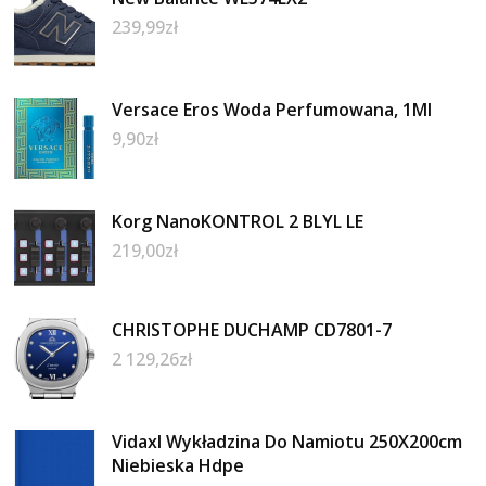
239,99
zł
Versace Eros Woda Perfumowana, 1Ml
9,90
zł
Korg NanoKONTROL 2 BLYL LE
219,00
zł
CHRISTOPHE DUCHAMP CD7801-7
2 129,26
zł
Vidaxl Wykładzina Do Namiotu 250X200cm
Niebieska Hdpe