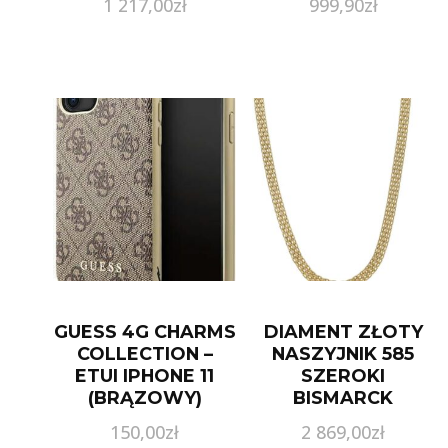
1 217,00
zł
999,90
zł
GUESS 4G CHARMS
DIAMENT ZŁOTY
COLLECTION –
NASZYJNIK 585
ETUI IPHONE 11
SZEROKI
(BRĄZOWY)
BISMARCK
(GUHCN61GF4GBR)
150,00
zł
2 869,00
zł