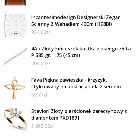
Incantesimodesign Designerski Zegar
Ścienny Z Wahadłem 40Cm (I198Bl)
934,00
zł
4Au Złoty łańcuszek kostka z białego złota
P 585 gr. 1.75 (45 cm)
704,00
zł
Fava Piękna zawieszka - krzyżyk,
stylizowany na postać anioła z sercem
59,77
zł
Staviori Złoty pierścionek zaręczynowy z
diamentem PXD1891
1 263,50
zł