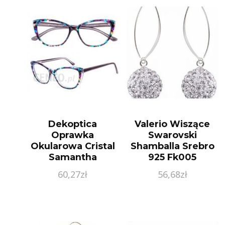
Dekoptica
Valerio Wiszące
Oprawka
Swarovski
Okularowa Cristal
Shamballa Srebro
Samantha
925 Fk005
60,27
zł
56,68
zł