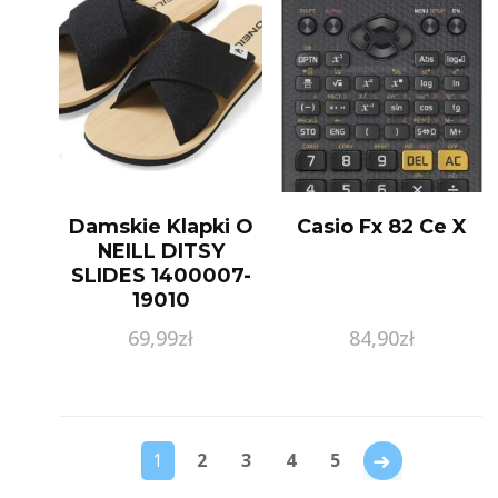
Damskie Klapki O
Casio Fx 82 Ce X
NEILL DITSY
SLIDES 1400007-
19010
69,99
zł
84,90
zł
→
1
2
3
4
5