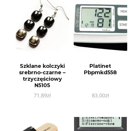
Szklane kolczyki
Platinet
srebrno-czarne –
Pbpmkd558
trzyczęściowy
N5105
71,89
zł
83,00
zł