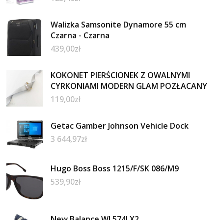
Walizka Samsonite Dynamore 55 cm
Czarna - Czarna
439,00
zł
KOKONET PIERŚCIONEK Z OWALNYMI
CYRKONIAMI MODERN GLAM POZŁACANY
119,00
zł
Getac Gamber Johnson Vehicle Dock
3 644,97
zł
Hugo Boss Boss 1215/F/SK 086/M9
539,90
zł
New Balance WL574LX2