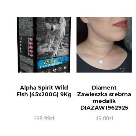
Alpha Spirit Wild
Diament
Fish (45x200G) 9Kg
Zawieszka srebrna
medalik
DIAZAW1962925
198,99
zł
49,00
zł