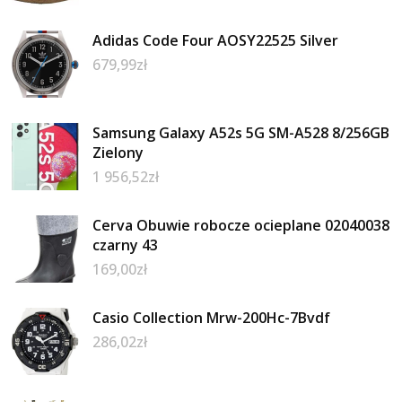
Adidas Code Four AOSY22525 Silver
679,99
zł
Samsung Galaxy A52s 5G SM-A528 8/256GB
Zielony
1 956,52
zł
Cerva Obuwie robocze ocieplane 02040038
czarny 43
169,00
zł
Casio Collection Mrw-200Hc-7Bvdf
286,02
zł