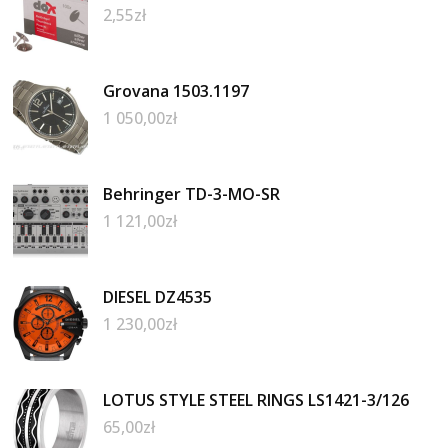
2,55
zł
Grovana 1503.1197
1 050,00
zł
Behringer TD-3-MO-SR
1 121,00
zł
DIESEL DZ4535
1 230,00
zł
LOTUS STYLE STEEL RINGS LS1421-3/126
65,00
zł