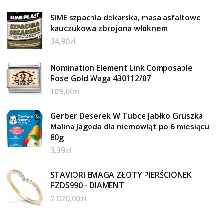
SIME szpachla dekarska, masa asfaltowo-
kauczukowa zbrojona włóknem
34,90
zł
Nomination Element Link Composable
Rose Gold Waga 430112/07
109,00
zł
Gerber Deserek W Tubce Jabłko Gruszka
Malina Jagoda dla niemowląt po 6 miesiącu
80g
3,39
zł
STAVIORI EMAGA ZŁOTY PIERŚCIONEK
PZD5990 - DIAMENT
2 020,00
zł