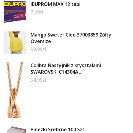
IBUPROM MAX 12 tabl.
7,99
zł
Mango Sweter Cleo 37003859 Żółty
Oversize
99,99
zł
Colibra Naszyjnik z kryształami
SWAROVSKI C14304AU
54,99
zł
Pinezki Srebrne 100 Szt.