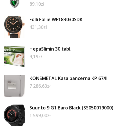
89,10
zł
Folli Follie WF18R030SDK
431,30
zł
HepaSlimin 30 tabl.
9,19
zł
KONSMETAL Kasa pancerna KP 67/II
7 286,63
zł
Suunto 9 G1 Baro Black (SS050019000)
1 599,00
zł