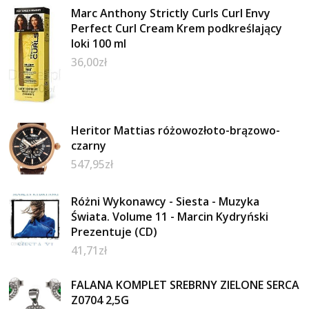
Marc Anthony Strictly Curls Curl Envy
Perfect Curl Cream Krem podkreślający
loki 100 ml
36,00
zł
Heritor Mattias różowozłoto-brązowo-
czarny
547,95
zł
Różni Wykonawcy - Siesta - Muzyka
Świata. Volume 11 - Marcin Kydryński
Prezentuje (CD)
41,71
zł
FALANA KOMPLET SREBRNY ZIELONE SERCA
Z0704 2,5G