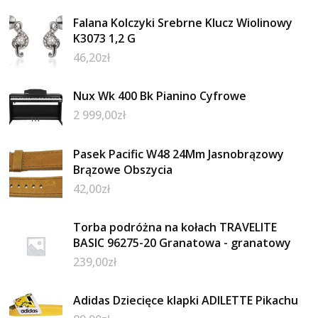
Falana Kolczyki Srebrne Klucz Wiolinowy
K3073 1,2 G
46,20
zł
Nux Wk 400 Bk Pianino Cyfrowe
2 999,00
zł
Pasek Pacific W48 24Mm Jasnobrązowy
Brązowe Obszycia
42,00
zł
Torba podróżna na kołach TRAVELITE
BASIC 96275-20 Granatowa - granatowy
239,00
zł
Adidas Dziecięce klapki ADILETTE Pikachu