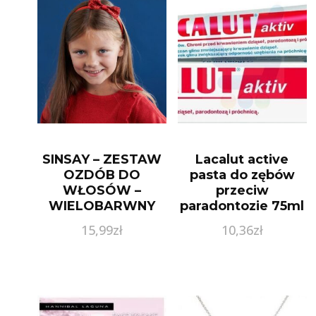
SINSAY – ZESTAW
Lacalut active
OZDÓB DO
pasta do zębów
WŁOSÓW –
przeciw
WIELOBARWNY
paradontozie 75ml
15,99
zł
10,36
zł