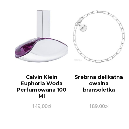
Calvin Klein
Srebrna delikatna
Euphoria Woda
owalna
Perfumowana 100
bransoletka
Ml
149,00
zł
189,00
zł