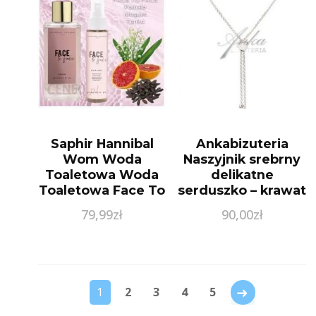
Saphir Hannibal
Ankabizuteria
Wom Woda
Naszyjnik srebrny
Toaletowa Woda
delikatne
Toaletowa Face To
serduszko – krawat
Face, Zestaw 100
79,99
zł
90,00
zł
Ml + Mgiełka Do
Włosów 75 Ml
→
1
2
3
4
5