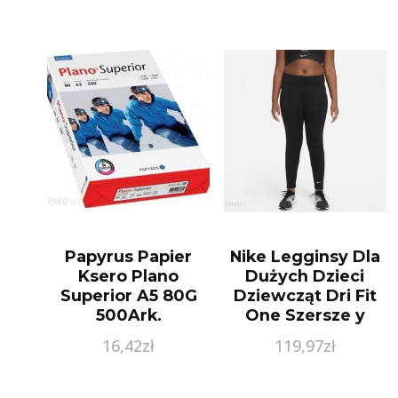
925 Z1456B_G
Papyrus Papier
Nike Legginsy Dla
Ksero Plano
Dużych Dzieci
Superior A5 80G
Dziewcząt Dri Fit
500Ark.
One Szersze y
Czerń
16,42
zł
119,97
zł