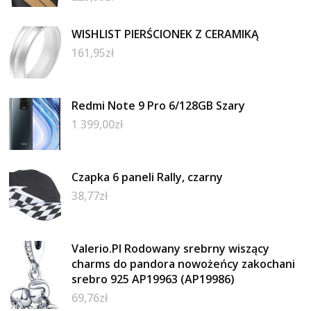
WISHLIST PIERŚCIONEK Z CERAMIKĄ
161,95
zł
Redmi Note 9 Pro 6/128GB Szary
1 399,00
zł
Czapka 6 paneli Rally, czarny
38,77
zł
Valerio.Pl Rodowany srebrny wiszący
charms do pandora nowożeńcy zakochani
srebro 925 AP19963 (AP19986)
69,76
zł