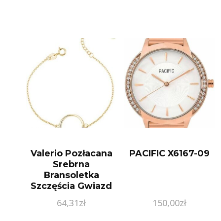
Valerio Pozłacana
PACIFIC X6167-09
Srebrna
Bransoletka
Szczęścia Gwiazd
Celebrytka Kółko
64,31
zł
150,00
zł
Circle Ring
Cyrkonie Srebro