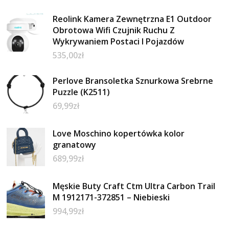
Reolink Kamera Zewnętrzna E1 Outdoor
Obrotowa Wifi Czujnik Ruchu Z
Wykrywaniem Postaci I Pojazdów
535,00
zł
Perlove Bransoletka Sznurkowa Srebrne
Puzzle (K2511)
69,99
zł
Love Moschino kopertówka kolor
granatowy
689,99
zł
Męskie Buty Craft Ctm Ultra Carbon Trail
M 1912171-372851 – Niebieski
994,99
zł