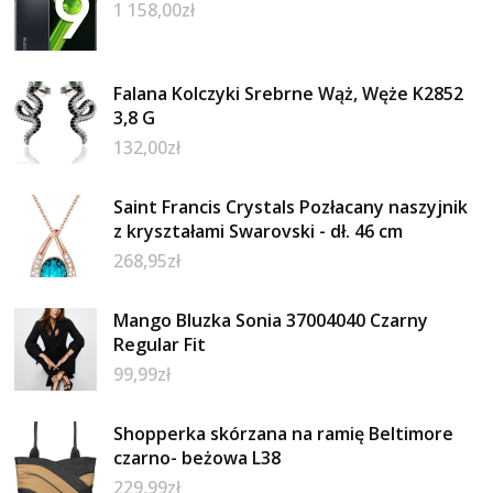
1 158,00
zł
Falana Kolczyki Srebrne Wąż, Węże K2852
3,8 G
132,00
zł
Saint Francis Crystals Pozłacany naszyjnik
z kryształami Swarovski - dł. 46 cm
268,95
zł
Mango Bluzka Sonia 37004040 Czarny
Regular Fit
99,99
zł
Shopperka skórzana na ramię Beltimore
czarno- beżowa L38
229,99
zł