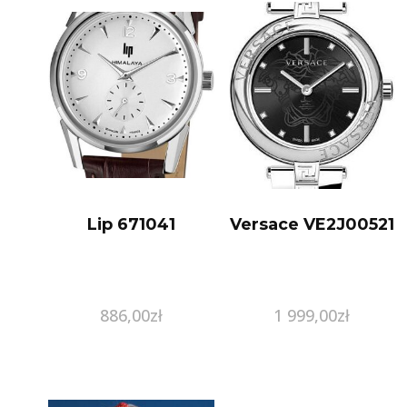
Lip 671041
Versace VE2J00521
886,00
zł
1 999,00
zł