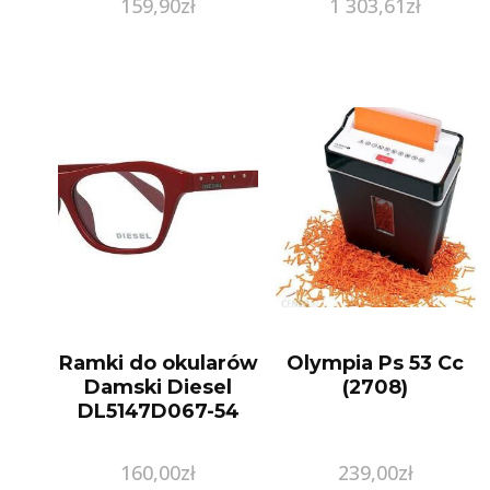
159,90
zł
1 303,61
zł
Ramki do okularów
Olympia Ps 53 Cc
Damski Diesel
(2708)
DL5147D067-54
160,00
zł
239,00
zł