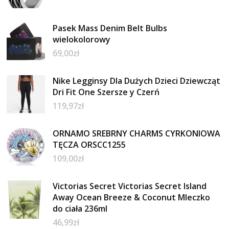
Pasek Mass Denim Belt Bulbs
wielokolorowy
69,00
zł
Nike Legginsy Dla Dużych Dzieci Dziewcząt
Dri Fit One Szersze y Czerń
119,97
zł
ORNAMO SREBRNY CHARMS CYRKONIOWA
TĘCZA ORSCC1255
109,00
zł
Victorias Secret Victorias Secret Island
Away Ocean Breeze & Coconut Mleczko
do ciała 236ml
46,99
zł