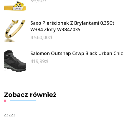
89,90
zł
Saxo Pierścionek Z Brylantami 0,35Ct
W384 Złoty W384Z035
4 560,00
zł
Salomon Outsnap Cswp Black Urban Chic
419,99
zł
Zobacz również
zzzzz