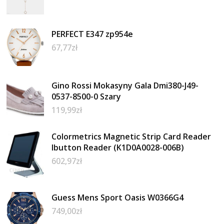
PERFECT E347 zp954e
67,77
zł
Gino Rossi Mokasyny Gala Dmi380-J49-
0537-8500-0 Szary
119,99
zł
Colormetrics Magnetic Strip Card Reader
Ibutton Reader (K1D0A0028-006B)
602,97
zł
Guess Mens Sport Oasis W0366G4
749,00
zł