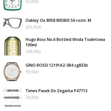
55,00
zł
Oakley Ox 8058 805803 56 rozm. M
333,92
zł
Hugo Boss No.6 Bottled Woda Toaletowa
100ml
169,00
zł
GINO ROSSI 12191A2-3B4 zg833b
99,00
zł
Timex Pasek Do Zegarka P47713
34,00
zł