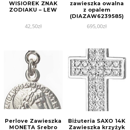
WISIOREK ZNAK
zawieszka owalna
ZODIAKU – LEW
z opalem
(DIAZAW6239585)
42,50
zł
695,00
zł
Perlove Zawieszka
Biżuteria SAXO 14K
MONETA Srebro
Zawieszka krzyżyk