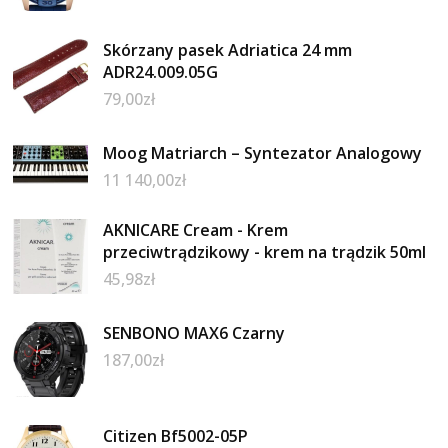
Skórzany pasek Adriatica 24 mm
ADR24.009.05G
79,00
zł
Moog Matriarch – Syntezator Analogowy
11 140,00
zł
AKNICARE Cream - Krem
przeciwtrądzikowy - krem na trądzik 50ml
45,98
zł
SENBONO MAX6 Czarny
187,00
zł
Citizen Bf5002-05P