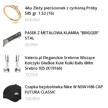
4Au Złoty pierścionek z cyrkonią Próby
585 gr. 1.52 (16)
634,00
zł
PASEK Z METALOWĄ KLAMRĄ "BRIGGER"
STAL
25,99
zł
Valerio.pl Eleganckie Srebrne Wiszące
Kolczyki Gładkie Kule Kulki Balls 6Mm
Srebro 925 (K19166)
73,03
zł
Czapka bejsbolówka Nike W NSW H86 CAP
FUTURA CLASSIC
120,80
zł