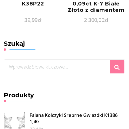
K38P22
0,09ct K-7 Białe
Złoto z diamentem
39,99
zł
2 300,00
zł
Szukaj
Szukasz
czegoś?
Produkty
Falana Kolczyki Srebrne Gwiazdki K1386
1,4G