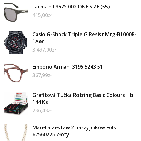
Lacoste L967S 002 ONE SIZE (55)
415,00
zł
Casio G-Shock Triple G Resist Mtg-B1000B-
1Aer
3 497,00
zł
Emporio Armani 3195 5243 51
367,99
zł
Grafitová Tužka Rotring Basic Colours Hb
144 Ks
236,43
zł
Marella Zestaw 2 naszyjników Folk
67560225 Złoty