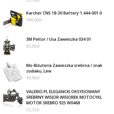
23,10
zł
Karcher CNS 18-30 Battery 1.444-001.0
996,00
zł
3M Peltor / Usa Zawieszka 034 01
83,00
zł
Mo-Biżuteria Zawieszka srebrna / znak
zodiaku, Lew
49,90
zł
VALERIO.PL ELEGANCKI OKSYDOWANY
SREBRNY WISIOR WISIOREK MOTOCYKL
MOTOR SREBRO 925 W0468
52,32
zł