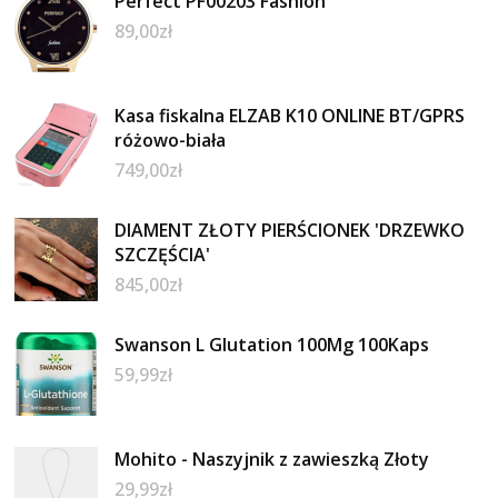
Perfect PF00203 Fashion
89,00
zł
Kasa fiskalna ELZAB K10 ONLINE BT/GPRS
różowo-biała
749,00
zł
DIAMENT ZŁOTY PIERŚCIONEK 'DRZEWKO
SZCZĘŚCIA'
845,00
zł
Swanson L Glutation 100Mg 100Kaps
59,99
zł
Mohito - Naszyjnik z zawieszką Złoty
29,99
zł