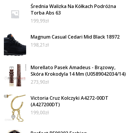
Średnia Walizka Na Kółkach Podróżna
Torba Abs 63
199,99
zł
Magnum Casual Cedari Mid Black 18972
198,21
zł
Morellato Pasek Amadeus - Brązowy,
Skóra Krokodyla 14 Mm (U0589042034/14)
273,90
zł
Victoria Cruz Kolczyki A4272-00DT
(A427200DT)
199,00
zł