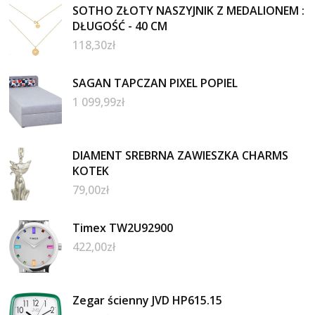
SOTHO ZŁOTY NASZYJNIK Z MEDALIONEM :
DŁUGOŚĆ - 40 CM
118,30
zł
SAGAN TAPCZAN PIXEL POPIEL
1 099,99
zł
DIAMENT SREBRNA ZAWIESZKA CHARMS
KOTEK
79,00
zł
Timex TW2U92900
422,00
zł
Zegar ścienny JVD HP615.15