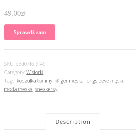
49,00
zł
Sprawdź sam
SKU:
e6d07f6f9f49
Category:
Wisiorki
Tags:
koszulka tommy hilfiger męska
,
longsleeve męski
,
moda meska
,
sneakersy
Description