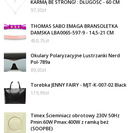
KARMĄ BE STRONG! : DŁUGOŚĆ - 60 CM
97,30
zł
THOMAS SABO EMAGA BRANSOLETKA
DAMSKA LBA0065-597-9 - 14,5-21 CM
450,75
zł
Okulary Polaryzacyjne Lustrzanki Nerd
Pol-789a
89,00
zł
Torebka JENNY FAIRY - MJT-K-007-02 Black
119,99
zł
Timex Ściemniacz obrotowy 230V 50Hz
Pmin:60W Pmax:400W z ramką beż
(SOOPBE)