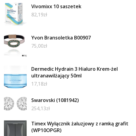
Vivomixx 10 saszetek
82,19
zł
Yvon Bransoletka B00907
75,00
zł
Dermedic Hydrain 3 Hialuro Krem-żel
ultranawilżający 50ml
17,18
zł
Swarovski (1081942)
254,13
zł
Timex Wyłącznik żaluzjowy z ramką grafit
(WP10OPGR)