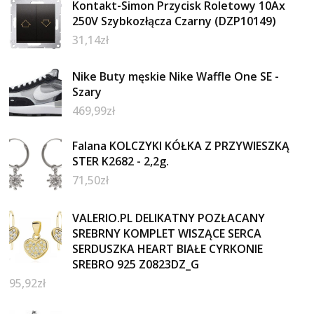
Kontakt-Simon Przycisk Roletowy 10Ax
250V Szybkozłącza Czarny (DZP10149)
31,14
zł
Nike Buty męskie Nike Waffle One SE -
Szary
469,99
zł
Falana KOLCZYKI KÓŁKA Z PRZYWIESZKĄ
STER K2682 - 2,2g.
71,50
zł
VALERIO.PL DELIKATNY POZŁACANY
SREBRNY KOMPLET WISZĄCE SERCA
SERDUSZKA HEART BIAŁE CYRKONIE
SREBRO 925 Z0823DZ_G
95,92
zł