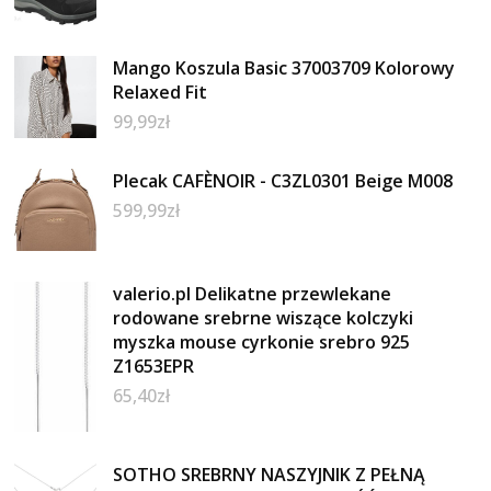
Mango Koszula Basic 37003709 Kolorowy
Relaxed Fit
99,99
zł
Plecak CAFÈNOIR - C3ZL0301 Beige M008
599,99
zł
valerio.pl Delikatne przewlekane
rodowane srebrne wiszące kolczyki
myszka mouse cyrkonie srebro 925
Z1653EPR
65,40
zł
SOTHO SREBRNY NASZYJNIK Z PEŁNĄ