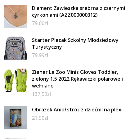
Diament Zawieszka srebrna z czarnymi
cyrkoniami (AZZ000000312)
79,00
zł
Starter Plecak Szkolny Młodzieżowy
Turystyczny
79,99
zł
Ziener Le Zoo Minis Gloves Toddler,
zielony 1,5 2022 Rękawiczki polarowe i
wełniane
137,99
zł
Obrazek Anioł stróż z dziećmi na plexi
21,50
zł