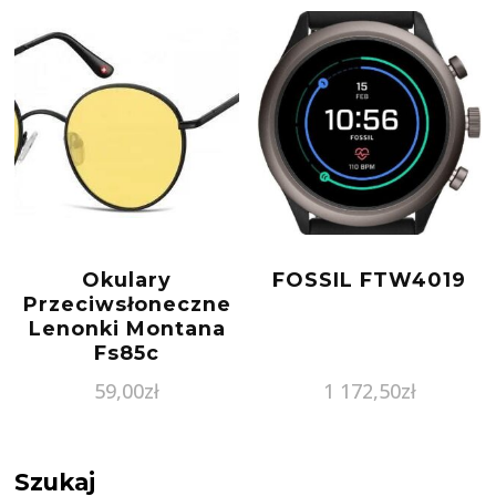
Okulary
FOSSIL FTW4019
Przeciwsłoneczne
Lenonki Montana
Fs85c
59,00
zł
1 172,50
zł
Szukaj