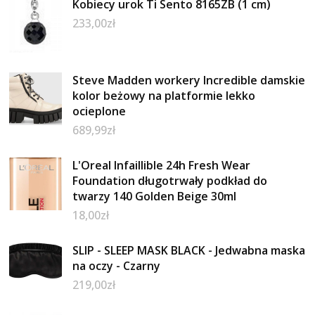
Kobiecy urok Ti Sento 8165ZB (1 cm)
233,00
zł
Steve Madden workery Incredible damskie
kolor beżowy na platformie lekko
ocieplone
689,99
zł
L'Oreal Infaillible 24h Fresh Wear
Foundation długotrwały podkład do
twarzy 140 Golden Beige 30ml
18,00
zł
SLIP - SLEEP MASK BLACK - Jedwabna maska
na oczy - Czarny
219,00
zł