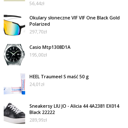
56,44
zł
Okulary słoneczne VIF VIF One Black Gold
Polarized
297,70
zł
Casio Mtp1308D1A
195,00
zł
HEEL Traumeel S maść 50 g
24,01
zł
Sneakersy LIU JO - Alicia 44 4A2381 EX014
Black 22222
289,99
zł