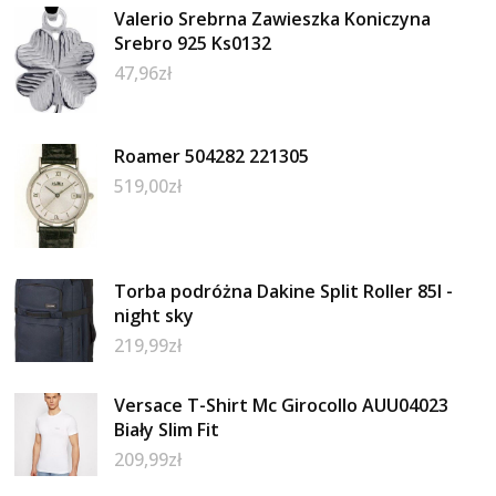
Valerio Srebrna Zawieszka Koniczyna
Srebro 925 Ks0132
47,96
zł
Roamer 504282 221305
519,00
zł
Torba podróżna Dakine Split Roller 85l -
night sky
219,99
zł
Versace T-Shirt Mc Girocollo AUU04023
Biały Slim Fit
209,99
zł