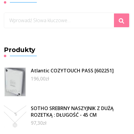
Szukasz
czegoś?
Produkty
Atlantic COZYTOUCH PASS [602251]
196,00
zł
SOTHO SREBRNY NASZYJNIK Z DUŻĄ
ROZETKĄ : DŁUGOŚĆ - 45 CM
97,30
zł