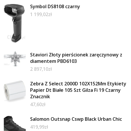
Symbol DS8108 czarny
1 199,02
zł
Staviori Złoty pierścionek zaręczynowy z
diamentem PBD6103
2 897,10
zł
Zebra Z Select 2000D 102X152Mm Etykiety
Papier Dt Białe 105 Szt Gilza Fi 19 Czarny
Znacznik
47,60
zł
Salomon Outsnap Cswp Black Urban Chic
419,99
zł