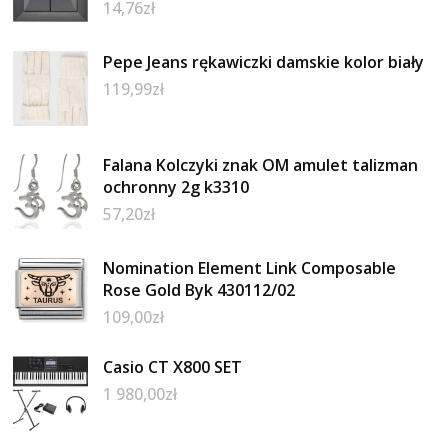
14,76
zł
Pepe Jeans rękawiczki damskie kolor biały
119,99
zł
Falana Kolczyki znak OM amulet talizman
ochronny 2g k3310
57,20
zł
Nomination Element Link Composable
Rose Gold Byk 430112/02
109,00
zł
Casio CT X800 SET
1 980,00
zł