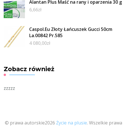
Alantan Plus Maść na rany i oparzenia 30 g
6,66
zł
Caspol.Eu Złoty Łańcuszek Gucci 50cm
La.00842 Pr.585
4 080,00
zł
Zobacz również
zzzzz
© prawa autorskie2026
Życie na plusie
. Wszelkie prawa