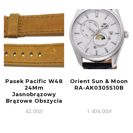
Pasek Pacific W48
Orient Sun & Moon
24Mm
RA-AK0305S10B
Jasnobrązowy
Brązowe Obszycia
42,00
zł
1 404,00
zł