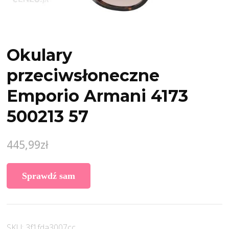
Okulary
przeciwsłoneczne
Emporio Armani 4173
500213 57
445,99
zł
Sprawdź sam
SKU:
3f1fda3007cc