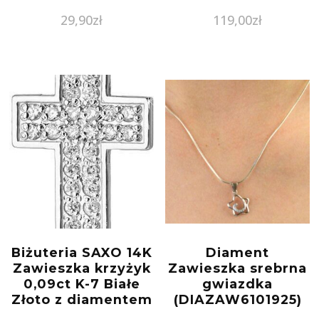
29,90
zł
119,00
zł
Biżuteria SAXO 14K
Diament
Zawieszka krzyżyk
Zawieszka srebrna
0,09ct K-7 Białe
gwiazdka
Złoto z diamentem
(DIAZAW6101925)