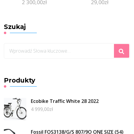
2 300,00
zł
29,00
zł
Szukaj
Szukasz
czegoś?
Produkty
Ecobike Traffic White 28 2022
4 999,00
zł
Fossil FOS3138/G/S 807/9O ONE SIZE (54)