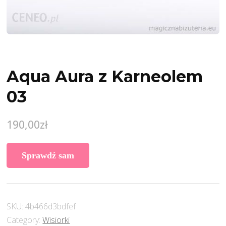
Aqua Aura z Karneolem
03
190,00
zł
Sprawdź sam
SKU:
4b466d3bdfef
Category:
Wisiorki