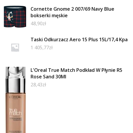
Cornette Gnome 2 007/69 Navy Blue
bokserki męskie
48,90
zł
Taski Odkurzacz Aero 15 Plus 15L/17,4 Kpa
1 405,77
zł
L'Oreal True Match Podkład W Płynie R5
Rose Sand 30Ml
28,43
zł