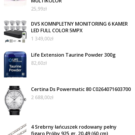
MULTIKOLOR
25,99
zł
DVS KOMNPLETNY MONITORING 6 KAMER
LED FULL COLOR 5MPX
1 349,00
zł
Life Extension Taurine Powder 300g
82,60
zł
Certina Ds Powermatic 80 C0264071603700
2 688,00
zł
4 Srebrny łańcuszek rodowany pełny
figaro Próby 925 gr. 20.49 (60 cm)