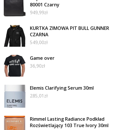
80001 Czarny
949,99
zł
KURTKA ZIMOWA PIT BULL GUNNER
CZARNA
549,00
zł
Game over
36,90
zł
Elemis Clarifying Serum 30ml
285,01
zł
Rimmel Lasting Radiance Podkład
Rozświetlający 103 True Ivory 30ml