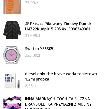
23,00
zł
4F Płaszcz Pikowany Zimowy Damski
H4Z22Kudp015 20S Xxl 3096349961
319,99
zł
Swatch YSS305
325,00
zł
diesel only the brave woda toaletowa
1,2ml próbka
8,98
zł
INNA MARKA;CHICOCHICA ŚLICZNA
BRANSOLETKA PRZYJAŹNI Z MULINY