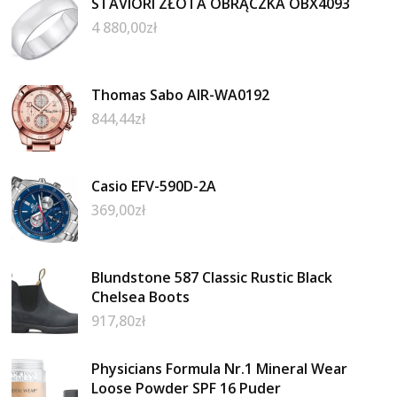
STAVIORI ZŁOTA OBRĄCZKA OBX4093
4 880,00
zł
Thomas Sabo AIR-WA0192
844,44
zł
Casio EFV-590D-2A
369,00
zł
Blundstone 587 Classic Rustic Black
Chelsea Boots
917,80
zł
Physicians Formula Nr.1 Mineral Wear
Loose Powder SPF 16 Puder