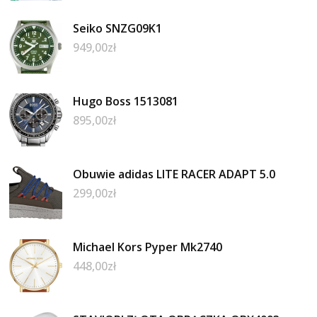
Seiko SNZG09K1
949,00
zł
Hugo Boss 1513081
895,00
zł
Obuwie adidas LITE RACER ADAPT 5.0
299,00
zł
Michael Kors Pyper Mk2740
448,00
zł