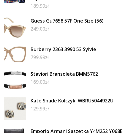
189,99
zł
Guess Gu7658 57F One Size (56)
249,00
zł
Burberry 2363 3990 53 Sylvie
799,99
zł
Staviori Bransoleta BMM5762
169,00
zł
Kate Spade Kolczyki WBRU5044922U
129,99
zł
Emporio Armani Saszetka Y4M252 Y068E