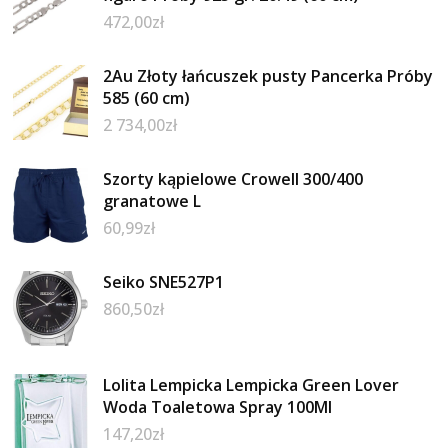
472,00
zł
2Au Złoty łańcuszek pusty Pancerka Próby
585 (60 cm)
2 734,00
zł
Szorty kąpielowe Crowell 300/400
granatowe L
60,99
zł
Seiko SNE527P1
860,50
zł
Lolita Lempicka Lempicka Green Lover
Woda Toaletowa Spray 100Ml
147,20
zł