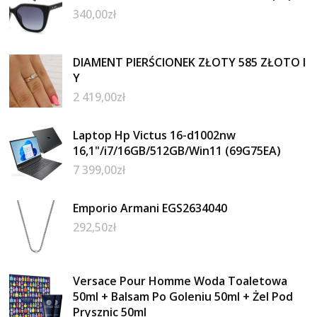
340,00
zł
DIAMENT PIERŚCIONEK ZŁOTY 585 ZŁOTO I
Y
2 419,00
zł
Laptop Hp Victus 16-d1002nw
16,1"/i7/16GB/512GB/Win11 (69G75EA)
7 399,00
zł
Emporio Armani EGS2634040
292,50
zł
Versace Pour Homme Woda Toaletowa
50ml + Balsam Po Goleniu 50ml + Żel Pod
Prysznic 50ml