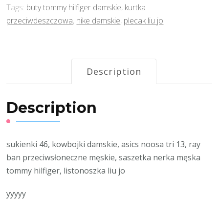
Tags:
buty tommy hilfiger damskie
,
kurtka
przeciwdeszczowa
,
nike damskie
,
plecak liu jo
Description
Description
sukienki 46, kowbojki damskie, asics noosa tri 13, ray
ban przeciwsłoneczne męskie, saszetka nerka męska
tommy hilfiger, listonoszka liu jo
yyyyy