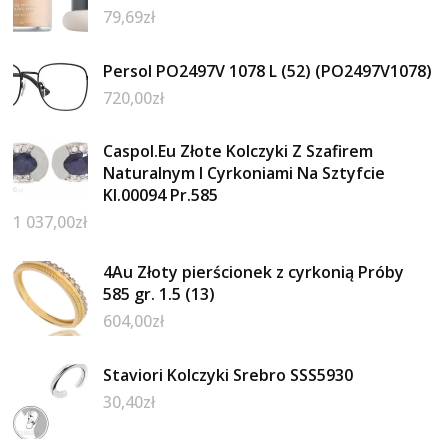
79,69
zł
Persol PO2497V 1078 L (52) (PO2497V1078)
720,00
zł
Caspol.Eu Złote Kolczyki Z Szafirem
Naturalnym I Cyrkoniami Na Sztyfcie
Kl.00094 Pr.585
1 037,00
zł
4Au Złoty pierścionek z cyrkonią Próby
585 gr. 1.5 (13)
604,00
zł
Staviori Kolczyki Srebro SSS5930
30,40
zł