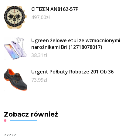
CITIZEN AN8162-57P
497,00
zł
Ugreen żelowe etui ze wzmocnionymi
narożnikami Bri (12718078017)
38,31
zł
Urgent Półbuty Robocze 201 Ob 36
73,99
zł
Zobacz również
zzzzz