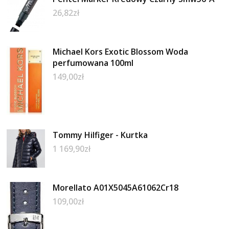
26,82
zł
Michael Kors Exotic Blossom Woda
perfumowana 100ml
149,00
zł
Tommy Hilfiger - Kurtka
1 169,90
zł
Morellato A01X5045A61062Cr18
109,00
zł