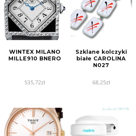
WINTEX MILANO
Szklane kolczyki
MILLE910 BNERO
białe CAROLINA
N027
535,72
zł
68,25
zł