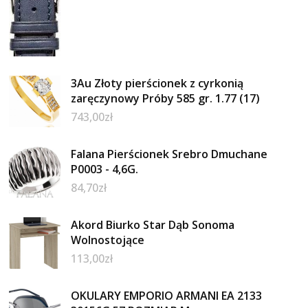
3Au Złoty pierścionek z cyrkonią
zaręczynowy Próby 585 gr. 1.77 (17)
743,00
zł
Falana Pierścionek Srebro Dmuchane
P0003 - 4,6G.
84,70
zł
Akord Biurko Star Dąb Sonoma
Wolnostojące
113,00
zł
OKULARY EMPORIO ARMANI EA 2133