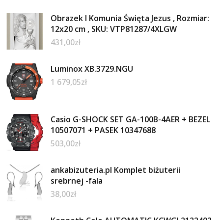
Obrazek I Komunia Święta Jezus , Rozmiar:
12x20 cm , SKU: VTP81287/4XLGW
431,00
zł
Luminox XB.3729.NGU
1 679,05
zł
Casio G-SHOCK SET GA-100B-4AER + BEZEL
10507071 + PASEK 10347688
503,00
zł
ankabizuteria.pl Komplet biżuterii
srebrnej -fala
38,00
zł