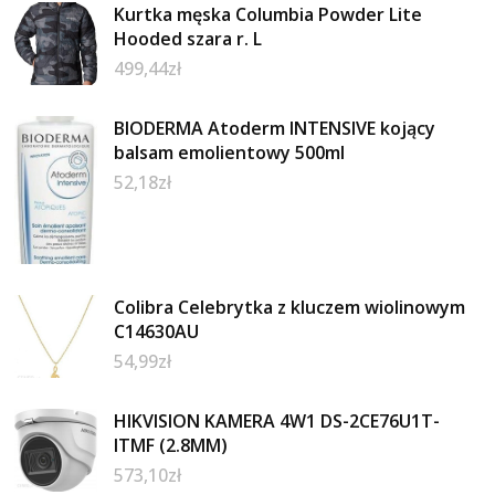
Kurtka męska Columbia Powder Lite
Hooded szara r. L
499,44
zł
BIODERMA Atoderm INTENSIVE kojący
balsam emolientowy 500ml
52,18
zł
Colibra Celebrytka z kluczem wiolinowym
C14630AU
54,99
zł
HIKVISION KAMERA 4W1 DS-2CE76U1T-
ITMF (2.8MM)
573,10
zł