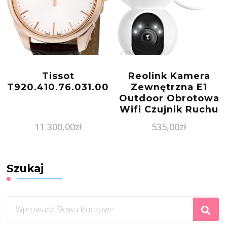
Tissot
Reolink Kamera
T920.410.76.031.00
Zewnętrzna E1
Outdoor Obrotowa
Wifi Czujnik Ruchu
Z Wykrywaniem
11 300,00
zł
535,00
zł
Postaci I Pojazdów
Szukaj
Szukasz
czegoś?