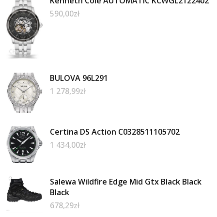
Kenneth Cole AUTOMATIC KCWGL2122402
590,00
zł
BULOVA 96L291
1 278,99
zł
Certina DS Action C0328511105702
1 434,00
zł
Salewa Wildfire Edge Mid Gtx Black Black
Black
678,29
zł