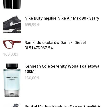
Nike Buty męskie Nike Air Max 90 - Szary
699,99
zł
Ramki do okularów Damski Diesel
DL5147D067-54
160,00
zł
Kenneth Cole Serenity Woda Toaletowa
100Ml
150,00
zł
Pentel Marker Kredowy Czarny Smw56-A