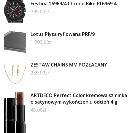
Festina 16969/4 Chrono Bike F16969 4
799,00
zł
Lotus Płyta ryflowana PRF/9
1 203,00
zł
ZESTAW CHAINS MM POZŁACANY
239,00
zł
ARTDECO Perfect Color kremowa szminka
o satynowym wykończeniu odcień 4 g
43,00
zł