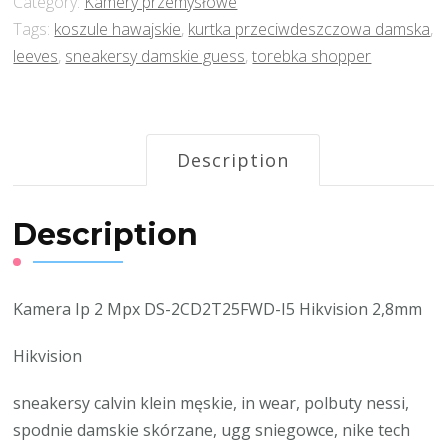
Category:
Kamery przemysłowe
Tags:
koszule hawajskie
,
kurtka przeciwdeszczowa damska
,
leeves
,
sneakersy damskie guess
,
torebka shopper
Description
Description
Kamera Ip 2 Mpx DS-2CD2T25FWD-I5 Hikvision 2,8mm
Hikvision
sneakersy calvin klein męskie, in wear, polbuty nessi,
spodnie damskie skórzane, ugg sniegowce, nike tech