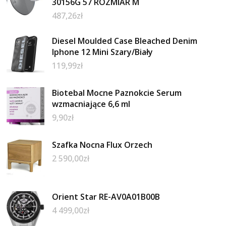
30156G 57 ROZMIAR M
487,26
zł
Diesel Moulded Case Bleached Denim
Iphone 12 Mini Szary/Biały
119,99
zł
Biotebal Mocne Paznokcie Serum
wzmacniające 6,6 ml
9,90
zł
Szafka Nocna Flux Orzech
2 590,00
zł
Orient Star RE-AV0A01B00B
4 499,00
zł