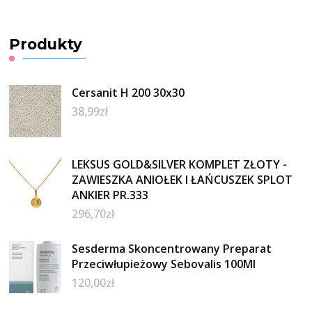
Produkty
Cersanit H 200 30x30
38,99
zł
LEKSUS GOLD&SILVER KOMPLET ZŁOTY -
ZAWIESZKA ANIOŁEK I ŁAŃCUSZEK SPLOT
ANKIER PR.333
296,70
zł
Sesderma Skoncentrowany Preparat
Przeciwłupieżowy Sebovalis 100Ml
120,00
zł