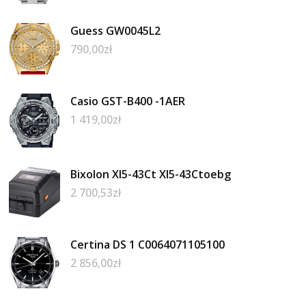
Guess GW0045L2
790,00
zł
Casio GST-B400 -1AER
1 419,00
zł
Bixolon Xl5-43Ct Xl5-43Ctoebg
2 700,53
zł
Certina DS 1 C0064071105100
2 856,00
zł