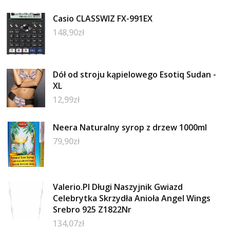
Casio CLASSWIZ FX-991EX
148,90
zł
Dół od stroju kąpielowego Esotiq Sudan -
XL
12,99
zł
Neera Naturalny syrop z drzew 1000ml
79,90
zł
Valerio.Pl Długi Naszyjnik Gwiazd
Celebrytka Skrzydła Anioła Angel Wings
Srebro 925 Z1822Nr
134,07
zł