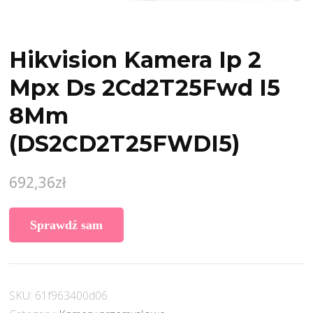
Hikvision Kamera Ip 2
Mpx Ds 2Cd2T25Fwd I5
8Mm
(DS2CD2T25FWDI5)
692,36
zł
Sprawdź sam
SKU:
61f963400d06