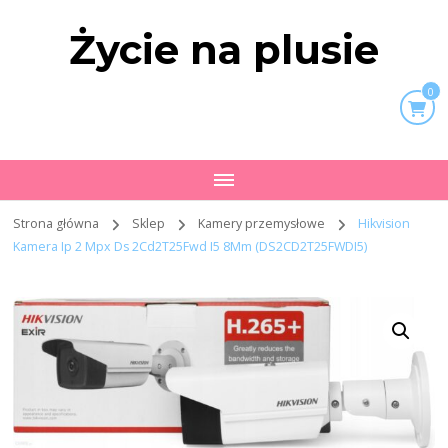
Życie na plusie
0
Strona główna
Sklep
Kamery przemysłowe
Hikvision
Kamera Ip 2 Mpx Ds 2Cd2T25Fwd I5 8Mm (DS2CD2T25FWDI5)