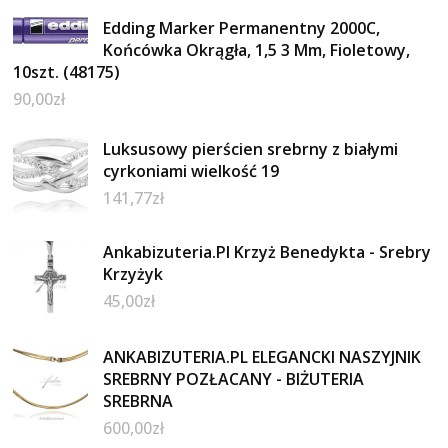
Edding Marker Permanentny 2000C,
Końcówka Okrągła, 1,5 3 Mm, Fioletowy,
10szt. (48175)
90,00
zł
Luksusowy pierścien srebrny z białymi
cyrkoniami wielkość 19
141,77
zł
Ankabizuteria.Pl Krzyż Benedykta - Srebry
Krzyżyk
45,00
zł
ANKABIZUTERIA.PL ELEGANCKI NASZYJNIK
SREBRNY POZŁACANY - BIŻUTERIA
SREBRNA
600,00
zł