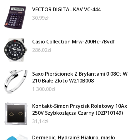
VECTOR DIGITAL KAV VC-444
30,99
zł
Casio Collection Mrw-200Hc-7Bvdf
286,02
zł
Saxo Pierścionek Z Brylantami 0 08Ct W
210 Białe Złoto W210B008
1 300,00
zł
Kontakt-Simon Przycisk Roletowy 10Ax
250V Szybkozłącza Czarny (DZP10149)
31,14
zł
Dermedic, Hydrain3 Hialuro, masło