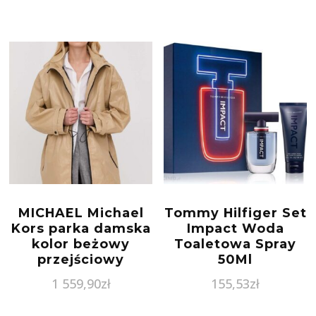
MICHAEL Michael
Tommy Hilfiger Set
Kors parka damska
Impact Woda
kolor beżowy
Toaletowa Spray
przejściowy
50Ml
1 559,90
zł
155,53
zł