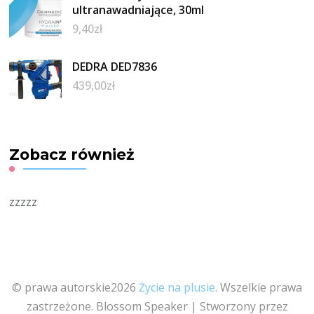
ultranawadniające, 30ml
9,40
zł
DEDRA DED7836
439,00
zł
Zobacz również
zzzzz
© prawa autorskie2026
Życie na plusie
. Wszelkie prawa
zastrzeżone.
Blossom Speaker | Stworzony przez