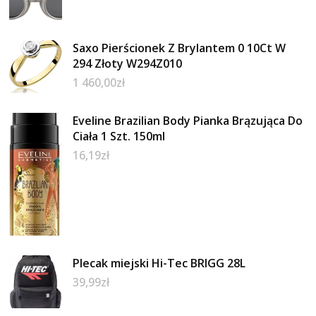
Saxo Pierścionek Z Brylantem 0 10Ct W
294 Złoty W294Z010
1 460,00
zł
Eveline Brazilian Body Pianka Brązująca Do
Ciała 1 Szt. 150ml
16,19
zł
Plecak miejski Hi-Tec BRIGG 28L
39,99
zł