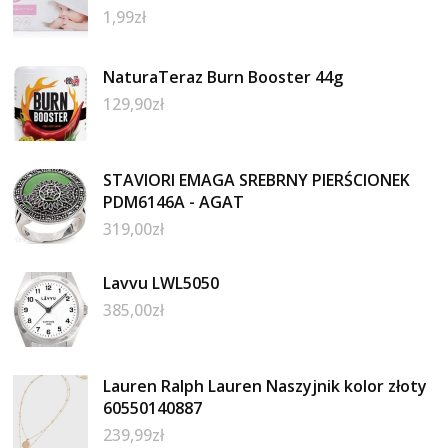
1,99
zł
NaturaTeraz Burn Booster 44g
129,90
zł
STAVIORI EMAGA SREBRNY PIERŚCIONEK
PDM6146A - AGAT
319,00
zł
Lavvu LWL5050
385,00
zł
Lauren Ralph Lauren Naszyjnik kolor złoty
60550140887
239,99
zł