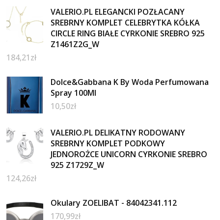
VALERIO.PL ELEGANCKI POZŁACANY
SREBRNY KOMPLET CELEBRYTKA KÓŁKA
CIRCLE RING BIAŁE CYRKONIE SREBRO 925
Z1461Z2G_W
184,21
zł
Dolce&Gabbana K By Woda Perfumowana
Spray 100Ml
10,50
zł
VALERIO.PL DELIKATNY RODOWANY
SREBRNY KOMPLET PODKOWY
JEDNOROŻCE UNICORN CYRKONIE SREBRO
925 Z1729Z_W
124,26
zł
Okulary ZOELIBAT - 84042341.112
170,99
zł