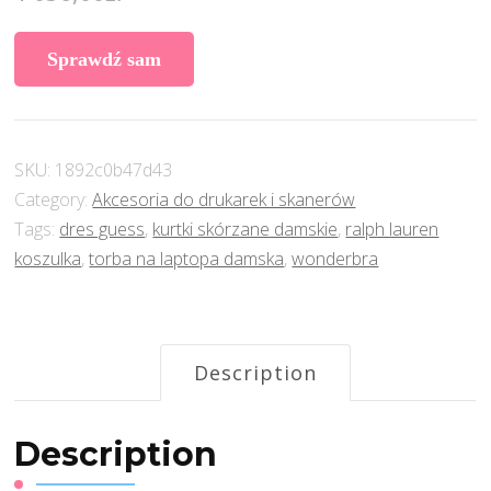
Sprawdź sam
SKU:
1892c0b47d43
Category:
Akcesoria do drukarek i skanerów
Tags:
dres guess
,
kurtki skórzane damskie
,
ralph lauren
koszulka
,
torba na laptopa damska
,
wonderbra
Description
Description