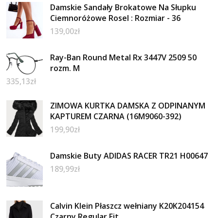
Damskie Sandały Brokatowe Na Słupku
Ciemnoróżowe Rosel : Rozmiar - 36
139,00
zł
Ray-Ban Round Metal Rx 3447V 2509 50
rozm. M
335,13
zł
ZIMOWA KURTKA DAMSKA Z ODPINANYM
KAPTUREM CZARNA (16M9060-392)
199,90
zł
Damskie Buty ADIDAS RACER TR21 H00647
189,99
zł
Calvin Klein Płaszcz wełniany K20K204154
Czarny Regular Fit