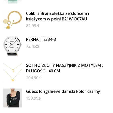
Colibra Bransoletka ze słońcem i
księżycem w pełni B21WIO07AU
82,99
zł
PERFECT E334-3
72,45
zł
SOTHO ZŁOTY NASZYJNIK Z MOTYLEM :
DŁUGOŚĆ - 40 CM
104,30
zł
Guess longsleeve damski kolor czarny
159,99
zł