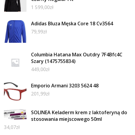
1 599,00
zł
Adidas Bluza Męska Core 18 Cv3564
79,99
zł
Columbia Hatana Max Outdry 7F4Bfc4C
Szary (1475755834)
449,00
zł
Emporio Armani 3203 5624 48
201,99
zł
SOLINEA Keladerm krem z laktoferyną do
stosowania miejscowego 50ml
34,07
zł