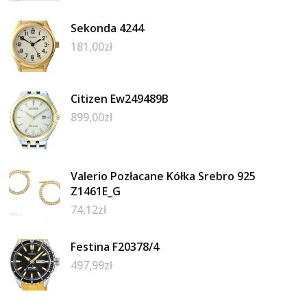
Sekonda 4244
181,00
zł
Citizen Ew249489B
899,00
zł
Valerio Pozłacane Kółka Srebro 925
Z1461E_G
74,12
zł
Festina F20378/4
497,99
zł