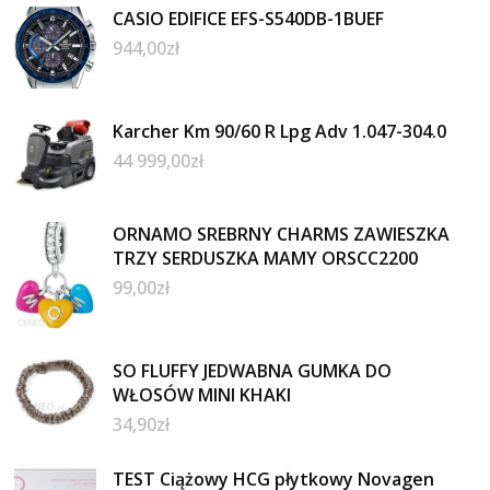
CASIO EDIFICE EFS-S540DB-1BUEF
944,00
zł
Karcher Km 90/60 R Lpg Adv 1.047-304.0
44 999,00
zł
ORNAMO SREBRNY CHARMS ZAWIESZKA
TRZY SERDUSZKA MAMY ORSCC2200
99,00
zł
SO FLUFFY JEDWABNA GUMKA DO
WŁOSÓW MINI KHAKI
34,90
zł
TEST Ciążowy HCG płytkowy Novagen