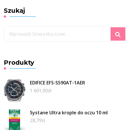
Szukaj
Szukasz
czegoś?
Produkty
EDIFICE EFS-S590AT-1AER
1 601,00
zł
Systane Ultra krople do oczu 10 ml
28,79
zł