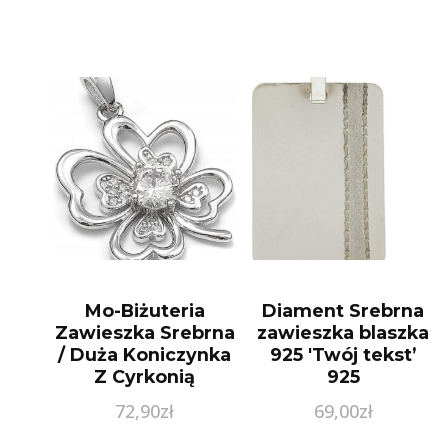
Mo-Biżuteria
Diament Srebrna
Zawieszka Srebrna
zawieszka blaszka
/ Duża Koniczynka
925 'Twój tekst’
Z Cyrkonią
925
72,90
zł
69,00
zł