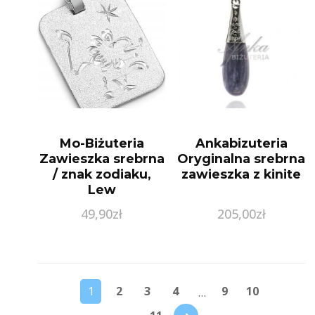
Mo-Biżuteria
Ankabizuteria
Zawieszka srebrna
Oryginalna srebrna
/ znak zodiaku,
zawieszka z kinite
Lew
49,90
zł
205,00
zł
1
2
3
4
9
10
…