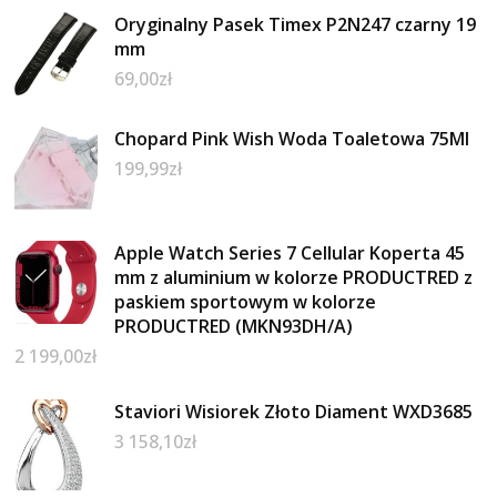
Oryginalny Pasek Timex P2N247 czarny 19
mm
69,00
zł
Chopard Pink Wish Woda Toaletowa 75Ml
199,99
zł
Apple Watch Series 7 Cellular Koperta 45
mm z aluminium w kolorze PRODUCTRED z
paskiem sportowym w kolorze
PRODUCTRED (MKN93DH/A)
2 199,00
zł
Staviori Wisiorek Złoto Diament WXD3685
3 158,10
zł