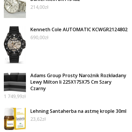
214,00
zł
Kenneth Cole AUTOMATIC KCWGR2124802
690,00
zł
Adams Group Prosty Narożnik Rozkładany
Lewy Milton Ii 225X175X75 Cm Szary
Czarny
1 749,99
zł
Lehning Santaherba na astmę krople 30ml
23,62
zł