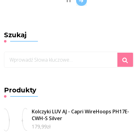
→
11
Szukaj
Szukasz
czegoś?
Produkty
Kolczyki LUV AJ - Capri WireHoops PH17E-
CWH-S Silver
179,99
zł