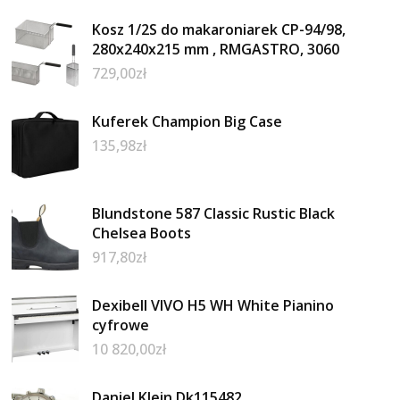
Kosz 1/2S do makaroniarek CP-94/98,
280x240x215 mm , RMGASTRO, 3060
729,00
zł
Kuferek Champion Big Case
135,98
zł
Blundstone 587 Classic Rustic Black
Chelsea Boots
917,80
zł
Dexibell VIVO H5 WH White Pianino
cyfrowe
10 820,00
zł
Daniel Klein Dk115482