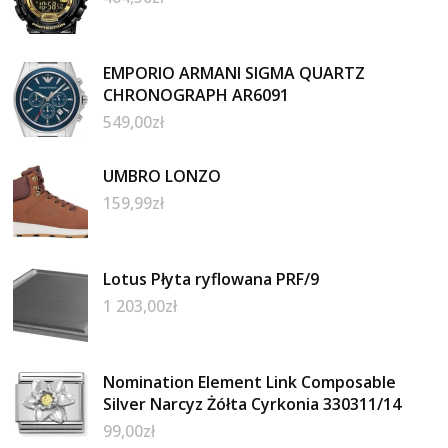
EMPORIO ARMANI SIGMA QUARTZ
CHRONOGRAPH AR6091
549,00
zł
UMBRO LONZO
159,99
zł
Lotus Płyta ryflowana PRF/9
1 203,00
zł
Nomination Element Link Composable
Silver Narcyz Żółta Cyrkonia 330311/14
99,00
zł