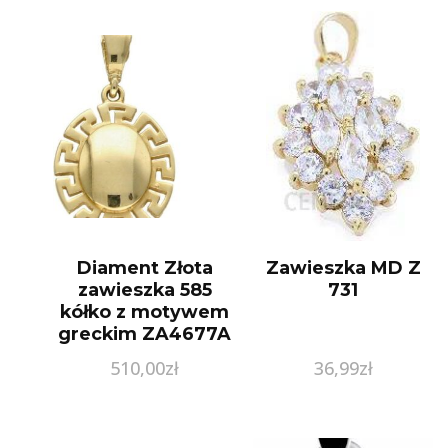
Diament Złota
Zawieszka MD Z
zawieszka 585
731
kółko z motywem
greckim ZA4677A
510,00
zł
36,99
zł