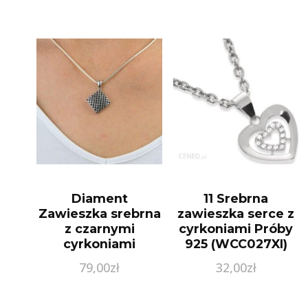
Diament
11 Srebrna
Zawieszka srebrna
zawieszka serce z
z czarnymi
cyrkoniami Próby
cyrkoniami
925 (WCC027XI)
(AZZ000000312)
79,00
zł
32,00
zł