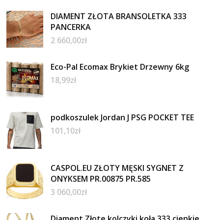
DIAMENT ZŁOTA BRANSOLETKA 333
PANCERKA
2 660,00
zł
Eco-Pal Ecomax Brykiet Drzewny 6kg
18,99
zł
podkoszulek Jordan J PSG POCKET TEE
101,10
zł
CASPOL.EU ZŁOTY MĘSKI SYGNET Z
ONYKSEM PR.00875 PR.585
3 060,00
zł
Diament Złote kolczyki koła 333 cienkie