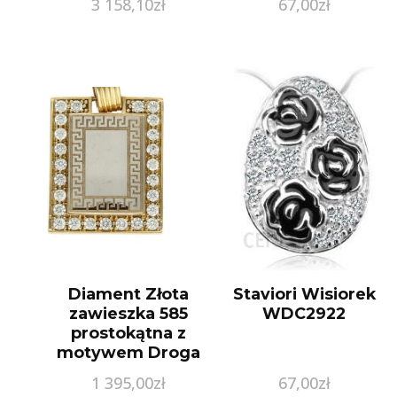
3 158,10
zł
67,00
zł
Diament Złota
Staviori Wisiorek
zawieszka 585
WDC2922
prostokątna z
motywem Droga
grecka
1 395,00
zł
67,00
zł