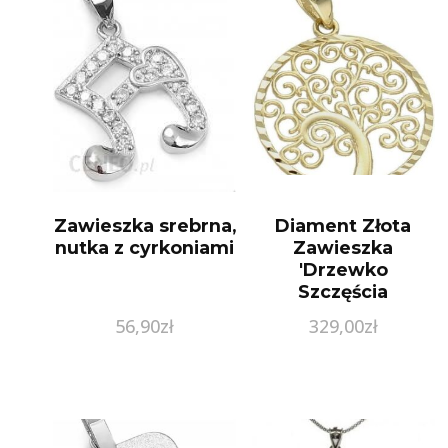
Zawieszka srebrna,
Diament Złota
nutka z cyrkoniami
Zawieszka
'Drzewko
Szczęścia
Grawerowane’
56,90
zł
329,00
zł
(ZA4693A333)