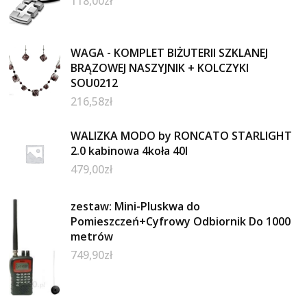
118,00
zł
WAGA - KOMPLET BIŻUTERII SZKLANEJ
BRĄZOWEJ NASZYJNIK + KOLCZYKI
SOU0212
216,58
zł
WALIZKA MODO by RONCATO STARLIGHT
2.0 kabinowa 4koła 40l
479,00
zł
zestaw: Mini-Pluskwa do
Pomieszczeń+Cyfrowy Odbiornik Do 1000
metrów
749,90
zł