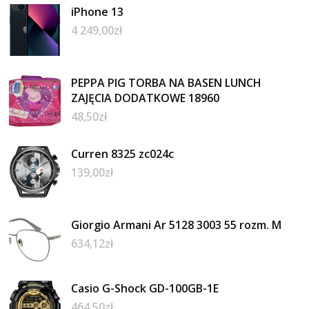
iPhone 13
4 249,00
zł
PEPPA PIG TORBA NA BASEN LUNCH
ZAJĘCIA DODATKOWE 18960
48,50
zł
Curren 8325 zc024c
139,00
zł
Giorgio Armani Ar 5128 3003 55 rozm. M
634,12
zł
Casio G-Shock GD-100GB-1E
464,50
zł