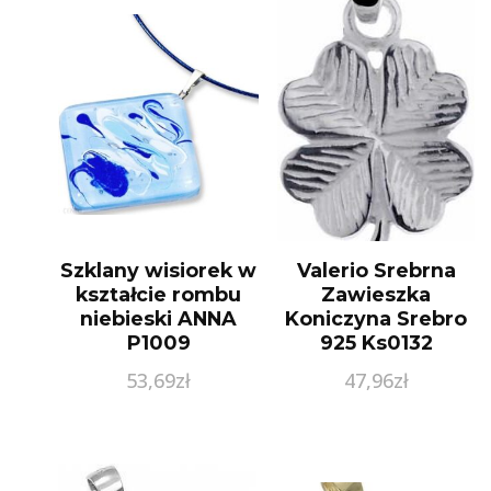
Szklany wisiorek w
Valerio Srebrna
kształcie rombu
Zawieszka
niebieski ANNA
Koniczyna Srebro
P1009
925 Ks0132
53,69
zł
47,96
zł