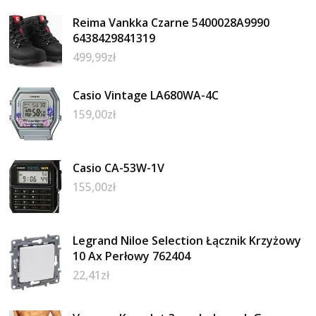
Reima Vankka Czarne 5400028A9990
6438429841319
499,99
zł
Casio Vintage LA680WA-4C
159,00
zł
Casio CA-53W-1V
155,00
zł
Legrand Niloe Selection Łącznik Krzyżowy
10 Ax Perłowy 762404
22,41
zł