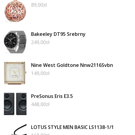
89,00
zł
Bakeeley DT95 Srebrny
249,00
zł
Nine West Goldtone Nnw2116Svbn
149,00
zł
PreSonus Eris E3.5
448,00
zł
LOTUS STYLE MEN BASIC LS1138-1/1