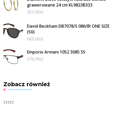
grawerowane 24 cm KL9823B333
353,00
zł
David Beckham DB7078/S 086/IR ONE SIZE
(50)
669,00
zł
Emporio Armani 1052 3085 55
376,99
zł
Zobacz również
zzzzz