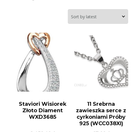
Staviori Wisiorek
11 Srebrna
Złoto Diament
zawieszka serce z
WXD3685
cyrkoniami Próby
925 (WCC038XI)