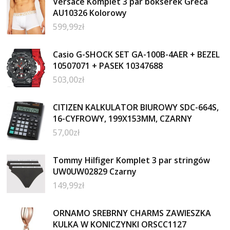
Versace Komplet 3 par bokserek Greca
AU10326 Kolorowy
599,99
zł
Casio G-SHOCK SET GA-100B-4AER + BEZEL
10507071 + PASEK 10347688
503,00
zł
CITIZEN KALKULATOR BIUROWY SDC-664S,
16-CYFROWY, 199X153MM, CZARNY
57,00
zł
Tommy Hilfiger Komplet 3 par stringów
UW0UW02829 Czarny
149,99
zł
ORNAMO SREBRNY CHARMS ZAWIESZKA
KULKA W KONICZYNKI ORSCC1127