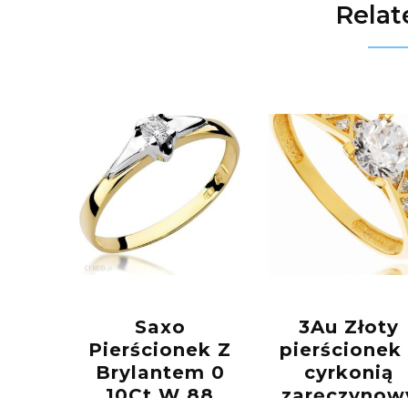
Relat
Saxo
3Au Złoty
Pierścionek Z
pierścionek
Brylantem 0
cyrkonią
10Ct W 88
zaręczynow