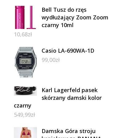
Bell Tusz do rzęs
wydłużający Zoom Zoom
czarny 10ml
10,68
zł
Casio LA-690WA-1D
99,00
zł
Karl Lagerfeld pasek
skórzany damski kolor
czarny
549,99
zł
Damska Góra stroju