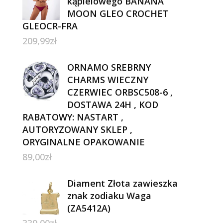
kąpielowego BANANA
MOON GLEO CROCHET
GLEOCR-FRA
209,99
zł
ORNAMO SREBRNY
CHARMS WIECZNY
CZERWIEC ORBSC508-6 ,
DOSTAWA 24H , KOD
RABATOWY: NASTART ,
AUTORYZOWANY SKLEP ,
ORYGINALNE OPAKOWANIE
89,00
zł
Diament Złota zawieszka
znak zodiaku Waga
(ZA5412A)