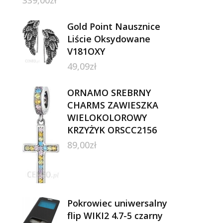
339,00
zł
Gold Point Nausznice
Liście Oksydowane
V181OXY
49,09
zł
ORNAMO SREBRNY
CHARMS ZAWIESZKA
WIELOKOLOROWY
KRZYŻYK ORSCC2156
89,00
zł
Pokrowiec uniwersalny
flip WIKI2 4.7-5 czarny