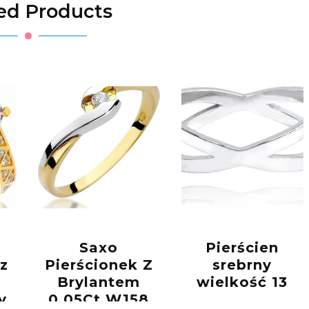
ed Products
Saxo
Pierścien
 z
Pierścionek Z
srebrny
Brylantem
wielkość 13
y
0,05Ct W158