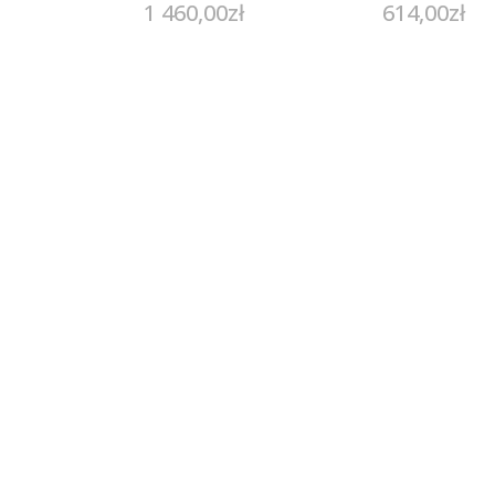
1 460,00
zł
614,00
zł
Złoty W88Z010
Próby 585 g
1.55 (12)