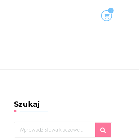
0
Szukaj
Szukasz
czegoś?