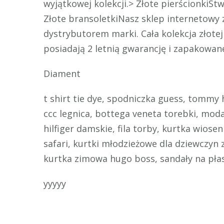
wyjątkowej kolekcji.> Złote pierścionkiStw
Złote bransoletkiNasz sklep internetowy 
dystrybutorem marki. Cała kolekcja złote
posiadają 2 letnią gwarancję i zapakowan
Diament
t shirt tie dye, spodniczka guess, tommy 
ccc legnica, bottega veneta torebki, moda
hilfiger damskie, fila torby, kurtka wios
safari, kurtki młodzieżowe dla dziewczyn
kurtka zimowa hugo boss, sandały na płas
yyyyy