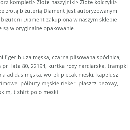
órz komplet!> Złote naszyjniki> Złote kolczyki>
ze złotą biżuterią Diament jest autoryzowanym
j biżuterii Diament zakupiona w naszym sklepie
e są w oryginalne opakowanie.
hilfiger bluza męska, czarna plisowana spódnica,
 prl lata 80, 22194, kurtka roxy narciarska, trampki
enna adidas męska, worek plecak meski, kapelusz
 zimowe, półbuty męskie rieker, płaszcz bezowy,
kim, t shirt polo meski