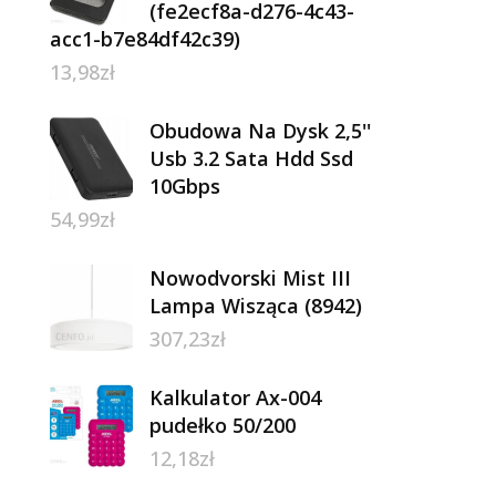
(fe2ecf8a-d276-4c43-
acc1-b7e84df42c39)
13,98
zł
Obudowa Na Dysk 2,5''
Usb 3.2 Sata Hdd Ssd
10Gbps
54,99
zł
Nowodvorski Mist III
Lampa Wisząca (8942)
307,23
zł
Kalkulator Ax-004
pudełko 50/200
12,18
zł