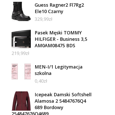
Guess Ragner2 Fl7Rg2
Ele10 Czarny
329,99
zł
Pasek Męski TOMMY
HILFIGER - Business 3,5
AM0AM08475 BDS
219,99
zł
MEN-I/1 Legitymacja
szkolna
0,40
zł
Icepeak Damski Softshell
Alamosa 2 54847676Q4
689 Bordowy
254847676Q4689