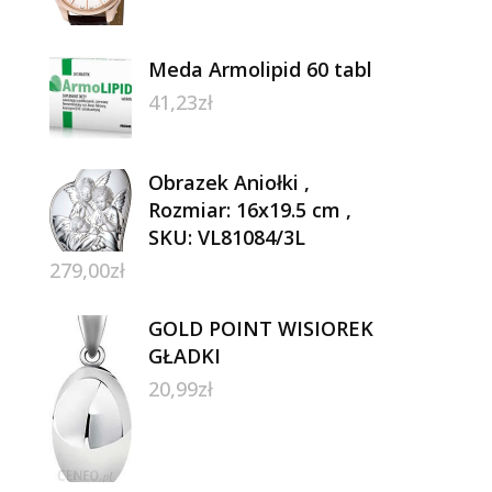
Meda Armolipid 60 tabl
41,23
zł
Obrazek Aniołki ,
Rozmiar: 16x19.5 cm ,
SKU: VL81084/3L
279,00
zł
GOLD POINT WISIOREK
GŁADKI
20,99
zł