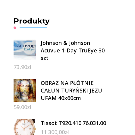
Produkty
Johnson & Johnson
Acuvue 1-Day TruEye 30
szt
73,90
zł
OBRAZ NA PŁÓTNIE
CAŁUN TURYŃSKI JEZU
UFAM 40x60cm
59,00
zł
Tissot T920.410.76.031.00
11 300,00
zł