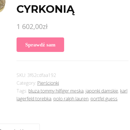
CYRKONIĄ
1 602,00
zł
Sprawdź sam
SKU:
3f62cdfaa192
Category:
Pierścionki
Tags:
bluza tommy hilfiger męska
,
japonki damskie
,
karl
lagerfeld torebka
,
polo ralph lauren
,
portfel guess