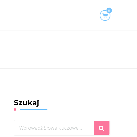
0
Szukaj
Szukasz
czegoś?