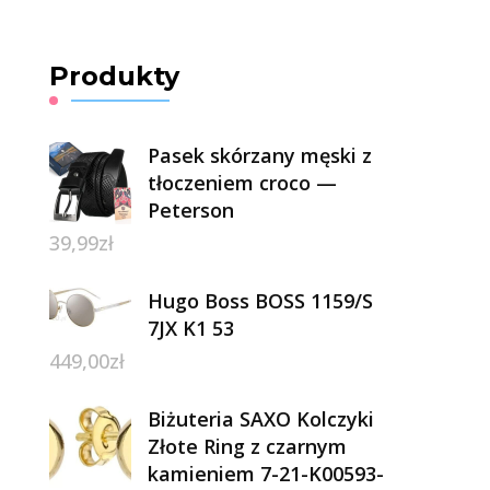
Produkty
Pasek skórzany męski z
tłoczeniem croco —
Peterson
39,99
zł
Hugo Boss BOSS 1159/S
7JX K1 53
449,00
zł
Biżuteria SAXO Kolczyki
Złote Ring z czarnym
kamieniem 7-21-K00593-