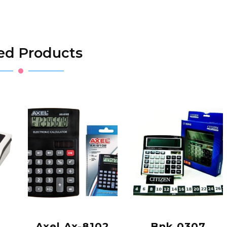
ed Products
Axel Ax-8102
Bnk 0307