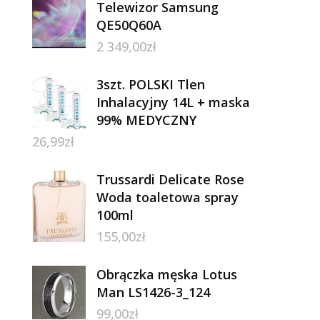
Telewizor Samsung
QE50Q60A
2 349,00
zł
3szt. POLSKI Tlen
Inhalacyjny 14L + maska
99% MEDYCZNY
26,99
zł
Trussardi Delicate Rose
Woda toaletowa spray
100ml
155,00
zł
Obrączka męska Lotus
Man LS1426-3_124
99,00
zł