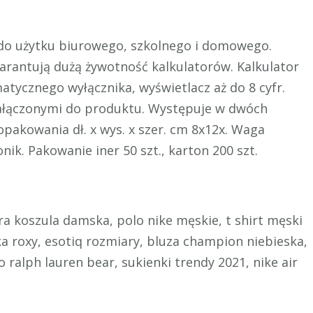
 do użytku biurowego, szkolnego i domowego.
arantują dużą żywotność kalkulatorów. Kalkulator
atycznego wyłącznika, wyświetlacz aż do 8 cyfr.
załączonymi do produktu. Występuje w dwóch
pakowania dł. x wys. x szer. cm 8x12x. Waga
ik. Pakowanie iner 50 szt., karton 200 szt.
ara koszula damska, polo nike męskie, t shirt męski
ka roxy, esotiq rozmiary, bluza champion niebieska,
o ralph lauren bear, sukienki trendy 2021, nike air