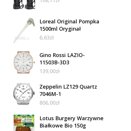
Loreal Original Pompka
1500ml Oryginał
6,63
zł
Gino Rossi LAZIO-
11503B-3D3
139,00
zł
Zeppelin LZ129 Quartz
7046M-1
806,00
zł
Lotus Burgery Warzywne
Białkowe Bio 150g