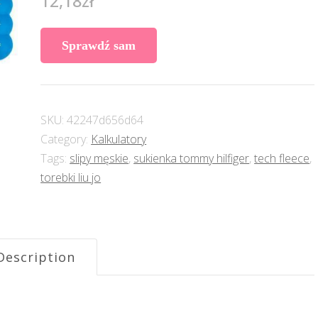
12,18
zł
Sprawdź sam
SKU:
42247d656d64
Category:
Kalkulatory
Tags:
slipy męskie
,
sukienka tommy hilfiger
,
tech fleece
,
torebki liu jo
Description