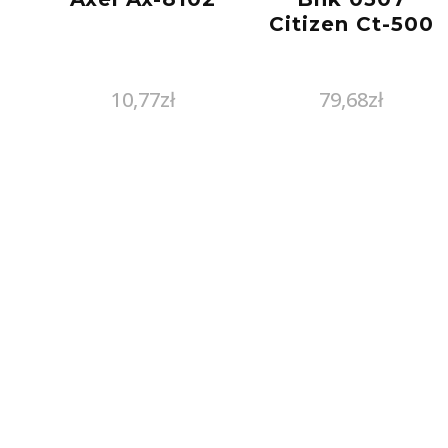
Citizen Ct-500
10,77
zł
79,68
zł