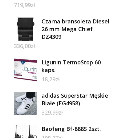
719,99
zł
Czarna bransoleta Diesel
26 mm Mega Chief
DZ4309
336,00
zł
Ligunin TermoStop 60
kaps.
18,29
zł
adidas SuperStar Męskie
Białe (EG4958)
329,99
zł
Baofeng Bf-888S 2szt.
108,77
zł