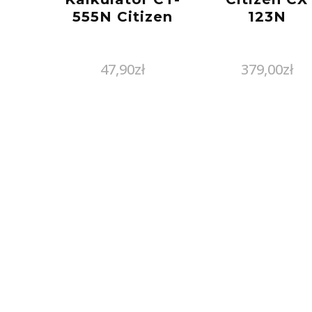
555N Citizen
123N
47,90
zł
379,00
zł