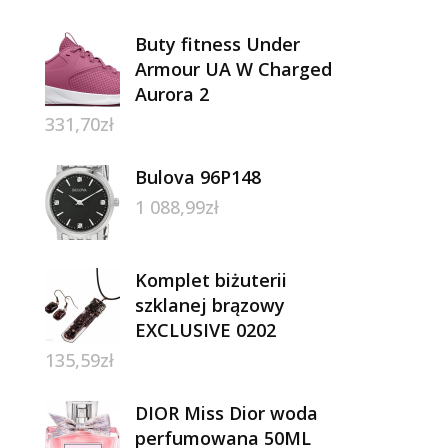
Buty fitness Under
Armour UA W Charged
Aurora 2
331,70
zł
Bulova 96P148
1 088,99
zł
Komplet biżuterii
szklanej brązowy
EXCLUSIVE 0202
135,59
zł
DIOR Miss Dior woda
perfumowana 50ML