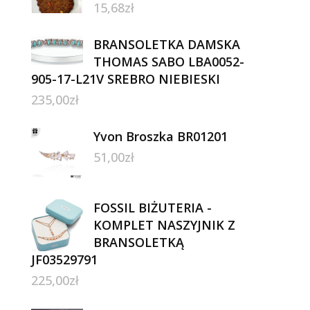
15,68
zł
BRANSOLETKA DAMSKA
THOMAS SABO LBA0052-
905-17-L21V SREBRO NIEBIESKI
235,00
zł
Yvon Broszka BR01201
51,00
zł
FOSSIL BIŻUTERIA -
KOMPLET NASZYJNIK Z
BRANSOLETKĄ
JF03529791
225,00
zł