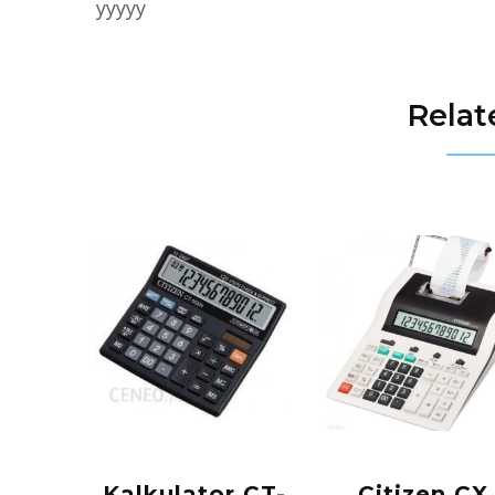
yyyyy
Relat
Kalkulator CT-
Citizen CX