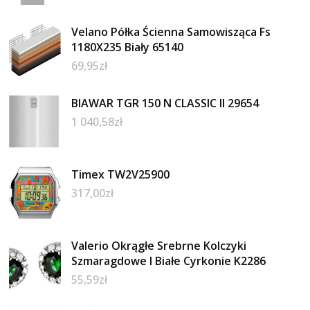
Velano Półka Ścienna Samowisząca Fs
1180X235 Biały 65140
69,95
zł
BIAWAR TGR 150 N CLASSIC II 29654
1 040,58
zł
Timex TW2V25900
317,00
zł
Valerio Okrągłe Srebrne Kolczyki
Szmaragdowe I Białe Cyrkonie K2286
55,59
zł