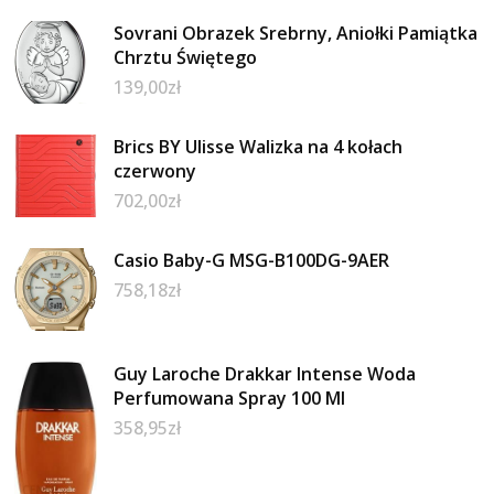
Sovrani Obrazek Srebrny, Aniołki Pamiątka
Chrztu Świętego
139,00
zł
Brics BY Ulisse Walizka na 4 kołach
czerwony
702,00
zł
Casio Baby-G MSG-B100DG-9AER
758,18
zł
Guy Laroche Drakkar Intense Woda
Perfumowana Spray 100 Ml
358,95
zł