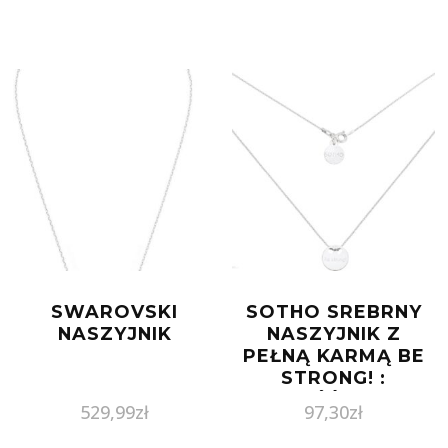
SWAROVSKI
SOTHO SREBRNY
NASZYJNIK
NASZYJNIK Z
PEŁNĄ KARMĄ BE
STRONG! :
DŁUGOŚĆ – 60 CM
529,99
zł
97,30
zł