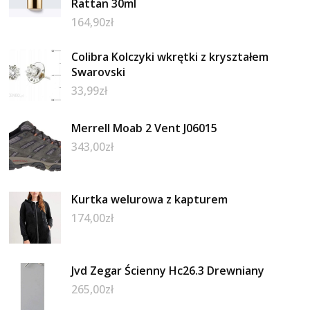
Rattan 30ml
164,90
zł
Colibra Kolczyki wkrętki z kryształem
Swarovski
33,99
zł
Merrell Moab 2 Vent J06015
343,00
zł
Kurtka welurowa z kapturem
174,00
zł
Jvd Zegar Ścienny Hc26.3 Drewniany
265,00
zł