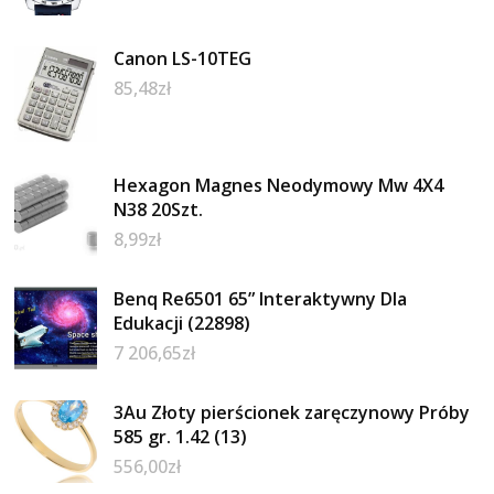
Canon LS-10TEG
85,48
zł
Hexagon Magnes Neodymowy Mw 4X4
N38 20Szt.
8,99
zł
Benq Re6501 65” Interaktywny Dla
Edukacji (22898)
7 206,65
zł
3Au Złoty pierścionek zaręczynowy Próby
585 gr. 1.42 (13)
556,00
zł