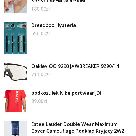
KRYSZTAŁEM GÓRSKIM
180,00
zł
Dreadbox Hysteria
650,00
zł
Oakley OO 9290 JAWBREAKER 9290/14
711,00
zł
podkozulek Nike portwear JDI
99,00
zł
Estee Lauder Double Wear Maximum
Cover Camouflage Podkład Kryjący 2W2