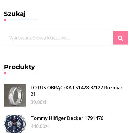
Szukaj
Szukasz
czegoś?
Produkty
LOTUS OBRĄCzKA LS1428-3/122 Rozmiar
21
39,00
zł
Tommy Hilfiger Decker 1791476
440,00
zł