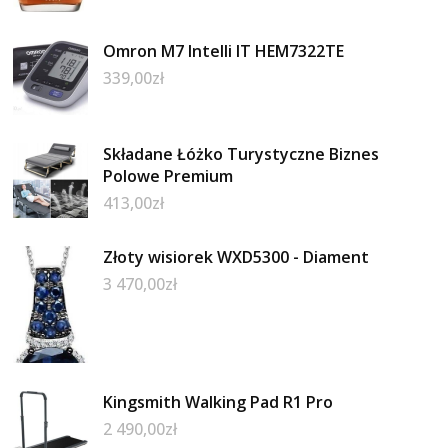
Omron M7 Intelli IT HEM7322TE
339,00
zł
Składane Łóżko Turystyczne Biznes
Polowe Premium
413,00
zł
Złoty wisiorek WXD5300 - Diament
3 470,00
zł
Kingsmith Walking Pad R1 Pro
2 490,00
zł