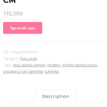
CM
132,30
zł
Sprawdź sam
SKU:
fdaae95b9454
Category:
Naszyjniki
Tags:
dres adidas damski
,
modiwo
,
portfel damski guess
,
sneakersy karl lagerfeld
,
sukienka
Description