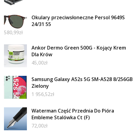
Okulary przeciwsłoneczne Persol 9649S
24/31 55
580,99
zł
Ankor Dermo Green 500G - Kojący Krem
Dla Krów
45,00
zł
Samsung Galaxy A52s 5G SM-A528 8/256GB
Zielony
1 956,52
zł
Waterman Część Przednia Do Pióra
Embleme Stalówka Ct (F)
72,00
zł