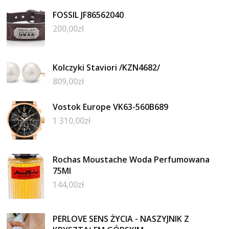
FOSSIL JF86562040
200,00
zł
Kolczyki Staviori /KZN4682/
809,00
zł
Vostok Europe VK63-560B689
1 310,00
zł
Rochas Moustache Woda Perfumowana
75Ml
144,00
zł
PERLOVE SENS ŻYCIA - NASZYJNIK Z