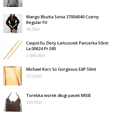
Mango Bluzka Sonia 37004040 Czarny
Regular Fit
99,99
zł
Caspol.Eu Złoty Łańcuszek Pancerka 50cm
La.00624 Pr.585
2 040,00
zł
Michael Kors So Gorgeous EdP 50ml
313,00
zł
Torebka worek długi pasek MISIE
139,00
zł