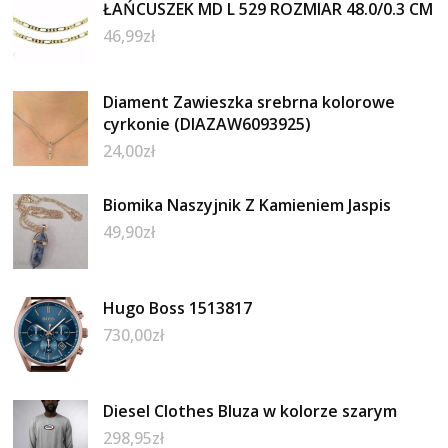
ŁAŃCUSZEK MD L 529 ROZMIAR 48.0/0.3 CM
46,99
zł
Diament Zawieszka srebrna kolorowe
cyrkonie (DIAZAW6093925)
24,00
zł
Biomika Naszyjnik Z Kamieniem Jaspis
49,90
zł
Hugo Boss 1513817
730,00
zł
Diesel Clothes Bluza w kolorze szarym
298,95
zł