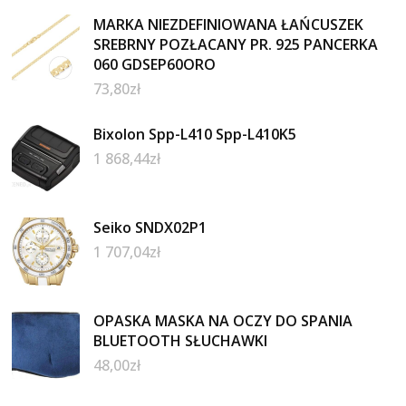
MARKA NIEZDEFINIOWANA ŁAŃCUSZEK
SREBRNY POZŁACANY PR. 925 PANCERKA
060 GDSEP60ORO
73,80
zł
Bixolon Spp-L410 Spp-L410K5
1 868,44
zł
Seiko SNDX02P1
1 707,04
zł
OPASKA MASKA NA OCZY DO SPANIA
BLUETOOTH SŁUCHAWKI
48,00
zł