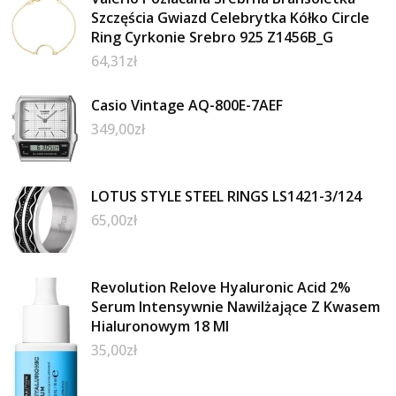
Szczęścia Gwiazd Celebrytka Kółko Circle
Ring Cyrkonie Srebro 925 Z1456B_G
64,31
zł
Casio Vintage AQ-800E-7AEF
349,00
zł
LOTUS STYLE STEEL RINGS LS1421-3/124
65,00
zł
Revolution Relove Hyaluronic Acid 2%
Serum Intensywnie Nawilżające Z Kwasem
Hialuronowym 18 Ml
35,00
zł