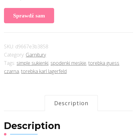
Sprawdź sam
SKU:
d9667e3b3858
Category:
Garnitury
Tags:
simple sukienki
,
spodenki meskie
,
torebka guess
czarna
,
torebka karl lagerfeld
Description
Description