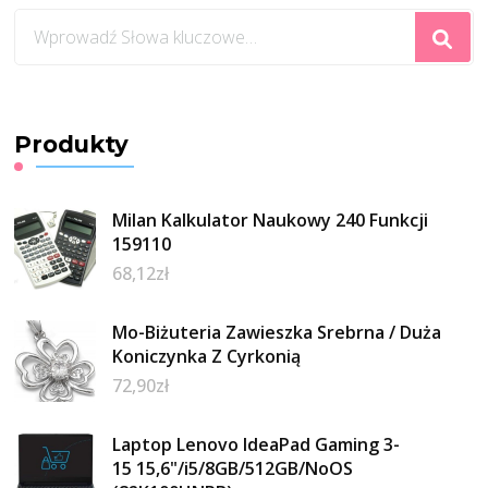
Szukasz
czegoś?
Produkty
Milan Kalkulator Naukowy 240 Funkcji
159110
68,12
zł
Mo-Biżuteria Zawieszka Srebrna / Duża
Koniczynka Z Cyrkonią
72,90
zł
Laptop Lenovo IdeaPad Gaming 3-
15 15,6"/i5/8GB/512GB/NoOS