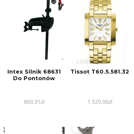
Intex Silnik 68631
Tissot T60.5.581.32
Do Pontonów
860,31
zł
1 320,00
zł