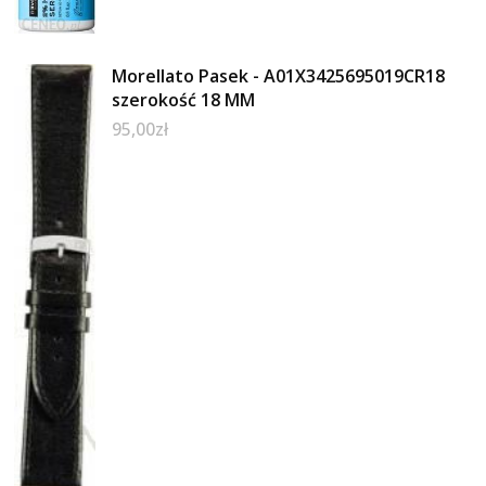
Morellato Pasek - A01X3425695019CR18
szerokość 18 MM
95,00
zł