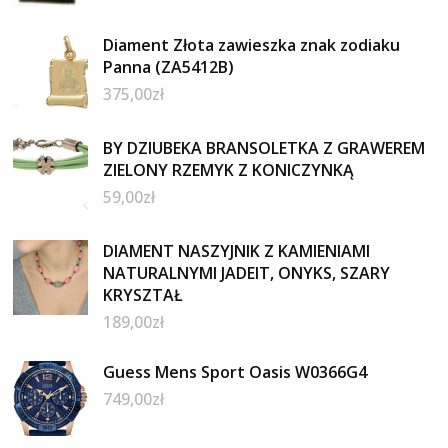
Diament Złota zawieszka znak zodiaku
Panna (ZA5412B)
375,00
zł
BY DZIUBEKA BRANSOLETKA Z GRAWEREM
ZIELONY RZEMYK Z KONICZYNKĄ
59,00
zł
DIAMENT NASZYJNIK Z KAMIENIAMI
NATURALNYMI JADEIT, ONYKS, SZARY
KRYSZTAŁ
189,00
zł
Guess Mens Sport Oasis W0366G4
749,00
zł