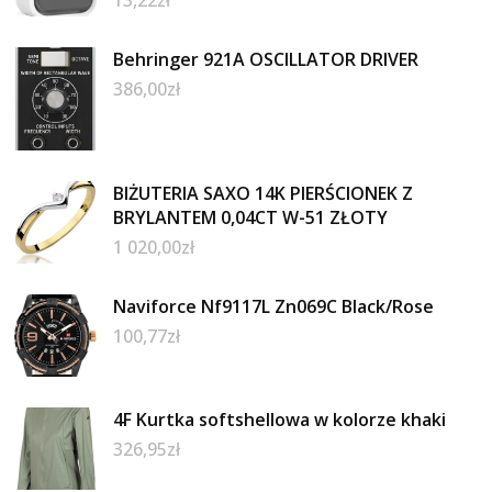
Behringer 921A OSCILLATOR DRIVER
386,00
zł
BIŻUTERIA SAXO 14K PIERŚCIONEK Z
BRYLANTEM 0,04CT W-51 ZŁOTY
1 020,00
zł
Naviforce Nf9117L Zn069C Black/Rose
100,77
zł
4F Kurtka softshellowa w kolorze khaki
326,95
zł