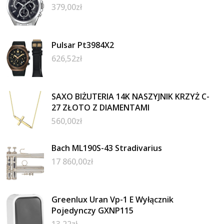
379,00
zł
Pulsar Pt3984X2
626,52
zł
SAXO BIŻUTERIA 14K NASZYJNIK KRZYŻ C-
27 ZŁOTO Z DIAMENTAMI
560,00
zł
Bach ML190S-43 Stradivarius
17 860,00
zł
Greenlux Uran Vp-1 E Wyłącznik
Pojedynczy GXNP115
13,22
zł