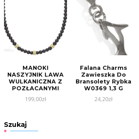
MANOKI
Falana Charms
NASZYJNIK LAWA
Zawieszka Do
WULKANICZNA Z
Bransolety Rybka
POZŁACANYMI
W0369 1,3 G
ELEMENTAMI
199,00
zł
24,20
zł
BEADS
Szukaj