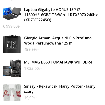
Laptop Gigabyte AORUS 15P i7-
11800H/16GB/1TB/Win11 RTX3070 240Hz
(XD73EE224SO)
6 999,00
zł
Giorgio Armani Acqua di Gio Profumo
Woda Perfumowana 125 ml
459,99
zł
MSI MAG B660 TOMAHAWK WiFi DDR4
1 035,00
zł
Sinsay - Rękawiczki Harry Potter - Jasny
szary
19,99
zł