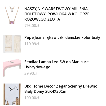
NASZYJNIK WARSTWOWY MILLENIA,
FIOLETOWY, POWŁOKA W KOLORZE
RÓŻOWEGO ZŁOTA
795,00
zł
Pepe Jeans rękawiczki damskie kolor biały
119,99
zł
Semilac Lampa Led 6W do Manicure
Hybrydowego
59,90
zł
Dkd Home Decor Zegar Ścienny Drewno
Biały Domy 20X4X30Cm
100,00
zł