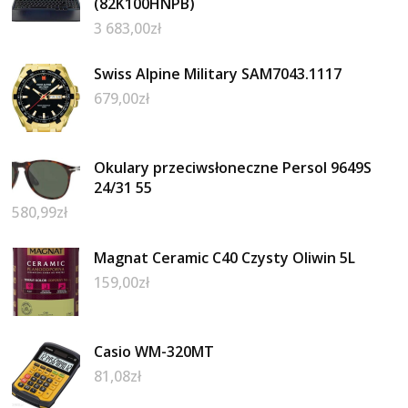
(82K100HNPB)
3 683,00
zł
Swiss Alpine Military SAM7043.1117
679,00
zł
Okulary przeciwsłoneczne Persol 9649S
24/31 55
580,99
zł
Magnat Ceramic C40 Czysty Oliwin 5L
159,00
zł
Casio WM-320MT
81,08
zł