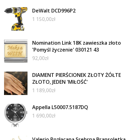
DeWalt DCD996P2
1 150,00
zł
Nomination Link 18K zawieszka złoto
'Pomyśl życzenie' 030121 43
92,00
zł
DIAMENT PIERŚCIONEK ZŁOTY ŻÓŁTE
ZŁOTO, JEDEN 'MIŁOŚĆ'
1 189,00
zł
Appella L50007.5187DQ
1 690,00
zł
Valerio Pozłacana Srebrna Bransoletka