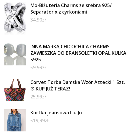
Mo-Biżuteria Charms ze srebra 925/
Separator x z cyrkoniami
34,90
zł
INNA MARKA;CHICOCHICA CHARMS
ZAWIESZKA DO BRANSOLETKI OPAL KULKA
S925
59,99
zł
Corvet Torba Damska Wzór Aztecki 1 Szt.
® KUP JUŻ TERAZ!
25,99
zł
Kurtka jeansowa Liu Jo
519,99
zł