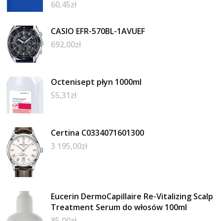
60,45
zł
CASIO EFR-570BL-1AVUEF
692,00
zł
Octenisept płyn 1000ml
55,31
zł
Certina C0334071601300
3 195,00
zł
Eucerin DermoCapillaire Re-Vitalizing Scalp
Treatment Serum do włosów 100ml
85,00
zł