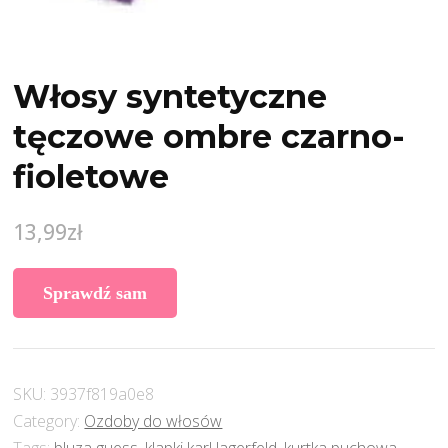
Włosy syntetyczne
tęczowe ombre czarno-
fioletowe
13,99
zł
Sprawdź sam
SKU:
3937f819a0e8
Category:
Ozdoby do włosów