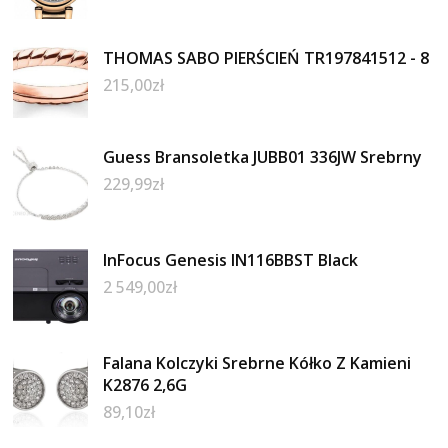
THOMAS SABO PIERŚCIEŃ TR197841512 - 8
215,00
zł
Guess Bransoletka JUBB01 336JW Srebrny
229,99
zł
InFocus Genesis IN116BBST Black
2 549,00
zł
Falana Kolczyki Srebrne Kółko Z Kamieni
K2876 2,6G
89,10
zł