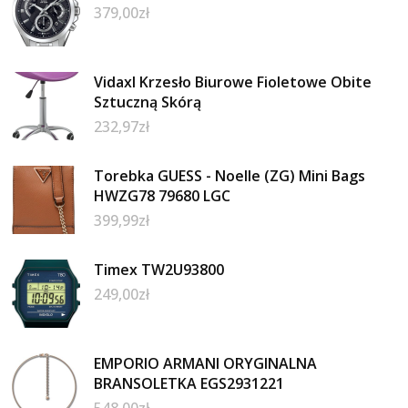
379,00
zł
Vidaxl Krzesło Biurowe Fioletowe Obite
Sztuczną Skórą
232,97
zł
Torebka GUESS - Noelle (ZG) Mini Bags
HWZG78 79680 LGC
399,99
zł
Timex TW2U93800
249,00
zł
EMPORIO ARMANI ORYGINALNA
BRANSOLETKA EGS2931221
548,00
zł