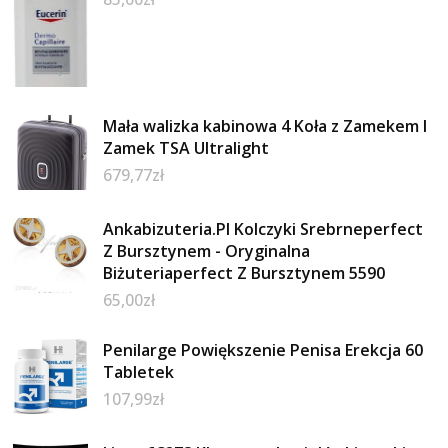
Mała walizka kabinowa 4 Koła z Zamekem I
Zamek TSA Ultralight
679,77
zł
Ankabizuteria.Pl Kolczyki Srebrneperfect
Z Bursztynem - Oryginalna
Biżuteriaperfect Z Bursztynem 5590
65,00
zł
Penilarge Powiększenie Penisa Erekcja 60
Tabletek
107,99
zł