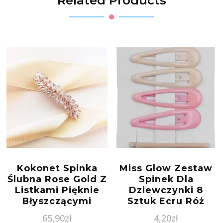
Related Products
Kokonet Spinka
Miss Glow Zestaw
Ślubna Rose Gold Z
Spinek Dla
Listkami Pięknie
Dziewczynki 8
Błyszczącymi
Sztuk Ecru Róż
Cyrkoniami
65,90
zł
4,20
zł