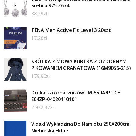
Srebro 925 Z674
88,29
zł
TENA Men Active Fit Level 3 20szt
17,20
zł
KRÓTKA ZIMOWA KURTKA Z OZDOBNYM
PIKOWANIEM GRANATOWA (16M9056-215)
179,90
zł
Drukarka oznaczników LM-550A/PC CE
E04ZP-04020110101
2 932,32
zł
Vidaxl Wykładzina Do Namiotu 250X200cm
Niebieska Hdpe