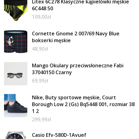
Litex 6C278 Klasyczne kąpielówki męskie
6C448 50
109,00
zł
Cornette Gnome 2 007/69 Navy Blue
bokserki męskie
48,90
zł
Mango Okulary przeciwsłoneczne Fabi
37040150 Czarny
69,99
zł
Nike, Buty sportowe męskie, Court
Borough Low 2 (Gs) Bq5448 001, rozmiar 38
1 2
299,99
zł
Casio Efv-580D-1Avuef