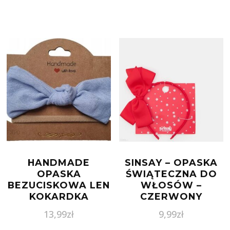
HANDMADE
SINSAY – OPASKA
OPASKA
ŚWIĄTECZNA DO
BEZUCISKOWA LEN
WŁOSÓW –
KOKARDKA
CZERWONY
HANDMADE
13,99
zł
9,99
zł
BŁĘKITNY