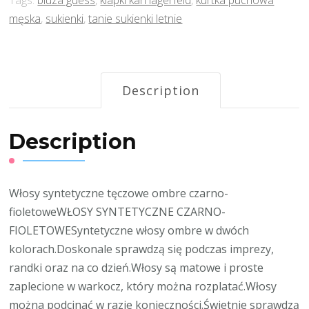
Tags:
bluza guess
,
klapki karl lagerfeld
,
kurtka puchowa
męska
,
sukienki
,
tanie sukienki letnie
Description
Description
Włosy syntetyczne tęczowe ombre czarno-
fioletoweWŁOSY SYNTETYCZNE CZARNO-
FIOLETOWESyntetyczne włosy ombre w dwóch
kolorach.Doskonale sprawdzą się podczas imprezy,
randki oraz na co dzień.Włosy są matowe i proste
zaplecione w warkocz, który można rozplatać.Włosy
można podcinać w razie konieczności.Świetnie sprawdzą