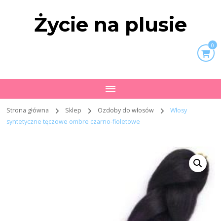
Życie na plusie
0
Strona główna
Sklep
Ozdoby do włosów
Włosy
syntetyczne tęczowe ombre czarno-fioletowe