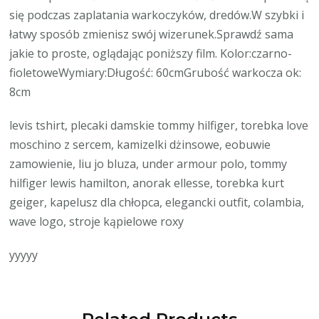
się podczas zaplatania warkoczyków, dredów.W szybki i
łatwy sposób zmienisz swój wizerunek.Sprawdź sama
jakie to proste, oglądając poniższy film. Kolor:czarno-
fioletoweWymiary:Długość: 60cmGrubość warkocza ok:
8cm
levis tshirt, plecaki damskie tommy hilfiger, torebka love
moschino z sercem, kamizelki dżinsowe, eobuwie
zamowienie, liu jo bluza, under armour polo, tommy
hilfiger lewis hamilton, anorak ellesse, torebka kurt
geiger, kapelusz dla chłopca, elegancki outfit, colambia,
wave logo, stroje kąpielowe roxy
yyyyy