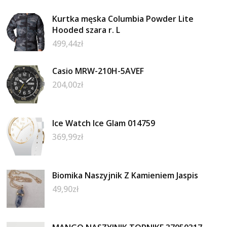
Kurtka męska Columbia Powder Lite
Hooded szara r. L
499,44
zł
Casio MRW-210H-5AVEF
204,00
zł
Ice Watch Ice Glam 014759
369,99
zł
Biomika Naszyjnik Z Kamieniem Jaspis
49,90
zł