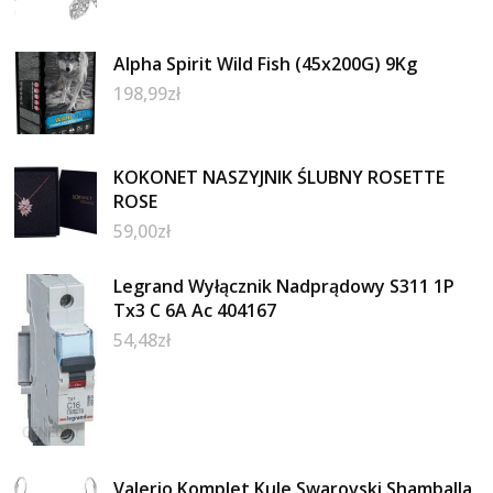
Alpha Spirit Wild Fish (45x200G) 9Kg
198,99
zł
KOKONET NASZYJNIK ŚLUBNY ROSETTE
ROSE
59,00
zł
Legrand Wyłącznik Nadprądowy S311 1P
Tx3 C 6A Ac 404167
54,48
zł
Valerio Komplet Kule Swarovski Shamballa