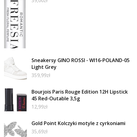
39,00
zł
Sneakersy GINO ROSSI - WI16-POLAND-05
Light Grey
359,99
zł
Bourjois Paris Rouge Edition 12H Lipstick
45 Red-Outable 3,5g
12,99
zł
Gold Point Kolczyki motyle z cyrkoniami
35,69
zł