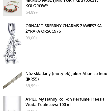
MANGO NASZYJNIK TORNIKE 37050317
KOLOROWY
64,99
zł
ORNAMO SREBRNY CHARMS ZAWIESZKA
ŻYRAFA ORSCC976
99,00
zł
Nóż składany (motylek) Joker Abanico Inox
(JKR55)
39,99
zł
A'PIEU My Handy Roll-on Perfume Freesia
Woda Toaletowa 100 ml