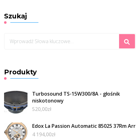
Szukaj
Szukasz
czegoś?
Produkty
Turbosound TS-15W300/8A - głośnik
niskotonowy
520,00
zł
Edox La Passion Automatic 85025 37Rm Arr
4 194,00
zł