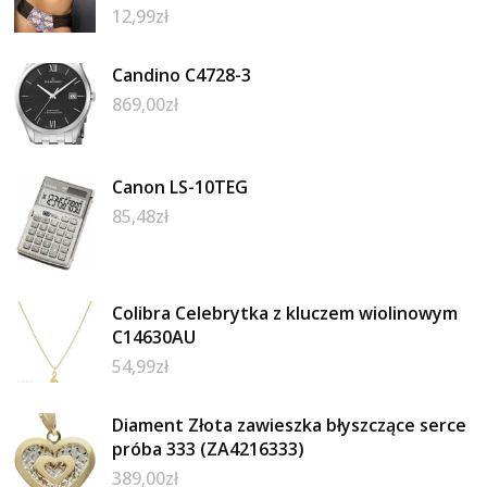
12,99
zł
Candino C4728-3
869,00
zł
Canon LS-10TEG
85,48
zł
Colibra Celebrytka z kluczem wiolinowym
C14630AU
54,99
zł
Diament Złota zawieszka błyszczące serce
próba 333 (ZA4216333)
389,00
zł