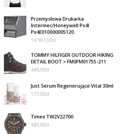
Przemysłowa Drukarka
Intermec/Honeywell Px4I
Px4E010000005120
14 967,00
zł
TOMMY HILFIGER OUTDOOR HIKING
DETAIL BOOT > FM0FM01755-211
449,99
zł
Just Serum Regenerujące Vital 30ml
177,00
zł
Timex TW2V22700
489,00
zł