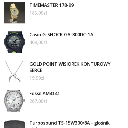
TIMEMASTER 178-99
185,00
zł
Casio G-SHOCK GA-800DC-1A
409,00
zł
GOLD POINT WISIOREK KONTUROWY
SERCE
19,99
zł
Fossil AM4141
267,00
zł
Turbosound TS-15W300/8A - głośnik