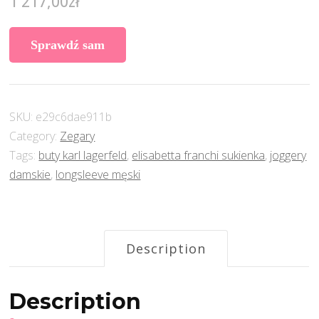
1 217,00
zł
Sprawdź sam
SKU:
e29c6dae911b
Category:
Zegary
Tags:
buty karl lagerfeld
,
elisabetta franchi sukienka
,
joggery
damskie
,
longsleeve męski
Description
Description