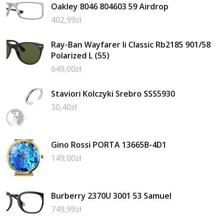
Oakley 8046 804603 59 Airdrop
402,99
zł
Ray-Ban Wayfarer Ii Classic Rb2185 901/58
Polarized L (55)
649,00
zł
Staviori Kolczyki Srebro SSS5930
30,40
zł
Gino Rossi PORTA 13665B-4D1
149,00
zł
Burberry 2370U 3001 53 Samuel
749,99
zł