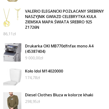
VALERIO ELEGANCKI POZŁACANY SREBRNY
NASZYJNIK GWIAZD CELEBRYTKA KULA
ZIEMSKA MAPA ŚWIATA SREBRO 925
Z1726N
86,11
zł
Drukarka OKI MB770dfnfax mono A4
(45387404)
9 000,00
zł
Koło Idol M14020000
174,78
zł
Diesel Clothes Bluza w kolorze khaki
298,95
zł