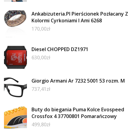
Ankabizuteria.Pl Pierścionek Pozłacany Z
Kolormi Cyrkoniami I Ami 6268
170,00
zł
Diesel CHOPPED DZ1971
630,00
zł
Giorgio Armani Ar 7232 5001 53 rozm. M
737,41
zł
Buty do biegania Puma Kolce Evospeed
Crossfox 4 37700801 Pomarańczowy
499,80
zł