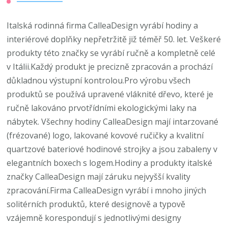
Italská rodinná firma CalleaDesign vyrábí hodiny a
interiérové doplňky nepřetržitě již téměř 50. let. Veškeré
produkty této značky se vyrábí ručně a kompletně celé
v Itálii.Každý produkt je precizně zpracován a prochází
důkladnou výstupní kontrolou.Pro výrobu všech
produktů se používá upravené vláknité dřevo, které je
ručně lakováno prvotřídními ekologickými laky na
nábytek. Všechny hodiny CalleaDesign mají intarzované
(frézované) logo, lakované kovové ručičky a kvalitní
quartzové bateriové hodinové strojky a jsou zabaleny v
elegantních boxech s logem.Hodiny a produkty italské
značky CalleaDesign mají záruku nejvyšší kvality
zpracování.Firma CalleaDesign vyrábí i mnoho jiných
solitérních produktů, které designově a typově
vzájemně korespondují s jednotlivými designy