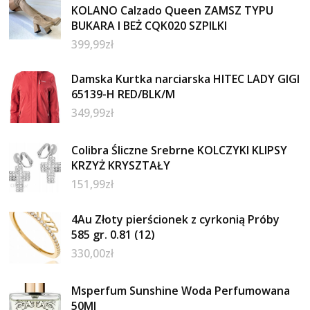
KOLANO Calzado Queen ZAMSZ TYPU
BUKARA I BEŻ CQK020 SZPILKI
399,99
zł
Damska Kurtka narciarska HITEC LADY GIGI
65139-H RED/BLK/M
349,99
zł
Colibra Śliczne Srebrne KOLCZYKI KLIPSY
KRZYŻ KRYSZTAŁY
151,99
zł
4Au Złoty pierścionek z cyrkonią Próby
585 gr. 0.81 (12)
330,00
zł
Msperfum Sunshine Woda Perfumowana
50Ml