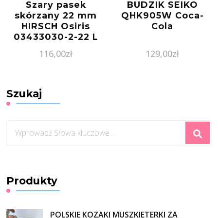
Szary pasek
BUDZIK SEIKO
skórzany 22 mm
QHK905W Coca-
HIRSCH Osiris
Cola
03433030-2-22 L
116,00
zł
129,00
zł
Szukaj
Szukasz
czegoś?
Produkty
POLSKIE KOZAKI MUSZKIETERKI ZA