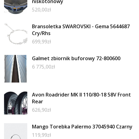
niskotonowy
520,00
zł
Bransoletka SWAROVSKI - Gema 5644687
Cry/Rhs
699,99
zł
Galmet zbiornik buforowy 72-800600
6 775,00
zł
Avon Roadrider MK II 110/80-18 58V Front
Rear
626,90
zł
Mango Torebka Palermo 37045940 Czarny
119,99
zł