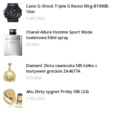
Casio G-Shock Triple G Resist Mtg-B1000B-
1Aer
3 497,00
zł
Chanel Allure Homme Sport Woda
toaletowa 50ml spray
20,00
zł
Diament Złota zawieszka 585 kółko z
motywem greckim ZA4677A
510,00
zł
4Au Złoty sygnet Próby 585 (24)
1 922,00
zł