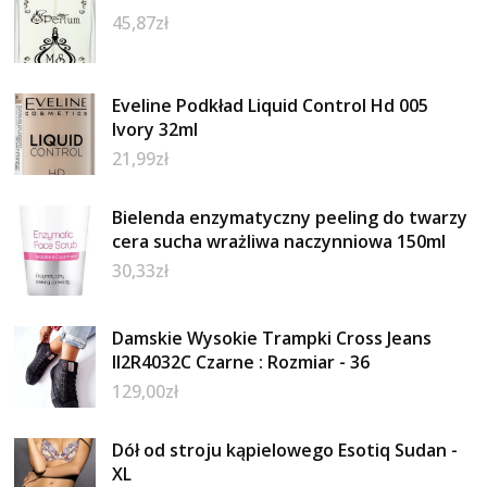
45,87
zł
Eveline Podkład Liquid Control Hd 005
Ivory 32ml
21,99
zł
Bielenda enzymatyczny peeling do twarzy
cera sucha wrażliwa naczynniowa 150ml
30,33
zł
Damskie Wysokie Trampki Cross Jeans
II2R4032C Czarne : Rozmiar - 36
129,00
zł
Dół od stroju kąpielowego Esotiq Sudan -
XL