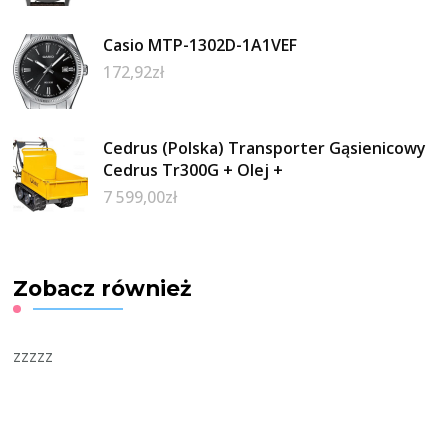
Casio MTP-1302D-1A1VEF
172,92
zł
Cedrus (Polska) Transporter Gąsienicowy
Cedrus Tr300G + Olej +
7 599,00
zł
Zobacz również
zzzzz