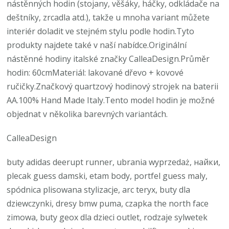
nástěnných hodin (stojany, věšáky, háčky, odkládače na
deštníky, zrcadla atd.), takže u mnoha variant můžete
interiér doladit ve stejném stylu podle hodin.Tyto
produkty najdete také v naší nabídce.Originální
nástěnné hodiny italské značky CalleaDesign.Průměr
hodin: 60cmMateriál: lakované dřevo + kovové
ručičky.Značkový quartzový hodinový strojek na baterii
AA.100% Hand Made Italy.Tento model hodin je možné
objednat v několika barevných variantách.
CalleaDesign
buty adidas deerupt runner, ubrania wyprzedaż, найки,
plecak guess damski, etam body, portfel guess maly,
spódnica plisowana stylizacje, arc teryx, buty dla
dziewczynki, dresy bmw puma, czapka the north face
zimowa, buty geox dla dzieci outlet, rodzaje sylwetek