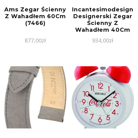
Ams Zegar Ścienny
Incantesimodesign
Z Wahadłem 60Cm
Designerski Zegar
(7466)
Ścienny Z
Wahadłem 40Cm
(I198Bl)
877,00
zł
934,00
zł