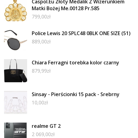
Caspol.Eu Złoty Medalik Z Wizerunkiem
Matki Bożej Me.00128 Pr.585
799,00
zł
Police Lewis 20 SPLC48 0BLK ONE SIZE (51)
889,00
zł
Chiara Ferragni torebka kolor czarny
879,99
zł
Sinsay - Pierścionki 15 pack - Srebrny
10,00
zł
realme GT 2
2 069,00
zł