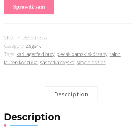
Sprawdź sam
SKU:
f71e593d73ca
Category:
Zegarki
Tags:
karl lagerfeld buty
,
plecak damski skórzany
,
ralph
lauren koszulka
,
saszetka męska
,
simple odzież
Description
Description