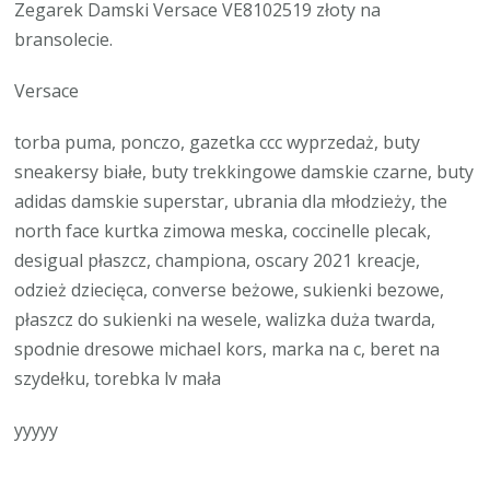
Zegarek Damski Versace VE8102519 złoty na
bransolecie.
Versace
torba puma, ponczo, gazetka ccc wyprzedaż, buty
sneakersy białe, buty trekkingowe damskie czarne, buty
adidas damskie superstar, ubrania dla młodzieży, the
north face kurtka zimowa meska, coccinelle plecak,
desigual płaszcz, championa, oscary 2021 kreacje,
odzież dziecięca, converse beżowe, sukienki bezowe,
płaszcz do sukienki na wesele, walizka duża twarda,
spodnie dresowe michael kors, marka na c, beret na
szydełku, torebka lv mała
yyyyy