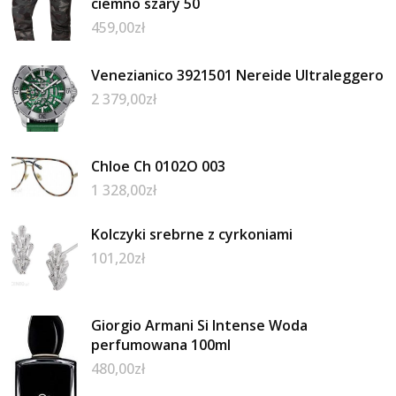
ciemno szary 50
459,00
zł
Venezianico 3921501 Nereide Ultraleggero
2 379,00
zł
Chloe Ch 0102O 003
1 328,00
zł
Kolczyki srebrne z cyrkoniami
101,20
zł
Giorgio Armani Si Intense Woda
perfumowana 100ml
480,00
zł