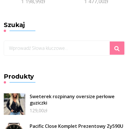
1 198,99
zł
1 477,00
zł
Szukaj
Szukasz
czegoś?
Produkty
Sweterek rozpinany oversize perłowe
guziczki
129,00
zł
Pacific Close Komplet Prezentowy Zy590U