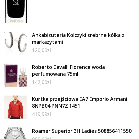
Ankabizuteria Kolczyki srebrne kółka z
markazytami
120,00
zł
Roberto Cavalli Florence woda
perfumowana 75ml
142,00
zł
Kurtka przejściowa EA7 Emporio Armani
8NPB04 PNN7Z 1451
419,99
zł
Roamer Superior 3H Ladies 508856411550