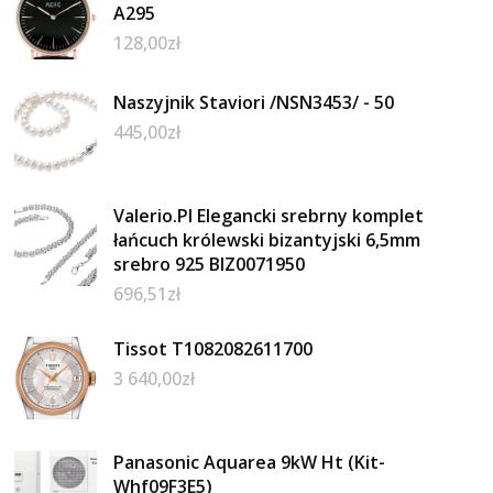
A295
128,00
zł
Naszyjnik Staviori /NSN3453/ - 50
445,00
zł
Valerio.Pl Elegancki srebrny komplet
łańcuch królewski bizantyjski 6,5mm
srebro 925 BIZ0071950
696,51
zł
Tissot T1082082611700
3 640,00
zł
Panasonic Aquarea 9kW Ht (Kit-
Whf09F3E5)