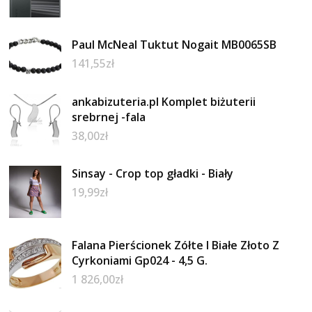
Paul McNeal Tuktut Nogait MB0065SB
141,55
zł
ankabizuteria.pl Komplet biżuterii
srebrnej -fala
38,00
zł
Sinsay - Crop top gładki - Biały
19,99
zł
Falana Pierścionek Zółte I Białe Złoto Z
Cyrkoniami Gp024 - 4,5 G.
1 826,00
zł