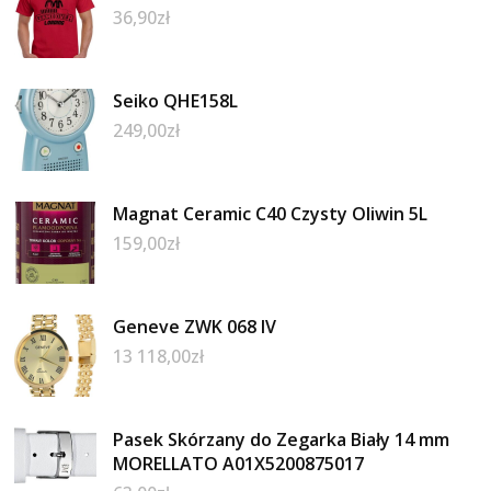
36,90
zł
Seiko QHE158L
249,00
zł
Magnat Ceramic C40 Czysty Oliwin 5L
159,00
zł
Geneve ZWK 068 IV
13 118,00
zł
Pasek Skórzany do Zegarka Biały 14 mm
MORELLATO A01X5200875017