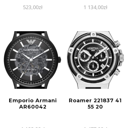
523,00
zł
1 134,00
zł
Emporio Armani
Roamer 221837 41
AR60042
55 20