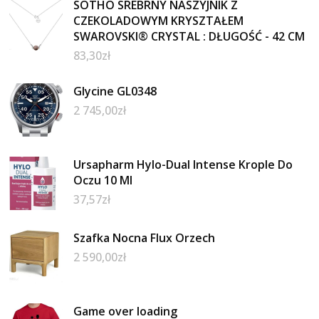
SOTHO SREBRNY NASZYJNIK Z
CZEKOLADOWYM KRYSZTAŁEM
SWAROVSKI® CRYSTAL : DŁUGOŚĆ - 42 CM
83,30
zł
Glycine GL0348
2 745,00
zł
Ursapharm Hylo-Dual Intense Krople Do
Oczu 10 Ml
37,57
zł
Szafka Nocna Flux Orzech
2 590,00
zł
Game over loading