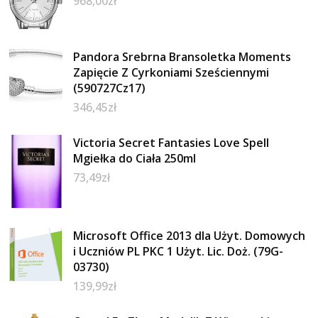
968,00
zł
Pandora Srebrna Bransoletka Moments
Zapięcie Z Cyrkoniami Sześciennymi
(590727Cz17)
346,45
zł
Victoria Secret Fantasies Love Spell
Mgiełka do Ciała 250ml
73,49
zł
Microsoft Office 2013 dla Użyt. Domowych
i Uczniów PL PKC 1 Użyt. Lic. Doż. (79G-
03730)
139,99
zł