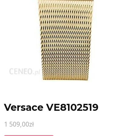
Versace VE8102519
1 509,00
zł