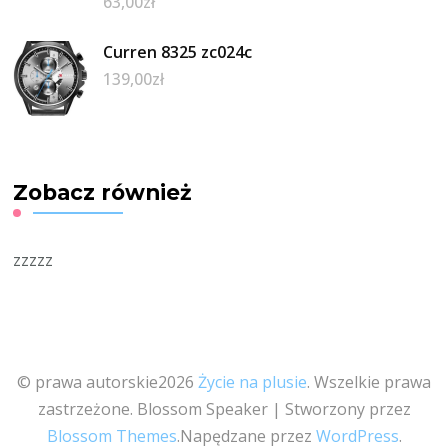
63,00
zł
Curren 8325 zc024c
139,00
zł
Zobacz również
zzzzz
© prawa autorskie2026
Życie na plusie
. Wszelkie prawa
zastrzeżone.
Blossom Speaker | Stworzony przez
Blossom Themes
.Napędzane przez
WordPress
.