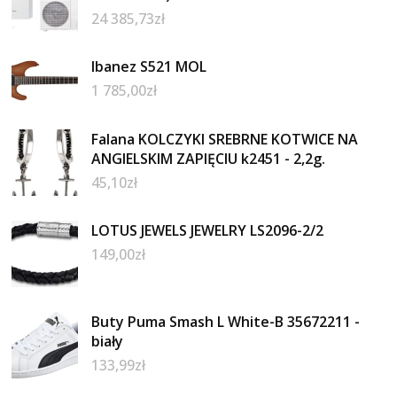
24 385,73
zł
Ibanez S521 MOL
1 785,00
zł
Falana KOLCZYKI SREBRNE KOTWICE NA
ANGIELSKIM ZAPIĘCIU k2451 - 2,2g.
45,10
zł
LOTUS JEWELS JEWELRY LS2096-2/2
149,00
zł
Buty Puma Smash L White-B 35672211 -
biały
133,99
zł