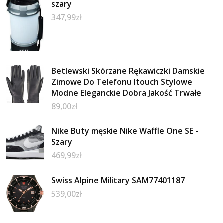
szary
347,99
zł
Betlewski Skórzane Rękawiczki Damskie
Zimowe Do Telefonu Itouch Stylowe
Modne Eleganckie Dobra Jakość Trwałe
89,00
zł
Nike Buty męskie Nike Waffle One SE -
Szary
469,99
zł
Swiss Alpine Military SAM77401187
539,00
zł