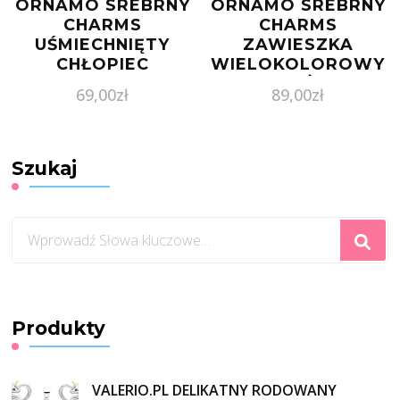
ORNAMO SREBRNY
ORNAMO SREBRNY
CHARMS
CHARMS
UŚMIECHNIĘTY
ZAWIESZKA
CHŁOPIEC
WIELOKOLOROWY
ORBSC174 ,
KRZYŻYK
69,00
zł
89,00
zł
DOSTAWA 24H ,
ORSCC2156
KOD RABATOWY:
NASTART ,
AUTORYZOWANY
Szukaj
SKLEP ,
ORYGINALNE
OPAKOWANIE
Szukasz
czegoś?
Produkty
VALERIO.PL DELIKATNY RODOWANY