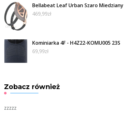
Bellabeat Leaf Urban Szaro Miedziany
469,99
zł
Kominiarka 4F - H4Z22-KOMU005 23S
69,99
zł
Zobacz również
zzzzz