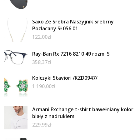
Saxo Ze Srebra Naszyjnik Srebrny
Pozłacany Sł.056.01
122,00
zł
Ray-Ban Rx 7216 8210 49 rozm. S
358,37
zł
Kolczyki Staviori /KZD0947/
1 190,00
zł
Armani Exchange t-shirt bawełniany kolor
biały z nadrukiem
229,99
zł