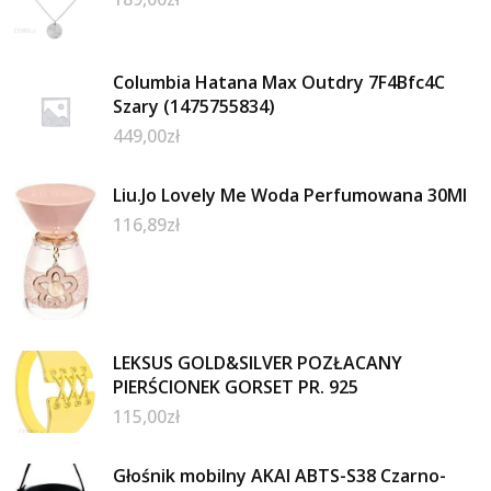
Columbia Hatana Max Outdry 7F4Bfc4C
Szary (1475755834)
449,00
zł
Liu.Jo Lovely Me Woda Perfumowana 30Ml
116,89
zł
LEKSUS GOLD&SILVER POZŁACANY
PIERŚCIONEK GORSET PR. 925
115,00
zł
Głośnik mobilny AKAI ABTS-S38 Czarno-