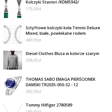
Kolczyki Staviori /KDM5942/
175,00
zł
Sztyftowe kolczyki koła Tennis Deluxe
Mixed, białe, powlekane rodem
489,99
zł
Diesel Clothes Bluza w kolorze szarym
298,95
zł
THOMAS SABO EMAGA PIERŚCIONEK
DAMSKI TR2035-050-32 - 12
382,90
zł
Tommy Hilfiger 2780589
189,00
zł