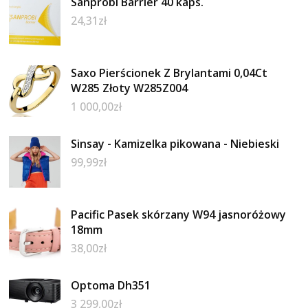
Sanprobi Barrier 40 kaps.
24,31
zł
Saxo Pierścionek Z Brylantami 0,04Ct
W285 Złoty W285Z004
1 000,00
zł
Sinsay - Kamizelka pikowana - Niebieski
99,99
zł
Pacific Pasek skórzany W94 jasnoróżowy
18mm
38,00
zł
Optoma Dh351
3 299,00
zł