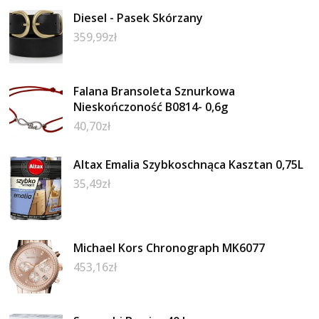
Diesel - Pasek Skórzany
359,99
zł
Falana Bransoleta Sznurkowa
Nieskończoność B0814- 0,6g
40,70
zł
Altax Emalia Szybkoschnąca Kasztan 0,75L
35,49
zł
Michael Kors Chronograph MK6077
453,16
zł