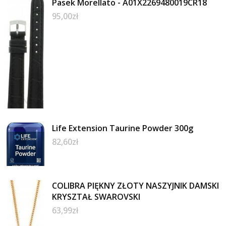
Pasek Morellato - A01X2269480019CR18
95,00
zł
Life Extension Taurine Powder 300g
82,60
zł
COLIBRA PIĘKNY ZŁOTY NASZYJNIK DAMSKI
KRYSZTAŁ SWAROVSKI
63,99
zł