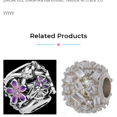
plecak bts, sukienka dla kobiet, reebok at craze 2.0
yyyyy
Related Products