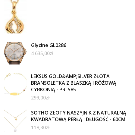
Glycine GL0286
4 635,00
zł
LEKSUS GOLD&AMP;SILVER ZŁOTA
BRANSOLETKA Z BLASZKĄ I RÓŻOWĄ
CYRKONIĄ - PR. 585
299,00
zł
SOTHO ZŁOTY NASZYJNIK Z NATURALNĄ
KWADRATOWĄ PERŁĄ : DŁUGOŚĆ - 60CM
118,30
zł