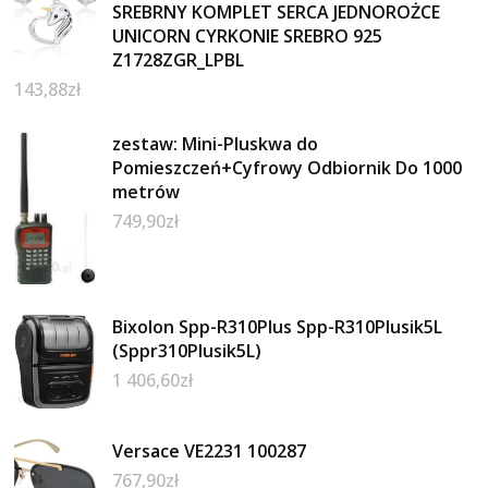
SREBRNY KOMPLET SERCA JEDNOROŻCE
UNICORN CYRKONIE SREBRO 925
Z1728ZGR_LPBL
143,88
zł
zestaw: Mini-Pluskwa do
Pomieszczeń+Cyfrowy Odbiornik Do 1000
metrów
749,90
zł
Bixolon Spp-R310Plus Spp-R310Plusik5L
(Sppr310Plusik5L)
1 406,60
zł
Versace VE2231 100287
767,90
zł