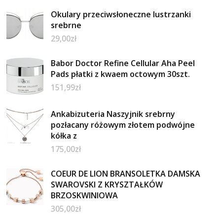
Okulary przeciwsłoneczne lustrzanki
srebrne
29,00
zł
Babor Doctor Refine Cellular Aha Peel
Pads płatki z kwaem octowym 30szt.
151,99
zł
Ankabizuteria Naszyjnik srebrny
pozłacany różowym złotem podwójne
kółka z
175,00
zł
COEUR DE LION BRANSOLETKA DAMSKA
SWAROVSKI Z KRYSZTAŁKÓW
BRZOSKWINIOWA
305,00
zł