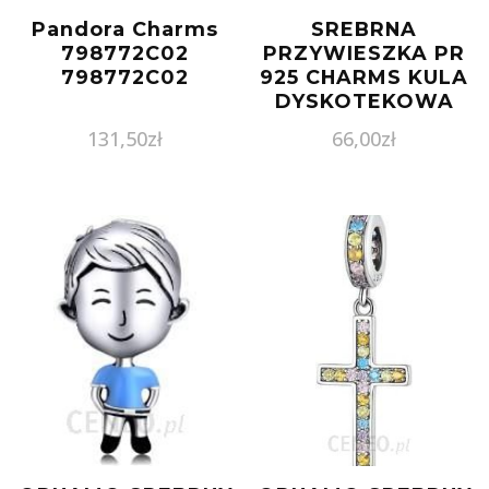
Pandora Charms
SREBRNA
798772C02
PRZYWIESZKA PR
798772C02
925 CHARMS KULA
DYSKOTEKOWA
CYRKONIE PAN092
131,50
zł
66,00
zł