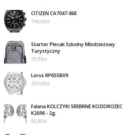
CITIZEN CA7047-86E
798,00
zł
Starter Plecak Szkolny Młodzieżowy
Turystyczny
79,99
zł
Lorus RP655BX9
259,00
zł
Falana KOLCZYKI SREBRNE KOZIOROŻEC
K2696 - 2g.
63,80
zł