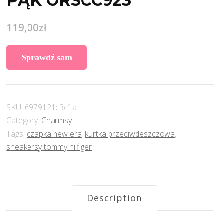
PĄK ORSCC923
119,00
zł
Sprawdź sam
SKU:
6979121c3c1a
Category:
Charmsy
Tags:
czapka new era
,
kurtka przeciwdeszczowa
,
sneakersy tommy hilfiger
Description