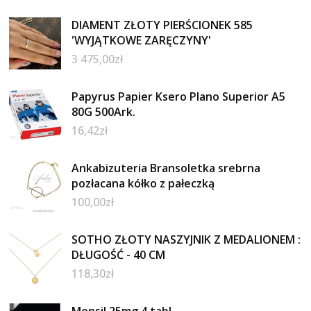
DIAMENT ZŁOTY PIERŚCIONEK 585
'WYJĄTKOWE ZARĘCZYNY'
3 475,00
zł
Papyrus Papier Ksero Plano Superior A5
80G 500Ark.
16,42
zł
Ankabizuteria Bransoletka srebrna
pozłacana kółko z pałeczką
100,00
zł
SOTHO ZŁOTY NASZYJNIK Z MEDALIONEM :
DŁUGOŚĆ - 40 CM
118,30
zł
Mensil 25mg 4 tabl.