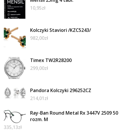
10,95
zł
Kolczyki Staviori /KZC5243/
982,00
zł
Timex TW2R28200
299,00
zł
Pandora Kolczyki 296252CZ
214,01
zł
Ray-Ban Round Metal Rx 3447V 2509 50
rozm. M
335,13
zł