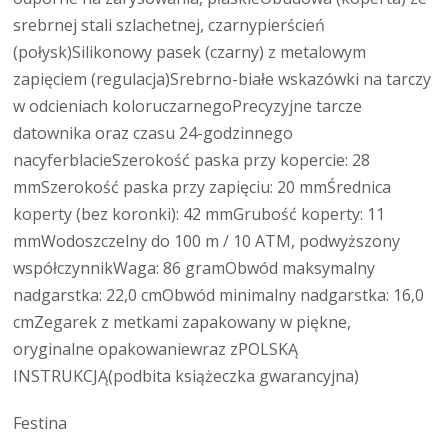
srebrnej stali szlachetnej, czarnypierścień
(połysk)Silikonowy pasek (czarny) z metalowym
zapięciem (regulacja)Srebrno-białe wskazówki na tarczy
w odcieniach koloruczarnegoPrecyzyjne tarcze
datownika oraz czasu 24-godzinnego
nacyferblacieSzerokość paska przy kopercie: 28
mmSzerokość paska przy zapięciu: 20 mmŚrednica
koperty (bez koronki): 42 mmGrubość koperty: 11
mmWodoszczelny do 100 m / 10 ATM, podwyższony
współczynnikWaga: 86 gramObwód maksymalny
nadgarstka: 22,0 cmObwód minimalny nadgarstka: 16,0
cmZegarek z metkami zapakowany w piękne,
oryginalne opakowaniewraz zPOLSKĄ
INSTRUKCJĄ(podbita książeczka gwarancyjna)
Festina