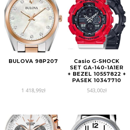
BULOVA 98P207
Casio G-SHOCK
SET GA-140-1A1ER
+ BEZEL 10557822 +
PASEK 10347710
1 418,99
zł
543,00
zł