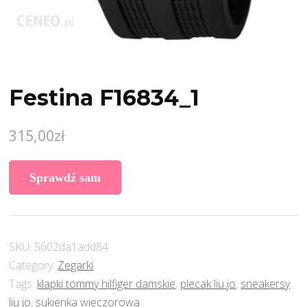
Festina F16834_1
315,00
zł
Sprawdź sam
SKU:
5602da1add84
Category:
Zegarki
Tags:
klapki tommy hilfiger damskie
,
plecak liu jo
,
sneakersy
liu jo
,
sukienka wieczorowa