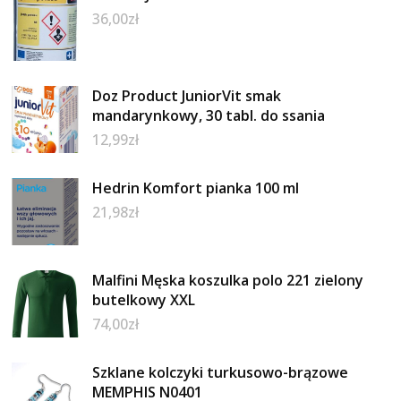
36,00
zł
Doz Product JuniorVit smak
mandarynkowy, 30 tabl. do ssania
12,99
zł
Hedrin Komfort pianka 100 ml
21,98
zł
Malfini Męska koszulka polo 221 zielony
butelkowy XXL
74,00
zł
Szklane kolczyki turkusowo-brązowe
MEMPHIS N0401