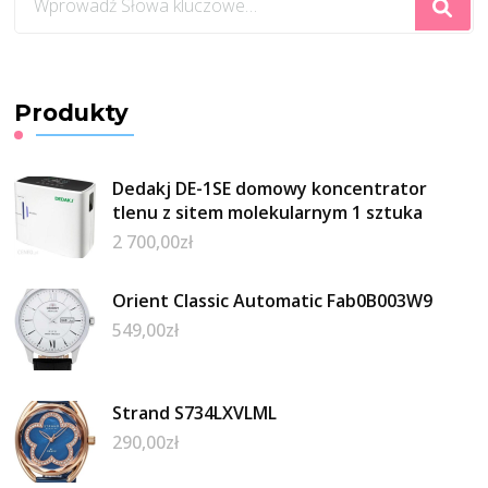
czegoś?
Produkty
Dedakj DE-1SE domowy koncentrator
tlenu z sitem molekularnym 1 sztuka
2 700,00
zł
Orient Classic Automatic Fab0B003W9
549,00
zł
Strand S734LXVLML
290,00
zł