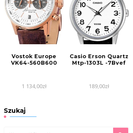
Vostok Europe
Casio Erson Quartz
VK64-560B600
Mtp-1303L -7Bvef
1 134,00
zł
189,00
zł
Szukaj
Szukasz