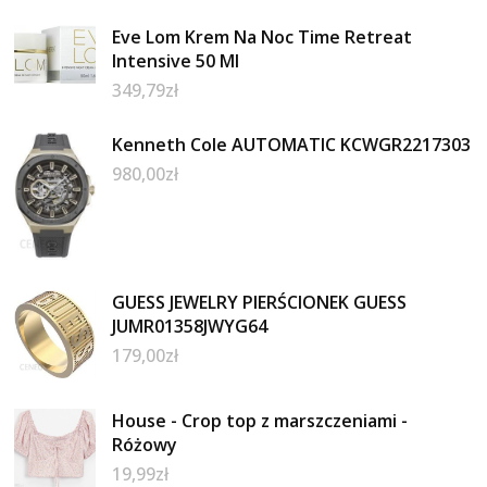
Eve Lom Krem Na Noc Time Retreat
Intensive 50 Ml
349,79
zł
Kenneth Cole AUTOMATIC KCWGR2217303
980,00
zł
GUESS JEWELRY PIERŚCIONEK GUESS
JUMR01358JWYG64
179,00
zł
House - Crop top z marszczeniami -
Różowy
19,99
zł