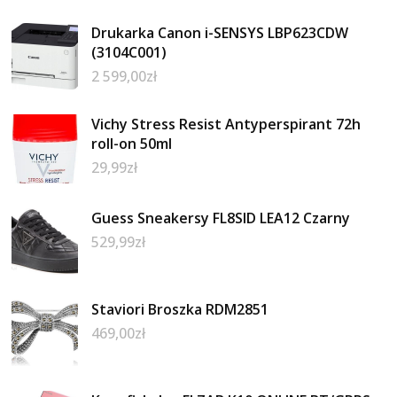
Drukarka Canon i-SENSYS LBP623CDW
(3104C001)
2 599,00
zł
Vichy Stress Resist Antyperspirant 72h
roll-on 50ml
29,99
zł
Guess Sneakersy FL8SID LEA12 Czarny
529,99
zł
Staviori Broszka RDM2851
469,00
zł