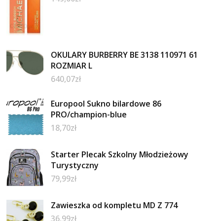
OKULARY BURBERRY BE 3138 110971 61
ROZMIAR L
640,07
zł
Europool Sukno bilardowe 86
PRO/champion-blue
18,70
zł
Starter Plecak Szkolny Młodzieżowy
Turystyczny
79,99
zł
Zawieszka od kompletu MD Z 774
36,99
zł