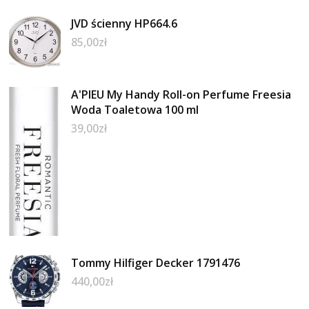
JVD ścienny HP664.6
85,00
zł
A'PIEU My Handy Roll-on Perfume Freesia
Woda Toaletowa 100 ml
39,00
zł
Tommy Hilfiger Decker 1791476
440,00
zł