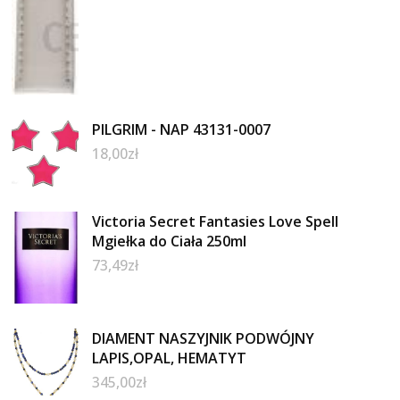
PILGRIM - NAP 43131-0007
18,00
zł
Victoria Secret Fantasies Love Spell
Mgiełka do Ciała 250ml
73,49
zł
DIAMENT NASZYJNIK PODWÓJNY
LAPIS,OPAL, HEMATYT
345,00
zł