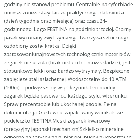
godziny nie stanowi problemu. Centralnie na cyferblacie
umieszczonezostały tarcze praktycznego datownika
(dzień tygodnia oraz miesiąca) oraz czasu24-
godzinnego. Logo FESTINA na godzinie trzeciej. Czarny
pasek wykonany zwytrzymałego tworzywa sztucznego
ozdobiony został kratką. Dzięki
zastosowaniunajnowszych technologicznie materiałów
zegarek nie uczula (brak niklu i chromuw składzie), jest
stosunkowo lekki oraz bardzo wytrzymały. Bezpieczne
zapięcieze stali szlachetnej. Wodoszczelny do 10 ATM
(100m) – podwyższony współczynnik.Ten modny
zegarek będzie pasował do każdego stylu, wizerunku.
Spraw prezentsobie lub ukochanej osobie. Pełna
dokumentacja. Gustownie zapakowany wunikatowe
pudełeczko FESTINA.Męski zegarek kwarcowy
(precyzyjny japoński mechanizm)Szkiełko mineralne
odporne na zarysowania, płaskieObudowa (koperta) ze