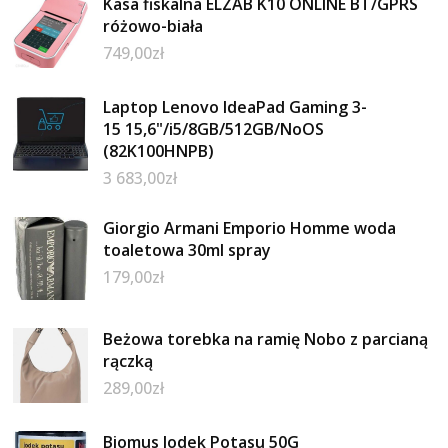
Kasa fiskalna ELZAB K10 ONLINE BT/GPRS
różowo-biała
749,00
zł
Laptop Lenovo IdeaPad Gaming 3-
15 15,6"/i5/8GB/512GB/NoOS
(82K100HNPB)
3 683,00
zł
Giorgio Armani Emporio Homme woda
toaletowa 30ml spray
179,00
zł
Beżowa torebka na ramię Nobo z parcianą
rączką
289,00
zł
Biomus Jodek Potasu 50G