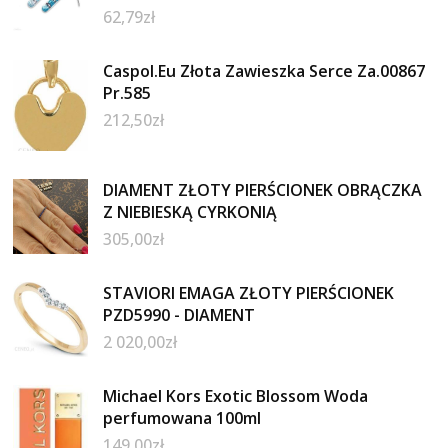
62,79
zł
Caspol.Eu Złota Zawieszka Serce Za.00867
Pr.585
212,50
zł
DIAMENT ZŁOTY PIERŚCIONEK OBRĄCZKA
Z NIEBIESKĄ CYRKONIĄ
305,00
zł
STAVIORI EMAGA ZŁOTY PIERŚCIONEK
PZD5990 - DIAMENT
2 020,00
zł
Michael Kors Exotic Blossom Woda
perfumowana 100ml
149,00
zł