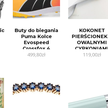
ic
Buty do biegania
KOKONET
Puma Kolce
PIERŚCIONEK
Evospeed
OWALNYMI
Crossfox 4
CYRKONIAM
499,80
zł
119,00
zł
37700801
MODERN GL
Pomarańczowy
POZŁACANY