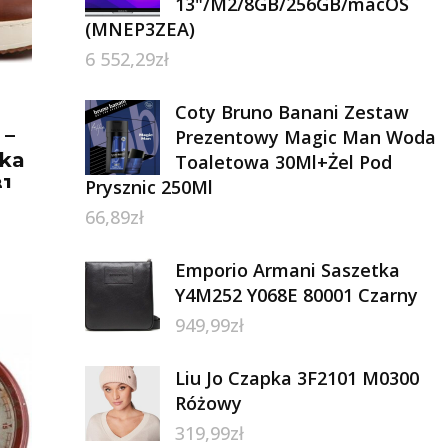
13"/M2/8GB/256GB/macOS
(MNEP3ZEA)
6 552,29
zł
Coty Bruno Banani Zestaw
 –
Prezentowy Magic Man Woda
kka
Toaletowa 30Ml+Żel Pod
1
Prysznic 250Ml
l
66,89
zł
Emporio Armani Saszetka
Y4M252 Y068E 80001 Czarny
949,99
zł
Liu Jo Czapka 3F2101 M0300
Różowy
319,99
zł