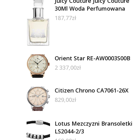
Juicy Couture Juicy Couture
30Ml Woda Perfumowana
187,77
zł
Orient Star RE-AW0003S00B
2 337,00
zł
Citizen Chrono CA7061-26X
829,00
zł
Lotus Mezczyzni Bransoletki
LS2044-2/3