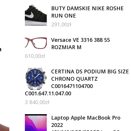
BUTY DAMSKIE NIKE ROSHE
RUN ONE
291,00
zł
Versace VE 3316 388 55
ROZMIAR M
n
610,00
zł
CERTINA DS PODIUM BIG SIZE
CHRONO QUARTZ
C0016471104700
C001.647.11.047.00
3 840,00
zł
Laptop Apple MacBook Pro
2022