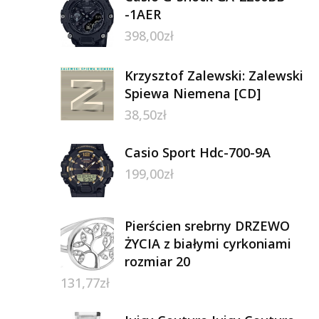
-1AER
398,00
zł
Krzysztof Zalewski: Zalewski
Spiewa Niemena [CD]
38,50
zł
Casio Sport Hdc-700-9A
199,00
zł
Pierścien srebrny DRZEWO
ŻYCIA z białymi cyrkoniami
rozmiar 20
131,77
zł