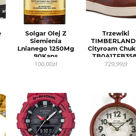
e
Solgar Olej Z
Trzewiki
Siemienia
TIMBERLAND
Lnianego 1250Mg
Cityroam Chu
90Kaps
TB0A1TFB358
100,00
zł
729,99
zł
Md Brown Ful
Grain