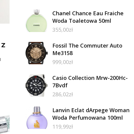
Chanel Chance Eau Fraiche
Woda Toaletowa 50ml
355,00
zł
 Z
Fossil The Commuter Auto
Me3158
I
999,00
zł
AM
Casio Collection Mrw-200Hc-
7Bvdf
286,02
zł
Lanvin Eclat dArpege Woman
Woda Perfumowana 100ml
119,99
zł