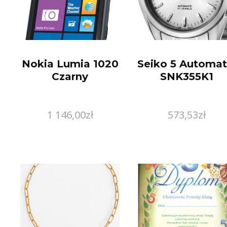
Nokia Lumia 1020
Seiko 5 Automat
Czarny
SNK355K1
1 146,00
zł
573,53
zł