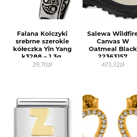
Falana Kolczyki
Salewa Wildfir
srebrne szerokie
Canvas W
kółeczka Yin Yang
Oatmeal Black
k3288 – 1,3g.
22363157
29,70
zł
473,32
zł
(FALK3288)