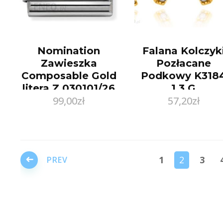
Nomination
Falana Kolczyk
Zawieszka
Pozłacane
Composable Gold
Podkowy K318
litera Z 030101/26
1,3 G
99,00
zł
57,20
zł
←
1
2
3