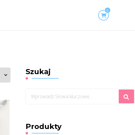
0
Szukaj
Szukasz
czegoś?
Produkty