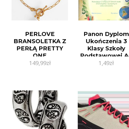
PERLOVE
Panon Dyplom
BRANSOLETKA Z
Ukończenia 3
PERŁĄ PRETTY
Klasy Szkoły
ONE
Podstawowej A
149,99
zł
1,49
zł