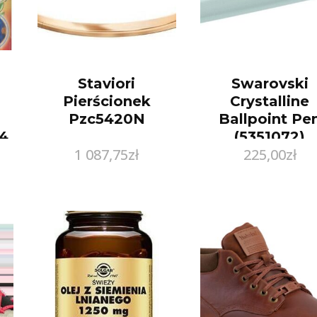
Staviori
Swarovski
Pierścionek
Crystalline
Pzc5420N
Ballpoint Pe
4
(5351072)
1 087,75
zł
225,00
zł