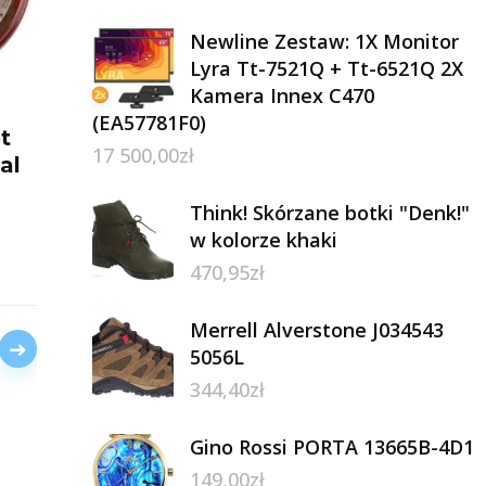
Newline Zestaw: 1X Monitor
Lyra Tt-7521Q + Tt-6521Q 2X
Kamera Innex C470
(EA57781F0)
t
17 500,00
zł
al
Think! Skórzane botki "Denk!"
w kolorze khaki
470,95
zł
Merrell Alverstone J034543
→
5056L
344,40
zł
Gino Rossi PORTA 13665B-4D1
149,00
zł