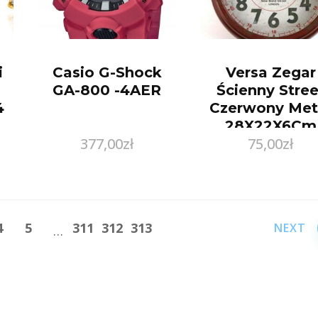
i
Casio G-Shock
Versa Zegar
GA-800 -4AER
Ścienny Stree
4
Czerwony Met
28X22X6Cm
377,00
zł
75,00
zł
4
5
311
312
313
…