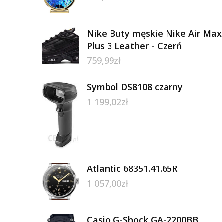
Nike Buty męskie Nike Air Max
Plus 3 Leather - Czerń
759,99
zł
Symbol DS8108 czarny
1 199,02
zł
Atlantic 68351.41.65R
1 057,00
zł
Casio G-Shock GA-2200BB