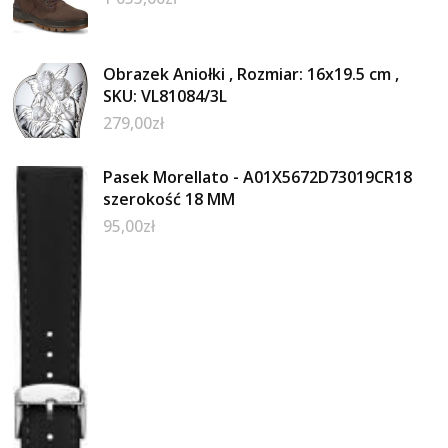
Obrazek Aniołki , Rozmiar: 16x19.5 cm ,
SKU: VL81084/3L
279,00
zł
Pasek Morellato - A01X5672D73019CR18
szerokość 18 MM
95,00
zł