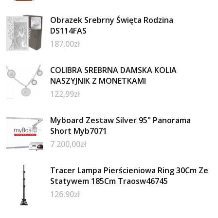
Obrazek Srebrny Święta Rodzina
DS114FAS
187,00
zł
COLIBRA SREBRNA DAMSKA KOLIA
NASZYJNIK Z MONETKAMI
122,99
zł
Myboard Zestaw Silver 95" Panorama
Short Myb7071
7 200,00
zł
Tracer Lampa Pierścieniowa Ring 30Cm Ze
Statywem 185Cm Traosw46745
126,90
zł