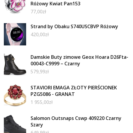
Różowy Kwiat Pan153
77,00
zł
Strand by Obaku S740USCBVP Różowy
420,00
zł
Damskie Buty zimowe Geox Hoara D26Fta-
00043-C9999 – Czarny
579,99
zł
STAVIORI EMAGA ZŁOTY PIERŚCIONEK
PZG5086 - GRANAT
1 955,00
zł
Salomon Outsnaps Cswp 409220 Czarny
Szary
649,99
zł