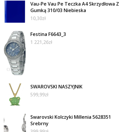
Vau-Pe Vau Pe Teczka A4 Skrzydłowa Z
Gumką 310/03 Niebieska
10,30
zł
Festina F6643_3
1 221,26
zł
SWAROVSKI NASZYJNIK
599,99
zł
Swarovski Kolczyki Millenia 5628351
Srebrny
399,99
zł