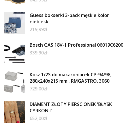
Guess bokserki 3-pack męskie kolor
niebieski
219,99
zł
Bosch GAS 18V-1 Professional 06019C6200
339,90
zł
Kosz 1/2S do makaroniarek CP-94/98,
280x240x215 mm , RMGASTRO, 3060
729,00
zł
DIAMENT ZŁOTY PIERŚCIONEK 'BŁYSK
CYRKONII'
652,00
zł