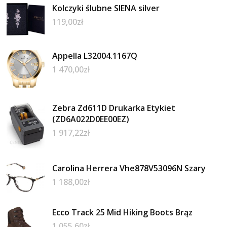
Kolczyki ślubne SIENA silver
119,00
zł
Appella L32004.1167Q
1 470,00
zł
Zebra Zd611D Drukarka Etykiet
(ZD6A022D0EE00EZ)
1 917,22
zł
Carolina Herrera Vhe878V53096N Szary
1 188,00
zł
Ecco Track 25 Mid Hiking Boots Brąz
1 055,60
zł