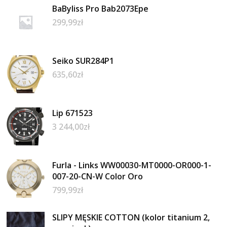
BaByliss Pro Bab2073Epe
299,99
zł
Seiko SUR284P1
635,60
zł
Lip 671523
3 244,00
zł
Furla - Links WW00030-MT0000-OR000-1-
007-20-CN-W Color Oro
799,99
zł
SLIPY MĘSKIE COTTON (kolor titanium 2,