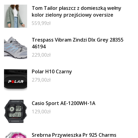
Tom Tailor płaszcz z domieszką wełny
kolor zielony przejściowy oversize
559,99
zł
Trespass Vibram Zindzi Dlx Grey 28355
46194
229,00
zł
Polar H10 Czarny
279,00
zł
Casio Sport AE-1200WH-1A
129,00
zł
Srebrna Przywieszka Pr 925 Charms