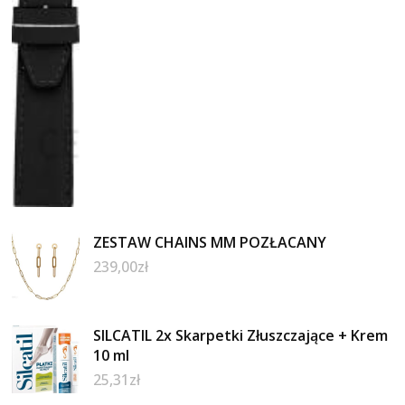
ZESTAW CHAINS MM POZŁACANY
239,00
zł
SILCATIL 2x Skarpetki Złuszczające + Krem
10 ml
25,31
zł