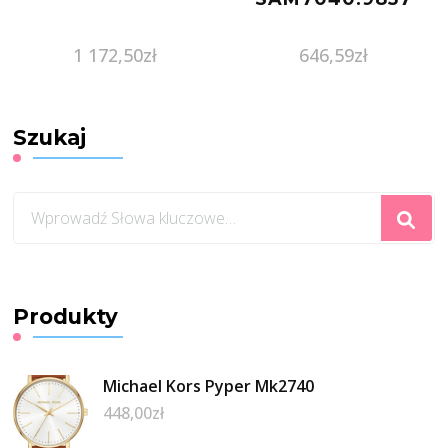
1 172,50
zł
646,59
zł
Szukaj
Szukasz
czegoś?
Produkty
Michael Kors Pyper Mk2740
448,00
zł