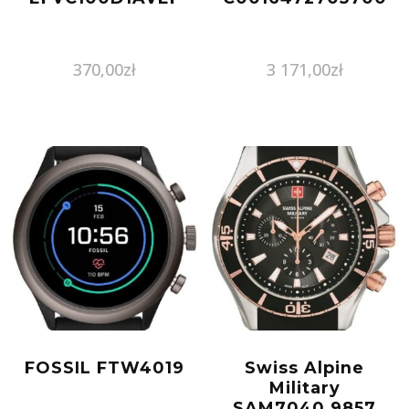
370,00
zł
3 171,00
zł
FOSSIL FTW4019
Swiss Alpine
Military
SAM7040.9857