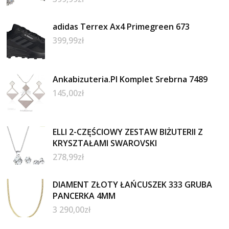
adidas Terrex Ax4 Primegreen 673
399,99
zł
Ankabizuteria.Pl Komplet Srebrna 7489
145,00
zł
ELLI 2-CZĘŚCIOWY ZESTAW BIŻUTERII Z
KRYSZTAŁAMI SWAROVSKI
278,99
zł
DIAMENT ZŁOTY ŁAŃCUSZEK 333 GRUBA
PANCERKA 4MM
3 290,00
zł