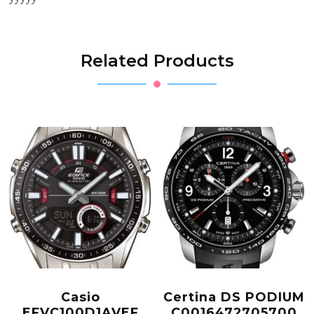
Related Products
Casio
Certina DS PODIUM
EFVC100D1AVEF
C0016472705700