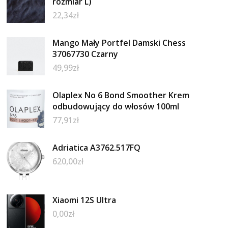
rozmiar L)
22,34
zł
Mango Mały Portfel Damski Chess
37067730 Czarny
49,99
zł
Olaplex No 6 Bond Smoother Krem
odbudowujący do włosów 100ml
77,91
zł
Adriatica A3762.517FQ
620,00
zł
Xiaomi 12S Ultra
0,00
zł