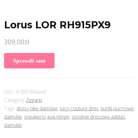
Lorus LOR RH915PX9
309,00
zł
Sprawdź sam
SKU:
4cf89784aeef
Category:
Zegarki
Tags:
dresy nike damskie
,
juicy couture dres
,
kurtki puchowe
damskie
,
sneakersy eva minge
,
spodnie dresowe adidas
damskie