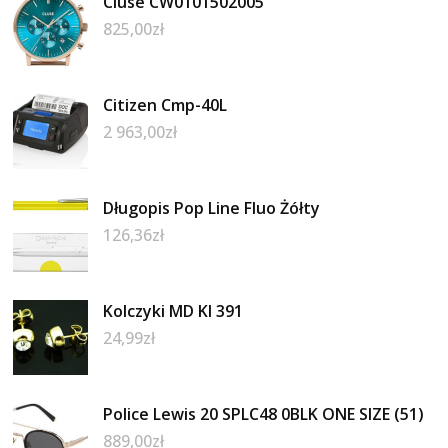
Cluse CW0101502005
825,00
zł
Citizen Cmp-40L
2 963,00
zł
Długopis Pop Line Fluo Żółty
126,36
zł
Kolczyki MD KI 391
24,99
zł
Police Lewis 20 SPLC48 0BLK ONE SIZE (51)
889,00
zł