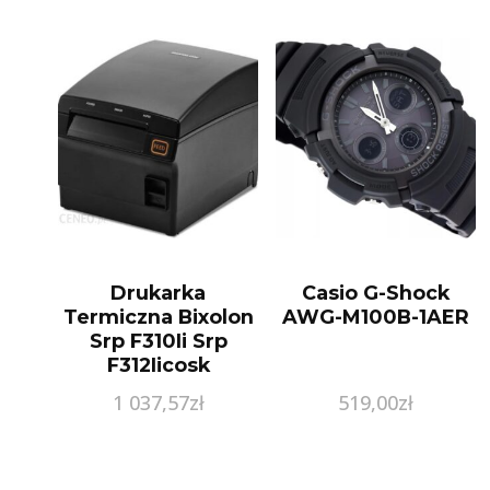
Drukarka
Casio G-Shock
Termiczna Bixolon
AWG-M100B-1AER
Srp F310Ii Srp
F312Iicosk
1 037,57
zł
519,00
zł