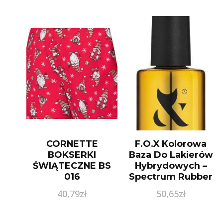
CORNETTE
F.O.X Kolorowa
BOKSERKI
Baza Do Lakierów
ŚWIĄTECZNE BS
Hybrydowych –
016
Spectrum Rubber
Base 072
40,79
zł
50,65
zł