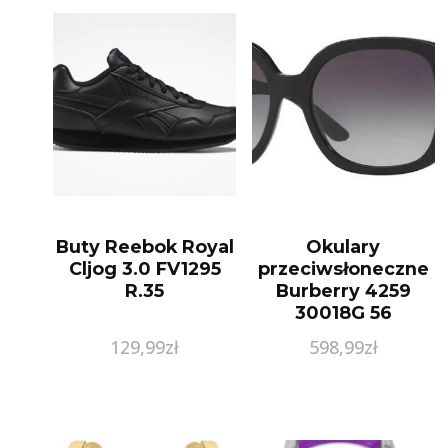
Buty Reebok Royal
Okulary
Cljog 3.0 FV1295
przeciwsłoneczne
R.35
Burberry 4259
30018G 56
129,99
zł
598,99
zł