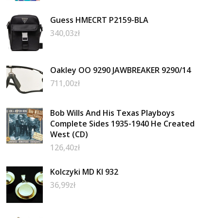
Guess HMECRT P2159-BLA
340,03
zł
Oakley OO 9290 JAWBREAKER 9290/14
711,00
zł
Bob Wills And His Texas Playboys
Complete Sides 1935-1940 He Created
West (CD)
126,40
zł
Kolczyki MD KI 932
36,99
zł