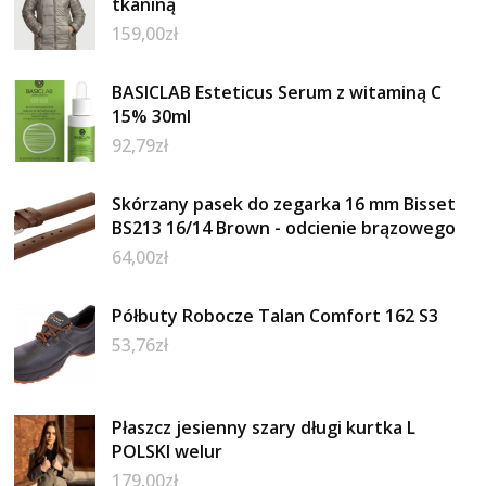
tkaniną
159,00
zł
BASICLAB Esteticus Serum z witaminą C
15% 30ml
92,79
zł
Skórzany pasek do zegarka 16 mm Bisset
BS213 16/14 Brown - odcienie brązowego
64,00
zł
Półbuty Robocze Talan Comfort 162 S3
53,76
zł
Płaszcz jesienny szary długi kurtka L
POLSKI welur
179,00
zł