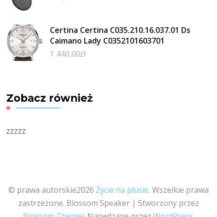
Certina Certina C035.210.16.037.01 Ds
Caimano Lady C0352101603701
1 440,00
zł
Zobacz również
zzzzz
© prawa autorskie2026
Życie na plusie
. Wszelkie prawa
zastrzeżone.
Blossom Speaker | Stworzony przez
Blossom Themes
.Napędzane przez
WordPress
.