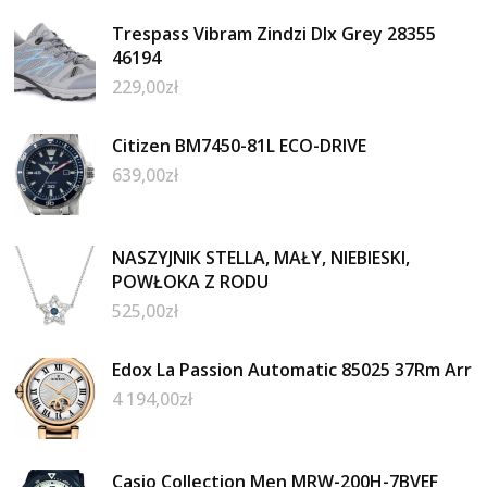
Trespass Vibram Zindzi Dlx Grey 28355
46194
229,00
zł
Citizen BM7450-81L ECO-DRIVE
639,00
zł
NASZYJNIK STELLA, MAŁY, NIEBIESKI,
POWŁOKA Z RODU
525,00
zł
Edox La Passion Automatic 85025 37Rm Arr
4 194,00
zł
Casio Collection Men MRW-200H-7BVEF