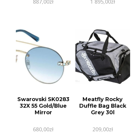
887,00
zł
1 895,00
zł
Swarovski SK0283
Meatfly Rocky
32X 55 Gold/Blue
Duffle Bag Black
Mirror
Grey 30l
680,00
zł
209,00
zł