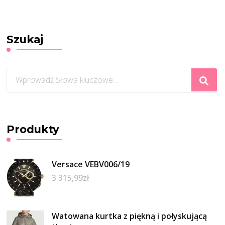
Szukaj
Szukasz
czegoś?
Produkty
Versace VEBV006/19
3 315,99
zł
Watowana kurtka z piękną i połyskującą