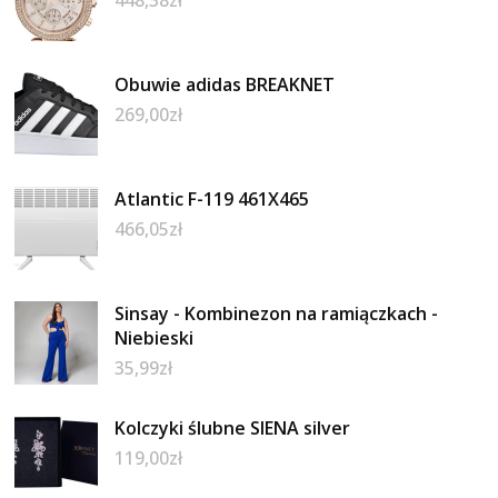
448,38
zł
Obuwie adidas BREAKNET
269,00
zł
Atlantic F-119 461X465
466,05
zł
Sinsay - Kombinezon na ramiączkach -
Niebieski
35,99
zł
Kolczyki ślubne SIENA silver
119,00
zł