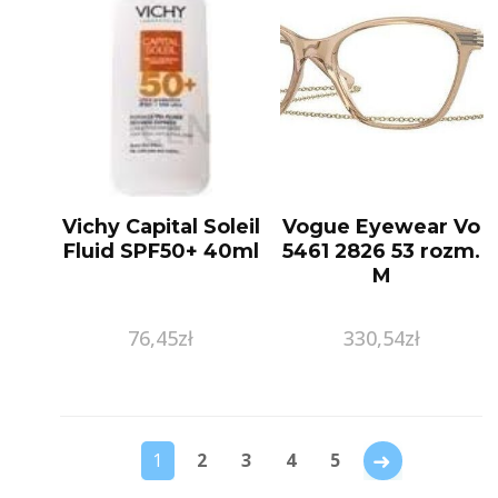
Vichy Capital Soleil
Vogue Eyewear Vo
Fluid SPF50+ 40ml
5461 2826 53 rozm.
M
76,45
zł
330,54
zł
→
1
2
3
4
5