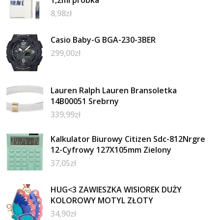
8,98
zł
Casio Baby-G BGA-230-3BER
299,00
zł
Lauren Ralph Lauren Bransoletka
14B00051 Srebrny
339,99
zł
Kalkulator Biurowy Citizen Sdc-812Nrgre
12-Cyfrowy 127X105mm Zielony
37,05
zł
HUG<3 ZAWIESZKA WISIOREK DUŻY
KOLOROWY MOTYL ZŁOTY
34,90
zł