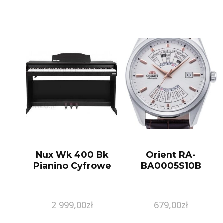
Nux Wk 400 Bk
Orient RA-
Pianino Cyfrowe
BA0005S10B
2 999,00
zł
679,00
zł