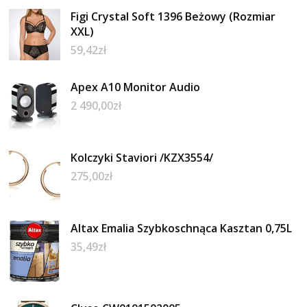
Figi Crystal Soft 1396 Beżowy (Rozmiar
XXL)
59,42
zł
Apex A10 Monitor Audio
2 490,00
zł
Kolczyki Staviori /KZX3554/
275,00
zł
Altax Emalia Szybkoschnąca Kasztan 0,75L
35,49
zł