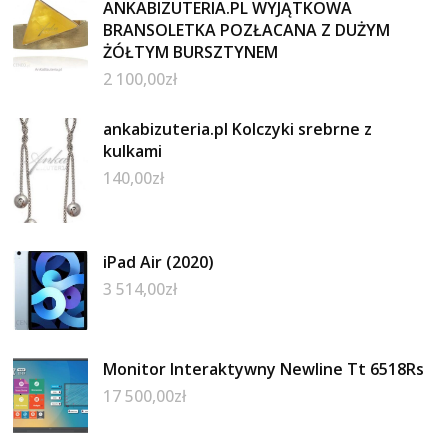
ANKABIZUTERIA.PL WYJĄTKOWA
BRANSOLETKA POZŁACANA Z DUŻYM
ŻÓŁTYM BURSZTYNEM
2 100,00
zł
ankabizuteria.pl Kolczyki srebrne z
kulkami
140,00
zł
iPad Air (2020)
3 514,00
zł
Monitor Interaktywny Newline Tt 6518Rs
17 500,00
zł