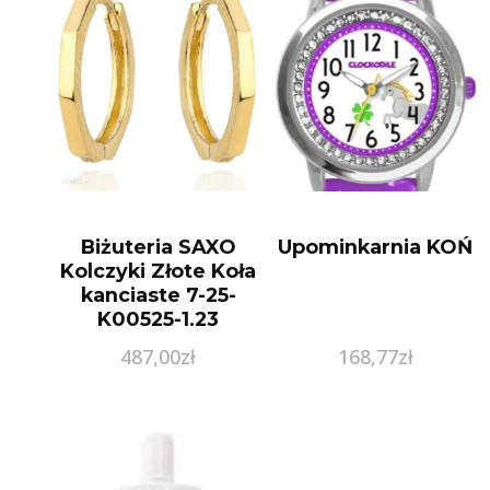
Biżuteria SAXO
Upominkarnia KOŃ
Kolczyki Złote Koła
kanciaste 7-25-
K00525-1.23
487,00
zł
168,77
zł