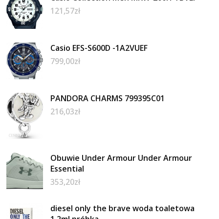
121,57
zł
Casio EFS-S600D -1A2VUEF
799,00
zł
PANDORA CHARMS 799395C01
216,03
zł
Obuwie Under Armour Under Armour
Essential
353,20
zł
diesel only the brave woda toaletowa
1,2ml próbka