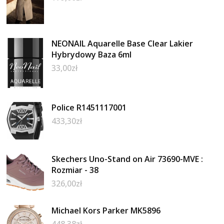
NEONAIL Aquarelle Base Clear Lakier
Hybrydowy Baza 6ml
33,00
zł
Police R1451117001
433,30
zł
Skechers Uno-Stand on Air 73690-MVE :
Rozmiar - 38
326,00
zł
Michael Kors Parker MK5896