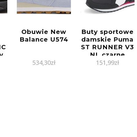
Obuwie New
Buty sportowe
Balance U574
damskie Puma
IC
ST RUNNER V3
y
NL czarne
534,30
zł
151,99
zł
38485707