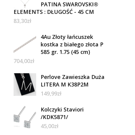
PATINA SWAROVSKI®
ELEMENTS : DŁUGOŚĆ - 45 CM
83,30
zł
4Au Złoty łańcuszek
kostka z białego złota P
585 gr. 1.75 (45 cm)
704,00
zł
Perlove Zawieszka Duża
LITERA M K38P2M
149,99
zł
Kolczyki Staviori
/KDK5871/
45,00
zł