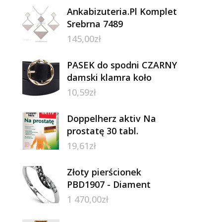
Ankabizuteria.Pl Komplet
Srebrna 7489
145,00
zł
PASEK do spodni CZARNY
damski klamra koło
10,59
zł
Doppelherz aktiv Na
prostatę 30 tabl.
19,61
zł
Złoty pierścionek
PBD1907 - Diament
1 470,00
zł