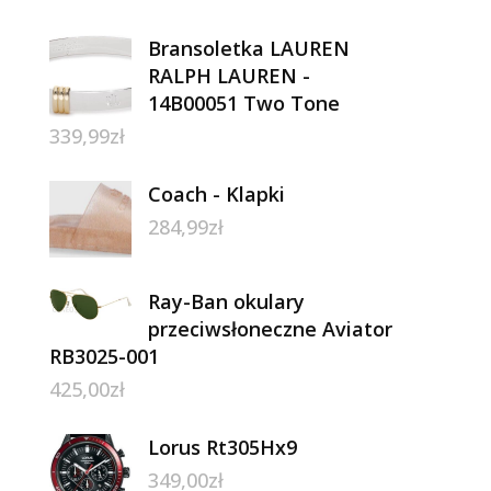
Bransoletka LAUREN
RALPH LAUREN -
14B00051 Two Tone
339,99
zł
Coach - Klapki
284,99
zł
Ray-Ban okulary
przeciwsłoneczne Aviator
RB3025-001
425,00
zł
Lorus Rt305Hx9
349,00
zł