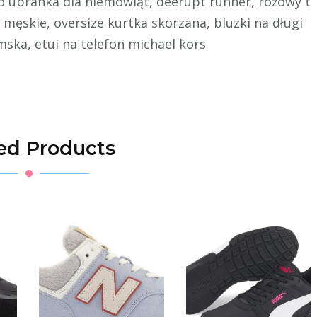
lo ubranka dla niemowląt, deerupt runner, różowy t
 męskie, oversize kurtka skorzana, bluzki na długi
ska, etui na telefon michael kors
ed Products