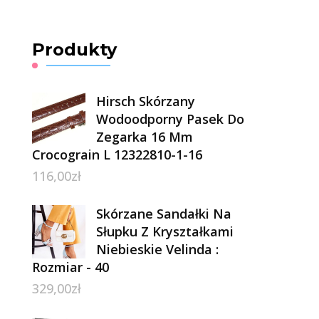
Produkty
Hirsch Skórzany
Wodoodporny Pasek Do
Zegarka 16 Mm
Crocograin L 12322810-1-16
116,00
zł
Skórzane Sandałki Na
Słupku Z Kryształkami
Niebieskie Velinda :
Rozmiar - 40
329,00
zł