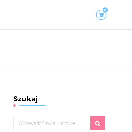
0
Szukaj
Szukasz
czegoś?