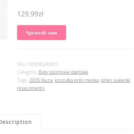
129,99
zł
Sprawdź sam
SKU:
56f69b24d601
Category:
Buty sportowe damskie
Tags:
2005 bluza
,
koszulka polo męska
,
pinko sukienki
,
rinascimento
Description