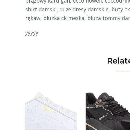
brązowy kardigan, ecco howell, coccodril
shirt damski, duże dresy damskie, buty ck
rękaw, bluzka ck meska, bluza tommy dam
yyyyy
Relat