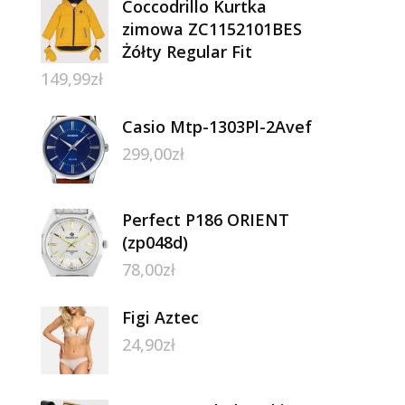
Coccodrillo Kurtka
zimowa ZC1152101BES
Żółty Regular Fit
149,99
zł
Casio Mtp-1303Pl-2Avef
299,00
zł
Perfect P186 ORIENT
(zp048d)
78,00
zł
Figi Aztec
24,90
zł