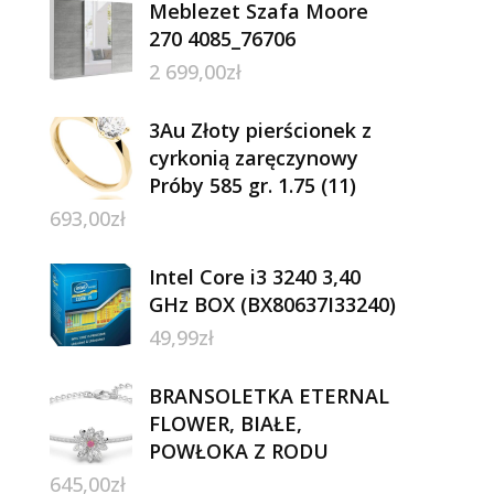
Meblezet Szafa Moore
270 4085_76706
2 699,00
zł
3Au Złoty pierścionek z
cyrkonią zaręczynowy
Próby 585 gr. 1.75 (11)
693,00
zł
Intel Core i3 3240 3,40
GHz BOX (BX80637I33240)
49,99
zł
BRANSOLETKA ETERNAL
FLOWER, BIAŁE,
POWŁOKA Z RODU
645,00
zł