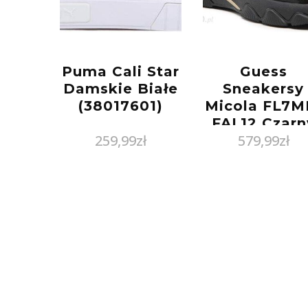
Puma Cali Star
Guess
Damskie Białe
Sneakersy
(38017601)
Micola FL7M
FAL12 Czarn
259,99
zł
579,99
zł