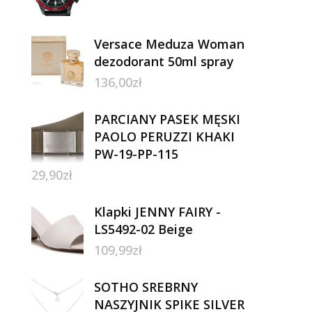
Versace Meduza Woman
dezodorant 50ml spray
136,00
zł
PARCIANY PASEK MĘSKI
PAOLO PERUZZI KHAKI
PW-19-PP-115
29,90
zł
Klapki JENNY FAIRY -
LS5492-02 Beige
109,99
zł
SOTHO SREBRNY
NASZYJNIK SPIKE SILVER