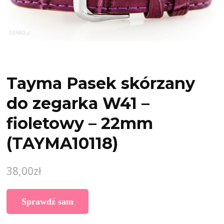
Tayma Pasek skórzany
do zegarka W41 –
fioletowy – 22mm
(TAYMA10118)
38,00
zł
Sprawdź sam