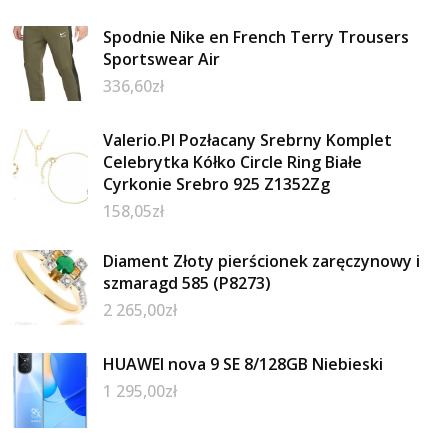
Spodnie Nike en French Terry Trousers
Sportswear Air
336,60
zł
Valerio.Pl Pozłacany Srebrny Komplet
Celebrytka Kółko Circle Ring Białe
Cyrkonie Srebro 925 Z1352Zg
158,05
zł
Diament Złoty pierścionek zaręczynowy i
szmaragd 585 (P8273)
2 265,00
zł
HUAWEI nova 9 SE 8/128GB Niebieski
1 295,00
zł