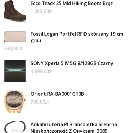
Ecco Track 25 Mid Hiking Boots Brąz
1 055,60
zł
Fossil Logan Portfel RFID skórzany 19 cm
grau
248,00
zł
SONY Xperia 5 IV 5G 8/128GB Czarny
4 899,00
zł
Orient RA-BA0001G10B
998,00
zł
Ankabizuteria.Pl Bransoletka Srebrna
Nieskończoność Z Onyksami 3685