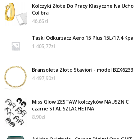
Kolczyki Złote Do Pracy Klasyczne Na Ucho
Colibra
46,65
zł
Taski Odkurzacz Aero 15 Plus 15L/17,4 Kpa
1 405,77
zł
Bransoleta Złoto Staviori - model BZX6233
4 497,90
zł
Miss Glow ZESTAW kolczyków NAUSZNIC
czarne STAL SZLACHETNA
8,90
zł