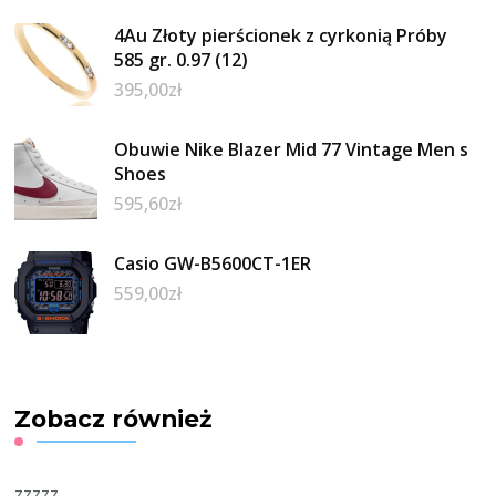
4Au Złoty pierścionek z cyrkonią Próby
585 gr. 0.97 (12)
395,00
zł
Obuwie Nike Blazer Mid 77 Vintage Men s
Shoes
595,60
zł
Casio GW-B5600CT-1ER
559,00
zł
Zobacz również
zzzzz