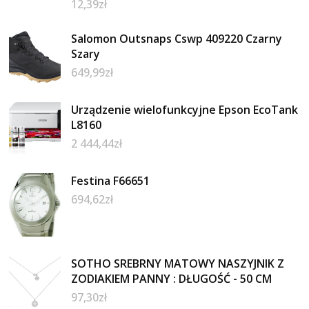
12,39
zł
Salomon Outsnaps Cswp 409220 Czarny
Szary
649,99
zł
Urządzenie wielofunkcyjne Epson EcoTank
L8160
2 444,44
zł
Festina F66651
694,62
zł
SOTHO SREBRNY MATOWY NASZYJNIK Z
ZODIAKIEM PANNY : DŁUGOŚĆ - 50 CM
97,30
zł