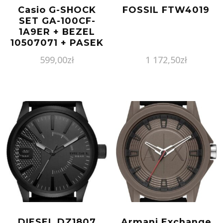
Casio G-SHOCK
FOSSIL FTW4019
SET GA-100CF-
1A9ER + BEZEL
10507071 + PASEK
10347688
599,00
zł
1 172,50
zł
DIESEL DZ1807
Armani Exchange