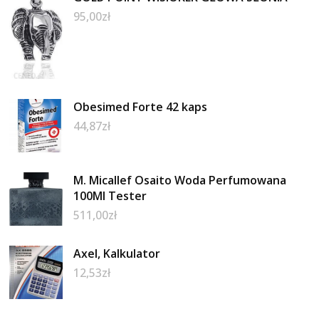
95,00
zł
Obesimed Forte 42 kaps
44,87
zł
M. Micallef Osaito Woda Perfumowana
100Ml Tester
511,00
zł
Axel, Kalkulator
12,53
zł