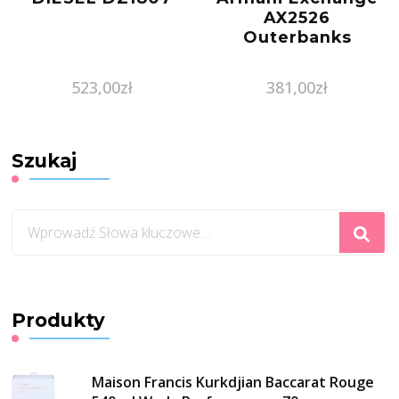
AX2526
Outerbanks
523,00
zł
381,00
zł
Szukaj
Szukasz
czegoś?
Produkty
Maison Francis Kurkdjian Baccarat Rouge