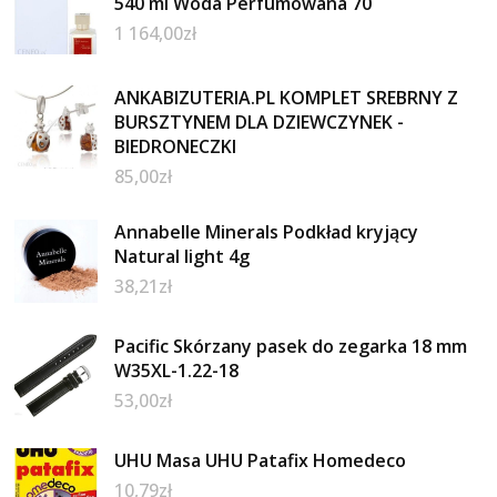
540 ml Woda Perfumowana 70
1 164,00
zł
ANKABIZUTERIA.PL KOMPLET SREBRNY Z
BURSZTYNEM DLA DZIEWCZYNEK -
BIEDRONECZKI
85,00
zł
Annabelle Minerals Podkład kryjący
Natural light 4g
38,21
zł
Pacific Skórzany pasek do zegarka 18 mm
W35XL-1.22-18
53,00
zł
UHU Masa UHU Patafix Homedeco
10,79
zł