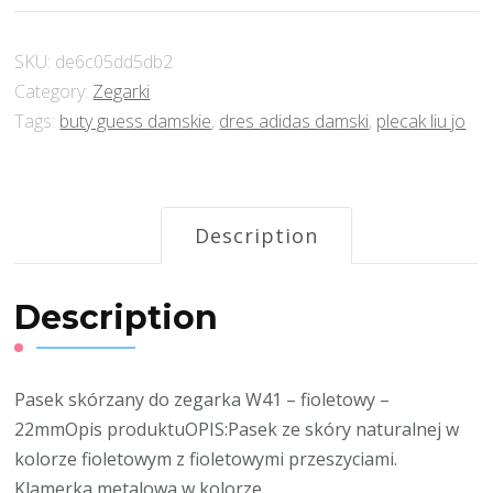
SKU:
de6c05dd5db2
Category:
Zegarki
Tags:
buty guess damskie
,
dres adidas damski
,
plecak liu jo
Description
Description
Pasek skórzany do zegarka W41 – fioletowy –
22mmOpis produktuOPIS:Pasek ze skóry naturalnej w
kolorze fioletowym z fioletowymi przeszyciami.
Klamerka metalowa w kolorze