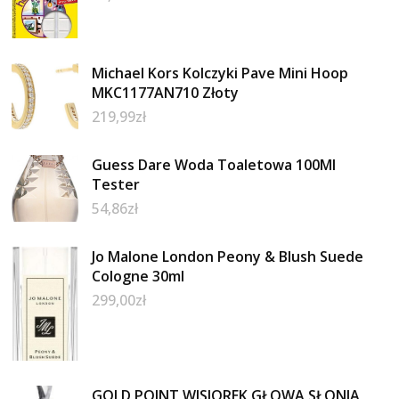
Michael Kors Kolczyki Pave Mini Hoop
MKC1177AN710 Złoty
219,99
zł
Guess Dare Woda Toaletowa 100Ml
Tester
54,86
zł
Jo Malone London Peony & Blush Suede
Cologne 30ml
299,00
zł
GOLD POINT WISIOREK GŁOWA SŁONIA