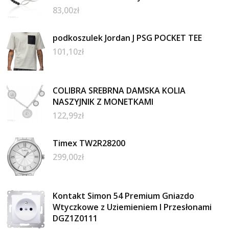
83,00
zł
podkoszulek Jordan J PSG POCKET TEE
101,10
zł
COLIBRA SREBRNA DAMSKA KOLIA
NASZYJNIK Z MONETKAMI
122,99
zł
Timex TW2R28200
299,00
zł
Kontakt Simon 54 Premium Gniazdo
Wtyczkowe z Uziemieniem I Przesłonami
DGZ1Z0111