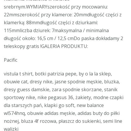
srebrnym.WYMIARYszerokość przy mocowaniu:
22mmszerokość przy klamerce: 20mmdługość części z
klamerką: 88mmdługość części z dziurkami:
115mmliczba dziurek: 7maksymalna / minimalna
długość około: 16,5 cm / 12,5 cmDo paska dokładamy 2
teleskopy gratis !GALERIA PRODUKTU:
Pacific
vistula t shirt, botki patrizia pepe, by o la la sklep,
obuwie cat, dresy nike, jasne spodnie męskie, bluzka,
dresy guess damskie, zara spodnie skorzane, stanik
sportowy nike, nike pegasus 36, żakiety, modne czapki
dla starszych pań, klapki go soft, new balance
wl574hnq, obuwie adidas męskie, adidas buty do piłki
nożnej, bluza 4f rozowa, płaszcz do sukienki, semi line
walizki