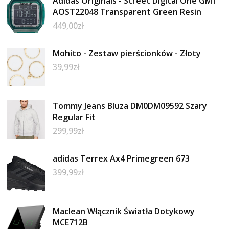
Adidas Originals - Street Digital One GMT
AOST22048 Transparent Green Resin
449,00
zł
Mohito - Zestaw pierścionków - Złoty
39,99
zł
Tommy Jeans Bluza DM0DM09592 Szary
Regular Fit
299,99
zł
adidas Terrex Ax4 Primegreen 673
399,99
zł
Maclean Włącznik Światła Dotykowy
MCE712B