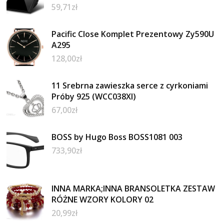
59,71
zł
Pacific Close Komplet Prezentowy Zy590U
A295
128,00
zł
11 Srebrna zawieszka serce z cyrkoniami
Próby 925 (WCC038XI)
67,00
zł
BOSS by Hugo Boss BOSS1081 003
733,90
zł
INNA MARKA;INNA BRANSOLETKA ZESTAW
RÓŻNE WZORY KOLORY 02
20,99
zł