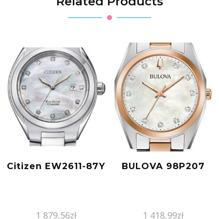
Related Products
Citizen EW2611-87Y
BULOVA 98P207
1 879,56
zł
1 418,99
zł