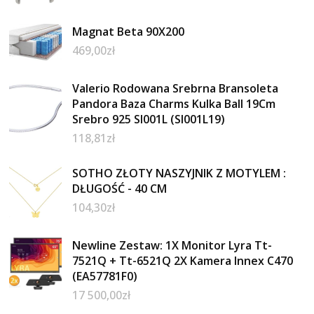
Magnat Beta 90X200
469,00
zł
Valerio Rodowana Srebrna Bransoleta
Pandora Baza Charms Kulka Ball 19Cm
Srebro 925 Sl001L (Sl001L19)
118,81
zł
SOTHO ZŁOTY NASZYJNIK Z MOTYLEM :
DŁUGOŚĆ - 40 CM
104,30
zł
Newline Zestaw: 1X Monitor Lyra Tt-
7521Q + Tt-6521Q 2X Kamera Innex C470
(EA57781F0)
17 500,00
zł