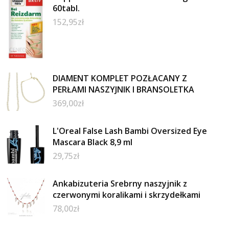
60tabl.
152,95
zł
DIAMENT KOMPLET POZŁACANY Z
PERŁAMI NASZYJNIK I BRANSOLETKA
369,00
zł
L'Oreal False Lash Bambi Oversized Eye
Mascara Black 8,9 ml
29,75
zł
Ankabizuteria Srebrny naszyjnik z
czerwonymi koralikami i skrzydełkami
78,00
zł