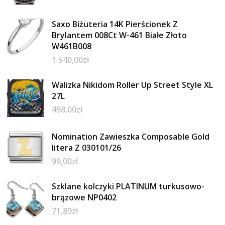
Saxo Biżuteria 14K Pierścionek Z
Brylantem 008Ct W-461 Białe Złoto
W461B008
1 540,00
zł
Walizka Nikidom Roller Up Street Style XL
27L
498,00
zł
Nomination Zawieszka Composable Gold
litera Z 030101/26
99,00
zł
Szklane kolczyki PLATINUM turkusowo-
brązowe NP0402
71,89
zł