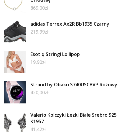
CYRKNIĄ
869,00
zł
adidas Terrex Ax2R Bb1935 Czarny
219,99
zł
Esotiq Stringi Lollipop
19,90
zł
Strand by Obaku S740USCBVP Różowy
420,00
zł
Valerio Kolczyki Łezki Białe Srebro 925
K1957
41,42
zł