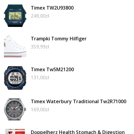
Timex TW2U93800
249,00
zł
Trampki Tommy Hilfiger
359,99
zł
Timex Tw5M21200
131,00
zł
Timex Waterbury Traditional Tw2R71000
169,00
zł
Doppelherz Health Stomach & Digestion