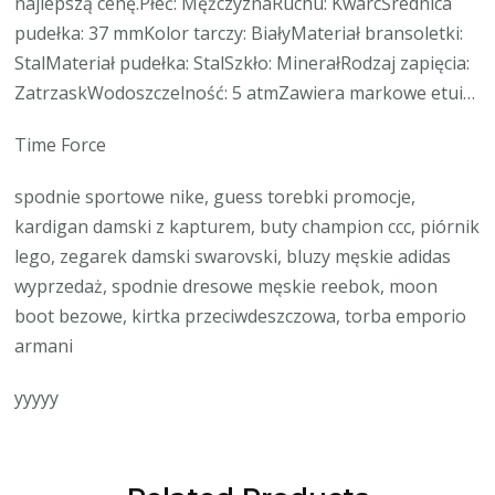
najlepszą cenę.Płeć: MężczyznaRuchu: KwarcŚrednica
pudełka: 37 mmKolor tarczy: BiałyMateriał bransoletki:
StalMateriał pudełka: StalSzkło: MinerałRodzaj zapięcia:
ZatrzaskWodoszczelność: 5 atmZawiera markowe etui…
Time Force
spodnie sportowe nike, guess torebki promocje,
kardigan damski z kapturem, buty champion ccc, piórnik
lego, zegarek damski swarovski, bluzy męskie adidas
wyprzedaż, spodnie dresowe męskie reebok, moon
boot bezowe, kirtka przeciwdeszczowa, torba emporio
armani
yyyyy