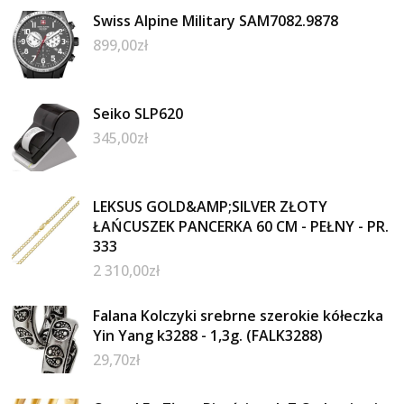
Swiss Alpine Military SAM7082.9878
899,00
zł
Seiko SLP620
345,00
zł
LEKSUS GOLD&AMP;SILVER ZŁOTY
ŁAŃCUSZEK PANCERKA 60 CM - PEŁNY - PR.
333
2 310,00
zł
Falana Kolczyki srebrne szerokie kółeczka
Yin Yang k3288 - 1,3g. (FALK3288)
29,70
zł