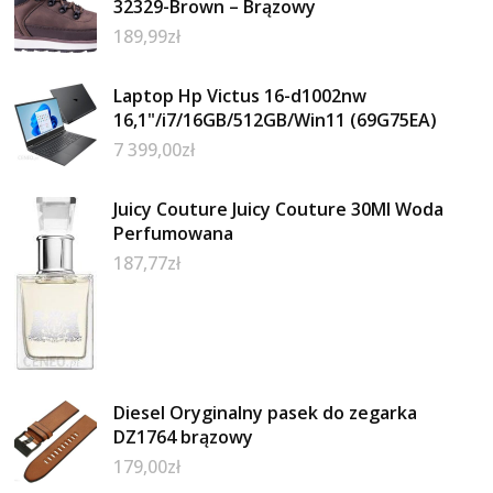
32329-Brown – Brązowy
189,99
zł
Laptop Hp Victus 16-d1002nw
16,1"/i7/16GB/512GB/Win11 (69G75EA)
7 399,00
zł
Juicy Couture Juicy Couture 30Ml Woda
Perfumowana
187,77
zł
Diesel Oryginalny pasek do zegarka
DZ1764 brązowy
179,00
zł