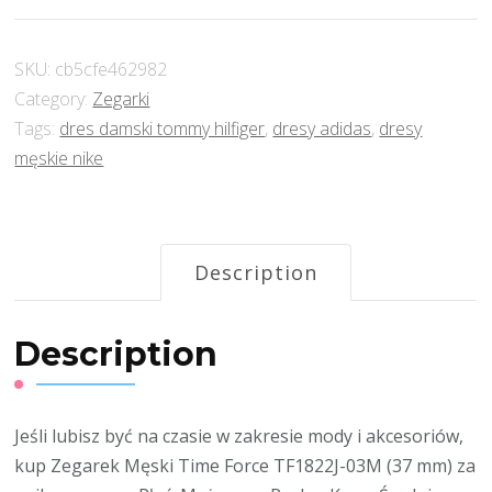
SKU:
cb5cfe462982
Category:
Zegarki
Tags:
dres damski tommy hilfiger
,
dresy adidas
,
dresy
męskie nike
Description
Description
Jeśli lubisz być na czasie w zakresie mody i akcesoriów,
kup Zegarek Męski Time Force TF1822J-03M (37 mm) za