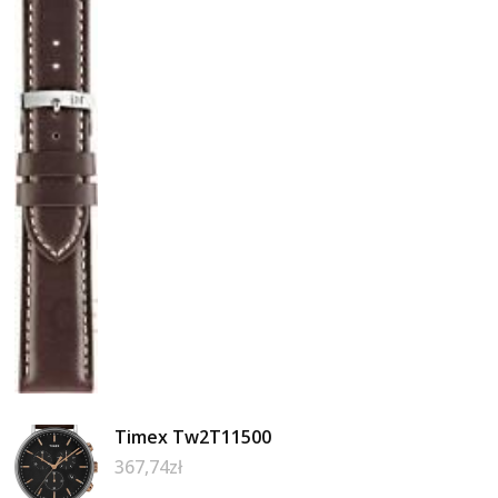
Timex Tw2T11500
367,74
zł