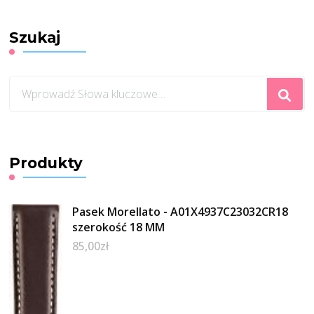
Szukaj
Szukasz
czegoś?
Produkty
Pasek Morellato - A01X4937C23032CR18
szerokość 18 MM
85,00
zł