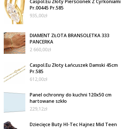
Caspol.Eu Złoty Pierścionek Z Cyrkoniami
Pr.00445 Pr.585
935,00
zł
DIAMENT ZŁOTA BRANSOLETKA 333
PANCERKA
2 660,00
zł
Caspol.Eu Złoty Łańcuszek Damski 45cm
Pr.585
612,00
zł
Panel ochronny do kuchni 120x50 cm
hartowane szkło
229,12
zł
Dziecięce Buty HI-Tec Hajnez Mid Teen