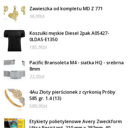
Zawieszka od kompletu MD Z 771
36,99
zł
Koszulki męskie Diesel 2pak A05427-
0LDAS-E1350
185,90
zł
Pacific Bransoleta M4 - siatka HQ - srebrna
8mm
22,00
zł
4Au Złoty pierścionek z cyrkonią Próby
585 gr. 1.4 (13)
580,00
zł
Etykiety polietylenowe Avery Zweckform
Ultra Resistant, 210 mm x 297mm, 40