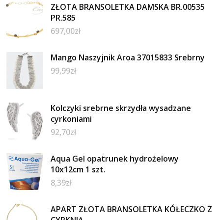
ZŁOTA BRANSOLETKA DAMSKA BR.00535
PR.585
697,00
zł
Mango Naszyjnik Aroa 37015833 Srebrny
99,99
zł
Kolczyki srebrne skrzydła wysadzane
cyrkoniami
92,70
zł
Aqua Gel opatrunek hydrożelowy
10x12cm 1 szt.
8,39
zł
APART ZŁOTA BRANSOLETKA KÓŁECZKO Z