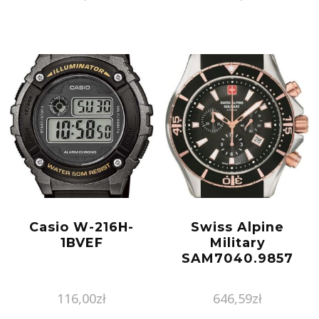
Casio W-216H-
Swiss Alpine
1BVEF
Military
SAM7040.9857
116,00
zł
646,59
zł