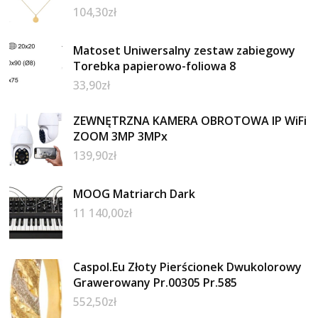
104,30
zł
Matoset Uniwersalny zestaw zabiegowy
Torebka papierowo-foliowa 8
33,90
zł
ZEWNĘTRZNA KAMERA OBROTOWA IP WiFi
ZOOM 3MP 3MPx
139,90
zł
MOOG Matriarch Dark
11 140,00
zł
Caspol.Eu Złoty Pierścionek Dwukolorowy
Grawerowany Pr.00305 Pr.585
552,50
zł