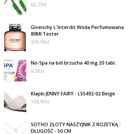
62,79
zł
Givenchy L´Interdit Woda Perfumowana
80Ml Tester
309,99
zł
No-Spa na ból brzucha 40 mg 20 tabl.
8,98
zł
Klapki JENNY FAIRY - LS5492-02 Beige
109,99
zł
SOTHO ZŁOTY NASZYJNIK Z ROZETKĄ :
DŁUGOŚĆ - 50 CM