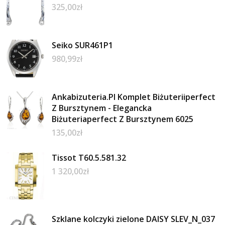
325,00
zł
Seiko SUR461P1
980,99
zł
Ankabizuteria.Pl Komplet Biżuteriiperfect
Z Bursztynem - Elegancka
Biżuteriaperfect Z Bursztynem 6025
135,00
zł
Tissot T60.5.581.32
1 320,00
zł
Szklane kolczyki zielone DAISY SLEV_N_037