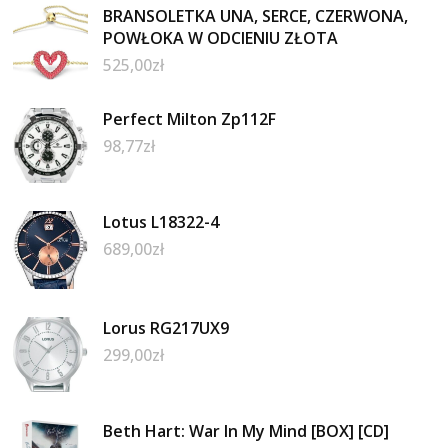
BRANSOLETKA UNA, SERCE, CZERWONA,
POWŁOKA W ODCIENIU ZŁOTA
525,00
zł
Perfect Milton Zp112F
98,77
zł
Lotus L18322-4
689,00
zł
Lorus RG217UX9
299,00
zł
Beth Hart: War In My Mind [BOX] [CD]