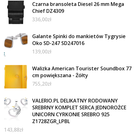
Czarna bransoleta Diesel 26 mm Mega
Chief DZ4309
336,00
zł
Galante Spinki do mankietów Tygrysie
Oko SD-247 SD247016
139,00
zł
Walizka American Tourister Soundbox 77
cm powiększana - Żółty
755,20
zł
VALERIO.PL DELIKATNY RODOWANY
SREBRNY KOMPLET SERCA JEDNOROŻCE
UNICORN CYRKONIE SREBRO 925
Z1728ZGR_LPBL
143,88
zł