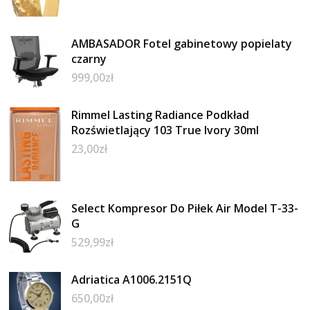
AMBASADOR Fotel gabinetowy popielaty
czarny
999,00
zł
Rimmel Lasting Radiance Podkład
Rozświetlający 103 True Ivory 30ml
23,00
zł
Select Kompresor Do Piłek Air Model T-33-
G
529,99
zł
Adriatica A1006.2151Q
650,00
zł