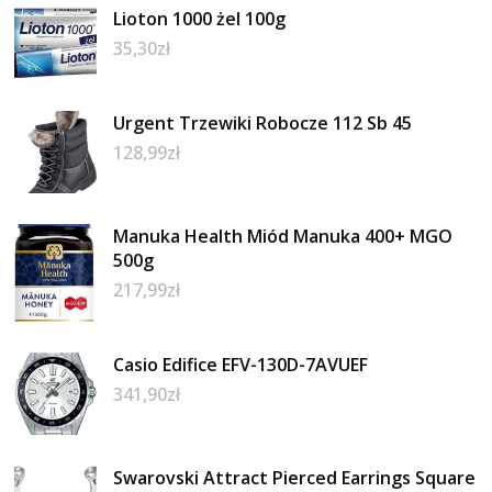
Lioton 1000 żel 100g
35,30
zł
Urgent Trzewiki Robocze 112 Sb 45
128,99
zł
Manuka Health Miód Manuka 400+ MGO
500g
217,99
zł
Casio Edifice EFV-130D-7AVUEF
341,90
zł
Swarovski Attract Pierced Earrings Square