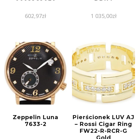
602,97
zł
1 035,00
zł
Zeppelin Luna
Pierścionek LUV AJ
7633-2
– Rossi Cigar Ring
FW22-R-RCR-G
Gold