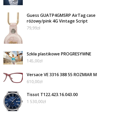
Guess GUATP4GMSRP AirTag case
różowy/pink 4G Vintage Script
79,99
zł
Szkła plastikowe PROGRESYWNE
145,00
zł
Versace VE 3316 388 55 ROZMIAR M
610,00
zł
Tissot T122.423.16.043.00
1 530,00
zł