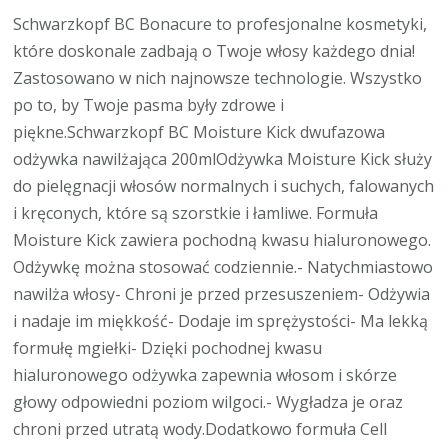
Schwarzkopf BC Bonacure to profesjonalne kosmetyki,
które doskonale zadbają o Twoje włosy każdego dnia!
Zastosowano w nich najnowsze technologie. Wszystko
po to, by Twoje pasma były zdrowe i
piękne.Schwarzkopf BC Moisture Kick dwufazowa
odżywka nawilżająca 200mlOdżywka Moisture Kick służy
do pielęgnacji włosów normalnych i suchych, falowanych
i kręconych, które są szorstkie i łamliwe. Formuła
Moisture Kick zawiera pochodną kwasu hialuronowego.
Odżywkę można stosować codziennie.- Natychmiastowo
nawilża włosy- Chroni je przed przesuszeniem- Odżywia
i nadaje im miękkość- Dodaje im sprężystości- Ma lekką
formułę mgiełki- Dzięki pochodnej kwasu
hialuronowego odżywka zapewnia włosom i skórze
głowy odpowiedni poziom wilgoci.- Wygładza je oraz
chroni przed utratą wody.Dodatkowo formuła Cell