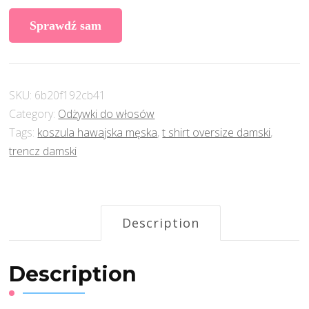
Sprawdź sam
SKU:
6b20f192cb41
Category:
Odżywki do włosów
Tags:
koszula hawajska męska
,
t shirt oversize damski
,
trencz damski
Description
Description