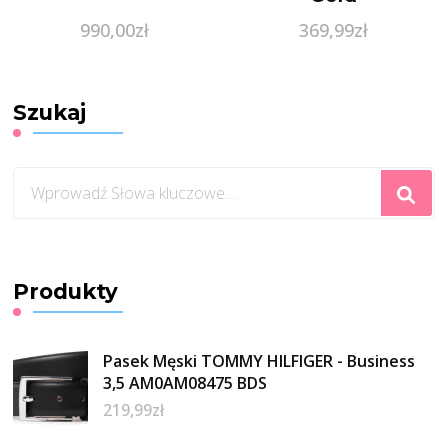
990,00
zł
369,99
zł
Szukaj
Szukasz
czegoś?
Produkty
Pasek Męski TOMMY HILFIGER - Business
3,5 AM0AM08475 BDS
219,99
zł