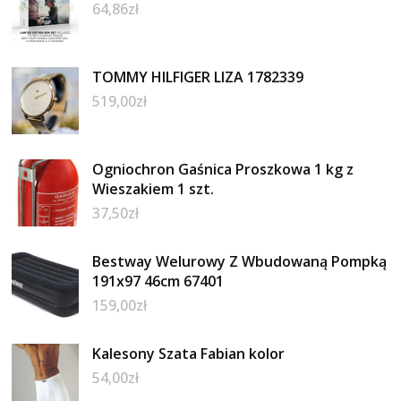
64,86
zł
TOMMY HILFIGER LIZA 1782339
519,00
zł
Ogniochron Gaśnica Proszkowa 1 kg z
Wieszakiem 1 szt.
37,50
zł
Bestway Welurowy Z Wbudowaną Pompką
191x97 46cm 67401
159,00
zł
Kalesony Szata Fabian kolor
54,00
zł