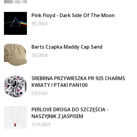
Pink Floyd - Dark Side Of The Moon
95,96
zł
Barts Czapka Maddy Cap Sand
30,00
zł
SREBRNA PRZYWIESZKA PR 925 CHARMS
KWIATY I PTAKI PAN100
59,50
zł
PERLOVE DROGA DO SZCZĘŚCIA -
NASZYJNIK Z JASPISEM
159,00
zł