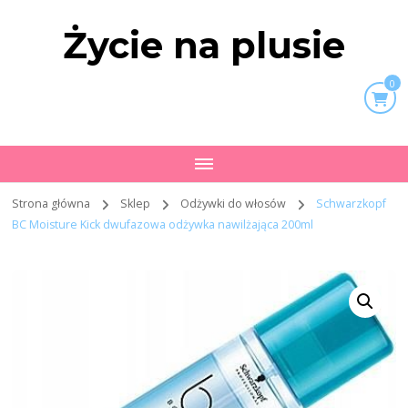
Życie na plusie
0
Strona główna
Sklep
Odżywki do włosów
Schwarzkopf
BC Moisture Kick dwufazowa odżywka nawilżająca 200ml