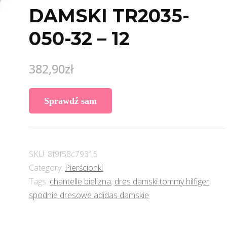
DAMSKI TR2035-
050-32 – 12
382,90
zł
Sprawdź sam
SKU:
8f9f58c79315
Category:
Pierścionki
Tags:
chantelle bielizna
,
dres damski tommy hilfiger
,
spodnie dresowe adidas damskie