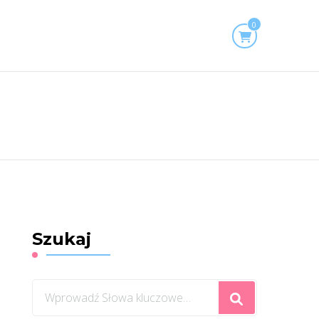
0
Szukaj
Szukasz
czegoś?