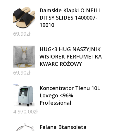
Damskie Klapki O NEILL
DITSY SLIDES 1400007-
19010
69,99
zł
HUG<3 HUG NASZYJNIK
WISIOREK PERFUMETKA
KWARC RÓŻOWY
69,90
zł
Koncentrator Tlenu 10L
Lovego <96%
Professional
4 970,00
zł
Falana Btansoleta