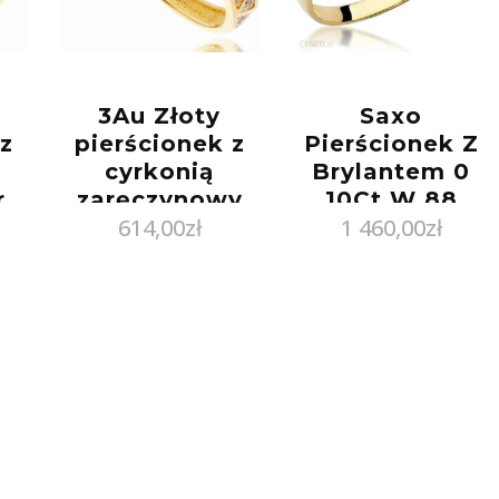
3Au Złoty
Saxo
 z
pierścionek z
Pierścionek Z
cyrkonią
Brylantem 0
r.
zaręczynowy
10Ct W 88
614,00
zł
1 460,00
zł
Próby 585 gr.
Złoty W88Z010
1.55 (12)