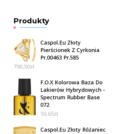
Produkty
Caspol.Eu Złoty
Pierścionek Z Cyrkonia
Pr.00463 Pr.585
790,50
zł
F.O.X Kolorowa Baza Do
Lakierów Hybrydowych -
Spectrum Rubber Base
072
50,65
zł
Caspol.Eu Złoty Różaniec