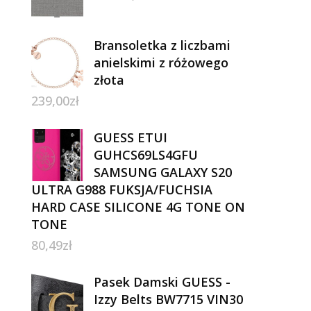
Bransoletka z liczbami
anielskimi z różowego
złota
239,00
zł
GUESS ETUI
GUHCS69LS4GFU
SAMSUNG GALAXY S20
ULTRA G988 FUKSJA/FUCHSIA
HARD CASE SILICONE 4G TONE ON
TONE
80,49
zł
Pasek Damski GUESS -
Izzy Belts BW7715 VIN30