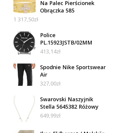
Na Palec Pierścionek
Obrączka 585
1 317,50
zł
Police
PL.15923JSTB/02MM
413,14
zł
Spodnie Nike Sportswear
Air
327,00
zł
Swarovski Naszyjnik
Stella 5645382 Różowy
649,99
zł