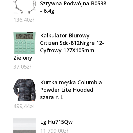
Sztywna Podwójna B0538
- 6,4g
136,40
zł
Kalkulator Biurowy
Citizen Sdc-812Nrgre 12-
Cyfrowy 127X105mm
Zielony
37,05
zł
Kurtka męska Columbia
Powder Lite Hooded
szara r. L
499,44
zł
Lg Hu715Qw
11 799,00
zł