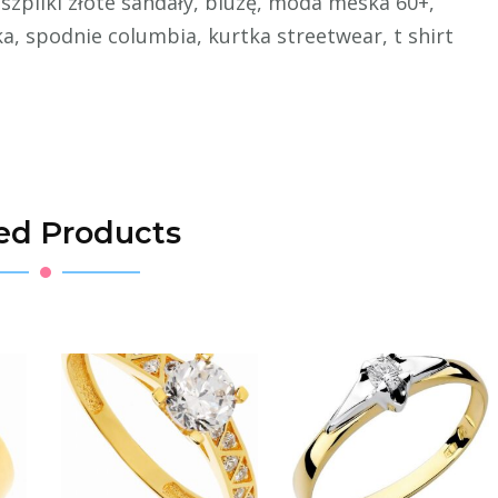
, szpilki złote sandały, bluzę, moda meska 60+,
, spodnie columbia, kurtka streetwear, t shirt
ed Products