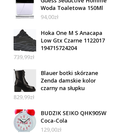
Guess Seductive Homme
Woda Toaletowa 150Ml
94,00
zł
Hoka One M S Anacapa
Low Gtx Czarne 1122017
194715724204
739,99
zł
Blauer botki skórzane
Zenda damskie kolor
czarny na słupku
829,99
zł
BUDZIK SEIKO QHK905W
Coca-Cola
129,00
zł