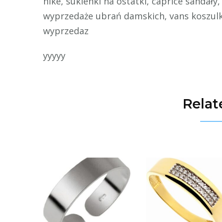
nike, sukienki na ostatki, caprice sandały
wyprzedaże ubrań damskich, vans koszulka
wyprzedaz
yyyyy
Relat