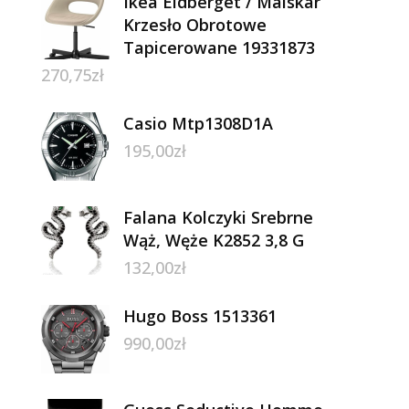
Ikea Eldberget / Malskär
Krzesło Obrotowe
Tapicerowane 19331873
270,75
zł
Casio Mtp1308D1A
195,00
zł
Falana Kolczyki Srebrne
Wąż, Węże K2852 3,8 G
132,00
zł
Hugo Boss 1513361
990,00
zł