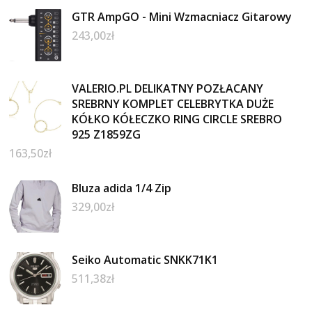
GTR AmpGO - Mini Wzmacniacz Gitarowy
243,00
zł
VALERIO.PL DELIKATNY POZŁACANY
SREBRNY KOMPLET CELEBRYTKA DUŻE
KÓŁKO KÓŁECZKO RING CIRCLE SREBRO
925 Z1859ZG
163,50
zł
Bluza adida 1/4 Zip
329,00
zł
Seiko Automatic SNKK71K1
511,38
zł