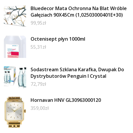
Bluedecor Mata Ochronna Na Blat Wróble
Gałęziach 90X45Cm (1,02503000401E+30)
99,95
zł
Octenisept płyn 1000ml
55,31
zł
Sodastream Szklana Karafka, Dwupak Do
Dystrybutorów Penguin I Crystal
72,79
zł
Hornavan HNV GL30963000120
359,00
zł