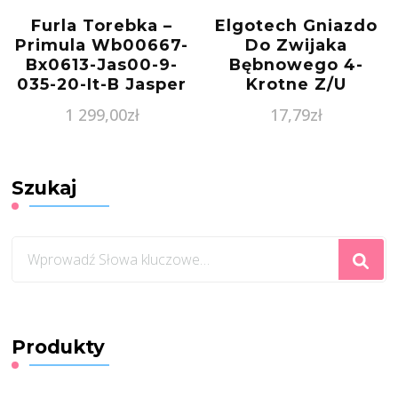
Furla Torebka –
Elgotech Gniazdo
Primula Wb00667-
Do Zwijaka
Bx0613-Jas00-9-
Bębnowego 4-
035-20-It-B Jasper
Krotne Z/U
Czerwone Go-40Zb
1 299,00
zł
17,79
zł
Szukaj
Szukasz
czegoś?
Produkty