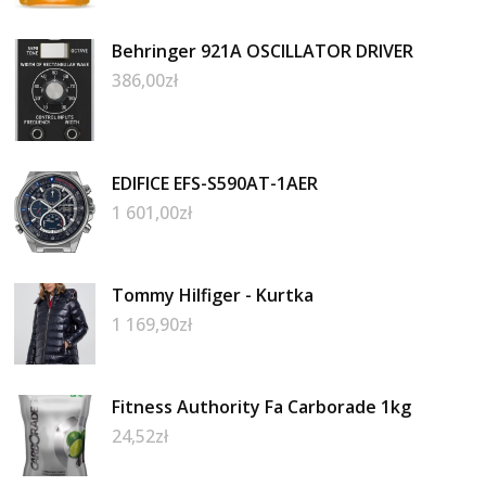
Behringer 921A OSCILLATOR DRIVER
386,00
zł
EDIFICE EFS-S590AT-1AER
1 601,00
zł
Tommy Hilfiger - Kurtka
1 169,90
zł
Fitness Authority Fa Carborade 1kg
24,52
zł