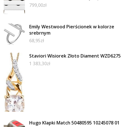
799,00
zł
Emily Westwood Pierścionek w kolorze
srebrnym
68,95
zł
Staviori Wisiorek Złoto Diament WZD6275
1 383,30
zł
Hugo Klapki Match 50480595 10245078 01