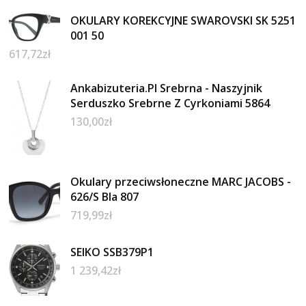
OKULARY KOREKCYJNE SWAROVSKI SK 5251
001 50
617,72
zł
Ankabizuteria.Pl Srebrna - Naszyjnik
Serduszko Srebrne Z Cyrkoniami 5864
130,00
zł
Okulary przeciwsłoneczne MARC JACOBS -
626/S Bla 807
719,99
zł
SEIKO SSB379P1
1 239,42
zł