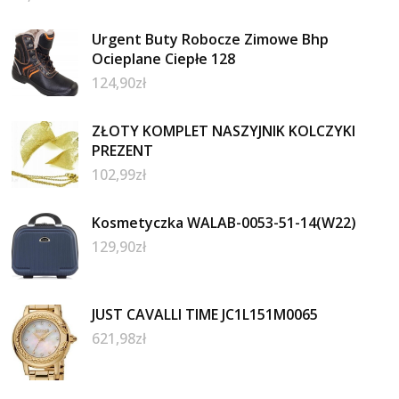
Urgent Buty Robocze Zimowe Bhp
Ocieplane Ciepłe 128
124,90
zł
ZŁOTY KOMPLET NASZYJNIK KOLCZYKI
PREZENT
102,99
zł
Kosmetyczka WALAB-0053-51-14(W22)
129,90
zł
JUST CAVALLI TIME JC1L151M0065
621,98
zł