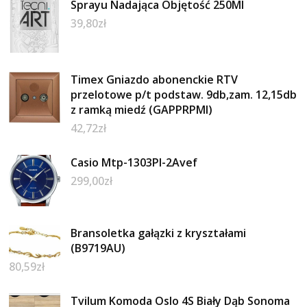
Sprayu Nadająca Objętość 250Ml
39,80
zł
Timex Gniazdo abonenckie RTV
przelotowe p/t podstaw. 9db,zam. 12,15db
z ramką miedź (GAPPRPMI)
42,72
zł
Casio Mtp-1303Pl-2Avef
299,00
zł
Bransoletka gałązki z kryształami
(B9719AU)
80,59
zł
Tvilum Komoda Oslo 4S Biały Dąb Sonoma