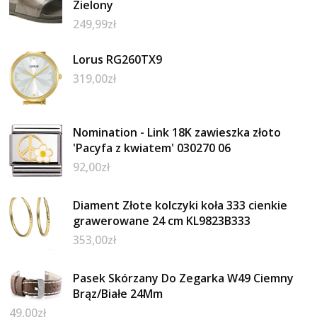
Zielony
249,99
zł
Lorus RG260TX9
319,00
zł
Nomination - Link 18K zawieszka złoto
'Pacyfa z kwiatem' 030270 06
92,00
zł
Diament Złote kolczyki koła 333 cienkie
grawerowane 24 cm KL9823B333
353,00
zł
Pasek Skórzany Do Zegarka W49 Ciemny
Brąz/Białe 24Mm
49,00
zł