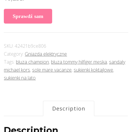
Sprawdź sam
SKU:
42421b9ce806
Category:
Gniazda elektryczne
Tags:
bluza champion
,
bluza tommy hilfiger męska
,
sandały
michael kors
,
sole mare vacanze
,
sukienki koktajlowe
,
sukienki na lato
Description
Description