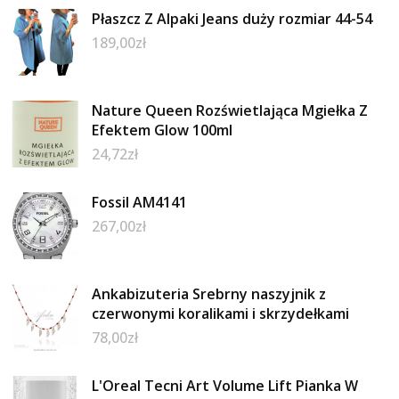
Płaszcz Z Alpaki Jeans duży rozmiar 44-54
189,00
zł
Nature Queen Rozświetlająca Mgiełka Z
Efektem Glow 100ml
24,72
zł
Fossil AM4141
267,00
zł
Ankabizuteria Srebrny naszyjnik z
czerwonymi koralikami i skrzydełkami
78,00
zł
L'Oreal Tecni Art Volume Lift Pianka W