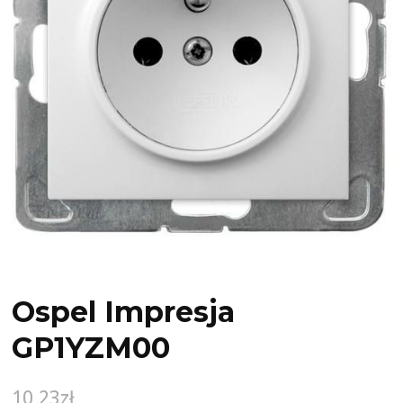
Ospel Impresja
GP1YZM00
10,23
zł