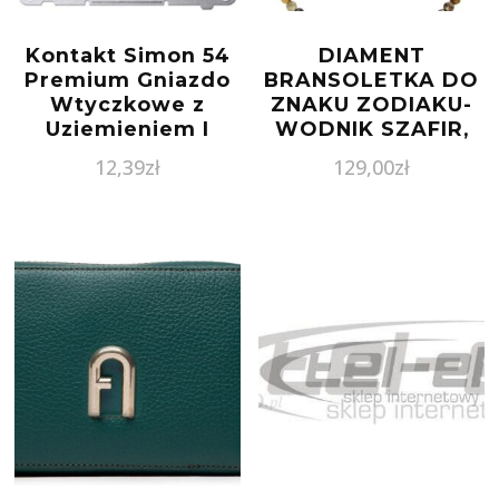
Kontakt Simon 54
DIAMENT
Premium Gniazdo
BRANSOLETKA DO
Wtyczkowe z
ZNAKU ZODIAKU-
Uziemieniem I
WODNIK SZAFIR,
Przesłonami
TURKUS, OPAL
12,39
zł
129,00
zł
DGZ1Z0111