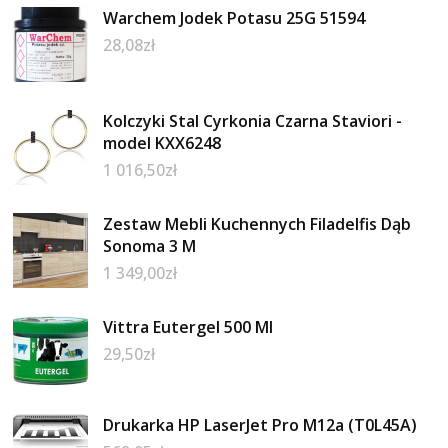
Warchem Jodek Potasu 25G 51594
28,08
zł
Kolczyki Stal Cyrkonia Czarna Staviori -
model KXX6248
1 016,50
zł
Zestaw Mebli Kuchennych Filadelfis Dąb
Sonoma 3 M
1 349,00
zł
Vittra Eutergel 500 Ml
29,50
zł
Drukarka HP LaserJet Pro M12a (T0L45A)