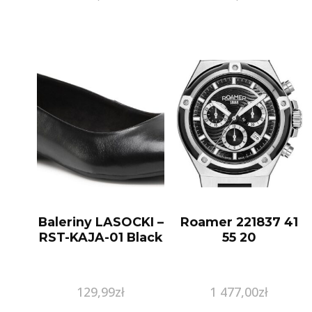
Baleriny LASOCKI –
Roamer 221837 41
RST-KAJA-01 Black
55 20
129,99
zł
1 477,00
zł