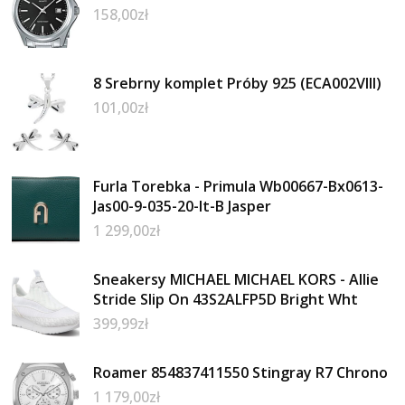
158,00
zł
8 Srebrny komplet Próby 925 (ECA002VIII)
101,00
zł
Furla Torebka - Primula Wb00667-Bx0613-
Jas00-9-035-20-It-B Jasper
1 299,00
zł
Sneakersy MICHAEL MICHAEL KORS - Allie
Stride Slip On 43S2ALFP5D Bright Wht
399,99
zł
Roamer 854837411550 Stingray R7 Chrono
1 179,00
zł