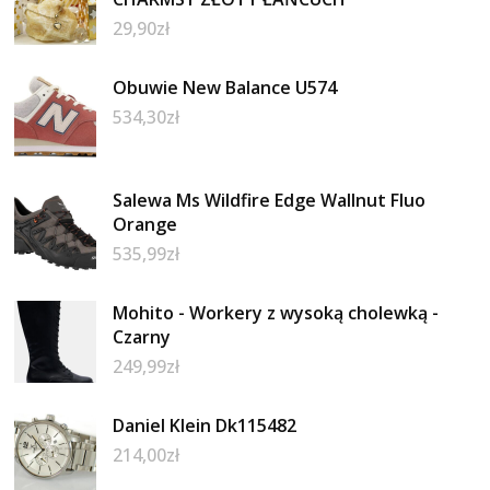
29,90
zł
Obuwie New Balance U574
534,30
zł
Salewa Ms Wildfire Edge Wallnut Fluo
Orange
535,99
zł
Mohito - Workery z wysoką cholewką -
Czarny
249,99
zł
Daniel Klein Dk115482
214,00
zł