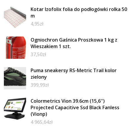
Kotar Izofolix folia do podłogówki rolka 50
m
4,95
zł
Ogniochron Gaśnica Proszkowa 1 kg z
Wieszakiem 1 szt.
37,50
zł
Puma sneakersy RS-Metric Trail kolor
zielony
399,99
zł
Colormetrics Vion 39.6cm (15,6'')
Projected Capacitive Ssd Black Fanless
(Vionp)
4 965,64
zł