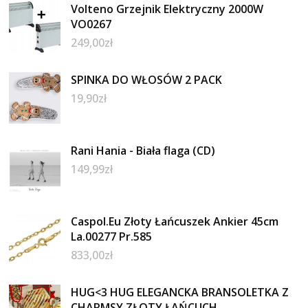
Volteno Grzejnik Elektryczny 2000W
VO0267
249,00
zł
SPINKA DO WŁOSÓW 2 PACK
19,90
zł
Rani Hania - Biała flaga (CD)
149,99
zł
Caspol.Eu Złoty Łańcuszek Ankier 45cm
La.00277 Pr.585
833,00
zł
HUG<3 HUG ELEGANCKA BRANSOLETKA Z
CHARMSY ZŁOTY ŁAŃCUCH