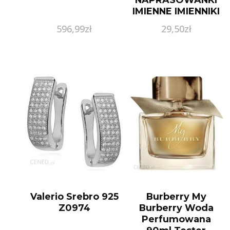
IMIENNE IMIENNIKI
METKI MINI
596,99
zł
29,50
zł
Valerio Srebro 925
Burberry My
Z0974
Burberry Woda
Perfumowana