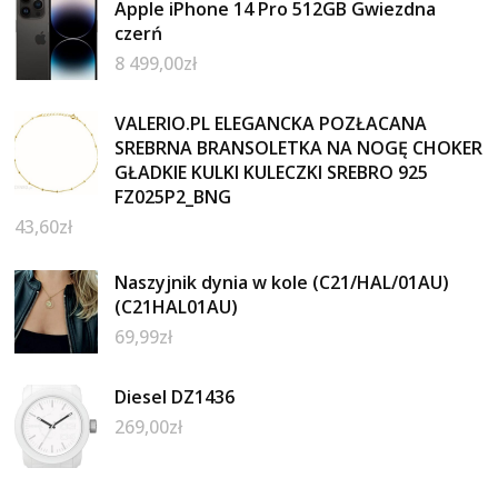
Apple iPhone 14 Pro 512GB Gwiezdna
czerń
8 499,00
zł
VALERIO.PL ELEGANCKA POZŁACANA
SREBRNA BRANSOLETKA NA NOGĘ CHOKER
GŁADKIE KULKI KULECZKI SREBRO 925
FZ025P2_BNG
43,60
zł
Naszyjnik dynia w kole (C21/HAL/01AU)
(C21HAL01AU)
69,99
zł
Diesel DZ1436
269,00
zł