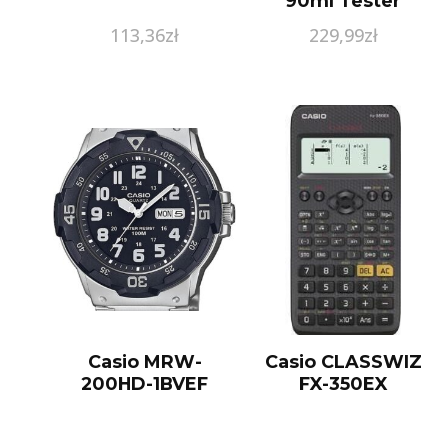
90ml Tester
113,36
zł
229,99
zł
Casio MRW-
Casio CLASSWIZ
200HD-1BVEF
FX-350EX