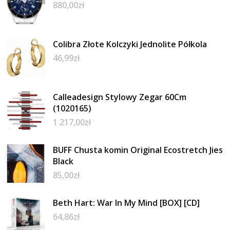
880,00
zł
Colibra Złote Kolczyki Jednolite Półkola
46,99
zł
Calleadesign Stylowy Zegar 60Cm
(1020165)
1 217,00
zł
BUFF Chusta komin Original Ecostretch Jies
Black
85,00
zł
Beth Hart: War In My Mind [BOX] [CD]
64,86
zł