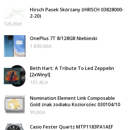
Hirsch Pasek Skórzany (HIRSCH 03828000-
2-20)
126,00
zł
OnePlus 7T 8/128GB Niebieski
1 849,00
zł
Beth Hart: A Tribute To Led Zeppelin
[2xWinyl]
101,45
zł
Nomination Element Link Composable
Gold znak zodiaku Koziorożec 030104/10
99,00
zł
Casio Fester Quartz MTP1183PA1AEF