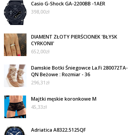
Casio G-Shock GA-2200BB -1AER
398,00
zł
DIAMENT ZŁOTY PIERŚCIONEK 'BŁYSK
CYRKONII'
652,00
zł
Damskie Botki Śniegowce La.Fi 280072TA-
QN Beżowe : Rozmiar - 36
296,31
zł
Majtki męskie koronkowe M
45,33
zł
Adriatica A8322.5125QF