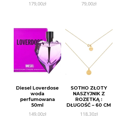
179,00
zł
79,00
zł
Diesel Loverdose
SOTHO ZŁOTY
woda
NASZYJNIK Z
perfumowana
ROZETKĄ :
50ml
DŁUGOŚĆ – 60 CM
149,00
zł
118,30
zł