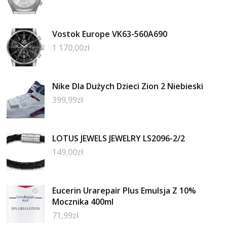
Vostok Europe VK63-560A690
1 170,00
zł
Nike Dla Dużych Dzieci Zion 2 Niebieski
399,99
zł
LOTUS JEWELS JEWELRY LS2096-2/2
149,00
zł
Eucerin Urarepair Plus Emulsja Z 10%
Mocznika 400ml
71,99
zł