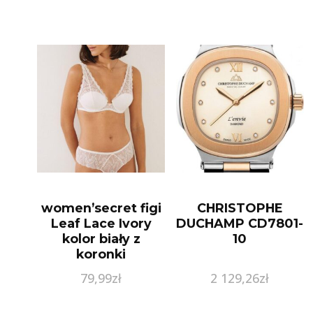
women’secret figi
CHRISTOPHE
Leaf Lace Ivory
DUCHAMP CD7801-
kolor biały z
10
koronki
79,99
zł
2 129,26
zł