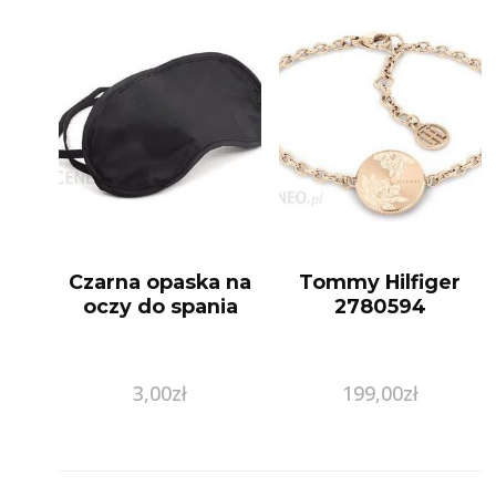
Czarna opaska na
Tommy Hilfiger
oczy do spania
2780594
3,00
zł
199,00
zł