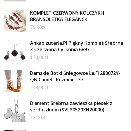
KOMPLET CZERWONY KOLCZYKI I
BRANSOLETKA ELEGANCKI
79,90
zł
Ankabizuteria.Pl Piękny Komplet Srebrna
Z Czerwoną Cyrkonią 6897
170,00
zł
Damskie Botki Śniegowce La.Fi 280072Y-
QN Camel : Rozmiar - 37
249,00
zł
Diament Srebrna zawieszka piesek z
serduszkiem (SVLP0520XH20000)
32,00
zł