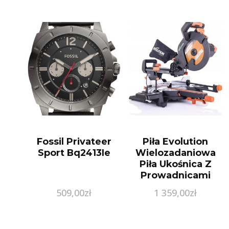
Fossil Privateer
Piła Evolution
Sport Bq2413Ie
Wielozadaniowa
Piła Ukośnica Z
Prowadnicami
R255 Sms Plus
509,00
zł
1 359,00
zł
255Mm
EVOR255SMSP