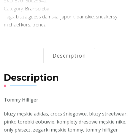
SKU:
57013bc29942
Category:
Bransoletki
Tags:
bluza guess damska
,
japonki damskie
,
sneakersy
michael kors
,
trencz
Description
Description
Tommy Hilfiger
bluzy męskie adidas, crocs śniegowce, bluzy streetwear,
pinko torebki eobuwie, komplety dresowe męskie nike,
only płaszcz, zegarki męskie tommy, tommy hilfiger