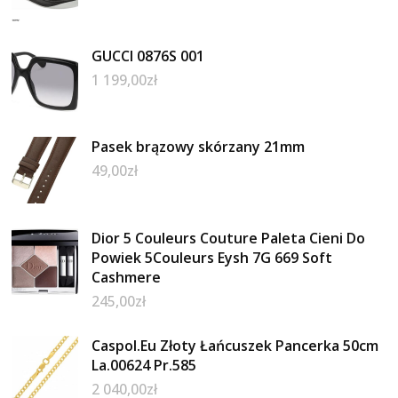
GUCCI 0876S 001
1 199,00
zł
Pasek brązowy skórzany 21mm
49,00
zł
Dior 5 Couleurs Couture Paleta Cieni Do
Powiek 5Couleurs Eysh 7G 669 Soft
Cashmere
245,00
zł
Caspol.Eu Złoty Łańcuszek Pancerka 50cm
La.00624 Pr.585
2 040,00
zł