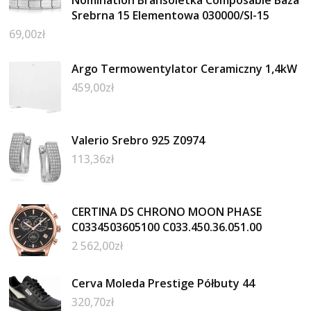
Nomination Bransoletka Composable Baza
Srebrna 15 Elementowa 030000/SI-15
69,00
zł
Argo Termowentylator Ceramiczny 1,4kW
459,00
zł
Valerio Srebro 925 Z0974
113,36
zł
CERTINA DS CHRONO MOON PHASE
C0334503605100 C033.450.36.051.00
2 562,00
zł
Cerva Moleda Prestige Półbuty 44
320,70
zł