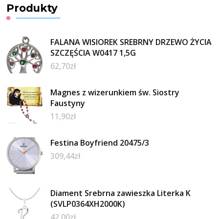
Produkty
FALANA WISIOREK SREBRNY DRZEWO ŻYCIA
SZCZĘŚCIA W0417 1,5G
62,70
zł
Magnes z wizerunkiem św. Siostry
Faustyny
11,90
zł
Festina Boyfriend 20475/3
309,44
zł
Diament Srebrna zawieszka Literka K
(SVLP0364XH2000K)
42,00
zł