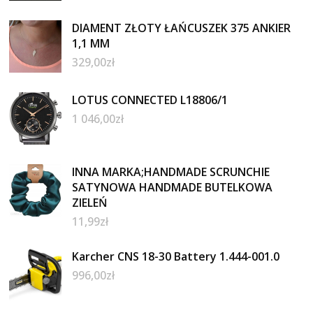
DIAMENT ZŁOTY ŁAŃCUSZEK 375 ANKIER
1,1 MM
329,00
zł
LOTUS CONNECTED L18806/1
1 046,00
zł
INNA MARKA;HANDMADE SCRUNCHIE
SATYNOWA HANDMADE BUTELKOWA
ZIELEŃ
11,99
zł
Karcher CNS 18-30 Battery 1.444-001.0
996,00
zł