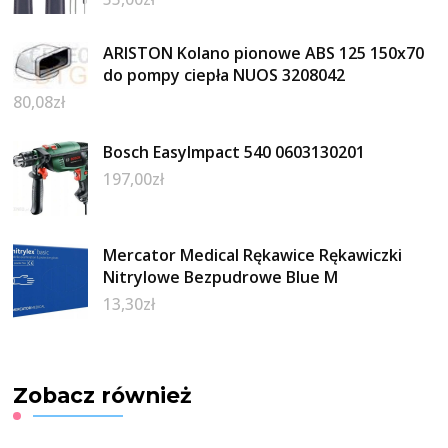
ARISTON Kolano pionowe ABS 125 150x70
do pompy ciepła NUOS 3208042
80,08
zł
Bosch EasyImpact 540 0603130201
197,00
zł
Mercator Medical Rękawice Rękawiczki
Nitrylowe Bezpudrowe Blue M
13,30
zł
Zobacz również