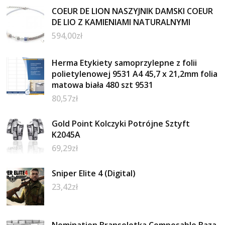
COEUR DE LION NASZYJNIK DAMSKI COEUR
DE LIO Z KAMIENIAMI NATURALNYMI
594,00
zł
Herma Etykiety samoprzylepne z folii
polietylenowej 9531 A4 45,7 x 21,2mm folia
matowa biała 480 szt 9531
80,57
zł
Gold Point Kolczyki Potrójne Sztyft
K2045A
69,29
zł
Sniper Elite 4 (Digital)
23,42
zł