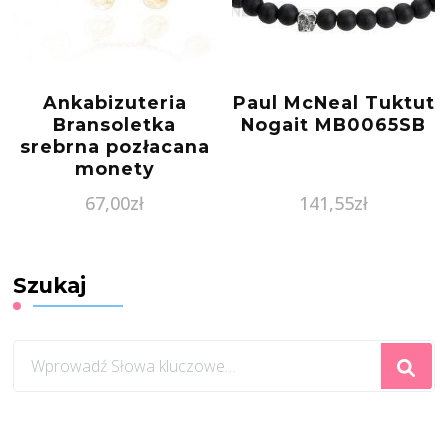
Ankabizuteria
Paul McNeal Tuktut
Bransoletka
Nogait MB0065SB
srebrna pozłacana
monety
67,00
zł
141,55
zł
Szukaj
Szukasz
czegoś?