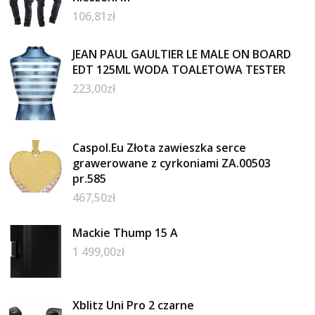
106,81
zł
JEAN PAUL GAULTIER LE MALE ON BOARD
EDT 125ML WODA TOALETOWA TESTER
223,00
zł
Caspol.Eu Złota zawieszka serce
grawerowane z cyrkoniami ZA.00503
pr.585
467,50
zł
Mackie Thump 15 A
1 499,00
zł
Xblitz Uni Pro 2 czarne