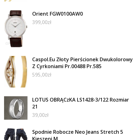
Orient FGW0100AW0
399,00
zł
Caspol.Eu Złoty Pierścionek Dwukolorowy
Z Cyrkoniami Pr.00488 Pr.585
595,00
zł
LOTUS OBRĄCzKA LS1428-3/122 Rozmiar
21
39,00
zł
Spodnie Robocze Neo Jeans Stretch 5
Kieszeni M