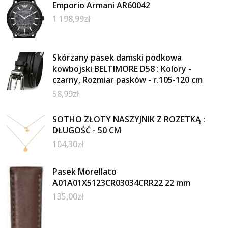
Emporio Armani AR60042
1 198,99
zł
Skórzany pasek damski podkowa
kowbojski BELTIMORE D58 : Kolory -
czarny, Rozmiar pasków - r.105-120 cm
58,99
zł
SOTHO ZŁOTY NASZYJNIK Z ROZETKĄ :
DŁUGOŚĆ - 50 CM
104,30
zł
Pasek Morellato
A01A01X5123CR03034CRR22 22 mm
135,00
zł