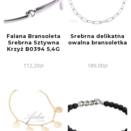
Falana Bransoleta
Srebrna delikatna
Srebrna Sztywna
owalna bransoletka
Krzyż B0394 5,4G
112,20
zł
189,00
zł