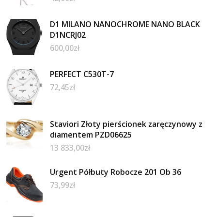
D1 MILANO NANOCHROME NANO BLACK
D1NCRJ02
600,00
zł
PERFECT C530T-7
72,45
zł
Staviori Złoty pierścionek zaręczynowy z
diamentem PZD06625
13 833,00
zł
Urgent Półbuty Robocze 201 Ob 36
73,99
zł