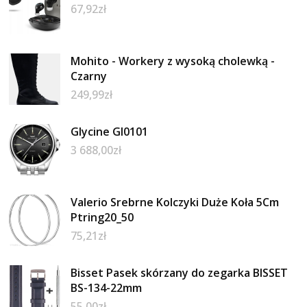
67,92
zł
Mohito - Workery z wysoką cholewką -
Czarny
249,99
zł
Glycine Gl0101
3 688,00
zł
Valerio Srebrne Kolczyki Duże Koła 5Cm
Ptring20_50
75,21
zł
Bisset Pasek skórzany do zegarka BISSET
BS-134-22mm
55,00
zł