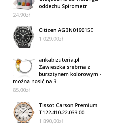
oddechu Spirometr
24,90
zł
Citizen AGBN019015E
1 029,00
zł
ankabizuteria.pl
Zawieszka srebrna z
bursztynem kolorowym -
można nosić na 3
85,00
zł
Tissot Carson Premium
T122.410.22.033.00
1 890,00
zł