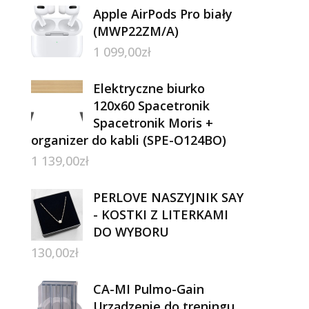
Apple AirPods Pro biały
(MWP22ZM/A)
1 099,00
zł
Elektryczne biurko
120x60 Spacetronik
Spacetronik Moris +
organizer do kabli (SPE-O124BO)
1 139,00
zł
PERLOVE NASZYJNIK SAY
- KOSTKI Z LITERKAMI
DO WYBORU
130,00
zł
CA-MI Pulmo-Gain
Urządzenie do treningu