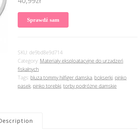
40,99
zł
Sprawdź sam
SKU:
de9bd8e9d714
Category:
Materiały eksploatacyjne do urządzeń
fiskalnych
Tags:
bluza tommy hilfiger damska
,
bokserki
,
pinko
pasek
,
pinko torebki
,
torby podróżne damskie
Description