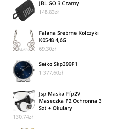
JBL GO 3 Czarny
148,83
zł
Falana Srebrne Kolczyki
K0548 4,6G
69,30
zł
Seiko Skp399P1
1 377,60
zł
Jsp Maska Ffp2V
Maseczka P2 Ochronna 3
Szt + Okulary
130,74
zł