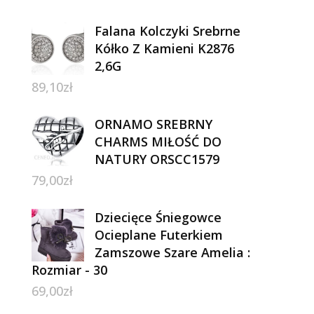
Falana Kolczyki Srebrne
Kółko Z Kamieni K2876
2,6G
89,10
zł
ORNAMO SREBRNY
CHARMS MIŁOŚĆ DO
NATURY ORSCC1579
79,00
zł
Dziecięce Śniegowce
Ocieplane Futerkiem
Zamszowe Szare Amelia :
Rozmiar - 30
69,00
zł