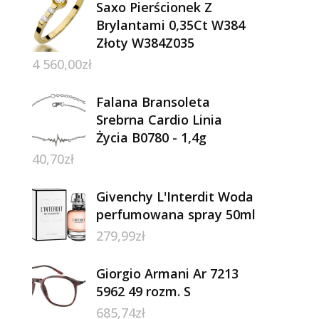
Saxo Pierścionek Z
Brylantami 0,35Ct W384
Złoty W384Z035
4 560,00
zł
Falana Bransoleta
Srebrna Cardio Linia
Życia B0780 - 1,4g
40,70
zł
Givenchy L'Interdit Woda
perfumowana spray 50ml
279,99
zł
Giorgio Armani Ar 7213
5962 49 rozm. S
685,74
zł