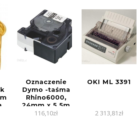
Oznaczenie
OKI ML 3391
ik
Dymo -taśma
em
Rhino6000,
a
24mm x 5,5m
116,10
zł
2 313,81
zł
samolaminująca