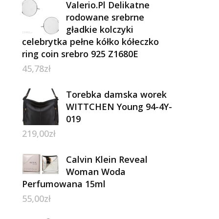
Valerio.Pl Delikatne
rodowane srebrne
gładkie kolczyki
celebrytka pełne kółko kółeczko
ring coin srebro 925 Z1680E
45,78
zł
Torebka damska worek
WITTCHEN Young 94-4Y-
019
219,00
zł
Calvin Klein Reveal
Woman Woda
Perfumowana 15ml
55,00
zł