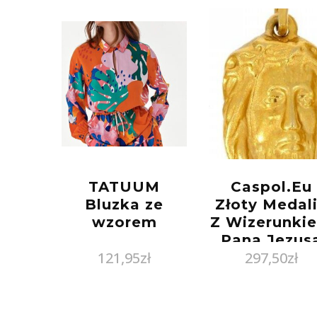
TATUUM
Caspol.Eu
Bluzka ze
Złoty Medal
wzorem
Z Wizerunki
Pana Jezus
121,95
zł
297,50
zł
Me.00068
Pr.585