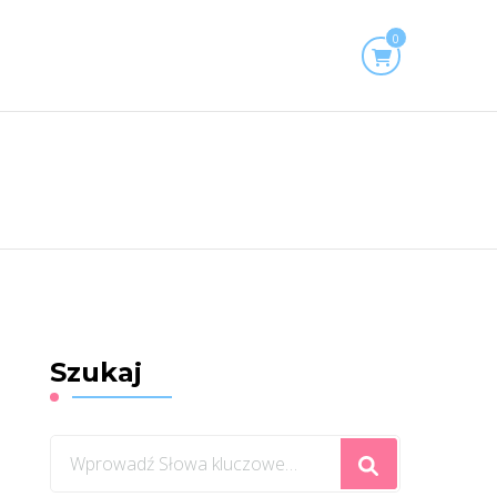
0
Szukaj
Szukasz
czegoś?