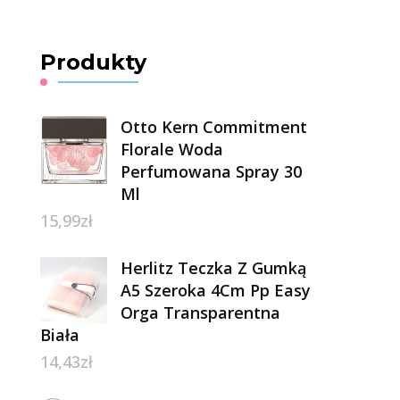
Produkty
Otto Kern Commitment
Florale Woda
Perfumowana Spray 30
Ml
15,99
zł
Herlitz Teczka Z Gumką
A5 Szeroka 4Cm Pp Easy
Orga Transparentna
Biała
14,43
zł