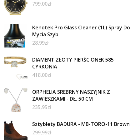
799,00
zł
Kenotek Pro Glass Cleaner (1L) Spray Do
Mycia Szyb
28,99
zł
DIAMENT ZŁOTY PIERŚCIONEK 585
CYRKONIA
418,00
zł
ORPHELIA SREBRNY NASZYJNIK Z
ZAWIESZKAMI - DŁ. 50 CM
235,95
zł
Sztyblety BADURA - MB-TORO-11 Brown
299,99
zł