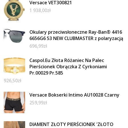
Versace VET300821
1 938,00
zł
Okulary przeciwsłoneczne Ray-Ban® 4416
6656G6 53 NEW CLUBMASTER z polaryzacją
696,99
zł
Caspol.Eu Złota Różaniec Na Palec
Pierścionek Obrączka Z Cyrkoniami
Pr.00029 Pr.585
926,50
zł
Versace Bokserki Intimo AU10028 Czarny
259,99
zł
DIAMENT ZŁOTY PIERŚCIONEK 'ZŁOTO