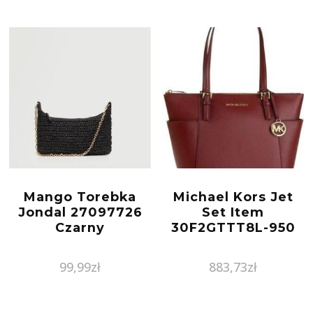
Mango Torebka
Michael Kors Jet
Jondal 27097726
Set Item
Czarny
30F2GTTT8L-950
99,99
zł
883,73
zł