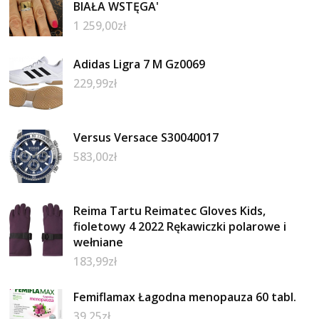
BIAŁA WSTĘGA'
1 259,00
zł
Adidas Ligra 7 M Gz0069
229,99
zł
Versus Versace S30040017
583,00
zł
Reima Tartu Reimatec Gloves Kids,
fioletowy 4 2022 Rękawiczki polarowe i
wełniane
183,99
zł
Femiflamax Łagodna menopauza 60 tabl.
39,25
zł