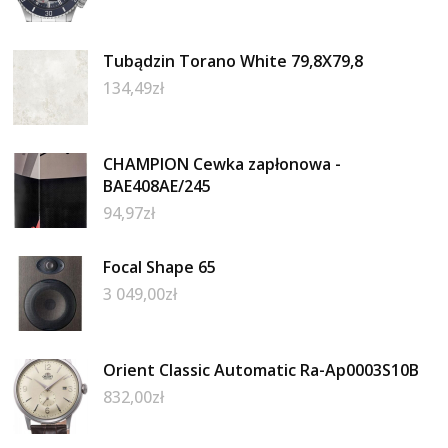
Tubądzin Torano White 79,8X79,8
134,49
zł
CHAMPION Cewka zapłonowa -
BAE408AE/245
94,97
zł
Focal Shape 65
3 049,00
zł
Orient Classic Automatic Ra-Ap0003S10B
832,00
zł