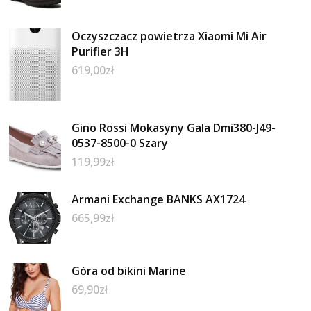
Oczyszczacz powietrza Xiaomi Mi Air
Purifier 3H
619,00
zł
Gino Rossi Mokasyny Gala Dmi380-J49-
0537-8500-0 Szary
119,99
zł
Armani Exchange BANKS AX1724
665,99
zł
Góra od bikini Marine
69,90
zł