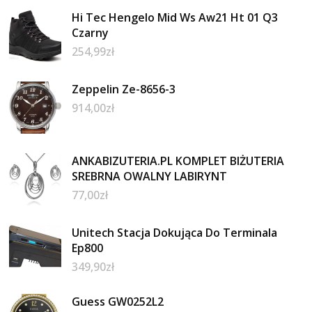
Hi Tec Hengelo Mid Ws Aw21 Ht 01 Q3
Czarny
254,99
zł
Zeppelin Ze-8656-3
914,00
zł
ANKABIZUTERIA.PL KOMPLET BIŻUTERIA
SREBRNA OWALNY LABIRYNT
77,00
zł
Unitech Stacja Dokująca Do Terminala
Ep800
349,90
zł
Guess GW0252L2