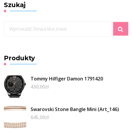
Szukaj
Szukasz
czegoś?
Produkty
Tommy Hilfiger Damon 1791420
430,00
zł
Swarovski Stone Bangle Mini (Art_146)
645,00
zł