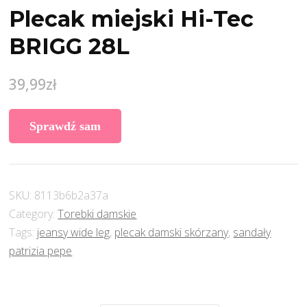
Plecak miejski Hi-Tec
BRIGG 28L
39,99
zł
Sprawdź sam
SKU:
8113b6b2a37a
Category:
Torebki damskie
Tags:
jeansy wide leg
,
plecak damski skórzany
,
sandały
patrizia pepe