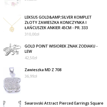
LEKSUS GOLD&AMP;SILVER KOMPLET
ZŁOTY ZAWIESZKA KONICZYNKA I
ŁAŃCUSZEK ANKIER 45CM - PR. 333
310,00
zł
GOLD POINT WISIOREK ZNAK ZODIAKU -
LEW
42,50
zł
Zawieszka MD Z 708
36,99
zł
Swarovski Attract Pierced Earrings Square