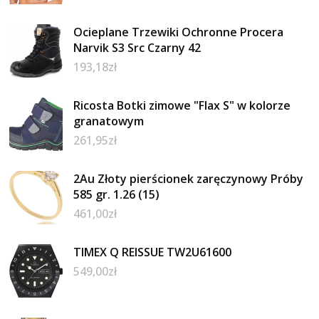
Ocieplane Trzewiki Ochronne Procera
Narvik S3 Src Czarny 42
193,18
zł
Ricosta Botki zimowe "Flax S" w kolorze
granatowym
261,95
zł
2Au Złoty pierścionek zaręczynowy Próby
585 gr. 1.26 (15)
461,00
zł
TIMEX Q REISSUE TW2U61600
549,00
zł