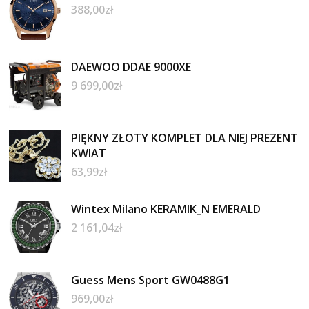
388,00
zł
DAEWOO DDAE 9000XE
9 699,00
zł
PIĘKNY ZŁOTY KOMPLET DLA NIEJ PREZENT
KWIAT
63,99
zł
Wintex Milano KERAMIK_N EMERALD
2 161,04
zł
Guess Mens Sport GW0488G1
969,00
zł