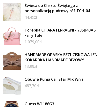
Świeca do Chrztu Świętego z
personalizacją pudrowy róż TCH-04
44,49
zł
Torebka CHIARA FERRAGNI - 73SB4BA6
Fairy Tale
1 079,00
zł
HANDMADE OPASKA BEZUCISKOWA LEN
KOKARDKA HANDMADE BEŻOWY
13,99
zł
Obuwie Puma Cali Star Mix Wn s
487,70
zł
Guess W1186G3