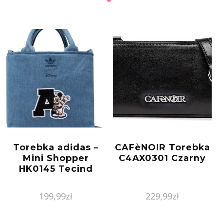
Torebka adidas –
CAFèNOIR Torebka
Mini Shopper
C4AX0301 Czarny
HK0145 Tecind
199,99
zł
229,99
zł