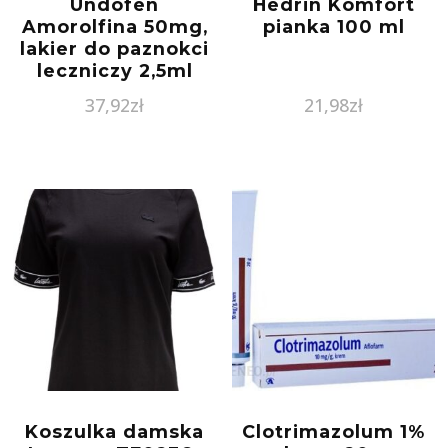
Undofen
Hedrin Komfort
Amorolfina 50mg,
pianka 100 ml
lakier do paznokci
leczniczy 2,5ml
37,92
zł
21,98
zł
Koszulka damska
Clotrimazolum 1%