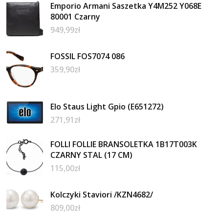
Emporio Armani Saszetka Y4M252 Y068E
80001 Czarny
949,99
zł
FOSSIL FOS7074 086
359,90
zł
Elo Staus Light Gpio (E651272)
271,91
zł
FOLLI FOLLIE BRANSOLETKA 1B17T003K
CZARNY STAL (17 CM)
115,00
zł
Kolczyki Staviori /KZN4682/
809,00
zł