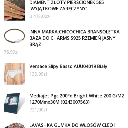
DIAMENT ZŁOTY PIERŚCIONEK 585
'WYJĄTKOWE ZARĘCZYNY'
3 475,00
zł
INNA MARKA;CHICOCHICA BRANSOLETKA
BAZA DO CHARMS S925 RZEMIEŃ JASNY
BRĄZ
76,99
zł
Versace Slipy Basso AUU04019 Biały
139,99
zł
Mediajet Pgc 200Fd Bright White 200 G/M2
1270Mmx30M (0243007563)
721,00
zł
LAVASHKA GUMKA DO WŁOSÓW CLEO II