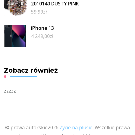
2010140 DUSTY PINK
59,99
zł
iPhone 13
4 249,00
zł
Zobacz również
zzzzz
© prawa autorskie2026
Życie na plusie
. Wszelkie prawa