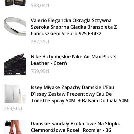
588,04
zł
Valerio Elegancka Okrągła Sztywna
Szeroka Srebrna Gładka Bransoleta Z
Łańcuszkiem Srebro 925 FB432
282,31
zł
Nike Buty męskie Nike Air Max Plus 3
Leather - Czerń
759,99
zł
Issey Miyake Zapachy Damskie L'Eau
D'Issey Zestaw Prezentowy Eau De
Toilette Spray 50Ml + Balsam Do Ciała 50Ml
269,50
zł
Damskie Sandały Brokatowe Na Słupku
Ciemnoróżowe Rosel : Rozmiar - 36