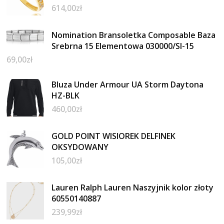
614,00
zł
Nomination Bransoletka Composable Baza
Srebrna 15 Elementowa 030000/SI-15
69,00
zł
Bluza Under Armour UA Storm Daytona
HZ-BLK
460,00
zł
GOLD POINT WISIOREK DELFINEK
OKSYDOWANY
105,00
zł
Lauren Ralph Lauren Naszyjnik kolor złoty
60550140887
239,99
zł