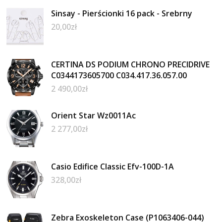
Sinsay - Pierścionki 16 pack - Srebrny
20,00
zł
CERTINA DS PODIUM CHRONO PRECIDRIVE
C0344173605700 C034.417.36.057.00
2 490,00
zł
Orient Star Wz0011Ac
2 277,00
zł
Casio Edifice Classic Efv-100D-1A
328,00
zł
Zebra Exoskeleton Case (P1063406-044)