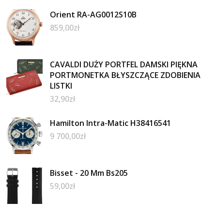
Orient RA-AG0012S10B
859,00
zł
CAVALDI DUŻY PORTFEL DAMSKI PIĘKNA
PORTMONETKA BŁYSZCZĄCE ZDOBIENIA
LISTKI
32,90
zł
Hamilton Intra-Matic H38416541
9 700,00
zł
Bisset - 20 Mm Bs205
59,00
zł