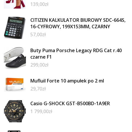
139,00
zł
CITIZEN KALKULATOR BIUROWY SDC-664S,
16-CYFROWY, 199X153MM, CZARNY
57,00
zł
Buty Puma Porsche Legacy RDG Cat r.40
czarne F1
299,00
zł
Mufluil Forte 10 ampułek po 2 ml
29,70
zł
Casio G-SHOCK GST-B500BD-1A9ER
1 799,00
zł