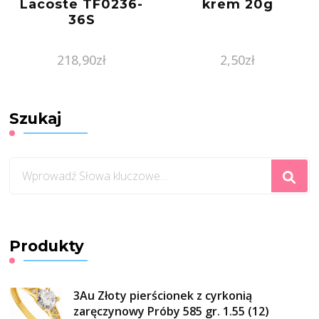
Lacoste TF0236-
krem 20g
36S
218,90
zł
2,50
zł
Szukaj
Szukasz
czegoś?
Produkty
3Au Złoty pierścionek z cyrkonią
zaręczynowy Próby 585 gr. 1.55 (12)