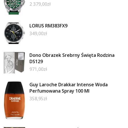
2 379,00
zł
LORUS RM383FX9
349,00
zł
Dono Obrazek Srebrny Święta Rodzina
DS129
971,00
zł
Guy Laroche Drakkar Intense Woda
Perfumowana Spray 100 Ml
358,95
zł