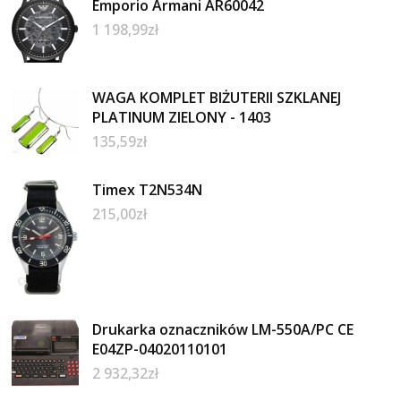
Emporio Armani AR60042
1 198,99
zł
WAGA KOMPLET BIŻUTERII SZKLANEJ
PLATINUM ZIELONY - 1403
135,59
zł
Timex T2N534N
215,00
zł
Drukarka oznaczników LM-550A/PC CE
E04ZP-04020110101
2 932,32
zł