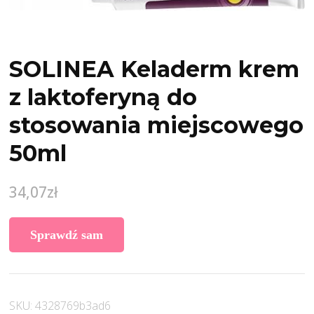
SOLINEA Keladerm krem
z laktoferyną do
stosowania miejscowego
50ml
34,07
zł
Sprawdź sam
SKU:
4328769b3ad6