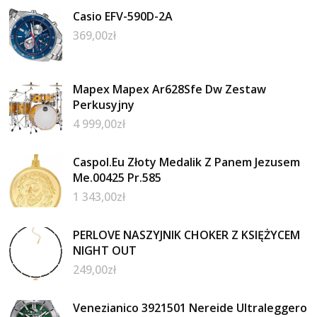
Casio EFV-590D-2A
369,00
zł
Mapex ‌Mapex Ar628Sfe Dw Zestaw
Perkusyjny
4 999,00
zł
Caspol.Eu Złoty Medalik Z Panem Jezusem
Me.00425 Pr.585
1 343,00
zł
PERLOVE NASZYJNIK CHOKER Z KSIĘŻYCEM
NIGHT OUT
249,00
zł
Venezianico 3921501 Nereide Ultraleggero