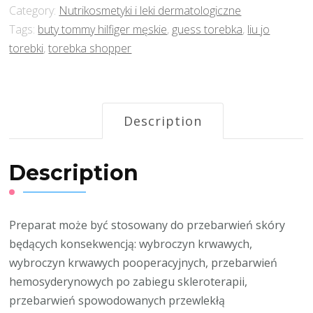
Category:
Nutrikosmetyki i leki dermatologiczne
Tags:
buty tommy hilfiger męskie
,
guess torebka
,
liu jo
torebki
,
torebka shopper
Description
Description
Preparat może być stosowany do przebarwień skóry
będących konsekwencją: wybroczyn krwawych,
wybroczyn krwawych pooperacyjnych, przebarwień
hemosyderynowych po zabiegu skleroterapii,
przebarwień spowodowanych przewlekłą