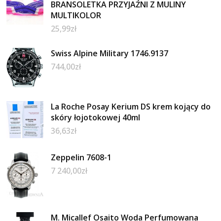
BRANSOLETKA PRZYJAŹNI Z MULINY
MULTIKOLOR
25,99
zł
Swiss Alpine Military 1746.9137
744,00
zł
La Roche Posay Kerium DS krem kojący do
skóry łojotokowej 40ml
36,63
zł
Zeppelin 7608-1
7 240,00
zł
M. Micallef Osaito Woda Perfumowana