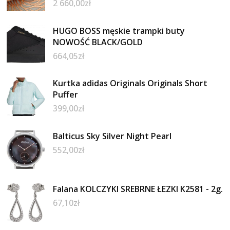
2 660,00
zł
HUGO BOSS męskie trampki buty
NOWOŚĆ BLACK/GOLD
664,05
zł
Kurtka adidas Originals Originals Short
Puffer
399,00
zł
Balticus Sky Silver Night Pearl
552,00
zł
Falana KOLCZYKI SREBRNE ŁEZKI K2581 - 2g.
67,10
zł