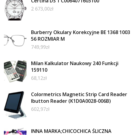
Certina DS 1 C0064071603100
2 673,00
zł
Burberry Okulary Korekcyjne BE 1368 1003
56 ROZMIAR M
749,99
zł
Milan Kalkulator Naukowy 240 Funkcji
159110
68,12
zł
Colormetrics Magnetic Strip Card Reader
Ibutton Reader (K1D0A0028-006B)
602,97
zł
INNA MARKA;CHICOCHICA ŚLICZNA