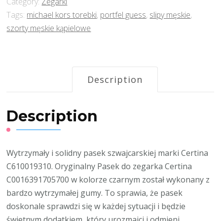
Category:
Zegarki
Tags:
michael kors torebki
,
portfel guess
,
slipy męskie
,
szorty męskie kąpielowe
Description
Description
Wytrzymały i solidny pasek szwajcarskiej marki Certina
C610019310. Oryginalny Pasek do zegarka Certina
C0016391705700 w kolorze czarnym został wykonany z
bardzo wytrzymałej gumy. To sprawia, że pasek
doskonale sprawdzi się w każdej sytuacji i będzie
świetnym dodatkiem, który urozmaici i odmieni