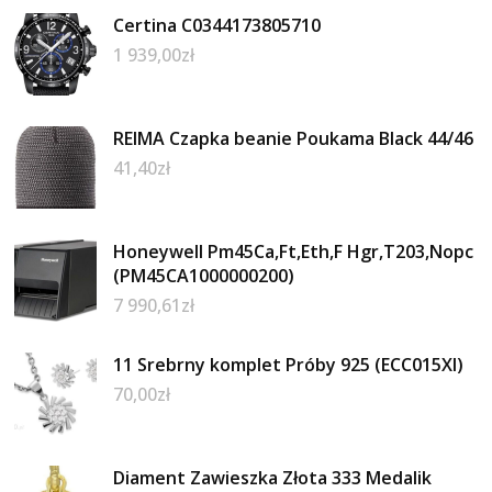
Certina C0344173805710
1 939,00
zł
REIMA Czapka beanie Poukama Black 44/46
41,40
zł
Honeywell Pm45Ca,Ft,Eth,F Hgr,T203,Nopc
(PM45CA1000000200)
7 990,61
zł
11 Srebrny komplet Próby 925 (ECC015XI)
70,00
zł
Diament Zawieszka Złota 333 Medalik