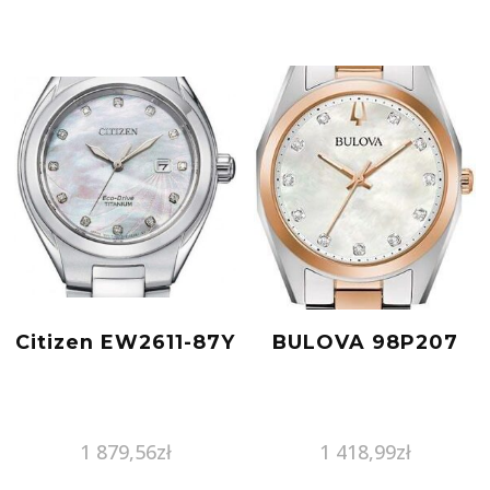
Citizen EW2611-87Y
BULOVA 98P207
1 879,56
zł
1 418,99
zł