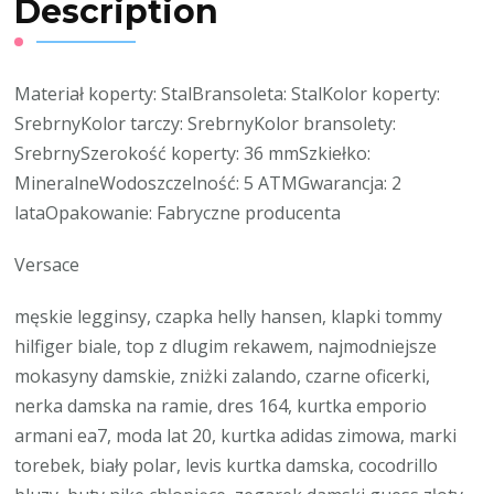
Description
Materiał koperty: StalBransoleta: StalKolor koperty:
SrebrnyKolor tarczy: SrebrnyKolor bransolety:
SrebrnySzerokość koperty: 36 mmSzkiełko:
MineralneWodoszczelność: 5 ATMGwarancja: 2
lataOpakowanie: Fabryczne producenta
Versace
męskie legginsy, czapka helly hansen, klapki tommy
hilfiger biale, top z dlugim rekawem, najmodniejsze
mokasyny damskie, zniżki zalando, czarne oficerki,
nerka damska na ramie, dres 164, kurtka emporio
armani ea7, moda lat 20, kurtka adidas zimowa, marki
torebek, biały polar, levis kurtka damska, cocodrillo