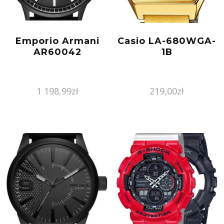
Emporio Armani
Casio LA-680WGA-
AR60042
1B
1 198,99
zł
219,00
zł