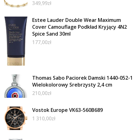
349,99
zł
Estee Lauder Double Wear Maximum
Cover Camouflage Podkład Kryjący 4N2
Spice Sand 30ml
177,00
zł
Thomas Sabo Paciorek Damski 1440-052-1
Wielokolorowy Srebrzysty 2,4 cm
210,00
zł
Vostok Europe VK63-560B689
1 310,00
zł