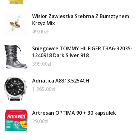
Wisior Zawieszka Srebrna Z Bursztynem
Krzyż Mix
49,00
zł
Śniegowce TOMMY HILFIGER T3A6-32035-
1240918 Dark Silver 918
399,00
zł
Adriatica A8313.5254CH
1 265,00
zł
Artresan OPTIMA 90 + 30 kapsułek
29,00
zł