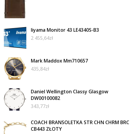
Iiyama Monitor 43 LE4340S-B3
2 455,64
zł
Mark Maddox Mm710657
435,84
zł
Daniel Wellington Classy Glasgow
DW00100082
343,77
zł
COACH BRANSOLETKA STR CHN CHRM BRC
CB443 ZŁOTY