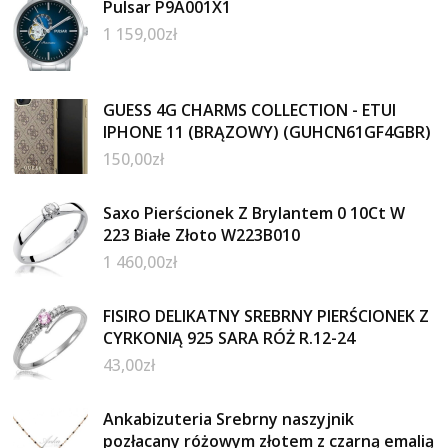
Pulsar P9A001X1
1 159,00
zł
GUESS 4G CHARMS COLLECTION - ETUI
IPHONE 11 (BRĄZOWY) (GUHCN61GF4GBR)
150,00
zł
Saxo Pierścionek Z Brylantem 0 10Ct W
223 Białe Złoto W223B010
1 460,00
zł
FISIRO DELIKATNY SREBRNY PIERŚCIONEK Z
CYRKONIĄ 925 SARA RÓŻ R.12-24
43,00
zł
Ankabizuteria Srebrny naszyjnik
pozłacany różowym złotem z czarną emalią