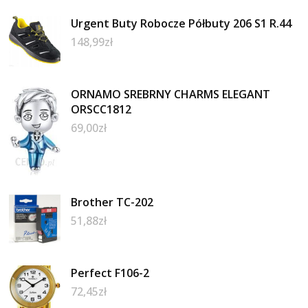
Urgent Buty Robocze Półbuty 206 S1 R.44
148,99
zł
ORNAMO SREBRNY CHARMS ELEGANT
ORSCC1812
69,00
zł
Brother TC-202
51,88
zł
Perfect F106-2
72,45
zł