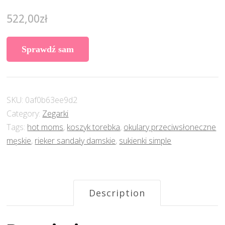
522,00
zł
Sprawdź sam
SKU:
0af0b63ee9d2
Category:
Zegarki
Tags:
hot moms
,
koszyk torebka
,
okulary przeciwsłoneczne
męskie
,
rieker sandały damskie
,
sukienki simple
Description