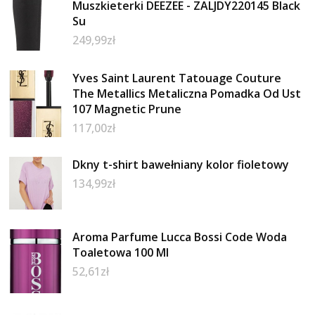
Muszkieterki DEEZEE - ZALJDY220145 Black
Su
249,99
zł
Yves Saint Laurent Tatouage Couture
The Metallics Metaliczna Pomadka Od Ust
107 Magnetic Prune
117,00
zł
Dkny t-shirt bawełniany kolor fioletowy
134,99
zł
Aroma Parfume Lucca Bossi Code Woda
Toaletowa 100 Ml
52,61
zł