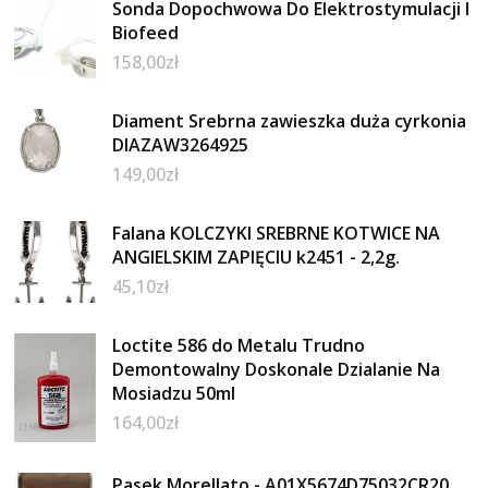
Sonda Dopochwowa Do Elektrostymulacji I
Biofeed
158,00
zł
Diament Srebrna zawieszka duża cyrkonia
DIAZAW3264925
149,00
zł
Falana KOLCZYKI SREBRNE KOTWICE NA
ANGIELSKIM ZAPIĘCIU k2451 - 2,2g.
45,10
zł
Loctite 586 do Metalu Trudno
Demontowalny Doskonale Dzialanie Na
Mosiadzu 50ml
164,00
zł
Pasek Morellato - A01X5674D75032CR20