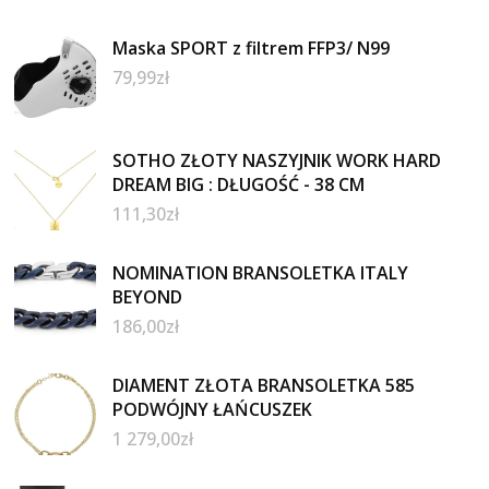
Maska SPORT z filtrem FFP3/ N99
79,99
zł
SOTHO ZŁOTY NASZYJNIK WORK HARD
DREAM BIG : DŁUGOŚĆ - 38 CM
111,30
zł
NOMINATION BRANSOLETKA ITALY
BEYOND
186,00
zł
DIAMENT ZŁOTA BRANSOLETKA 585
PODWÓJNY ŁAŃCUSZEK
1 279,00
zł