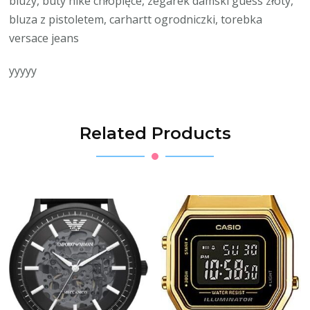
bluzy, buty nike chłopięce, zegarek damski guess złoty,
bluza z pistoletem, carhartt ogrodniczki, torebka
versace jeans
yyyyy
Related Products