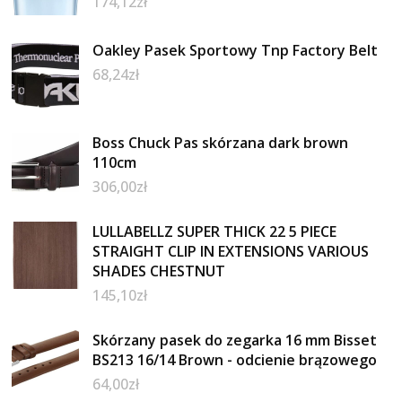
174,12
zł
Oakley Pasek Sportowy Tnp Factory Belt
68,24
zł
Boss Chuck Pas skórzana dark brown
110cm
306,00
zł
LULLABELLZ SUPER THICK 22 5 PIECE
STRAIGHT CLIP IN EXTENSIONS VARIOUS
SHADES CHESTNUT
145,10
zł
Skórzany pasek do zegarka 16 mm Bisset
BS213 16/14 Brown - odcienie brązowego
64,00
zł