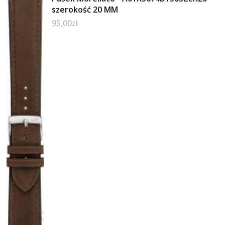
szerokość 20 MM
95,00
zł