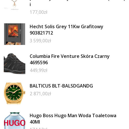
i
177,00
zł
Hecht Solis Grey 11Kw Grafitowy
903821712
3 599,00
zł
Columbia Fire Venture Skóra Czarny
4695596
449,99
zł
BALTICUS BLT-BALSDGANDG
2 871,00
zł
Hugo Boss Hugo Man Woda Toaletowa
40Ml