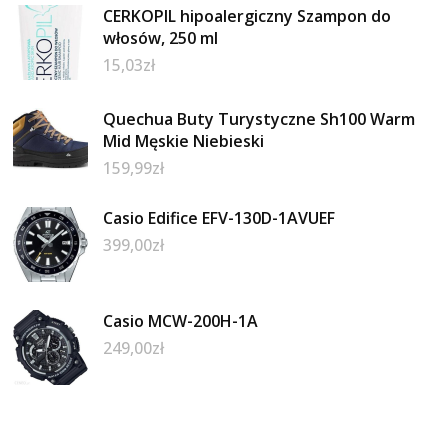
CERKOPIL hipoalergiczny Szampon do
włosów, 250 ml
15,03
zł
Quechua Buty Turystyczne Sh100 Warm
Mid Męskie Niebieski
159,99
zł
Casio Edifice EFV-130D-1AVUEF
399,00
zł
Casio MCW-200H-1A
249,00
zł