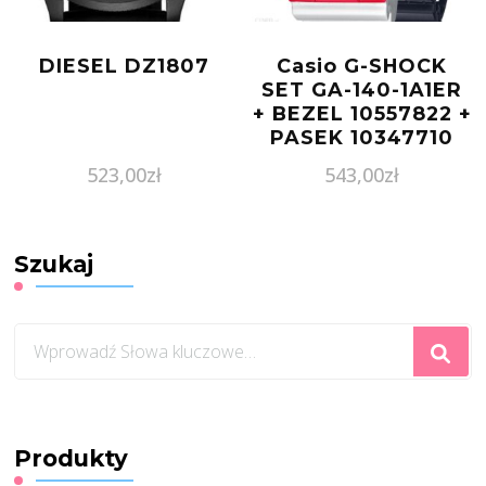
DIESEL DZ1807
Casio G-SHOCK
SET GA-140-1A1ER
+ BEZEL 10557822 +
PASEK 10347710
523,00
zł
543,00
zł
Szukaj
Szukasz
czegoś?
Produkty