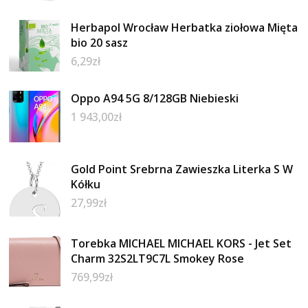
Herbapol Wrocław Herbatka ziołowa Mięta
bio 20 sasz
6,29
zł
Oppo A94 5G 8/128GB Niebieski
1 943,00
zł
Gold Point Srebrna Zawieszka Literka S W
Kółku
27,99
zł
Torebka MICHAEL MICHAEL KORS - Jet Set
Charm 32S2LT9C7L Smokey Rose
769,99
zł