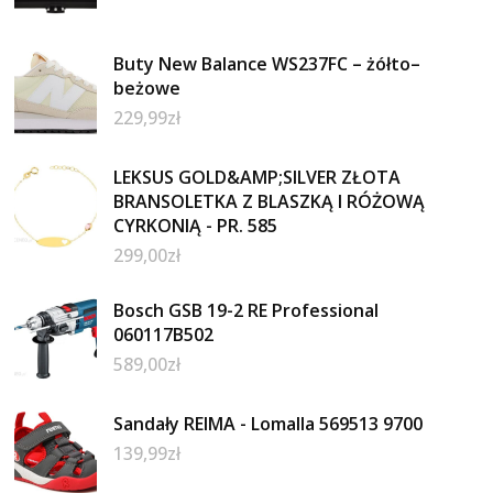
Buty New Balance WS237FC – żółto–
beżowe
229,99
zł
LEKSUS GOLD&AMP;SILVER ZŁOTA
BRANSOLETKA Z BLASZKĄ I RÓŻOWĄ
CYRKONIĄ - PR. 585
299,00
zł
Bosch GSB 19-2 RE Professional
060117B502
589,00
zł
Sandały REIMA - Lomalla 569513 9700
139,99
zł