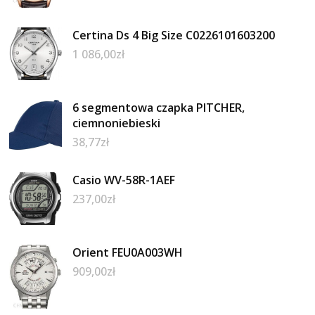
Certina Ds 4 Big Size C0226101603200
1 086,00
zł
6 segmentowa czapka PITCHER,
ciemnoniebieski
38,77
zł
Casio WV-58R-1AEF
237,00
zł
Orient FEU0A003WH
909,00
zł