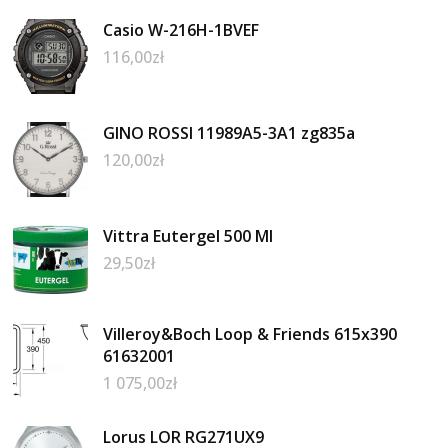
Casio W-216H-1BVEF
116,00
zł
GINO ROSSI 11989A5-3A1 zg835a
120,00
zł
Vittra Eutergel 500 Ml
29,50
zł
Villeroy&Boch Loop & Friends 615x390
61632001
1 075,00
zł
Lorus LOR RG271UX9