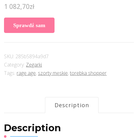
1 082,70
zł
Sprawdź sam
SKU:
285b5894a9d7
Category:
Zegarki
Tags:
rage age
,
szorty męskie
,
torebka shopper
Description
Description