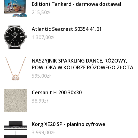
Edition) Tankard - darmowa dostawa!
215,50
zł
Atlantic Seacrest 50354.41.61
1 307,00
zł
NASZYJNIK SPARKLING DANCE, RÓŻOWY,
POWLOKA W KOLORZE RÓŻOWEGO ZŁOTA
595,00
zł
Cersanit H 200 30x30
38,99
zł
Korg XE20 SP - pianino cyfrowe
3 999,00
zł