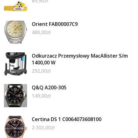
89,90
zł
Orient FAB00007C9
486,00
zł
Odkurzacz Przemysłowy MacAllister S/m
1400,00 W
292,00
zł
Q&Q A200-305
149,00
zł
Certina DS 1 C0064073608100
2 303,00
zł