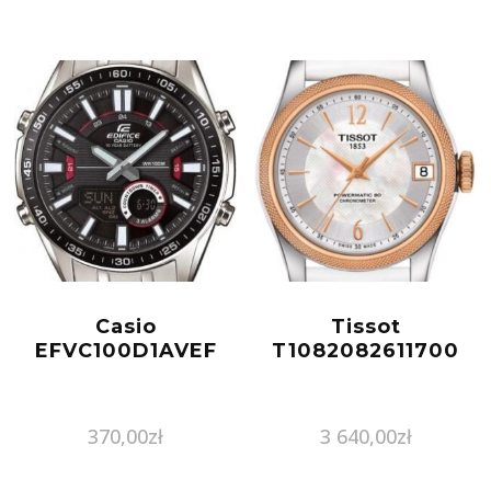
Casio
Tissot
EFVC100D1AVEF
T1082082611700
370,00
zł
3 640,00
zł