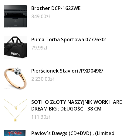
Brother DCP-1622WE
849,00
zł
Puma Torba Sportowa 07776301
79,99
zł
Pierścionek Staviori /PXD0498/
2 230,00
zł
SOTHO ZŁOTY NASZYJNIK WORK HARD
DREAM BIG : DŁUGOŚĆ - 38 CM
111,30
zł
Pavlov`s Dawgs (CD+DVD) , (Limited