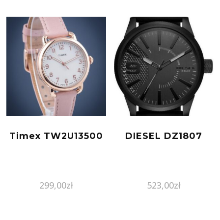
Timex TW2U13500
DIESEL DZ1807
299,00
zł
523,00
zł