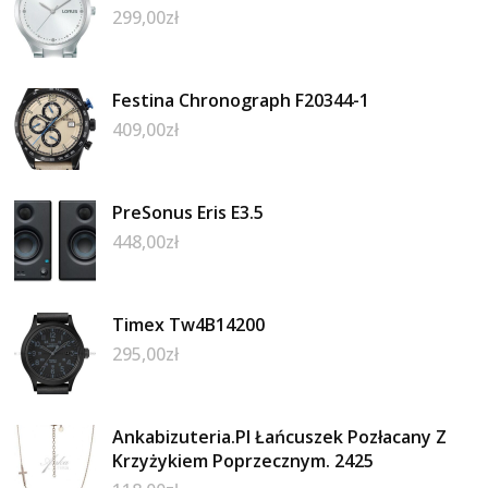
299,00
zł
Festina Chronograph F20344-1
409,00
zł
PreSonus Eris E3.5
448,00
zł
Timex Tw4B14200
295,00
zł
Ankabizuteria.Pl Łańcuszek Pozłacany Z
Krzyżykiem Poprzecznym. 2425