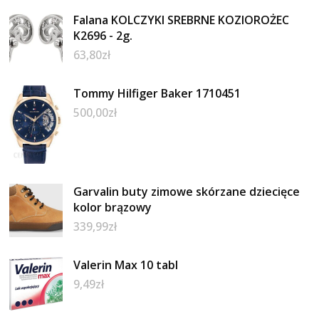
Falana KOLCZYKI SREBRNE KOZIOROŻEC
K2696 - 2g.
63,80
zł
Tommy Hilfiger Baker 1710451
500,00
zł
Garvalin buty zimowe skórzane dziecięce
kolor brązowy
339,99
zł
Valerin Max 10 tabl
9,49
zł