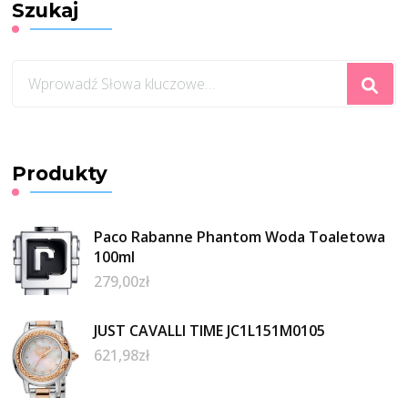
Szukaj
Szukasz
czegoś?
Produkty
Paco Rabanne Phantom Woda Toaletowa
100ml
279,00
zł
JUST CAVALLI TIME JC1L151M0105
621,98
zł