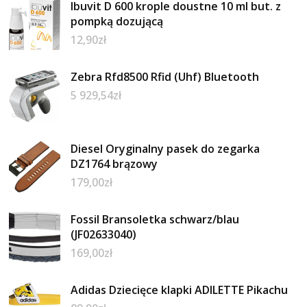
Ibuvit D 600 krople doustne 10 ml but. z
pompką dozującą
12,90
zł
Zebra Rfd8500 Rfid (Uhf) Bluetooth
5 929,54
zł
Diesel Oryginalny pasek do zegarka
DZ1764 brązowy
179,00
zł
Fossil Bransoletka schwarz/blau
(JF02633040)
169,00
zł
Adidas Dziecięce klapki ADILETTE Pikachu