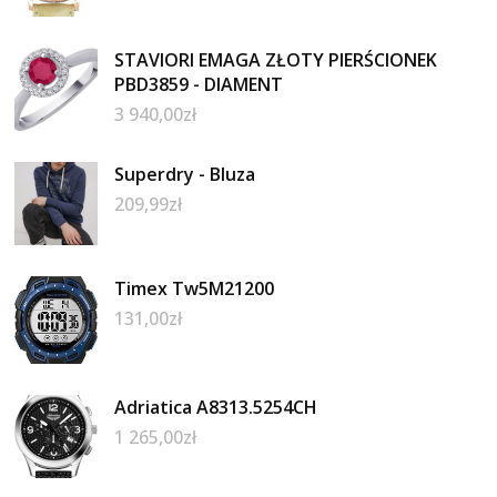
STAVIORI EMAGA ZŁOTY PIERŚCIONEK
PBD3859 - DIAMENT
3 940,00
zł
Superdry - Bluza
209,99
zł
Timex Tw5M21200
131,00
zł
Adriatica A8313.5254CH
1 265,00
zł