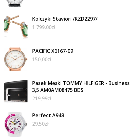
Kolczyki Staviori /KZD2297/
1 799,00
zł
PACIFIC X6167-09
150,00
zł
Pasek Męski TOMMY HILFIGER - Business
3,5 AM0AM08475 BDS
219,99
zł
Perfect A948
29,50
zł