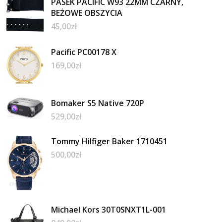
PASEK PACIFIC W93 22MM CZARNY,
BEŻOWE OBSZYCIA
45,00
zł
Pacific PC00178 X
169,00
zł
Bomaker S5 Native 720P
529,00
zł
Tommy Hilfiger Baker 1710451
500,00
zł
Michael Kors 30T0SNXT1L-001