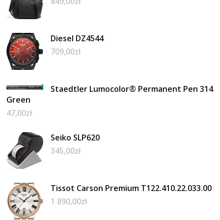
849,00
zł
Diesel DZ4544
709,00
zł
Staedtler Lumocolor® Permanent Pen 314
Green
47,00
zł
Seiko SLP620
345,00
zł
Tissot Carson Premium T122.410.22.033.00
1 890,00
zł