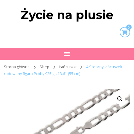
Życie na plusie
0
Strona główna
Sklep
Łańcuszki
4 Srebrny łańcuszek
rodowany figaro Próby 925 gr. 13.61 (55 cm)