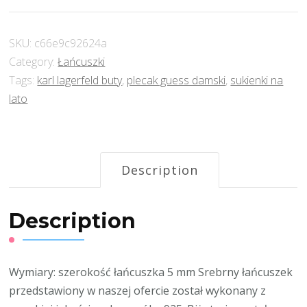
SKU:
c66e9c92624a
Category:
Łańcuszki
Tags:
karl lagerfeld buty
,
plecak guess damski
,
sukienki na
lato
Description
Description
Wymiary: szerokość łańcuszka 5 mm Srebrny łańcuszek
przedstawiony w naszej ofercie został wykonany z