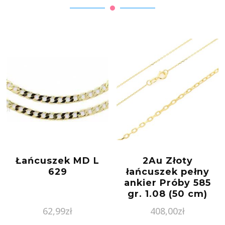
Łańcuszek MD L
2Au Złoty
629
łańcuszek pełny
ankier Próby 585
gr. 1.08 (50 cm)
62,99
zł
408,00
zł