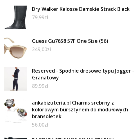
Dry Walker Kalosze Damskie Strack Black
79,99
zł
Guess Gu7658 57F One Size (56)
249,00
zł
Reserved - Spodnie dresowe typu Jogger -
Granatowy
89,99
zł
ankabizuteria.pl Charms srebrny z
kolorowym bursztynem do modułowych
bransoletek
56,00
zł