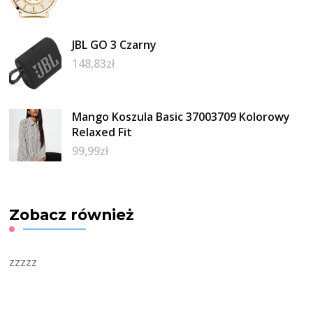
JBL GO 3 Czarny
148,83
zł
Mango Koszula Basic 37003709 Kolorowy
Relaxed Fit
99,99
zł
Zobacz również
zzzzz