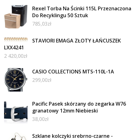
Rexel Torba Na Ścinki 115L Przeznaczona
Do Recyklingu 50 Sztuk
785,03
zł
STAVIORI EMAGA ZŁOTY ŁAŃCUSZEK
LXX4241
2 420,00
zł
CASIO COLLECTIONS MTS-110L-1A
299,00
zł
Pacific Pasek skórzany do zegarka W76
granatowy 12mm Niebieski
38,00
zł
Szklane kolczyki srebrno-czarne -