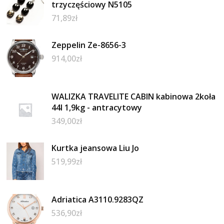
trzyczęściowy N5105
71,89
zł
Zeppelin Ze-8656-3
914,00
zł
WALIZKA TRAVELITE CABIN kabinowa 2koła
44l 1,9kg - antracytowy
349,00
zł
Kurtka jeansowa Liu Jo
519,99
zł
Adriatica A3110.9283QZ
536,90
zł