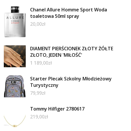
Chanel Allure Homme Sport Woda
toaletowa 50ml spray
20,00
zł
DIAMENT PIERŚCIONEK ZŁOTY ŻÓŁTE
ZŁOTO, JEDEN 'MIŁOŚĆ'
1 189,00
zł
Starter Plecak Szkolny Młodzieżowy
Turystyczny
79,99
zł
Tommy Hilfiger 2780617
219,00
zł