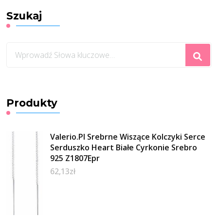
Szukaj
Szukasz
czegoś?
Produkty
Valerio.Pl Srebrne Wiszące Kolczyki Serce
Serduszko Heart Białe Cyrkonie Srebro
925 Z1807Epr
62,13
zł