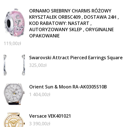
ORNAMO SREBRNY CHARMS RÓŻOWY
KRYSZTAŁEK ORBSC409 , DOSTAWA 24H ,
KOD RABATOWY: NASTART ,
AUTORYZOWANY SKLEP , ORYGINALNE
OPAKOWANIE
119,00
zł
Swarovski Attract Pierced Earrings Square
325,00
zł
Orient Sun & Moon RA-AK0305S10B
1 404,00
zł
Versace VEK401021
3 390,00
zł