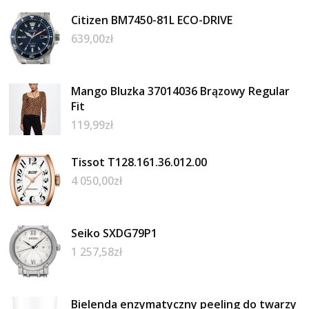
Citizen BM7450-81L ECO-DRIVE
639,00
zł
Mango Bluzka 37014036 Brązowy Regular
Fit
119,99
zł
Tissot T128.161.36.012.00
4 050,00
zł
Seiko SXDG79P1
1 257,58
zł
Bielenda enzymatyczny peeling do twarzy