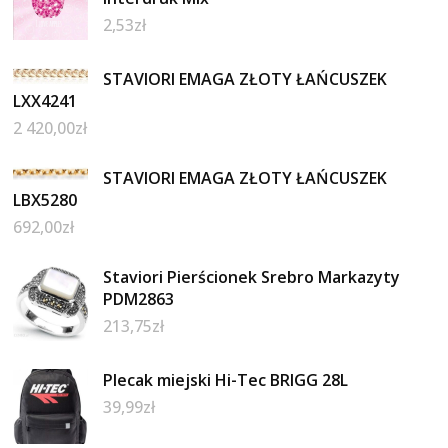
2,53
zł
STAVIORI EMAGA ZŁOTY ŁAŃCUSZEK
LXX4241
2 420,00
zł
STAVIORI EMAGA ZŁOTY ŁAŃCUSZEK
LBX5280
692,00
zł
Staviori Pierścionek Srebro Markazyty
PDM2863
213,75
zł
Plecak miejski Hi-Tec BRIGG 28L
39,99
zł