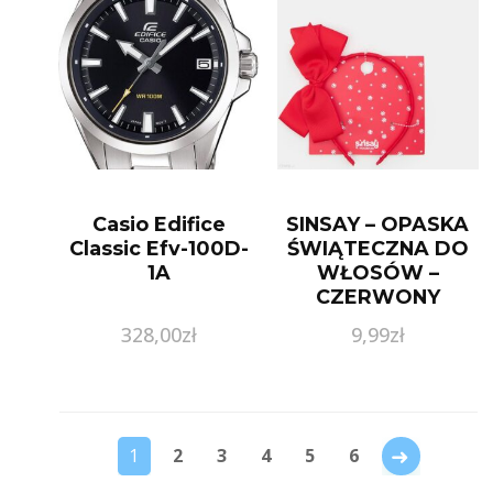
Casio Edifice
SINSAY – OPASKA
Classic Efv-100D-
ŚWIĄTECZNA DO
1A
WŁOSÓW –
CZERWONY
328,00
zł
9,99
zł
→
1
2
3
4
5
6