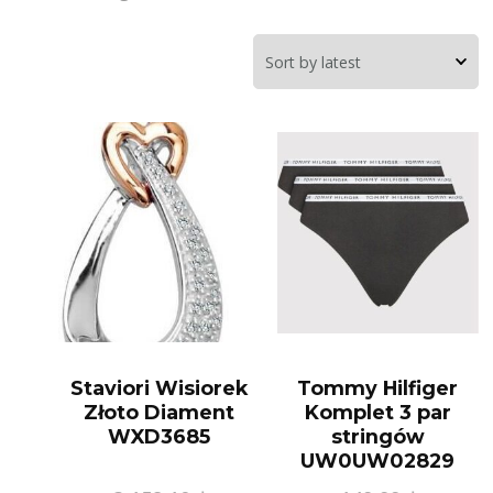
Staviori Wisiorek
Tommy Hilfiger
Złoto Diament
Komplet 3 par
WXD3685
stringów
UW0UW02829
Czarny