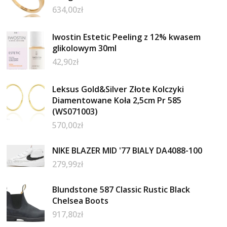
634,00
zł
Iwostin Estetic Peeling z 12% kwasem
glikolowym 30ml
42,90
zł
Leksus Gold&Silver Złote Kolczyki
Diamentowane Koła 2,5cm Pr 585
(WS071003)
570,00
zł
NIKE BLAZER MID '77 BIALY DA4088-100
279,99
zł
Blundstone 587 Classic Rustic Black
Chelsea Boots
917,80
zł