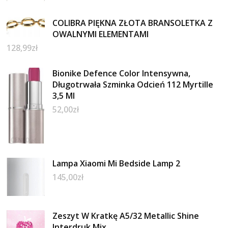
COLIBRA PIĘKNA ZŁOTA BRANSOLETKA Z
OWALNYMI ELEMENTAMI
128,99
zł
Bionike Defence Color Intensywna,
Długotrwała Szminka Odcień 112 Myrtille
3,5 Ml
52,00
zł
Lampa Xiaomi Mi Bedside Lamp 2
145,00
zł
Zeszyt W Kratkę A5/32 Metallic Shine
Interdruk Mix