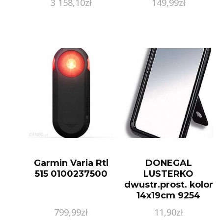
3 158,10
zł
149,99
zł
Garmin Varia Rtl
DONEGAL
515 0100237500
LUSTERKO
dwustr.prost. kolor
14x19cm 9254
799,99
zł
11,90
zł