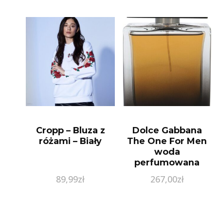
Cropp – Bluza z
Dolce Gabbana
różami – Biały
The One For Men
woda
perfumowana
100ml
89,99
zł
267,00
zł