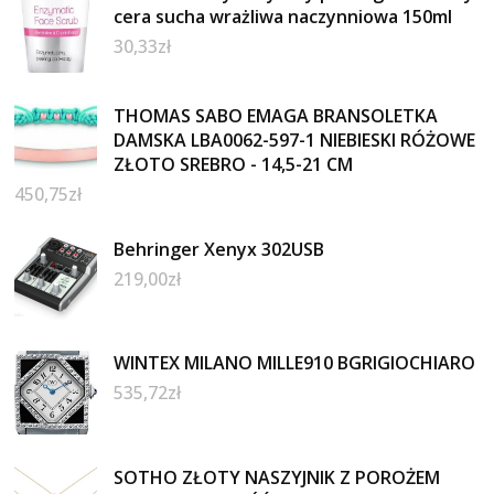
cera sucha wrażliwa naczynniowa 150ml
30,33
zł
THOMAS SABO EMAGA BRANSOLETKA
DAMSKA LBA0062-597-1 NIEBIESKI RÓŻOWE
ZŁOTO SREBRO - 14,5-21 CM
450,75
zł
Behringer Xenyx 302USB
219,00
zł
WINTEX MILANO MILLE910 BGRIGIOCHIARO
535,72
zł
SOTHO ZŁOTY NASZYJNIK Z POROŻEM