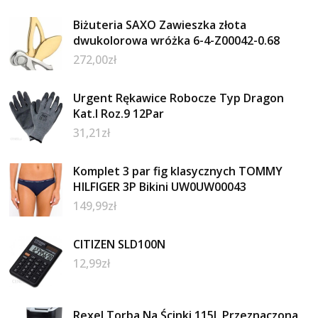
Biżuteria SAXO Zawieszka złota
dwukolorowa wróżka 6-4-Z00042-0.68
272,00
zł
Urgent Rękawice Robocze Typ Dragon
Kat.I Roz.9 12Par
31,21
zł
Komplet 3 par fig klasycznych TOMMY
HILFIGER 3P Bikini UW0UW00043
149,99
zł
CITIZEN SLD100N
12,99
zł
Rexel Torba Na Ścinki 115L Przeznaczona