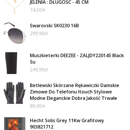
JELENIA : DŁUGOŚĆ - 45 CM
74,50
zł
Swarovski SK0230 16B
299,90
zł
Muszkieterki DEEZEE - ZALJDY220145 Black
Su
249,99
zł
Betlewski Skórzane Rękawiczki Damskie
Zimowe Do Telefonu Itouch Stylowe
Modne Eleganckie Dobra Jakość Trwałe
89,00
zł
Hecht Solis Grey 11Kw Grafitowy
903821712