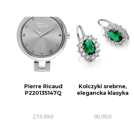
Pierre Ricaud
Kolczyki srebrne,
P220135147Q
elegancka klasyka
274,99
zł
90,90
zł