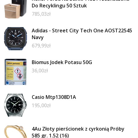
Do Recyklingu 50 Sztuk
785,03
zł
Adidas - Street City Tech One AOST22545
Navy
679,99
zł
Biomus Jodek Potasu 50G
36,00
zł
Casio Mtp1308D1A
195,00
zł
4Au Złoty pierścionek z cyrkonią Próby
585 gr. 1.52 (16)