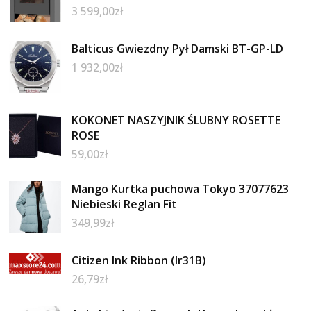
3 599,00
zł
Balticus Gwiezdny Pył Damski BT-GP-LD
1 932,00
zł
KOKONET NASZYJNIK ŚLUBNY ROSETTE
ROSE
59,00
zł
Mango Kurtka puchowa Tokyo 37077623
Niebieski Reglan Fit
349,99
zł
Citizen Ink Ribbon (Ir31B)
26,79
zł