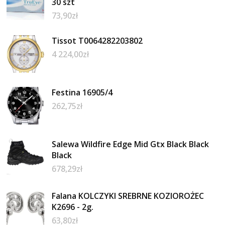
30 szt
73,90
zł
Tissot T0064282203802
4 224,00
zł
Festina 16905/4
262,75
zł
Salewa Wildfire Edge Mid Gtx Black Black
Black
678,29
zł
Falana KOLCZYKI SREBRNE KOZIOROŻEC
K2696 - 2g.
63,80
zł