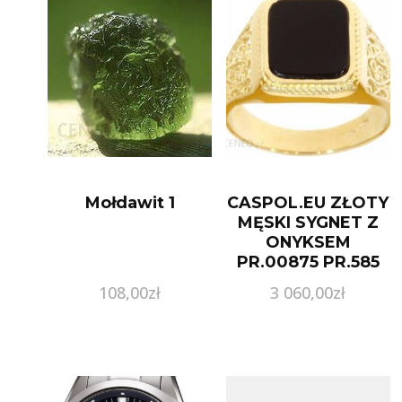
Mołdawit 1
CASPOL.EU ZŁOTY
MĘSKI SYGNET Z
ONYKSEM
PR.00875 PR.585
108,00
zł
3 060,00
zł