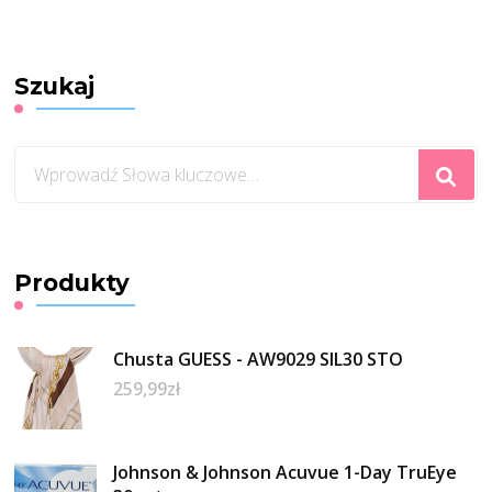
Szukaj
Szukasz
czegoś?
Produkty
Chusta GUESS - AW9029 SIL30 STO
259,99
zł
Johnson & Johnson Acuvue 1-Day TruEye