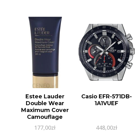
Estee Lauder
Casio EFR-571DB-
Double Wear
1A1VUEF
Maximum Cover
Camouflage
Podkład Kryjący
177,00
zł
448,00
zł
4N2 Spice Sand
30ml