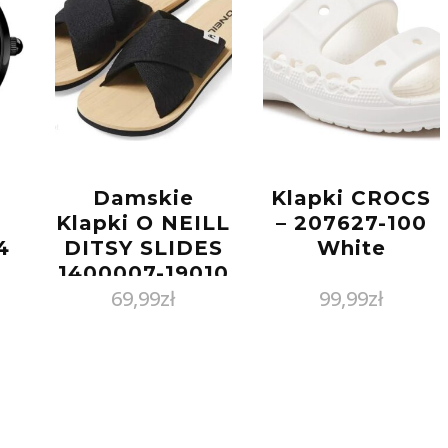
Damskie
Klapki CROCS
Klapki O NEILL
– 207627-100
4
DITSY SLIDES
White
1400007-19010
69,99
zł
99,99
zł