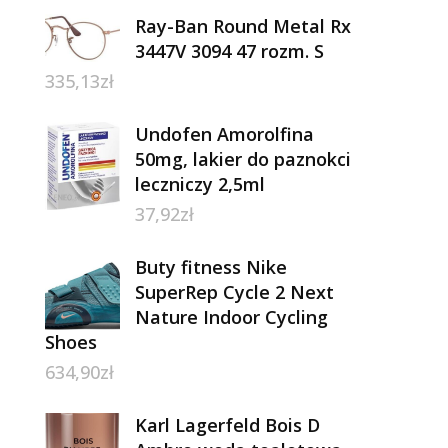
Ray-Ban Round Metal Rx
3447V 3094 47 rozm. S
335,13
zł
Undofen Amorolfina
50mg, lakier do paznokci
leczniczy 2,5ml
37,92
zł
Buty fitness Nike
SuperRep Cycle 2 Next
Nature Indoor Cycling
Shoes
634,90
zł
Karl Lagerfeld Bois D