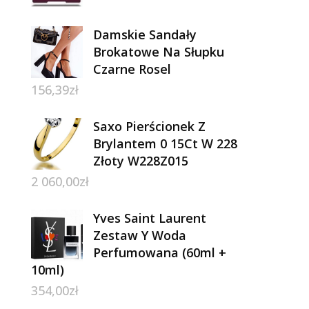
Damskie Sandały
Brokatowe Na Słupku
Czarne Rosel
156,39
zł
Saxo Pierścionek Z
Brylantem 0 15Ct W 228
Złoty W228Z015
2 060,00
zł
Yves Saint Laurent
Zestaw Y Woda
Perfumowana (60ml +
10ml)
354,00
zł