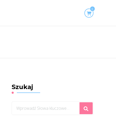
0
Szukaj
Szukasz
czegoś?