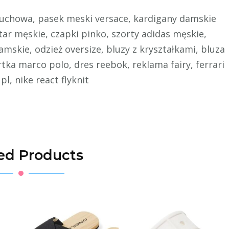
puchowa, pasek meski versace, kardigany damskie
ar męskie, czapki pinko, szorty adidas męskie,
mskie, odzież oversize, bluzy z kryształkami, bluza
tka marco polo, dres reebok, reklama fairy, ferrari
l, nike react flyknit
ed Products