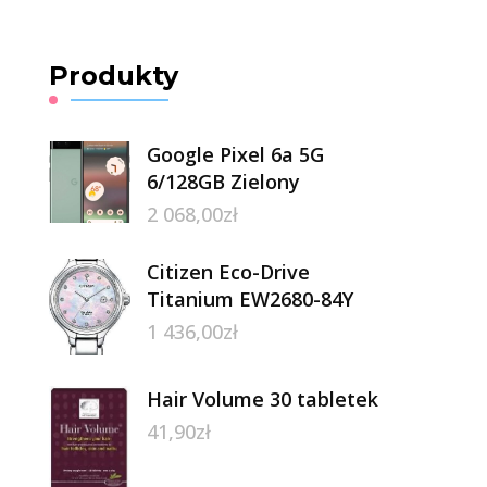
Produkty
Google Pixel 6a 5G
6/128GB Zielony
2 068,00
zł
Citizen Eco-Drive
Titanium EW2680-84Y
1 436,00
zł
Hair Volume 30 tabletek
41,90
zł