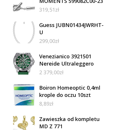
MOMENTS 599082C00-23
319,51
zł
Guess JUBN01434JWRHT-
U
299,00
zł
Venezianico 3921501
Nereide Ultraleggero
2 379,00
zł
Boiron Homeoptic 0,4ml
krople do oczu 10szt
8,89
zł
Zawieszka od kompletu
MD Z 771