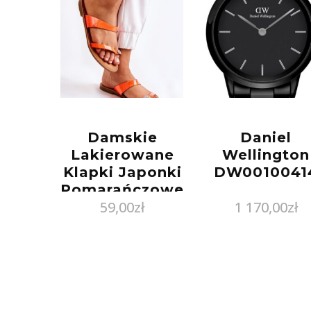
Damskie
Daniel
Lakierowane
Wellington
Klapki Japonki
DW0010041
Pomarańczowe
59,00
zł
1 170,00
zł
Jimena :
Rozmiar – 39