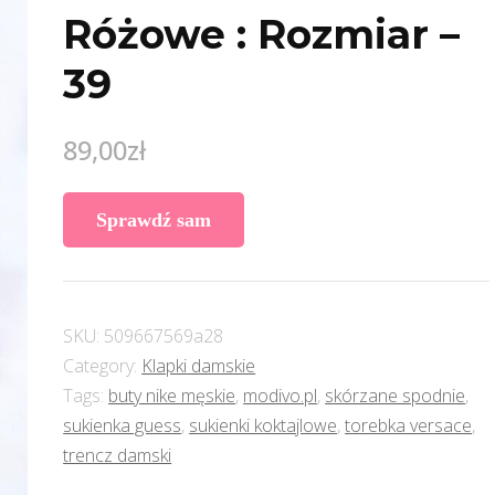
Różowe : Rozmiar –
39
89,00
zł
Sprawdź sam
SKU:
509667569a28
Category:
Klapki damskie
Tags:
buty nike męskie
,
modivo.pl
,
skórzane spodnie
,
sukienka guess
,
sukienki koktajlowe
,
torebka versace
,
trencz damski