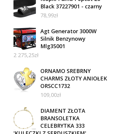
Black 37227901 - czarny
78,99
zł
Agt Generator 3000W
Silnik Benzynowy
Mlg35001
2 275,25
zł
ORNAMO SREBRNY
CHARMS ZŁOTY ANIOŁEK
ORSCC1732
109,00
zł
DIAMENT ZŁOTA
BRANSOLETKA
CELEBRYTKA 333
'KULECZKI Z SERDUSZKIEM'