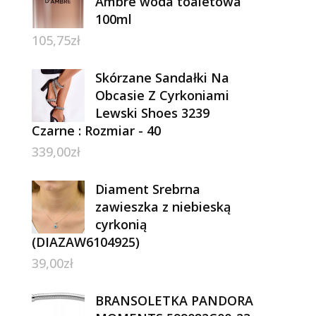
Ambre woda toaletowa
100ml
105,75
zł
Skórzane Sandałki Na
Obcasie Z Cyrkoniami
Lewski Shoes 3239
Czarne : Rozmiar - 40
339,00
zł
Diament Srebrna
zawieszka z niebieską
cyrkonią
(DIAZAW6104925)
39,00
zł
BRANSOLETKA PANDORA