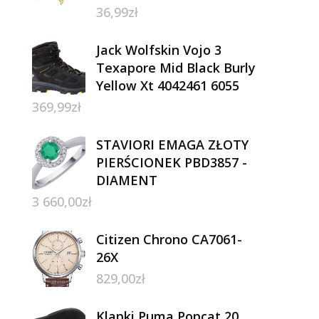
36,99
zł
Jack Wolfskin Vojo 3
Texapore Mid Black Burly
Yellow Xt 4042461 6055
369,99
zł
STAVIORI EMAGA ZŁOTY
PIERŚCIONEK PBD3857 -
DIAMENT
3 660,00
zł
Citizen Chrono CA7061-
26X
829,00
zł
Klapki Puma Popcat 20